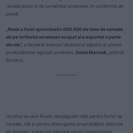
reluată acum și de jurnalistul ucrainean, în conferința de
presă.
„Rusia a furat aproximativ 600.000 de tone de cereale
de pe teritoriul ucrainean ocupat și a exportat o parte
din ele”,
a declarat miercuri directorul adjunct al uniunii
producătorilor agricoli ucraineni,
Denis Marciuk,
potrivit
Reuters.
- Advertisement -
Ucraina va cere Rusiei despăgubiri atât pentru furtul de
cereale, cât și pentru distrugerea proprietăților deținute
de fermieri, a precizat Marciuk pentru televiziunea