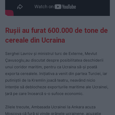
Rușii au furat 600.000 de tone de
cereale din Ucraina
Serghei Lavrov și ministrul turc de Externe, Mevlut
Çavusoglu,au discutat despre posibilitatea deschiderii
unui coridor maritim, pentru ca Ucraina să-și poată
exporta cerealele. Inițiativa a venit din partea Turciei, iar
putiniștii de la Kremlin joacă teatru, neavând nicio
intenție să deblocheze exporturile maritime ale Ucrainei,
țară pe care încearcă s-o sufoce economic.
Zilele trecute, Ambasada Ucrainei la Ankara acuza
Moscova că fură şi vinde grânele ucrainene, acuzație