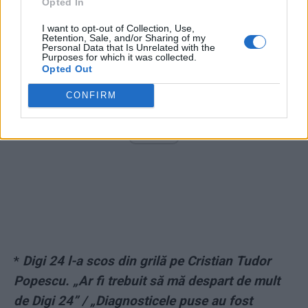
Opted In
I want to opt-out of Collection, Use,
Retention, Sale, and/or Sharing of my
Personal Data that Is Unrelated with the
Purposes for which it was collected.
Opted Out
CONFIRM
ad
*
Digi 24 l-a scos din grilă pe Cristian Tudor
Popescu. „Ar fi trebuit să mă despart de mult
de Digi 24” / „Diagnosticele puse au fost