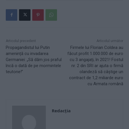
Articolul precedent
Articolul următor
Propagandistul lui Putin
Firmele lui Florian Coldea au
amenință cu invadarea
făcut profit 1.000.000 de euro
Germaniei: „Să dăm jos praful
cu 3 angajați, în 2021! Fostul
încă o dată de pe mormintele
nr. 2 din SRI ar ajuta o firmă
teutone!”
olandeză să câștige un
contract de 1,2 miliarde euro
cu Armata română
Redacţia