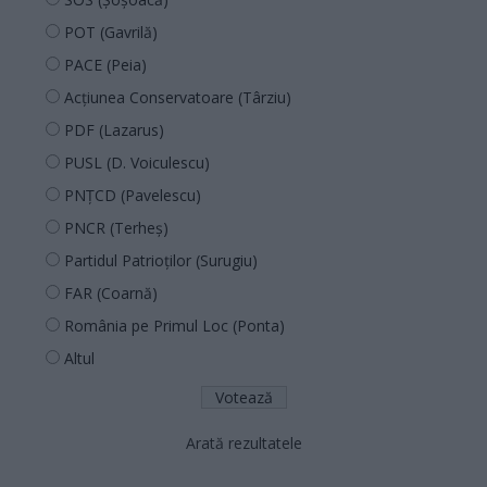
POT (Gavrilă)
PACE (Peia)
Acțiunea Conservatoare (Târziu)
PDF (Lazarus)
PUSL (D. Voiculescu)
PNȚCD (Pavelescu)
PNCR (Terheș)
Partidul Patrioților (Surugiu)
FAR (Coarnă)
România pe Primul Loc (Ponta)
Altul
Arată rezultatele