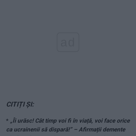
ad
CITIȚI ȘI:
*
„Îi urăsc! Cât timp voi fi în viață, voi face orice
ca ucrainenii să dispară!” – Afirmații demente