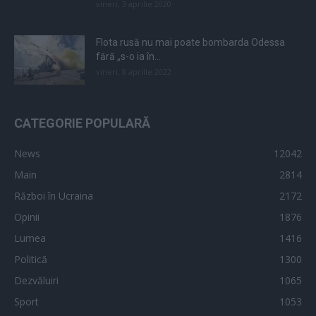
vineri, 3 aprilie 2020
Flota rusă nu mai poate bombarda Odessa
fără „s-o ia în...
vineri, 8 aprilie 2022
CATEGORIE POPULARĂ
News
12042
Main
2814
Război în Ucraina
2172
Opinii
1876
Lumea
1416
Politică
1300
Dezvăluiri
1065
Sport
1053