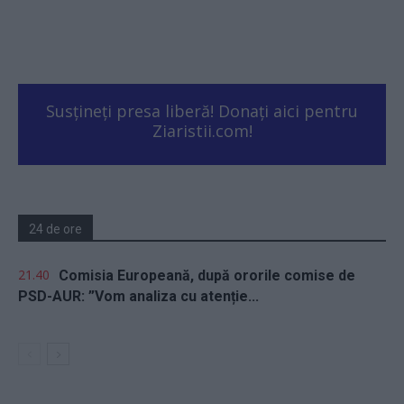
Susțineți presa liberă! Donați aici pentru
Ziaristii.com!
24 de ore
21.40
Comisia Europeană, după ororile comise de
PSD-AUR: ”Vom analiza cu atenție...