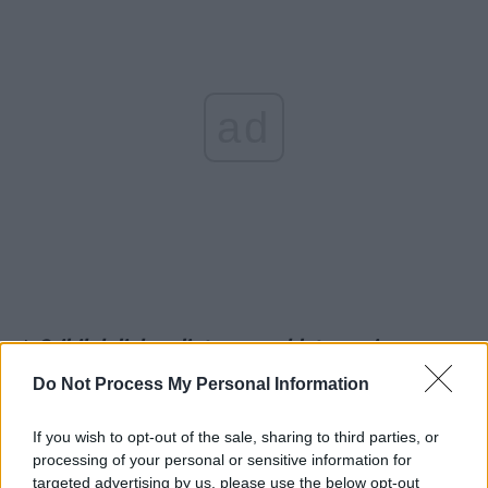
ad
*
Oribilul dialog dintre un soldat rus și mama
lui: „Eu omor oameni aici, mamă!“ / „Ești sigur
Do Not Process My Personal Information
că sunt oameni? Hoholi!“ / „Batem prizonierii
If you wish to opt-out of the sale, sharing to third parties, or
până le rupem oasele. N-am nicio remușcare” /
processing of your personal or sensitive information for
„Și eu, dacă aș fi acolo, m-aș bucura!”
targeted advertising by us, please use the below opt-out