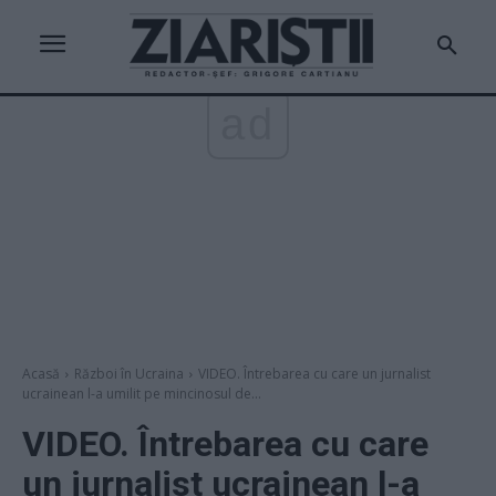
ad
Acasă
Război în Ucraina
VIDEO. Întrebarea cu care un jurnalist
ucrainean l-a umilit pe mincinosul de...
VIDEO. Întrebarea cu care
un jurnalist ucrainean l-a