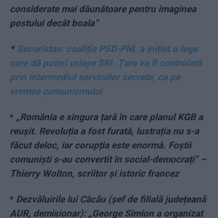
considerate mai dăunătoare pentru imaginea
postului decât boala”
*
Securistan: coaliția PSD-PNL a inițiat o lege
care dă puteri uriașe SRI. Țara va fi controlată
prin intermediul serviciilor secrete, ca pe
vremea comunismului
*
„România e singura țară în care planul KGB a
reușit. Revoluția a fost furată, lustrația nu s-a
făcut deloc, iar corupția este enormă. Foștii
comuniști s-au convertit în social-democrați” –
Thierry Wolton, scriitor și istoric francez
*
Dezvăluirile lui Câcău (șef de filială județeană
AUR, demisionar): „George Simion a organizat