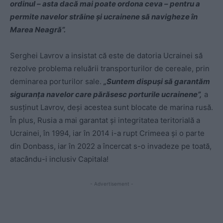
ordinul – asta dacă mai poate ordona ceva – pentru a
permite navelor străine și ucrainene să navigheze în
Marea Neagră”.
Serghei Lavrov a insistat că este de datoria Ucrainei să
rezolve problema reluării transporturilor de cereale, prin
deminarea porturilor sale.
„Suntem dispuşi să garantăm
siguranţa navelor care părăsesc porturile ucrainene”,
a
susținut Lavrov, deși acestea sunt blocate de marina rusă.
În plus, Rusia a mai garantat și integritatea teritorială a
Ucrainei, în 1994, iar în 2014 i-a rupt Crimeea și o parte
din Donbass, iar în 2022 a încercat s-o invadeze pe toată,
atacându-i inclusiv Capitala!
- Advertisement -