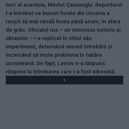
turc al acestuia, Mevlut Çavusoglu. Reporterul
l-a întrebat ce bunuri furate din Ucraina a
reușit să mai vândă Rusia până acum, în afara
de grâu. Oficialul rus – un mincinos notoriu și
obraznic – i-a replicat în stilul său
impertinent, deturnând sensul întrebării și
încercând să mute problema în tabăra
ucraineană. De fapt, Lavrov n-a răspuns
răspuns la întrebarea care i-a fost adresată.
Play