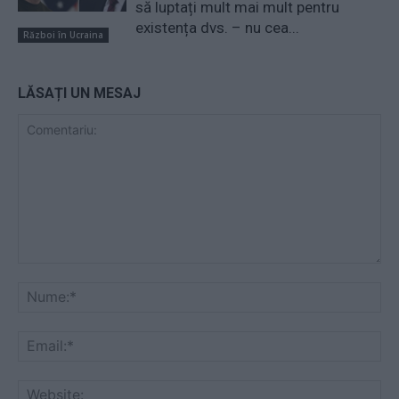
să luptați mult mai mult pentru
existența dvs. – nu cea...
Război în Ucraina
LĂSAȚI UN MESAJ
Comentariu:
Nu
Ema
Web