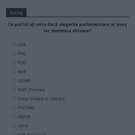
Sondaj
Ce partid ați vota dacă alegerile parlamentare ar avea
loc duminica viitoare?
USR
PNL
PSD
AUR
UDMR
PMP (Tomac)
Forța Dreptei (L. Orban)
PNȚMM
REPER
SENS
SOS (Șoșoacă)