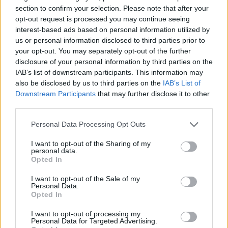
section to confirm your selection. Please note that after your
*
VIDEO. „Am primit atât de multe rachete
opt-out request is processed you may continue seeing
interest-based ads based on personal information utilized by
Harpoon, încât putem scufunda întreaga flotă
us or personal information disclosed to third parties prior to
rusă din Marea Neagră!”
your opt-out. You may separately opt-out of the further
disclosure of your personal information by third parties on the
IAB’s list of downstream participants. This information may
*
Rușii au ucis deliberat un jurnalist francez în
also be disclosed by us to third parties on the
IAB’s List of
Donbass, apoi l-au prezentat drept „mercenar
Downstream Participants
that may further disclose it to other
third parties.
străin” care le aducea muniție militarilor
ucraineni!
Personal Data Processing Opt Outs
I want to opt-out of the Sharing of my
*
VIDEO. Cristoiu și Turcescu întețesc
personal data.
Opted In
propaganda pro-Putin: „Aceste sancțiuni sunt
îngrijorătoare, automate, orice-ar face Rusia” /
I want to opt-out of the Sale of my
Personal Data.
„Occidentului i-a trebuit acest război mai mult
Opted In
decât lui Putin” / Pentru încheierea războiului,
I want to opt-out of processing my
Ucraina ar trebui să cedeze teritorii Rusiei
Personal Data for Targeted Advertising.