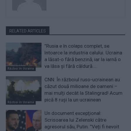
RELATED ARTICLES
”Rusia e în colaps complet, se
întoarce la industria calului. Ucraina
a lăsat-o fără benzină, iar la iarnă o
va lăsa și fără căldură....
Război în Ucraina
CNN: În războiul ruso-ucrainean au
căzut două milioane de oameni –
mai mulți decât la Stalingrad! Acum
pică 8 ruși la un ucrainean
Război în Ucraina
Un document excepțional:
Scrisoarea lui Zelenski către
agresorul său, Putin. ”Veți fi nevoit