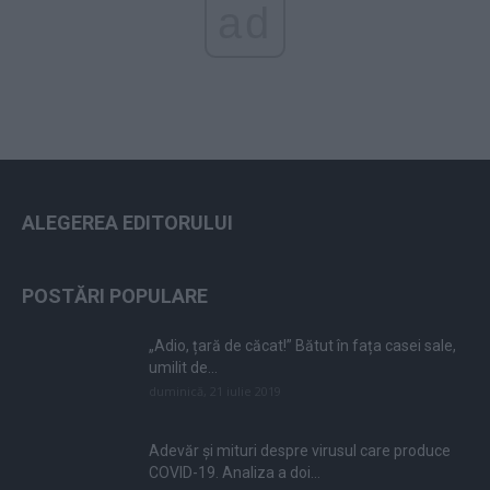
ad
ALEGEREA EDITORULUI
POSTĂRI POPULARE
„Adio, țară de căcat!” Bătut în fața casei sale,
umilit de...
duminică, 21 iulie 2019
Adevăr și mituri despre virusul care produce
COVID-19. Analiza a doi...