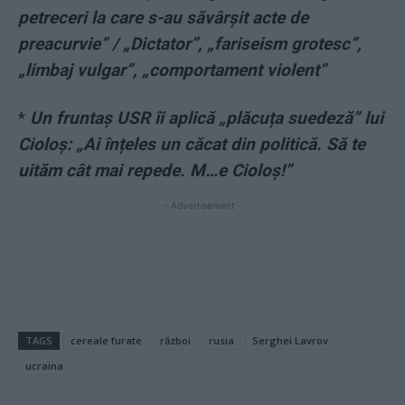
petreceri la care s-au săvârșit acte de
preacurvie” / „Dictator”, „fariseism grotesc”,
„limbaj vulgar”, „comportament violent”
*
Un fruntaș USR îi aplică „plăcuța suedeză” lui
Cioloș: „Ai înțeles un căcat din politică. Să te
uităm cât mai repede. M…e Cioloș!”
- Advertisement -
TAGS
cereale furate
război
rusia
Serghei Lavrov
ucraina