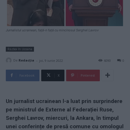
Jurnalistul ucrainean, față-n față cu mincinosul Serghei Lavrov
Război în Ucraina
-
De
Redacţia
joi, 9 iunie 2022
6090
0
Facebook
X
Pinterest
Un jurnalist ucrainean l-a luat prin surprindere
pe ministrul de Externe al Federației Ruse,
Serghei Lavrov, miercuri, la Ankara, în timpul
unei conferințe de presă comune cu omologul