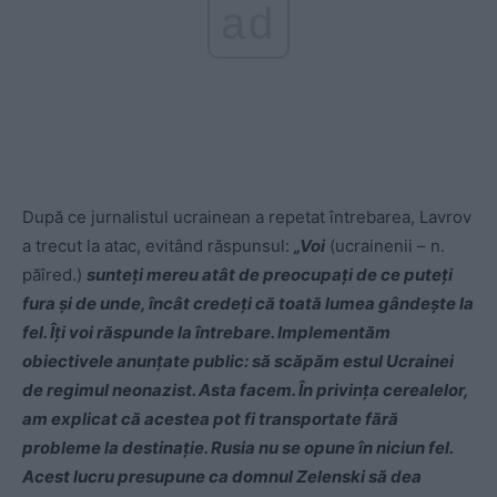
ad
După ce jurnalistul ucrainean a repetat întrebarea, Lavrov
a trecut la atac, evitând răspunsul:
„Voi
(ucrainenii – n.
păîred.)
sunteți mereu atât de preocupați de ce puteți
fura și de unde, încât credeți că toată lumea gândește la
fel. Îți voi răspunde la întrebare. Implementăm
obiectivele anunțate public: să scăpăm estul Ucrainei
de regimul neonazist. Asta facem. În privința cerealelor,
am explicat că acestea pot fi transportate fără
probleme la destinație. Rusia nu se opune în niciun fel.
Acest lucru presupune ca domnul Zelenski să dea