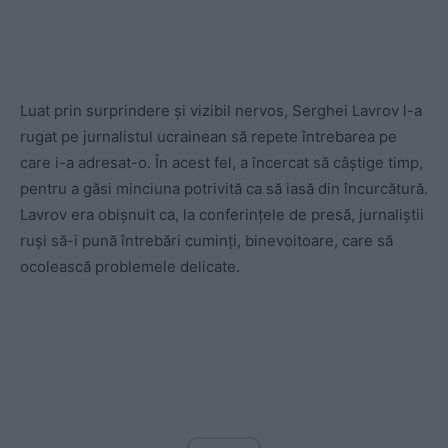
Luat prin surprindere și vizibil nervos, Serghei Lavrov l-a
rugat pe jurnalistul ucrainean să repete întrebarea pe
care i-a adresat-o. În acest fel, a încercat să câștige timp,
pentru a găsi minciuna potrivită ca să iasă din încurcătură.
Lavrov era obișnuit ca, la conferinţele de presă, jurnaliștii
ruși să-i pună întrebări cuminți, binevoitoare, care să
ocolească problemele delicate.