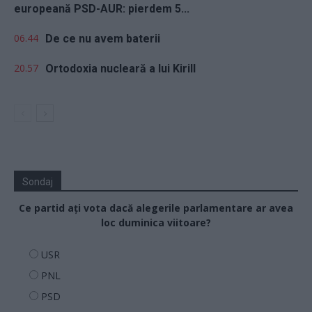
europeană PSD-AUR: pierdem 5...
06.44
De ce nu avem baterii
20.57
Ortodoxia nucleară a lui Kirill
Sondaj
Ce partid ați vota dacă alegerile parlamentare ar avea
loc duminica viitoare?
USR
PNL
PSD