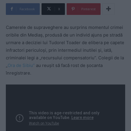
Facebook
X
Pinterest
Camerele de supraveghere au surprins momentul crimei
oribile din Mediaş, produsă de un individ ajuns pe stradă
urmare a deciziei lui Tudorel Toader de elibera pe capete
infractori periculoşi, prin intermediul inutilei şi, iată,
criminalei legi a „recursului compensatoriu”. Colegii de la
„
Ora de Sibiu”
au reuşit să facă rost de şocanta
înregistrare.