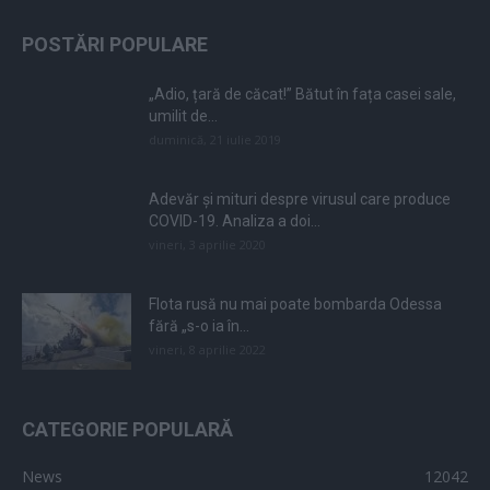
POSTĂRI POPULARE
„Adio, țară de căcat!” Bătut în fața casei sale,
umilit de...
duminică, 21 iulie 2019
Adevăr și mituri despre virusul care produce
COVID-19. Analiza a doi...
vineri, 3 aprilie 2020
Flota rusă nu mai poate bombarda Odessa
fără „s-o ia în...
vineri, 8 aprilie 2022
CATEGORIE POPULARĂ
News
12042