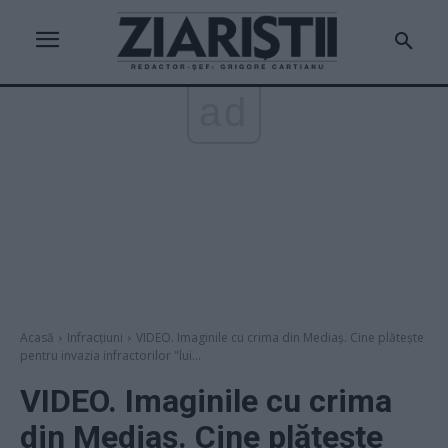
ad
Acasă
Infracțiuni
VIDEO. Imaginile cu crima din Mediaş. Cine plăteşte
pentru invazia infractorilor "lui...
VIDEO. Imaginile cu crima
din Mediaş. Cine plăteşte