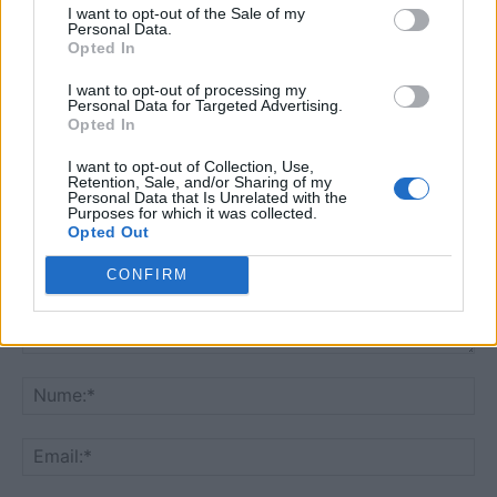
I want to opt-out of the Sale of my
pentru atentat la siguranta cetatenilor si
Personal Data.
distrugerea unor familii.
Opted In
Răspundeți
I want to opt-out of processing my
Personal Data for Targeted Advertising.
Opted In
LĂSAȚI UN MESAJ
I want to opt-out of Collection, Use,
Retention, Sale, and/or Sharing of my
Personal Data that Is Unrelated with the
Purposes for which it was collected.
Opted Out
CONFIRM
Comentariu:
Nu
Ema