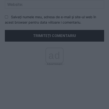
Web
Salvați numele meu, adresa de e-mail și site-ul web în
acest browser pentru data viitoare i comentariu.
ad
- Advertisment -