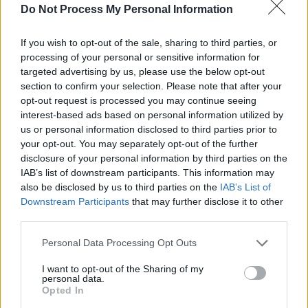
Do Not Process My Personal Information
1 COMENTARIU
If you wish to opt-out of the sale, sharing to third parties, or
Play
processing of your personal or sensitive information for
targeted advertising by us, please use the below opt-out
section to confirm your selection. Please note that after your
opt-out request is processed you may continue seeing
interest-based ads based on personal information utilized by
us or personal information disclosed to third parties prior to
your opt-out. You may separately opt-out of the further
disclosure of your personal information by third parties on the
IAB’s list of downstream participants. This information may
also be disclosed by us to third parties on the
IAB’s List of
Downstream Participants
that may further disclose it to other
third parties.
Proces in grup pt eliberatorii infractorilor
Personal Data Processing Opt Outs
duminică, 13 ianuarie 2019 La 20.31
Pentru atrocitatile comise de eliberatii lui tudorel
I want to opt-out of the Sharing of my
personal data.
pot fi acuzati intr-un proces penal in grup
Opted In
nicolicea,serban si iordache.Sa faca ei puscarie