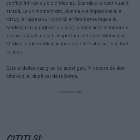
conflict într-un club din Mediaş. Scandalul a continuat în
stradă. La un moment dat, victima s-a împiedicat şi a
căzut, iar agresorul (domiciliat fără forme legale în
Mediaş) l-a înjunghiat în picior, în zona arterei femurale.
Tânărul atacat a fost transportată la Spitalul Municipal
Mediaş, unde medicii au încercat să îl salveze, însă fără
succes.
Este al doilea caz grav de acest gen, în decurs de doar
câteva zile, după cel de la Borşa.
- Advertisement -
CITIŢI ŞI: