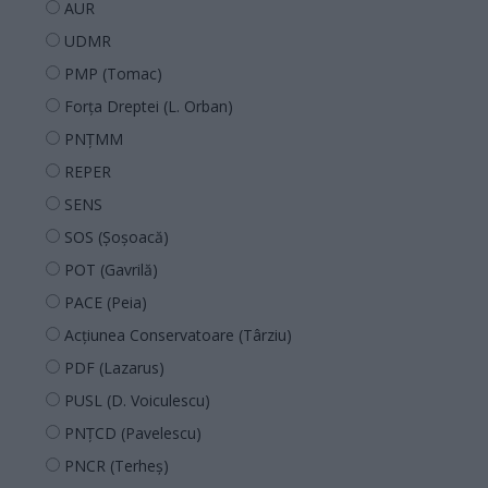
AUR
UDMR
PMP (Tomac)
Forța Dreptei (L. Orban)
PNȚMM
REPER
SENS
SOS (Șoșoacă)
POT (Gavrilă)
PACE (Peia)
Acțiunea Conservatoare (Târziu)
PDF (Lazarus)
PUSL (D. Voiculescu)
PNȚCD (Pavelescu)
PNCR (Terheș)