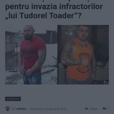
pentru invazia infractorilor
„lui Tudorel Toader”?
Infracțiuni
-
De
admin
duminică, 13 ianuarie 2019
12036
1