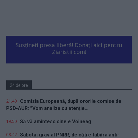
Susțineți presa liberă! Donați aici pentru
Ziaristii.com!
24 de ore
21.40
Comisia Europeană, după ororile comise de
PSD-AUR: ”Vom analiza cu atenție...
19.50
Să vă amintesc cine e Voineag
08.47
Sabotaj grav al PNRR, de către tabăra anti-