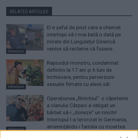
RELATED ARTICLES
El e șeful de post care a chemat
interlopii să-l mai bată o dată pe
mirele din Lungulețu! Ginerică
venise să reclame că fusese...
Infracțiuni
Rapsodul-monstru, condamnat
definitiv la 17 ani și 6 luni de
închisoare, pentru perversiuni
sexuale filmate cu elevii săi
Infracțiuni
Operațiunea „Rinichiul”: o căpetenie
a clanului Cârpaci a obligat un
bărbat să-i „doneze” un rinichi!
Interlopul l-a terorizat în Germania,
amenințându-i familia cu moartea
Infracțiuni