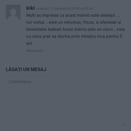
kiki
miercuri, 11 decembrie 2019 La 20.04
Multi au impresia ca acest individ este destept …
nci vorba .. este un mincinos, fricos, si afemeiat si
bineinteles balbait Acest indivis este un clovn , vrea
cu orice pret sa devina prim ministru inca pentru 5
ani
Răspundeți
LĂSAȚI UN MESAJ
Comentariu: