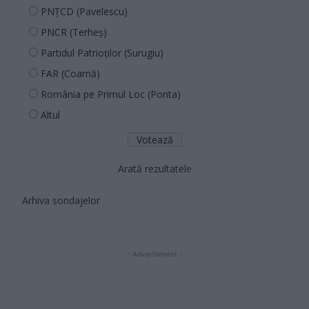
PNȚCD (Pavelescu)
PNCR (Terheș)
Partidul Patrioților (Surugiu)
FAR (Coarnă)
România pe Primul Loc (Ponta)
Altul
Arată rezultatele
Arhiva sondajelor
- Advertisment -