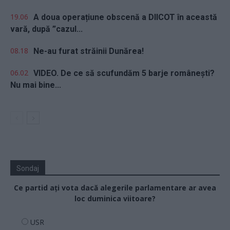
19.06
A doua operațiune obscenă a DIICOT în această
vară, după ”cazul...
08.18
Ne-au furat străinii Dunărea!
06.02
VIDEO. De ce să scufundăm 5 barje românești?
Nu mai bine...
Sondaj
Ce partid ați vota dacă alegerile parlamentare ar avea
loc duminica viitoare?
USR