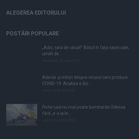
ALEGEREA EDITORULUI
POSTĂRI POPULARE
„Adio, țară de căcat!” Bătut în fața casei sale,
umilit de...
duminică, 21 iulie 2019
Adevăr și mituri despre virusul care produce
COVID-19. Analiza a doi...
vineri, 3 aprilie 2020
Flota rusă nu mai poate bombarda Odessa
fără „s-o ia în...
vineri, 8 aprilie 2022