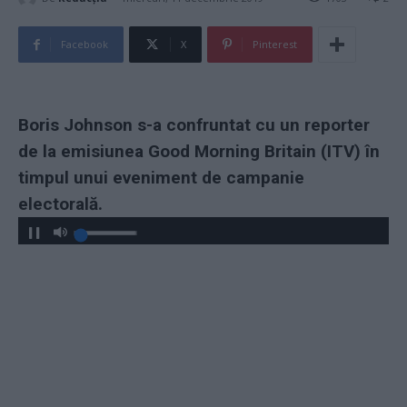
Facebook
X
Pinterest
Boris Johnson s-a confruntat cu un reporter
de la emisiunea Good Morning Britain (ITV) în
timpul unui eveniment de campanie
electorală.