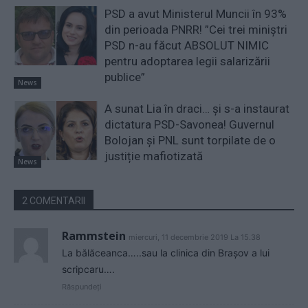
PSD a avut Ministerul Muncii în 93%
din perioada PNRR! ”Cei trei miniştri
PSD n-au făcut ABSOLUT NIMIC
pentru adoptarea legii salarizării
publice”
News
A sunat Lia în draci… și s-a instaurat
dictatura PSD-Savonea! Guvernul
Bolojan și PNL sunt torpilate de o
justiție mafiotizată
News
2 COMENTARII
Rammstein
miercuri, 11 decembrie 2019 La 15.38
La bălăceanca…..sau la clinica din Brașov a lui
scripcaru….
Răspundeți