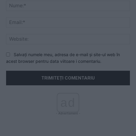
Nu
Ema
Web
Salvați numele meu, adresa de e-mail și site-ul web în
acest browser pentru data viitoare i comentariu.
ad
- Advertisment -