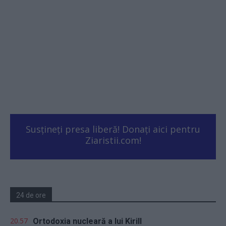
Susțineți presa liberă! Donați aici pentru
Ziaristii.com!
24 de ore
20.57
Ortodoxia nucleară a lui Kirill