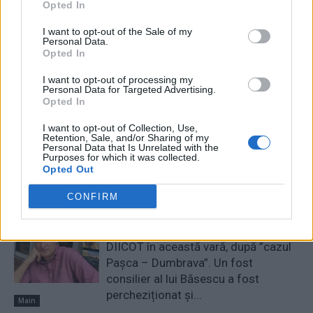
Opted In
Orban
I want to opt-out of the Sale of my
Personal Data.
Opted In
Redacţia
I want to opt-out of processing my
Personal Data for Targeted Advertising.
Opted In
I want to opt-out of Collection, Use,
Retention, Sale, and/or Sharing of my
Personal Data that Is Unrelated with the
Purposes for which it was collected.
Opted Out
RELATED ARTICLES
CONFIRM
A doua operațiune obscenă a
DIICOT în această vară, după ”cazul
Pașca – Dumbrava”. Un fost
consilier al lui Băsescu a fost
percheziționat și...
Main