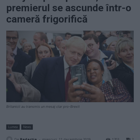
premierul se ascunde într-o
cameră frigorifică
Britanicii au transmis un mesaj clar pro-Brexit
Lumea
News
-
De
Redacţia
miercuri, 11 decembrie 2019
1703
2