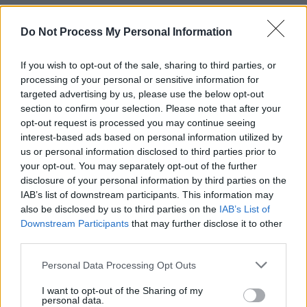
- Advertisement -
Do Not Process My Personal Information
If you wish to opt-out of the sale, sharing to third parties, or
processing of your personal or sensitive information for
targeted advertising by us, please use the below opt-out
section to confirm your selection. Please note that after your
TAGS
boris johnson
campanie electorala
opt-out request is processed you may continue seeing
Good Morning Britain
ITV
Piers Morgan
interest-based ads based on personal information utilized by
us or personal information disclosed to third parties prior to
your opt-out. You may separately opt-out of the further
disclosure of your personal information by third parties on the
IAB’s list of downstream participants. This information may
also be disclosed by us to third parties on the
IAB’s List of
Downstream Participants
that may further disclose it to other
third parties.
Articolul precedent
Articolul următor
Personal Data Processing Opt Outs
Primari în două tururi. Dan
Duduie depesedizarea: Orban
Barna, după întâlnirea cu
a schimbat 20 de prefecți
I want to opt-out of the Sharing of my
personal data.
Iohannis, pune presiune pe