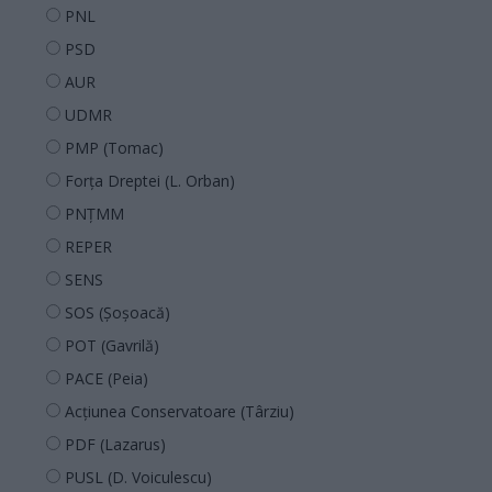
PNL
PSD
AUR
UDMR
PMP (Tomac)
Forța Dreptei (L. Orban)
PNȚMM
REPER
SENS
SOS (Șoșoacă)
POT (Gavrilă)
PACE (Peia)
Acțiunea Conservatoare (Târziu)
PDF (Lazarus)
PUSL (D. Voiculescu)