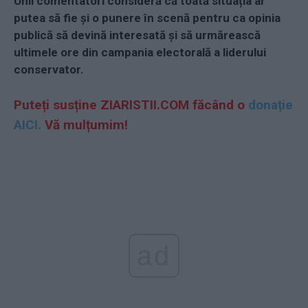
Unii comentatori consideră că toată situația ar
putea să fie și o punere în scenă pentru ca opinia
publică să devină interesată și să urmărească
ultimele ore din campania electorală a liderului
conservator.
Puteți susține ZIARISTII.COM făcând o
donație
AICI.
Vă mulțumim!
ad