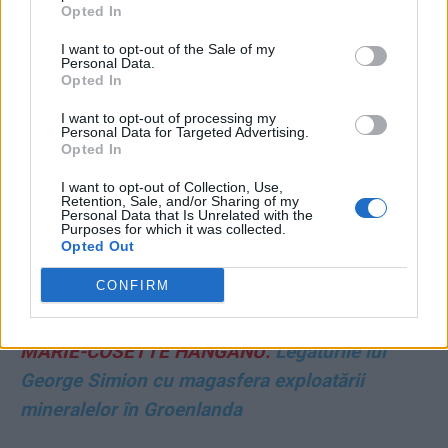
Opted In
ținta, ăștia vă sunt prietenii!
I want to opt-out of the Sale of my
Personal Data.
CRISTIAN PĂUN:
Modelul economic al PSD: să
Opted In
crești în înălțime trăgându-te de păr
I want to opt-out of processing my
Personal Data for Targeted Advertising.
Opted In
BOGDAN GLĂVAN:
Elita de pradă
I want to opt-out of Collection, Use,
Retention, Sale, and/or Sharing of my
CRISTIAN GHINEA:
Vacile sacre ale
Personal Data that Is Unrelated with the
Purposes for which it was collected.
socialiștilor
Opted Out
CONFIRM
SORIN BOCANCEA:
Chipurile statului paralel
MARIE-COSETTE HANGANU:
Legăturile lui
George Simion cu magasfera exploatării
mineralelor în Groenlanda