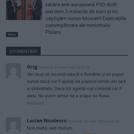
tabăra anti-europeană PSD-AUR:
pierdem 5 miliarde de euro și nu
câștigăm niciun kilowatt! Explicațiile
convingătoare ale ministrului
Pîslaru
News
2 COMENTARII
Grig
duminică, 22 iunie 2025 La 10.13
Vor reuși să reconstruiască o Românie și un popor
numai dacă vor fi ajutați de poporul român din țară
și străinătate. Daca tot agenții ruși criminali vor fi
alesi. Nu avem șanse de a scăpa de Rusia
Răspundeți
Lucian Nicolescu
duminică, 22 iunie 2025 La 15.53
Non multa, sed multum.