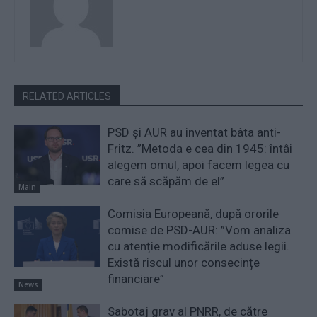
RELATED ARTICLES
PSD și AUR au inventat bâta anti-
Fritz. ”Metoda e cea din 1945: întâi
alegem omul, apoi facem legea cu
care să scăpăm de el”
Main
Comisia Europeană, după ororile
comise de PSD-AUR: ”Vom analiza
cu atenție modificările aduse legii.
Există riscul unor consecințe
financiare”
News
Sabotaj grav al PNRR, de către