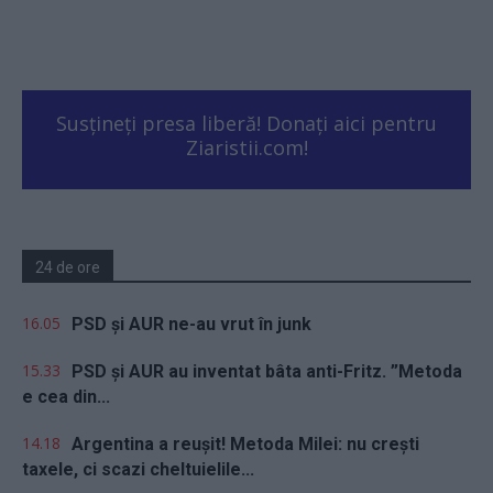
Susțineți presa liberă! Donați aici pentru
Ziaristii.com!
24 de ore
16.05
PSD și AUR ne-au vrut în junk
15.33
PSD și AUR au inventat bâta anti-Fritz. ”Metoda
e cea din...
14.18
Argentina a reușit! Metoda Milei: nu crești
taxele, ci scazi cheltuielile...