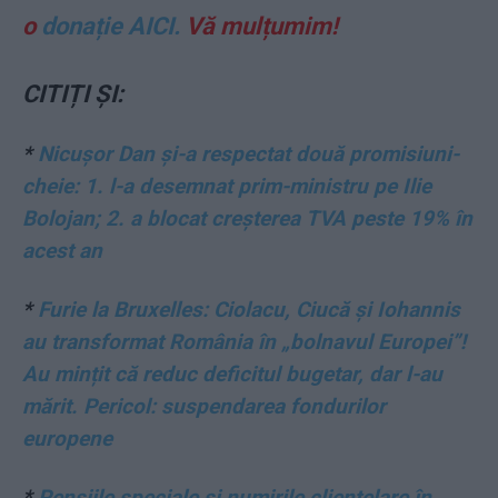
o
donație AICI.
Vă mulțumim!
CITIȚI ȘI:
*
Nicușor Dan și-a respectat două promisiuni-
cheie: 1. l-a desemnat prim-ministru pe Ilie
Bolojan; 2. a blocat creșterea TVA peste 19% în
acest an
*
Furie la Bruxelles: Ciolacu, Ciucă și Iohannis
au transformat România în „bolnavul Europei”!
Au mințit că reduc deficitul bugetar, dar l-au
mărit. Pericol: suspendarea fondurilor
europene
*
Pensiile speciale și numirile clientelare în