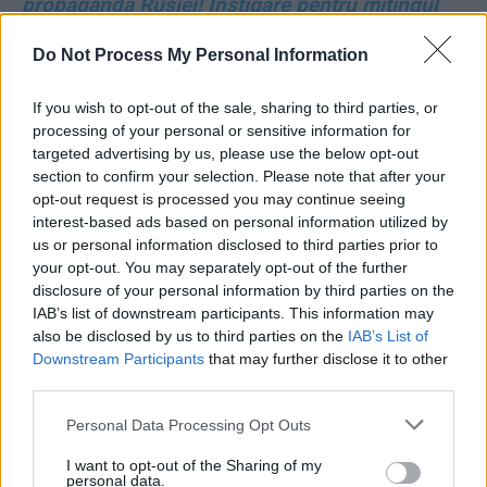
propaganda Rusiei! Instigare pentru mitingul
anti-Nicușor
Do Not Process My Personal Information
*
Război total: Israelul decapitează armata
If you wish to opt-out of the sale, sharing to third parties, or
Iranului și încearcă să-i distrugă programul
processing of your personal or sensitive information for
nuclear, primind în schimb o ploaie de drone și
targeted advertising by us, please use the below opt-out
section to confirm your selection. Please note that after your
rachete
opt-out request is processed you may continue seeing
interest-based ads based on personal information utilized by
*
Adversarii lui FCSB, CFR Cluj, Univ. Craiova și
us or personal information disclosed to third parties prior to
your opt-out. You may separately opt-out of the further
„U” Cluj în tururile 1 și 2 din cupele europene la
disclosure of your personal information by third parties on the
fotbal: 4 siguri, 6 posibili
IAB’s list of downstream participants. This information may
also be disclosed by us to third parties on the
IAB’s List of
Downstream Participants
that may further disclose it to other
EDITORIALE:
third parties.
Personal Data Processing Opt Outs
GRIGORE CARTIANU:
Urgia anti-Nicușor
I want to opt-out of the Sharing of my
personal data.
ADRIAN PAPAHAGI:
Nicușor, Bolojan, asta vă e