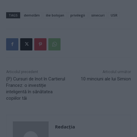
TAGS
demolăm
ilie bolojan
privilegii
sinecuri
USR
Articolul precedent
Articolul următor
(P) Cursuri de înot în Cartierul
10 minciuni ale lui Simion
Francez: o investiție
inteligentă în sănătatea
copiilor tăi
Redacţia