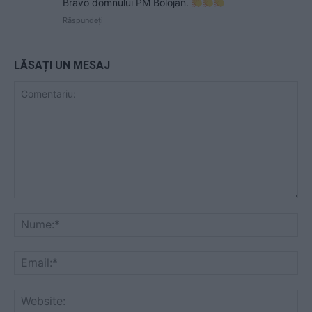
Bravo domnului PM Bolojan.
Răspundeți
LĂSAȚI UN MESAJ
Comentariu:
Nu
Ema
Web