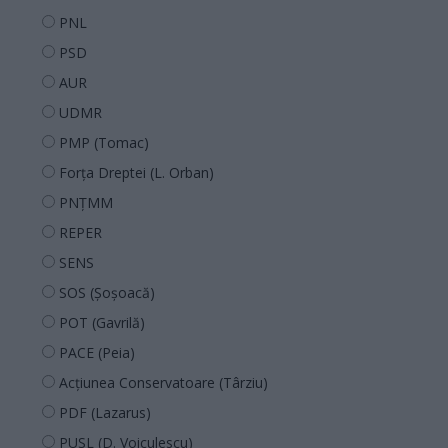
PNL
PSD
AUR
UDMR
PMP (Tomac)
Forța Dreptei (L. Orban)
PNȚMM
REPER
SENS
SOS (Șoșoacă)
POT (Gavrilă)
PACE (Peia)
Acțiunea Conservatoare (Târziu)
PDF (Lazarus)
PUSL (D. Voiculescu)