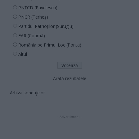
PNȚCD (Pavelescu)
PNCR (Terheș)
Partidul Patrioților (Surugiu)
FAR (Coarnă)
România pe Primul Loc (Ponta)
Altul
Arată rezultatele
Arhiva sondajelor
- Advertisment -