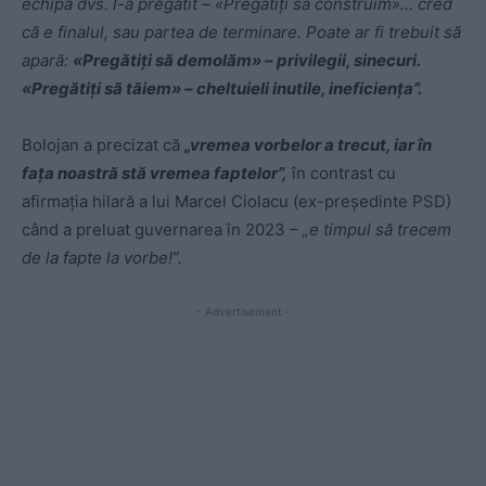
echipa dvs. l-a pregătit – «Pregătiți să construim»… cred
că e finalul, sau partea de terminare. Poate ar fi trebuit să
apară:
«Pregătiți să demolăm» – privilegii, sinecuri.
«Pregătiți să tăiem» – cheltuieli inutile, ineficiența”.
Bolojan a precizat că
„vremea vorbelor a trecut, iar în
fața noastră stă vremea faptelor”,
în contrast cu
afirmația hilară a lui Marcel Ciolacu (ex-președinte PSD)
când a preluat guvernarea în 2023 –
„e timpul să trecem
de la fapte la vorbe!”.
- Advertisement -