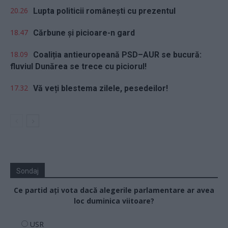
20.26
Lupta politicii românești cu prezentul
18.47
Cărbune și picioare-n gard
18.09
Coaliția antieuropeană PSD–AUR se bucură:
fluviul Dunărea se trece cu piciorul!
17.32
Vă veți blestema zilele, pesedeilor!
Sondaj
Ce partid ați vota dacă alegerile parlamentare ar avea
loc duminica viitoare?
USR