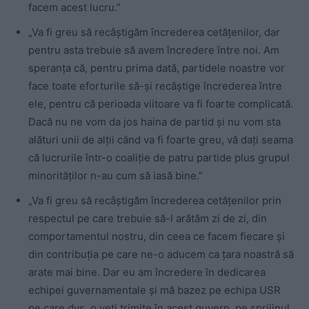
facem acest lucru.”
„Va fi greu să recâștigăm încrederea cetățenilor, dar
pentru asta trebuie să avem încredere între noi. Am
speranța că, pentru prima dată, partidele noastre vor
face toate eforturile să-și recâștige încrederea între
ele, pentru că perioada viitoare va fi foarte complicată.
Dacă nu ne vom da jos haina de partid și nu vom sta
alături unii de alții când va fi foarte greu, vă dați seama
că lucrurile într-o coaliție de patru partide plus grupul
minorităților n-au cum să iasă bine.”
„Va fi greu să recâștigăm încrederea cetățenilor prin
respectul pe care trebuie să-l arătăm zi de zi, din
comportamentul nostru, din ceea ce facem fiecare și
din contribuția pe care ne-o aducem ca țara noastră să
arate mai bine. Dar eu am încredere în dedicarea
echipei guvernamentale și mă bazez pe echipa USR
pe care dvs. o veți trimite în acest guvern, pe sprijinul