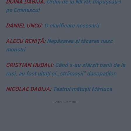
DOINA DABIJA:
Ordin de la NKVD: Împușcați-l
pe Eminescu!
DANIEL UNCU:
O clarificare necesară
ALECU RENIȚĂ:
Nepăsarea și tăcerea nasc
monștri
CRISTIAN HUBALI:
Când s-au sfârșit banii de la
ruși, au fost uitați și „strămoșii” dacopaților
NICOLAE DABIJA:
Teatrul mătușii Măriuca
- Advertisement -