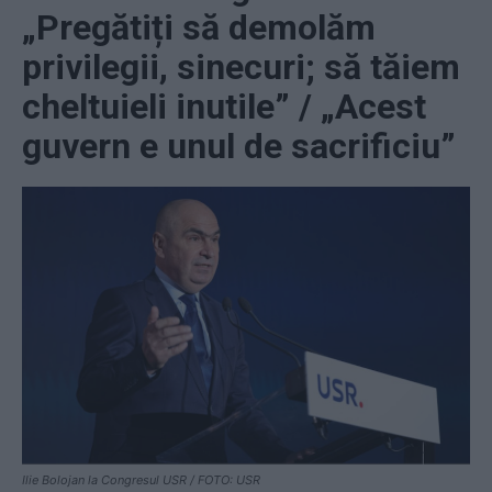
„Pregătiți să demolăm
privilegii, sinecuri; să tăiem
cheltuieli inutile” / „Acest
guvern e unul de sacrificiu”
Ilie Bolojan la Congresul USR / FOTO: USR