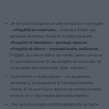
„M-am uitat la sloganul pe care echipa dvs. l-a pregătit
–
«Pregătiți să construim»
… cred că e finalul, sau
partea de terminare. Poate ar fi trebuit să apară:
«Pregătiți să demolăm»
– privilegii, sinecuri.
«Pregătiți să tăiem» – cheltuieli inutile, ineficiența.
Pregățiți să suferim alături de români, pentru că nu va
fi o perioadă ușoară. Și, da, pregătiți să construim, că
nu se poate fără construcție. Ăsta- adevărul.”
„Sunt aici într-o dublă calitate – cea de premier
desemnat și de președinte al Partidului Național
Liberal. Și vă spun foarte deschis că vremea vorbelor
a trecut, iar în fața noastră stă vremea faptelor.”
„Cei care știu situația nostră bugetară știu că foarte