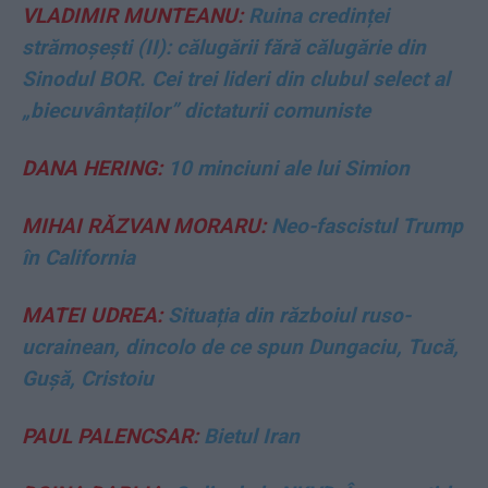
VLADIMIR MUNTEANU:
Ruina credinței
strămoșești (II): călugării fără călugărie din
Sinodul BOR. Cei trei lideri din clubul select al
„biecuvântaților” dictaturii comuniste
DANA HERING:
10 minciuni ale lui Simion
MIHAI RĂZVAN MORARU:
Neo-fascistul Trump
în California
MATEI UDREA:
Situația din războiul ruso-
ucrainean, dincolo de ce spun Dungaciu, Tucă,
Gușă, Cristoiu
PAUL PALENCSAR:
Bietul Iran