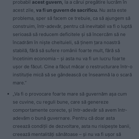
probabil
acest guvern,
la a cărui pregătire lucrăm în
acest zile,
va fi un guvern de sacrificu.
Nu asta este
problema, sper să facem ce trebuie, ca să ajungem să
construim, într-adevăr, pentru că inevitabil va fi o luptă
serioasă să reducem deficitele și să încercăm să ne
încadrăm în niște cheltuieli, să ținem țara noastră
stabilă, fără să sufere românii foarte mult, fără să
încetinim economia – și asta nu va fi un lucru foarte
ușor de făcut. Cine a făcut măcar o restructurare într-o
instituție mică să se gândească ce înseamnă la o scară
mare.”
„Va fi o provocare foarte mare să guvernăm așa cum
se cuvine, cu reguli bune, care să genereze
comportamente corecte, și într-adevăr să avem într-
adevăm o bună guvernare. Pentru că doar asta
creează condiții de dezvoltare, asta nu risipește banii,
creează mentalități sănătoase – și nu va fi ușor să