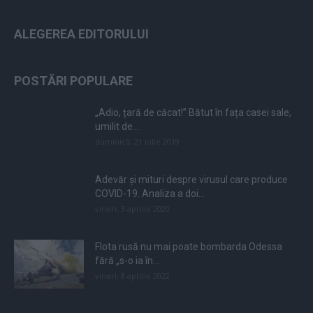
ALEGEREA EDITORULUI
POSTĂRI POPULARE
„Adio, țară de căcat!” Bătut în fața casei sale,
umilit de...
duminică, 21 iulie 2019
Adevăr și mituri despre virusul care produce
COVID-19. Analiza a doi...
vineri, 3 aprilie 2020
Flota rusă nu mai poate bombarda Odessa
fără „s-o ia în...
vineri, 8 aprilie 2022