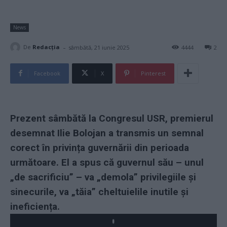
News
-
De
Redacţia
sâmbătă, 21 iunie 2025
4444
2
Facebook
X
Pinterest
Prezent sâmbătă la Congresul USR, premierul
desemnat Ilie Bolojan a transmis un semnal
corect în privința guvernării din perioada
următoare. El a spus că guvernul său – unul
„de sacrificiu” – va „demola” privilegiile și
sinecurile, va „tăia” cheltuielile inutile și
ineficiența.
Play