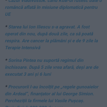
*
Cazul Vladivostok: când KGB-ul rusesc bate o
româncă aflată în misiune diplomatică pentru
UE
*
Starea lui Ion Iliescu s-a agravat. A fost
operat din nou, după două zile, ca să poată
respira. Are cancer la plămâni și e de 9 zile la
Terapie Intensivă
*
Sorina Pintea nu suportă regimul din
închisoare. După 5 zile vrea afară, deși are de
executat 3 ani și 6 luni
*
Procurorii l-au încolțit pe „regele gunoaielor
din Ardeal”, finanțator al lui George Simion.
Percheziții la firmele lui Vasile Pușcaș.