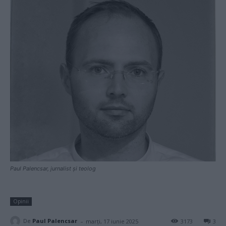
Paul Palencsar, jurnalist și teolog
Opinii
-
De
Paul Palencsar
marți, 17 iunie 2025
3173
3