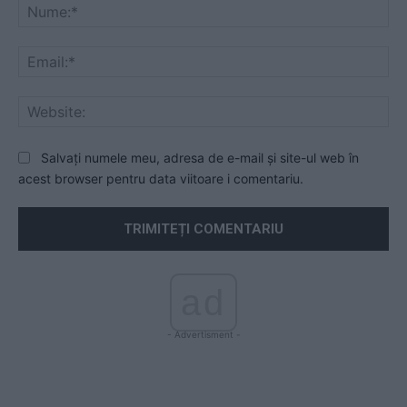
Nu
Ema
Web
Salvați numele meu, adresa de e-mail și site-ul web în
acest browser pentru data viitoare i comentariu.
ad
- Advertisment -