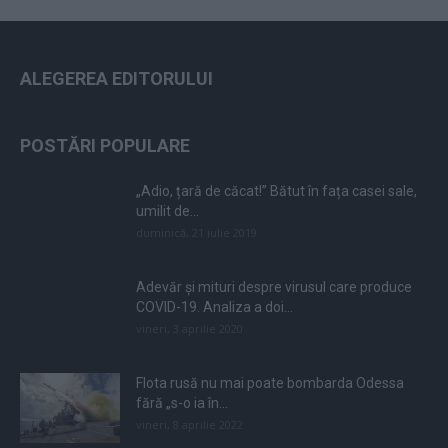
ALEGEREA EDITORULUI
POSTĂRI POPULARE
„Adio, țară de căcat!” Bătut în fața casei sale,
umilit de...
duminică, 21 iulie 2019
Adevăr și mituri despre virusul care produce
COVID-19. Analiza a doi...
vineri, 3 aprilie 2020
Flota rusă nu mai poate bombarda Odessa
fără „s-o ia în...
vineri, 8 aprilie 2022