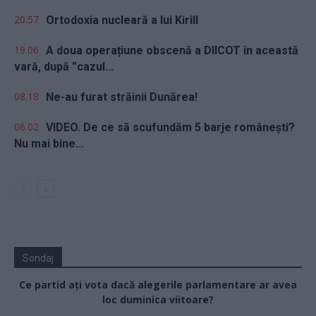
20.57
Ortodoxia nucleară a lui Kirill
19.06
A doua operațiune obscenă a DIICOT în această
vară, după ”cazul...
08.18
Ne-au furat străinii Dunărea!
06.02
VIDEO. De ce să scufundăm 5 barje românești?
Nu mai bine...
Sondaj
Ce partid ați vota dacă alegerile parlamentare ar avea
loc duminica viitoare?