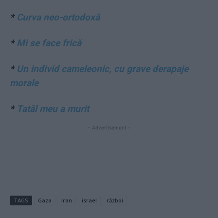
*
Curva neo-ortodoxă
*
Mi se face frică
*
Un individ cameleonic, cu grave derapaje
morale
*
Tatăl meu a murit
- Advertisement -
TAGS
Gaza
Iran
israel
război