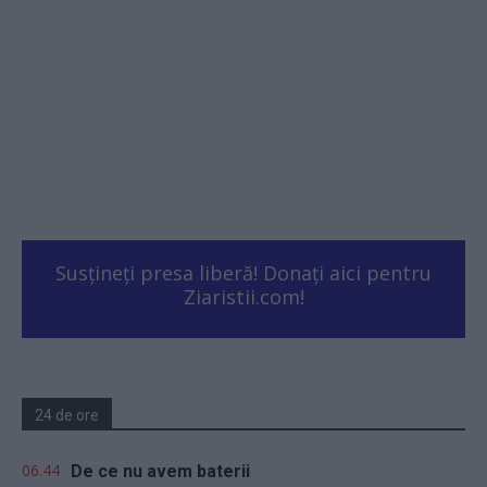
Susțineți presa liberă! Donați aici pentru
Ziaristii.com!
24 de ore
06.44
De ce nu avem baterii