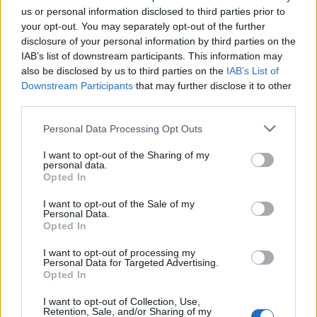
us or personal information disclosed to third parties prior to
bilbofil
your opt-out. You may separately opt-out of the further
marți, 17 iunie 2025 La 16.48
disclosure of your personal information by third parties on the
Nimeni nu vorbește de crimele făcute de Hamas
IAB’s list of downstream participants. This information may
împotriva palestinienilor, de la opozanții pașnici
also be disclosed by us to third parties on the
IAB’s List of
eliminați, la deturnarea ajutoarelor umanitare, la
Downstream Participants
that may further disclose it to other
utilizarea propriilor civili ca scut. Cînd o armată se
third parties.
așează, în fața civililor, pentru a-i apăra de atacuri
armate și alta, deși înarmată, se ascunde în spatele
Personal Data Processing Opt Outs
lor, pentru a-și salva pielea, cine se face vinovat de
I want to opt-out of the Sharing of my
genocid?
personal data.
Opted In
Răspundeți
I want to opt-out of the Sale of my
Personal Data.
Plici
miercuri, 18 iunie 2025 La 20.06
Opted In
Cumva reusesc. Am mai auzit una zilele trecute de
I want to opt-out of processing my
la un tanar, 20+: “rusii au reusit ceva incredibil in
Personal Data for Targeted Advertising.
Africa … i-au dat afara pe exploatatorii francezi”.
Opted In
Oare s-a intrebat si ce va urma pentru bastinasi? Si
I want to opt-out of Collection, Use,
doi: pustiul era convins ca incepe razboiul.
Retention, Sale, and/or Sharing of my