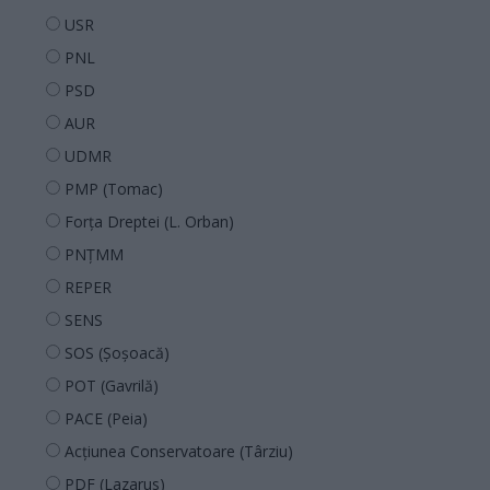
USR
PNL
PSD
AUR
UDMR
PMP (Tomac)
Forța Dreptei (L. Orban)
PNȚMM
REPER
SENS
SOS (Șoșoacă)
POT (Gavrilă)
PACE (Peia)
Acțiunea Conservatoare (Târziu)
PDF (Lazarus)