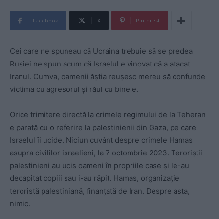
Facebook
X
Pinterest
Cei care ne spuneau că Ucraina trebuie să se predea
Rusiei ne spun acum că Israelul e vinovat că a atacat
Iranul. Cumva, oamenii ăștia reușesc mereu să confunde
victima cu agresorul și răul cu binele.
Orice trimitere directă la crimele regimului de la Teheran
e parată cu o referire la palestinienii din Gaza, pe care
Israelul îi ucide. Niciun cuvânt despre crimele Hamas
asupra civililor israelieni, la 7 octombrie 2023. Teroriștii
palestinieni au ucis oameni în propriile case și le-au
decapitat copiii sau i-au răpit. Hamas, organizație
teroristă palestiniană, finanțată de Iran. Despre asta,
nimic.