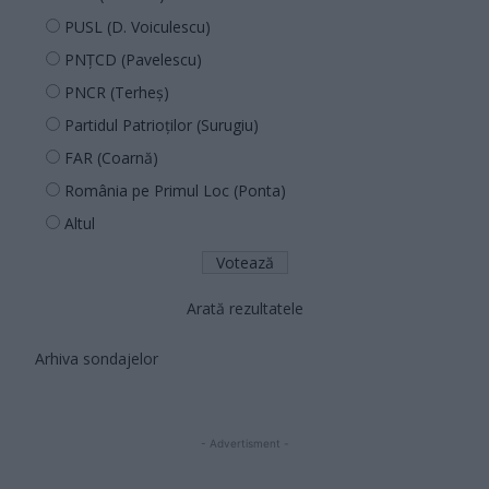
PUSL (D. Voiculescu)
PNȚCD (Pavelescu)
PNCR (Terheș)
Partidul Patrioților (Surugiu)
FAR (Coarnă)
România pe Primul Loc (Ponta)
Altul
Arată rezultatele
Arhiva sondajelor
- Advertisment -