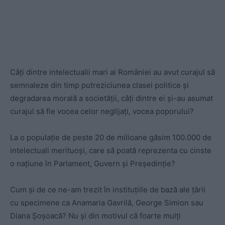
Câți dintre intelectualii mari ai României au avut curajul să
semnaleze din timp putreziciunea clasei politice și
degradarea morală a societății, câți dintre ei și-au asumat
curajul să fie vocea celor neglijați, vocea poporului?
La o populație de peste 20 de milioane găsim 100.000 de
intelectuali merituoși, care să poată reprezenta cu cinste
o națiune în Parlament, Guvern și Președinție?
Cum și de ce ne-am trezit în instituțiile de bază ale țării
cu specimene ca Anamaria Gavrilă, George Simion sau
Diana Șoșoacă? Nu și din motivul că foarte mulți