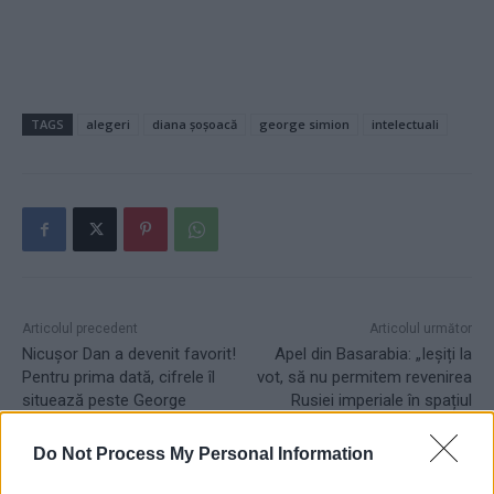
TAGS
alegeri
diana șoșoacă
george simion
intelectuali
Articolul precedent
Articolul următor
Nicușor Dan a devenit favorit!
Apel din Basarabia: „Ieșiți la
Pentru prima dată, cifrele îl
vot, să nu permitem revenirea
situează peste George
Rusiei imperiale în spațiul
Simion
național românesc!”
Do Not Process My Personal Information