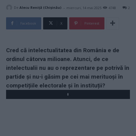
-
De
Alecu Reniță (Chișinău)
miercuri, 14 mai 2025
4748
2
Facebook
X
Pinterest
Cred că intelectualitatea din România e de
ordinul câtorva milioane. Atunci, de ce
intelectualii nu au o reprezentare pe potrivă în
partide și nu-i găsim pe cei mai merituoși în
competițiile electorale și în instituții?
Play