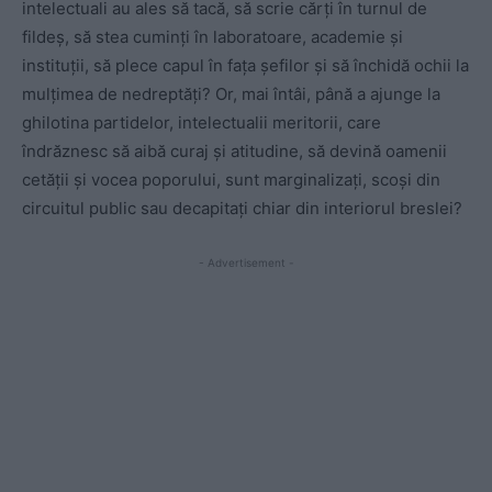
intelectuali au ales să tacă, să scrie cărți în turnul de
fildeș, să stea cuminți în laboratoare, academie și
instituții, să plece capul în fața șefilor și să închidă ochii la
mulțimea de nedreptăți? Or, mai întâi, până a ajunge la
ghilotina partidelor, intelectualii meritorii, care
îndrăznesc să aibă curaj și atitudine, să devină oamenii
cetății și vocea poporului, sunt marginalizați, scoși din
circuitul public sau decapitați chiar din interiorul breslei?
- Advertisement -