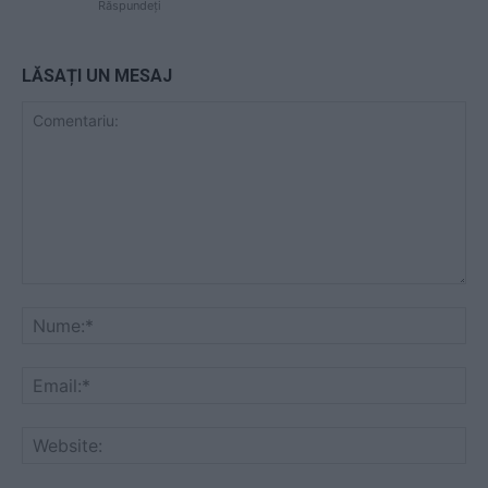
Răspundeți
LĂSAȚI UN MESAJ
Comentariu:
Nu
Ema
Web