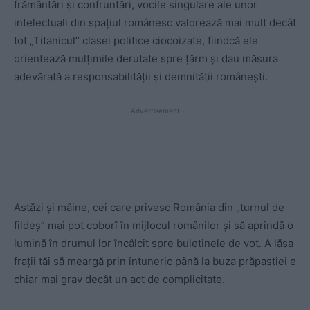
frământări și confruntări, vocile singulare ale unor
intelectuali din spațiul românesc valorează mai mult decât
tot „Titanicul” clasei politice ciocoizate, fiindcă ele
orientează mulțimile derutate spre țărm și dau măsura
adevărată a responsabilității și demnității românești.
- Advertisement -
Astăzi și mâine, cei care privesc România din „turnul de
fildeș” mai pot coborî în mijlocul românilor și să aprindă o
lumină în drumul lor încâlcit spre buletinele de vot. A lăsa
frații tăi să meargă prin întuneric până la buza prăpastiei e
chiar mai grav decât un act de complicitate.