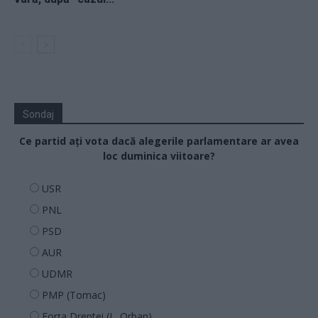
Sondaj
Ce partid ați vota dacă alegerile parlamentare ar avea
loc duminica viitoare?
USR
PNL
PSD
AUR
UDMR
PMP (Tomac)
Forța Dreptei (L. Orban)