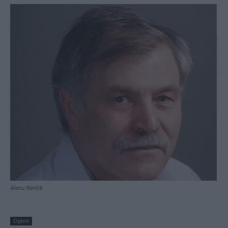
Alecu Reniță
Opinii