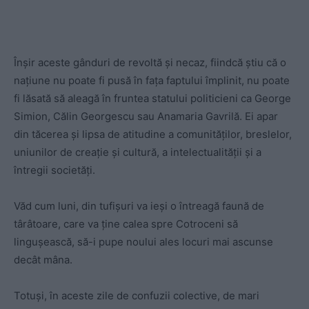
Înșir aceste gânduri de revoltă și necaz, fiindcă știu că o
națiune nu poate fi pusă în fața faptului împlinit, nu poate
fi lăsată să aleagă în fruntea statului politicieni ca George
Simion, Călin Georgescu sau Anamaria Gavrilă. Ei apar
din tăcerea și lipsa de atitudine a comunităților, breslelor,
uniunilor de creație și cultură, a intelectualității și a
întregii societăți.
Văd cum luni, din tufișuri va ieși o întreagă faună de
târâtoare, care va ține calea spre Cotroceni să
lingușească, să-i pupe noului ales locuri mai ascunse
decât mâna.
Totuși, în aceste zile de confuzii colective, de mari