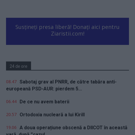
Susțineți presa liberă! Donați aici pentru
Ziaristii.com!
24 de ore
08.47
Sabotaj grav al PNRR, de către tabăra anti-
europeană PSD-AUR: pierdem 5...
06.44
De ce nu avem baterii
20.57
Ortodoxia nucleară a lui Kirill
19.06
A doua operațiune obscenă a DIICOT în această
vară, după ”cazul...