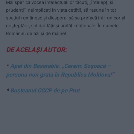
Mai sper ca vocea intelectualilor tăcuți, „înțelepți și
prudenți”, neimplicați în viața cetății, să răsune în tot
spațiul românesc și diaspora, să se prefacă într-un cor al
deșteptării, solidarității și unității naționale. În numele
României de azi și de mâine!
DE ACELAȘI AUTOR:
*
Apel din Basarabia. „Cerem: Șoșoacă –
persona non grata în Republica Moldova!”
*
Bușteanul CCCP de pe Prut