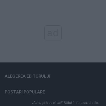
ad
ALEGEREA EDITORULUI
POSTĂRI POPULARE
„Adio, țară de căcat!” Bătut în fața casei sale,