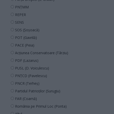
PNȚMM
REPER
SENS
SOS (Șoșoacă)
POT (Gavrilă)
PACE (Peia)
Acțiunea Conservatoare (Târziu)
PDF (Lazarus)
PUSL (D. Voiculescu)
PNȚCD (Pavelescu)
PNCR (Terheș)
Partidul Patrioților (Surugiu)
FAR (Coarnă)
România pe Primul Loc (Ponta)
Altul