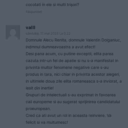
cocotati in ele si multi trișori?
Răspundeți
valll
sâmbătă, 17 mai 2025 La 0.22
Domnule Alecu Renita, domnule Valentin Dolganiuc,
indmnul dumneavoastra a avut efect!
Desi pana acum, cu putine exceptii, elita parea
cazuta intr-un fel de apatie si nu s-a manifestat in
privinta multor fenomene negative care s-au
produs in tara, nici chiar in privinta acestor alegeri,
in ultimele doua zile elita romaneasca s-a inviorat, a
iesit din inertie!
Grupuri de intelectuali s-au exprimat in favoarea
caii europeme si au sugerat sprijinirea candidatului
proeuropean.
Cred ca ati avut un rol in aceasta reinviere. Va
felicit si va multumesc!