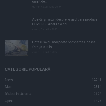
umilit de...
duminică, 21 iulie 2019
Adevăr și mituri despre virusul care produce
COVID-19. Analiza a doi...
vineri, 3 aprilie 2020
Flota rusă nu mai poate bombarda Odessa
fără „s-o ia în...
vineri, 8 aprilie 2022
CATEGORIE POPULARĂ
News
12041
Main
2814
Război în Ucraina
2172
Opinii
1875