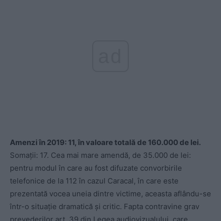
ad
Amenzi în 2019: 11, în valoare totală de 160.000 de lei.
Somații: 17. Cea mai mare amendă, de 35.000 de lei:
pentru modul în care au fost difuzate convorbirile
telefonice de la 112 în cazul Caracal, în care este
prezentată vocea uneia dintre victime, aceasta aflându-se
într-o situație dramatică și critic. Fapta contravine grav
prevederilor art. 39 din Legea audiovizualului, care