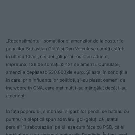
„Recensământul” somațiilor și amenzilor de la posturile
penalilor Sebastian Ghiță și Dan Voiculescu arată astfel:
în ultimii 10 ani, cei doi „oligarhi roșii” au adunat,
împreună, 139 de somații și 121 de amenzi. Cumulate,
amenzile depășesc 530.000 de euro. Și asta, în condițiile
în care, prin influența lor politică, și-au plasat oameni de
încredere în CNA, care mai mult i-au mângâiat decât i-au
amendat!
În fața poporului, simbriașii oligarhilor penali se băteau cu
pumnu’-n piept că spun adevărul gol-goluț, că „statul
paralel” îi sabotează și pe ei, așa cum face cu PSD, că ei
luptă zi de zi cu sistemul mafiot din România. În fapt, acel