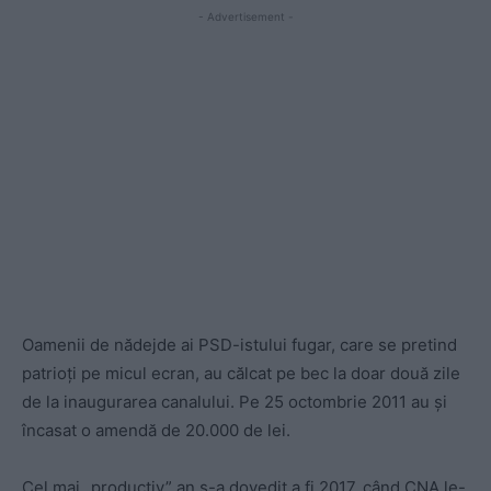
- Advertisement -
Oamenii de nădejde ai PSD-istului fugar, care se pretind
patrioți pe micul ecran, au călcat pe bec la doar două zile
de la inaugurarea canalului. Pe 25 octombrie 2011 au și
încasat o amendă de 20.000 de lei.
Cel mai „productiv” an s-a dovedit a fi 2017, când CNA le-