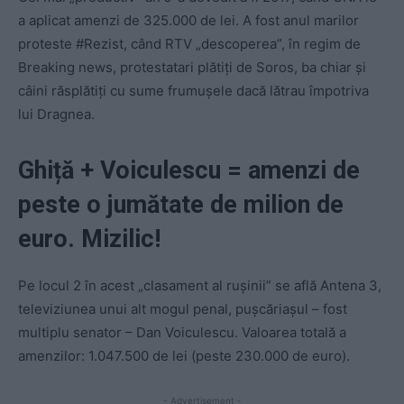
a aplicat amenzi de 325.000 de lei. A fost anul marilor
proteste #Rezist, când RTV „descoperea”, în regim de
Breaking news, protestatari plătiți de Soros, ba chiar și
câini răsplătiți cu sume frumușele dacă lătrau împotriva
lui Dragnea.
Ghiță + Voiculescu = amenzi de
peste o jumătate de milion de
euro. Mizilic!
Pe locul 2 în acest „clasament al rușinii” se află Antena 3,
televiziunea unui alt mogul penal, pușcăriașul – fost
multiplu senator – Dan Voiculescu. Valoarea totală a
amenzilor: 1.047.500 de lei (peste 230.000 de euro).
- Advertisement -