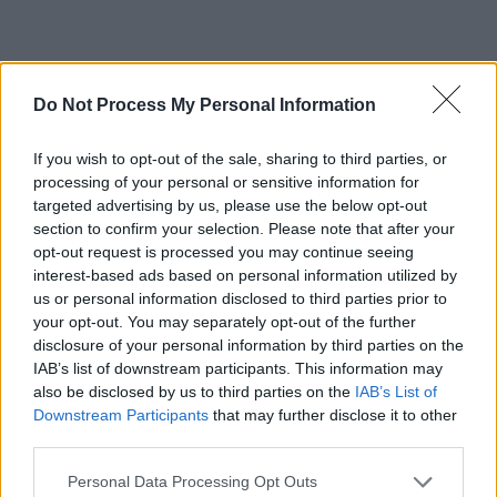
ad
Do Not Process My Personal Information
If you wish to opt-out of the sale, sharing to third parties, or
processing of your personal or sensitive information for
targeted advertising by us, please use the below opt-out
section to confirm your selection. Please note that after your
opt-out request is processed you may continue seeing
interest-based ads based on personal information utilized by
us or personal information disclosed to third parties prior to
your opt-out. You may separately opt-out of the further
RADIOGRAFIA ANTENA 3:
disclosure of your personal information by third parties on the
Amendată pentru campanii abti-
IAB’s list of downstream participants. This information may
also be disclosed by us to third parties on the
IAB’s List of
justiție, anti-vaccin, anti-Clotilde
Downstream Participants
that may further disclose it to other
third parties.
Amenzi în 2011: una, în valoare de 10.000 de lei.
Somații:
Personal Data Processing Opt Outs