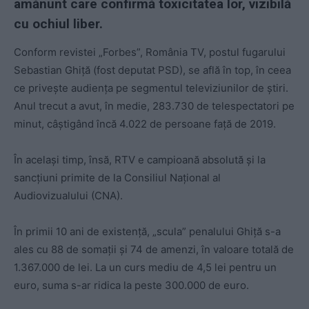
amănunt care confirmă toxicitatea lor, vizibilă
cu ochiul liber.
Conform revistei „Forbes”, România TV, postul fugarului
Sebastian Ghiță (fost deputat PSD), se află în top, în ceea
ce privește audiența pe segmentul televiziunilor de știri.
Anul trecut a avut, în medie, 283.730 de telespectatori pe
minut, câștigând încă 4.022 de persoane față de 2019.
În același timp, însă, RTV e campioană absolută și la
sancțiuni primite de la Consiliul Național al
Audiovizualului (CNA).
În primii 10 ani de existență, „scula” penalului Ghiță s-a
ales cu 88 de somații și 74 de amenzi, în valoare totală de
1.367.000 de lei. La un curs mediu de 4,5 lei pentru un
euro, suma s-ar ridica la peste 300.000 de euro.