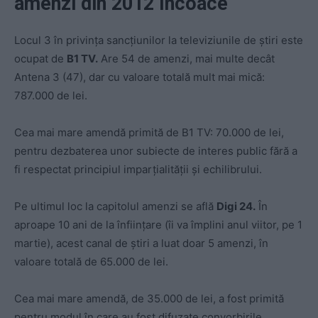
amenzi din 2012 încoace
Locul 3 în privința sancțiunilor la televiziunile de știri este
ocupat de
B1 TV.
Are 54 de amenzi, mai multe decât
Antena 3 (47), dar cu valoare totală mult mai mică:
787.000 de lei.
Cea mai mare amendă primită de B1 TV: 70.000 de lei,
pentru dezbaterea unor subiecte de interes public fără a
fi respectat principiul imparțialității și echilibrului.
Pe ultimul loc la capitolul amenzi se află
Digi 24.
În
aproape 10 ani de la înființare (îi va împlini anul viitor, pe 1
martie), acest canal de știri a luat doar 5 amenzi, în
valoare totală de 65.000 de lei.
Cea mai mare amendă, de 35.000 de lei, a fost primită
pentru modul în care au fost difuzate convorbirile