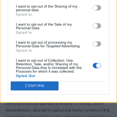
3.
I want to opt-out of the Sharing of my
personal data.
Opted In
Amenzi în 2012: 8, în valoare totală de 273.500 de lei.
Somații: 4. Cea mai mare amendă, de 150.000 de lei:
I want to opt-out of the Sale of my
Personal Data.
pentru încălcarea dispozițiilor legale privind respectarea
Opted In
dreptului la imagine și demnitatea persoanei. S-a
constatat că moderatorii sau realizatorii mai multor
I want to opt-out of processing my
Personal Data for Targeted Advertising.
emisiuni, precum „Sinteza zilei” (Mihai Gâdea), „În gura
Opted In
presei” (Mircea Badea) și „La ordinea zilei” (Dana Grecu și
I want to opt-out of Collection, Use,
Radu Tudor) au utilizat un limbaj injurios, de natură să
Retention, Sale, and/or Sharing of my
Personal Data that Is Unrelated with the
prejudicieze aceste drepturi.
Purposes for which it was collected.
Opted Out
Amenzi în 2013: 6, în valoare totală de 195.000 de lei.
CONFIRM
Somații: 8. Cea mai mare amendă, de 100.000 de lei:
pentru subiectul privind reținerea de către procurorii
DNA a directorului general al Antena TV Group, Sorin
Alexandrescu, abordat în cadrul mai multor emisiuni fără
respectarea dispozițiilor legale referitoare la drepturile și