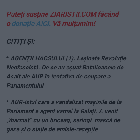
Puteți susține ZIARISTII.COM făcând
o
donație AICI.
Vă mulțumim!
CITIȚI ȘI:
*
AGENȚII HAOSULUI (1). Leșinata Revoluție
Neofascistă. De ce au eșuat Batalioanele de
Asalt ale AUR în tentativa de ocupare a
Parlamentului
*
AUR-istul care a vandalizat mașinile de la
Parlament e agent vamal la Galați. A venit
„înarmat” cu un briceag, seringi, mască de
gaze și o stație de emisie-recepție