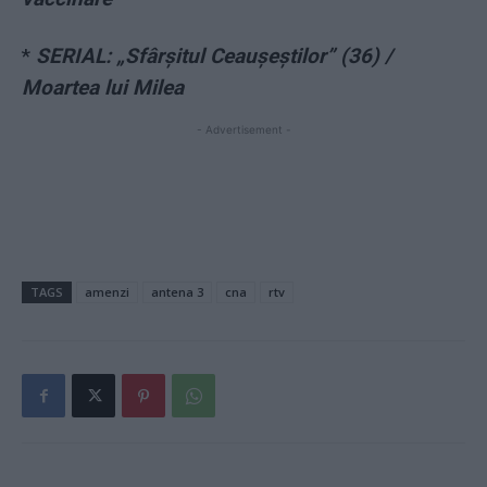
*
SERIAL: „Sfârșitul Ceaușeștilor” (36) /
Moartea lui Milea
- Advertisement -
TAGS
amenzi
antena 3
cna
rtv