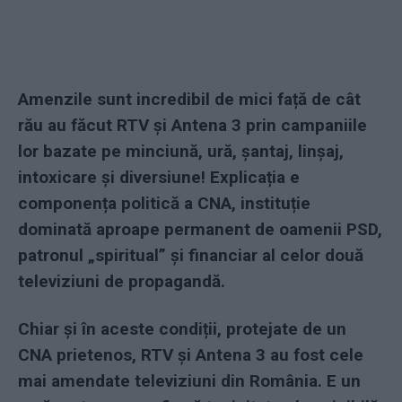
Amenzile sunt incredibil de mici față de cât
rău au făcut RTV și Antena 3 prin campaniile
lor bazate pe minciună, ură, șantaj, linșaj,
intoxicare și diversiune! Explicația e
componența politică a CNA, instituție
dominată aproape permanent de oamenii PSD,
patronul „spiritual” și financiar al celor două
televiziuni de propagandă.
Chiar și în aceste condiții, protejate de un
CNA prietenos, RTV și Antena 3 au fost cele
mai amendate televiziuni din România. E un