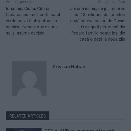
Articolul precedent
Articolul următor
Iohannis, Ciucă, Cîțu și
China a închis, de joi, un oraș
Ciolacu cedează: certificatul
de 13 milioane de locuitori
verde nu va fi obligatoriu la
după câteva cazuri de Covid.
serviciu. Nimeni n-are curaj
O singură persoană din
să-și asume decizia
fiecare familie poate ieși din
casă o dată la două zile
Cristian Hubali
RELATED ARTICLES