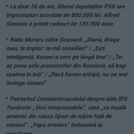
*
La doar 36 de ani, liderul deputaților PSD are
împrumuturi acordate de 800.000 lei. Alfred
Simonis a primit cadouri de 135.000 euro
*
Radu Moraru către Șoșoacă: „Diana, draga
mea, te implor: ia-mă consilier!” / „Ești
inteligentă, Kovesi e zero pe lângă tine” / „Te-
aș pune șefa procurorilor din România, să bagi
spaima în toți” / „Dacă facem echipă, nu ne mai
învinge nimeni”
*
Patriarhul Constantinopolului despre alde ÎPS
Teodosie: „Voci iresponsabile”, care „se înșală
amarnic din cauza lipsei de iubire față de
semeni”. „Papa ortodox” îndeamnă la
vaccinare