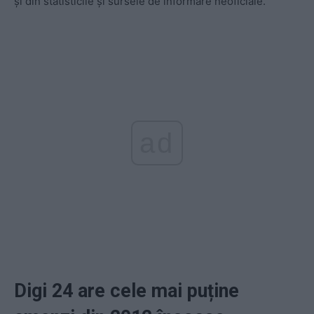
și din statisticile și sursele de informare neoficiale.
ad
Digi 24 are cele mai puține