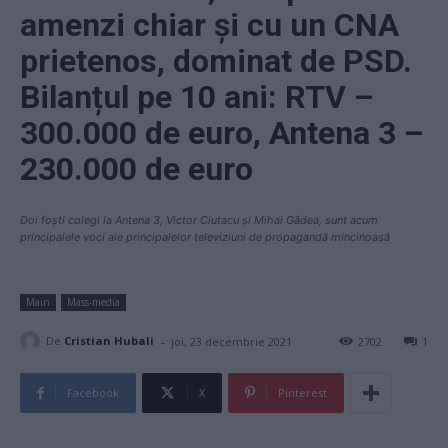
amenzi chiar și cu un CNA
prietenos, dominat de PSD.
Bilanțul pe 10 ani: RTV –
300.000 de euro, Antena 3 –
230.000 de euro
Doi foști colegi la Antena 3, Victor Ciutacu și Mihai Gâdea, sunt acum
principalele voci ale principalelor televiziuni de propagandă mincinoasă
Main
Mass-media
-
De
Cristian Hubali
joi, 23 decembrie 2021
2702
1
Facebook
X
Pinterest