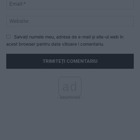
Ema
Web
Salvați numele meu, adresa de e-mail și site-ul web în
acest browser pentru data viitoare i comentariu.
ad
- Advertisment -