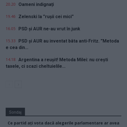
20.20
Oameni indignați
19.46
Zelenski la ”rușii cei mici”
16.05
PSD și AUR ne-au vrut în junk
15.33
PSD și AUR au inventat bâta anti-Fritz. ”Metoda
e cea din...
14.18
Argentina a reușit! Metoda Milei: nu crești
taxele, ci scazi cheltuielile...
Sondaj
Ce partid ați vota dacă alegerile parlamentare ar avea