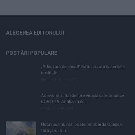
ALEGEREA EDITORULUI
POSTĂRI POPULARE
„Adio, țară de căcat!” Bătut în fața casei sale,
umilit de...
duminică, 21 iulie 2019
Adevăr și mituri despre virusul care produce
COVID-19. Analiza a doi...
vineri, 3 aprilie 2020
Flota rusă nu mai poate bombarda Odessa
fără „s-o ia în...