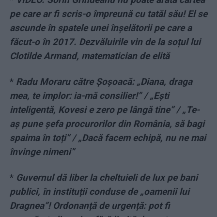
pe care ar fi scris-o împreună cu tatăl său! El se
ascunde în spatele unei înșelătorii pe care a
făcut-o în 2017. Dezvăluirile vin de la soțul lui
Clotilde Armand, matematician de elită
*
Radu Moraru către Șoșoacă: „Diana, draga
mea, te implor: ia-mă consilier!” / „Ești
inteligentă, Kovesi e zero pe lângă tine” / „Te-
aș pune șefa procurorilor din România, să bagi
spaima în toți” / „Dacă facem echipă, nu ne mai
învinge nimeni”
*
Guvernul dă liber la cheltuieli de lux pe bani
publici, în instituții conduse de „oamenii lui
Dragnea”! Ordonanță de urgență: pot fi