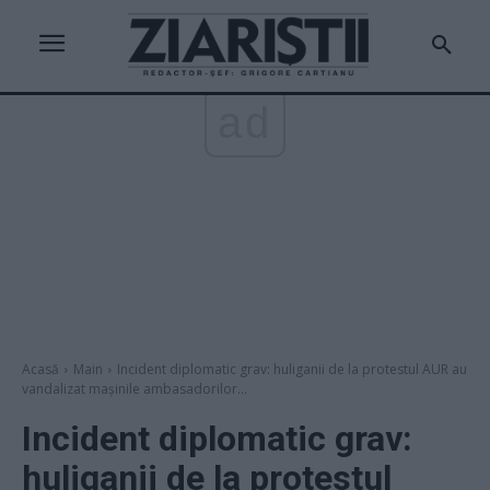
ad
Acasă
Main
Incident diplomatic grav: huliganii de la protestul AUR au
vandalizat mașinile ambasadorilor...
Incident diplomatic grav:
huliganii de la protestul