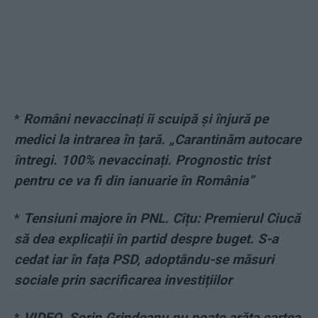
*
Români nevaccinați îi scuipă și înjură pe
medici la intrarea în țară. „Carantinăm autocare
întregi. 100% nevaccinați. Prognostic trist
pentru ce va fi din ianuarie în România”
*
Tensiuni majore în PNL. Cîțu: Premierul Ciucă
să dea explicații în partid despre buget. S-a
cedat iar în fața PSD, adoptându-se măsuri
sociale prin sacrificarea investițiilor
*
VIDEO. Sorin Grindeanu nu poate arăta cartea