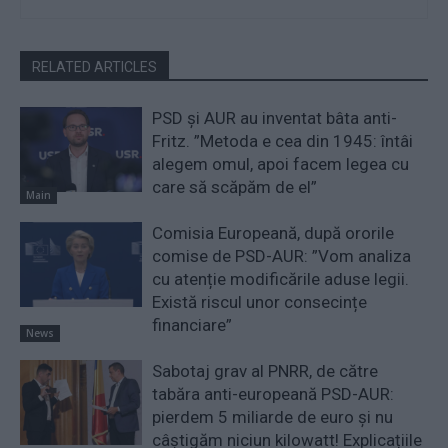
RELATED ARTICLES
PSD și AUR au inventat bâta anti-
Fritz. ”Metoda e cea din 1945: întâi
alegem omul, apoi facem legea cu
care să scăpăm de el”
Main
Comisia Europeană, după ororile
comise de PSD-AUR: ”Vom analiza
cu atenție modificările aduse legii.
Există riscul unor consecințe
financiare”
News
Sabotaj grav al PNRR, de către
tabăra anti-europeană PSD-AUR:
pierdem 5 miliarde de euro și nu
câștigăm niciun kilowatt! Explicațiile