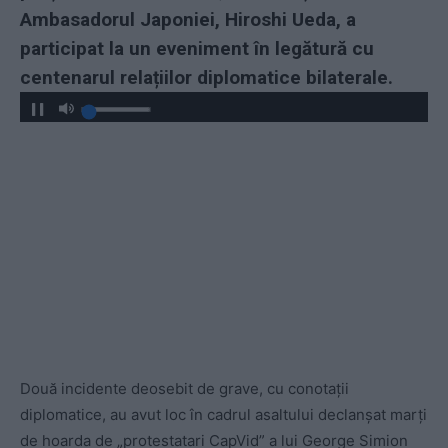
Ambasadorul Japoniei, Hiroshi Ueda, a
participat la un eveniment în legătură cu
centenarul relațiilor diplomatice bilaterale.
Două incidente deosebit de grave, cu conotații
diplomatice, au avut loc în cadrul asaltului declanșat marți
de hoarda de „protestatari CapVid” a lui George Simion