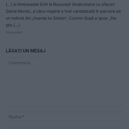
[…] al Ambasadei SUA la București (însărcinatul cu afaceri
David Muniz), a cărui mașină a fost vandalizată în parcare de
un individ din „hoarda lui Simion”, Cozmin Gușă a spus: „Nu
știu […]
Răspundeți
LĂSAȚI UN MESAJ
Comentariu:
Nu