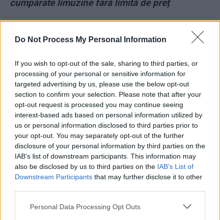
cumpărate limuzine fără limită de preț
*
La doar 36 de ani, liderul deputaților PSD are
Do Not Process My Personal Information
împrumuturi acordate de 800.000 lei. Alfred
Simonis a primit cadouri de 135.000 euro
If you wish to opt-out of the sale, sharing to third parties, or
processing of your personal or sensitive information for
*
SERIAL: „Sfârșitul Ceaușeștilor” (33) /
targeted advertising by us, please use the below opt-out
section to confirm your selection. Please note that after your
Moartea bate la ușă
opt-out request is processed you may continue seeing
interest-based ads based on personal information utilized by
- Advertisement -
us or personal information disclosed to third parties prior to
your opt-out. You may separately opt-out of the further
disclosure of your personal information by third parties on the
IAB’s list of downstream participants. This information may
also be disclosed by us to third parties on the
IAB’s List of
Downstream Participants
that may further disclose it to other
third parties.
TAGS
ambasada SUA
japonia
mașini vandalizate
Personal Data Processing Opt Outs