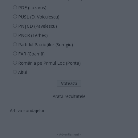
PDF (Lazarus)
PUSL (D. Voiculescu)
PNȚCD (Pavelescu)
PNCR (Terheș)
Partidul Patrioților (Surugiu)
FAR (Coarnă)
România pe Primul Loc (Ponta)
Altul
Arată rezultatele
Arhiva sondajelor
- Advertisment -