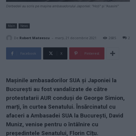
Derbedeii au scris pe mașina ambasadorului Japoniei: "Hoți" și "Asasini"
Main
News
-
De
Robert Mateescu
marți, 21 decembrie 2021
2685
2
Facebook
X
Pinterest
Mașinile ambasadorilor SUA și Japoniei la
București au fost vandalizate de către
protestatarii AUR conduși de George Simion,
marți, în curtea Senatului. Însărcinatul cu
afaceri a Ambasadei SUA la București, David
Muniz, venise pentru o întâlnire cu
președintele Senatului, Florin Cîțu.