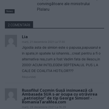
convingătoare ale ministrului
Pîslaru
News
2 COMENTARII
Lia
marți, 21 decembrie 2021 La 17.30
Jigodia asta de simion este o papusa,papusarul e
in spate,in spatele lui iohannis…creat pentru a fi o
alternativa rea,cum a fost Vadim fata de iliescu,in
2000! ACUM INTELEGEM SEPTENALUL PUS LA
CALE DE COALITIA HOTILOR???
Răspundeți
Rusofilul Cozmin Gușă insinuează că
Ambasada SUA s-ar ocupa cu otrăvirea
„patrioților” de tip George Simion! -
RomaniaTaraMea.com
marți, 28 decembrie 2021 La 16.29