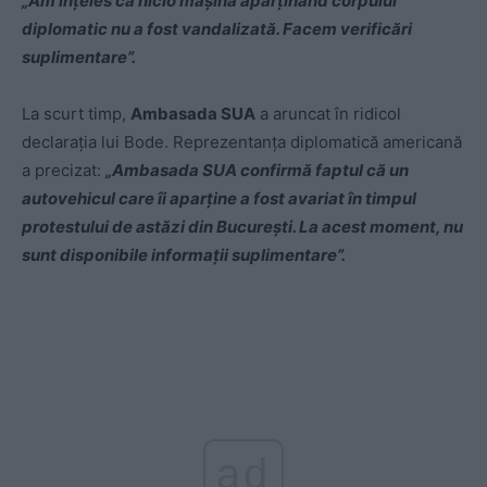
„Am înțeles că nicio mașină aparținând corpului
diplomatic nu a fost vandalizată. Facem verificări
suplimentare”.
La scurt timp,
Ambasada SUA
a aruncat în ridicol
declarația lui Bode. Reprezentanța diplomatică americană
a precizat:
„Ambasada SUA confirmă faptul că un
autovehicul care îi aparține a fost avariat în timpul
protestului de astăzi din București. La acest moment, nu
sunt disponibile informații suplimentare”.
ad