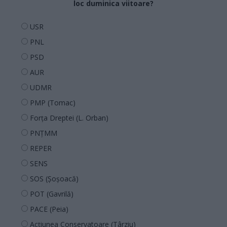
loc duminica viitoare?
USR
PNL
PSD
AUR
UDMR
PMP (Tomac)
Forța Dreptei (L. Orban)
PNȚMM
REPER
SENS
SOS (Șoșoacă)
POT (Gavrilă)
PACE (Peia)
Acțiunea Conservatoare (Târziu)