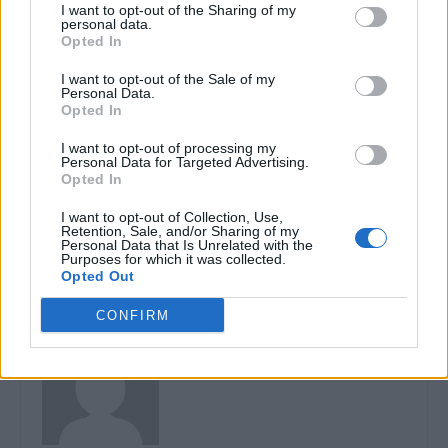
I want to opt-out of the Sharing of my
personal data.
Opted In
I want to opt-out of the Sale of my
Personal Data.
Opted In
Articolul precedent
Articolul următor
Cioloș: “Instituțiile statului l-
SERIAL: Sfârșitul
I want to opt-out of processing my
Personal Data for Targeted Advertising.
au creat pe George Simion“ /
Ceaușeștilor (34) / Ultima
Opted In
„Același stat care în 10
noapte în Palat
august 2018 bătea mame,
I want to opt-out of Collection, Use,
copii și familii” asistă acum
Retention, Sale, and/or Sharing of my
Personal Data that Is Unrelated with the
pasiv la provocările AUR
Purposes for which it was collected.
Opted Out
CONFIRM
Robert Mateescu