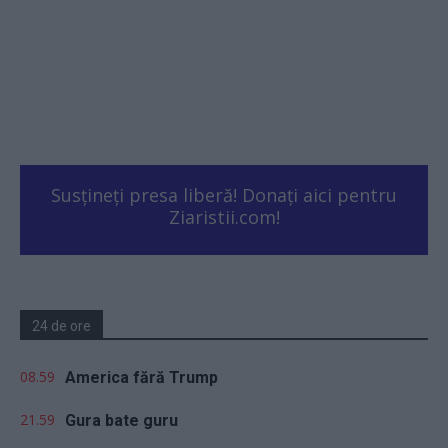
Susțineți presa liberă! Donați aici pentru
Ziaristii.com!
24 de ore
08.59
America fără Trump
21.59
Gura bate guru