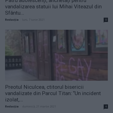
Patru adolescenți, anchetați pentru
vandalizarea statuii lui Mihai Viteazul din
Sfântu...
Redacţia
-
luni, 7 iunie 2021
0
Preotul Niculcea, ctitorul bisericii
vandalizate din Parcul Titan: “Un incident
izolat,...
Redacţia
-
duminică, 21 martie 2021
4