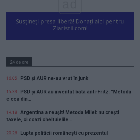
ad
Susțineți presa liberă! Donați aici pentru
Ziaristii.com!
24 de ore
16.05
PSD și AUR ne-au vrut în junk
15.33
PSD și AUR au inventat bâta anti-Fritz. ”Metoda
e cea din...
14.18
Argentina a reușit! Metoda Milei: nu crești
taxele, ci scazi cheltuielile...
20.26
Lupta politicii românești cu prezentul