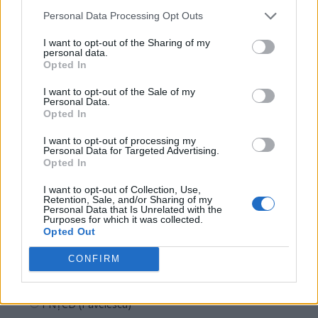
PSD
Personal Data Processing Opt Outs
AUR
I want to opt-out of the Sharing of my
UDMR
personal data.
Opted In
PMP (Tomac)
Forța Dreptei (L. Orban)
I want to opt-out of the Sale of my
Personal Data.
PNȚMM
Opted In
REPER
I want to opt-out of processing my
Personal Data for Targeted Advertising.
SENS
Opted In
SOS (Șoșoacă)
I want to opt-out of Collection, Use,
POT (Gavrilă)
Retention, Sale, and/or Sharing of my
Personal Data that Is Unrelated with the
PACE (Peia)
Purposes for which it was collected.
Opted Out
Acțiunea Conservatoare (Târziu)
CONFIRM
PDF (Lazarus)
PUSL (D. Voiculescu)
PNȚCD (Pavelescu)