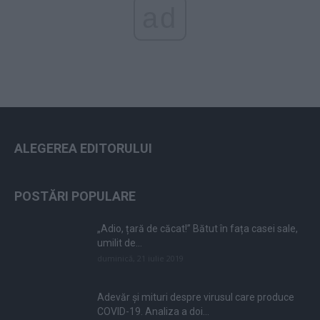
ad
ALEGEREA EDITORULUI
POSTĂRI POPULARE
„Adio, țară de căcat!” Bătut în fața casei sale,
umilit de...
duminică, 21 iulie 2019
Adevăr și mituri despre virusul care produce
COVID-19. Analiza a doi...