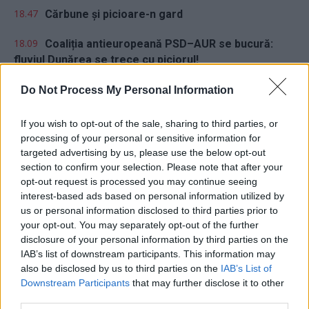
18.47
Cărbune și picioare-n gard
18.09
Coaliția antieuropeană PSD–AUR se bucură:
fluviul Dunărea se trece cu piciorul!
17.32
Vă veți blestema zilele, pesedeilor!
Do Not Process My Personal Information
If you wish to opt-out of the sale, sharing to third parties, or
processing of your personal or sensitive information for
targeted advertising by us, please use the below opt-out
section to confirm your selection. Please note that after your
opt-out request is processed you may continue seeing
interest-based ads based on personal information utilized by
Sondaj
us or personal information disclosed to third parties prior to
your opt-out. You may separately opt-out of the further
Ce partid ați vota dacă alegerile parlamentare ar avea
disclosure of your personal information by third parties on the
loc duminica viitoare?
IAB’s list of downstream participants. This information may
also be disclosed by us to third parties on the
IAB’s List of
USR
Downstream Participants
that may further disclose it to other
PNL
third parties.