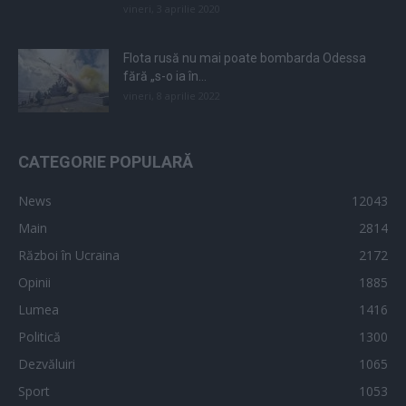
vineri, 3 aprilie 2020
Flota rusă nu mai poate bombarda Odessa
fără „s-o ia în...
vineri, 8 aprilie 2022
CATEGORIE POPULARĂ
News
12043
Main
2814
Război în Ucraina
2172
Opinii
1885
Lumea
1416
Politică
1300
Dezvăluiri
1065
Sport
1053