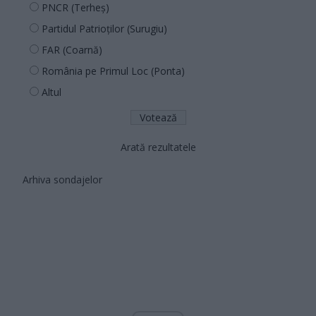
PNCR (Terheș)
Partidul Patrioților (Surugiu)
FAR (Coarnă)
România pe Primul Loc (Ponta)
Altul
Arată rezultatele
Arhiva sondajelor