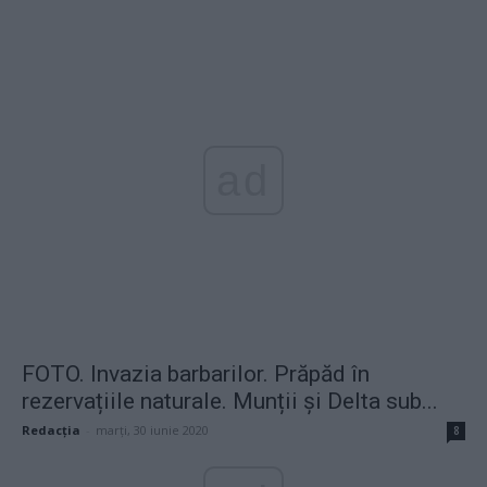
ad
FOTO. Invazia barbarilor. Prăpăd în
rezervațiile naturale. Munții și Delta sub...
Redacţia
-
marți, 30 iunie 2020
8