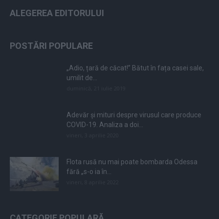
ALEGEREA EDITORULUI
POSTĂRI POPULARE
„Adio, țară de căcat!” Bătut în fața casei sale,
umilit de...
duminică, 21 iulie 2019
Adevăr și mituri despre virusul care produce
COVID-19. Analiza a doi...
vineri, 3 aprilie 2020
Flota rusă nu mai poate bombarda Odessa
fără „s-o ia în...
vineri, 8 aprilie 2022
CATEGORIE POPULARĂ