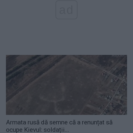
ad
Armata rusă dă semne că a renunțat să
ocupe Kievul: soldații...