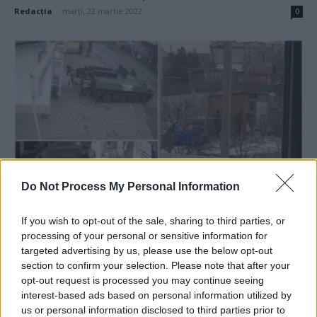
Redacţia
-
marți, 22 martie 2022
0
Do Not Process My Personal Information
VIDEO. Până să „elibereze” Ucraina de
„extremiști”, rușii „eliberează” magazinele
If you wish to opt-out of the sale, sharing to third parties, or
de...
processing of your personal or sensitive information for
targeted advertising by us, please use the below opt-out
Matei Udrea
-
luni, 14 martie 2022
1
section to confirm your selection. Please note that after your
opt-out request is processed you may continue seeing
interest-based ads based on personal information utilized by
us or personal information disclosed to third parties prior to