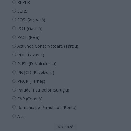
REPER
SENS
SOS (Șoșoacă)
POT (Gavrilă)
PACE (Peia)
Acțiunea Conservatoare (Târziu)
PDF (Lazarus)
PUSL (D. Voiculescu)
PNȚCD (Pavelescu)
PNCR (Terheș)
Partidul Patrioților (Surugiu)
FAR (Coarnă)
România pe Primul Loc (Ponta)
Altul