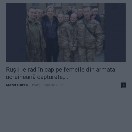
Rușii le rad în cap pe femeile din armata
ucraineană capturate,...
Matei Udrea
-
marți, 5 aprilie 2022
4