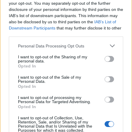
your opt-out. You may separately opt-out of the further
disclosure of your personal information by third parties on the
IAB’s list of downstream participants. This information may
also be disclosed by us to third parties on the
IAB’s List of
Downstream Participants
that may further disclose it to other
third parties.
Personal Data Processing Opt Outs
VIDEO. Rusoaicele sună disperate la linia
I want to opt-out of the Sharing of my
verde ucraineană să-și caute copiii,...
personal data.
Opted In
Redacţia
-
marți, 8 martie 2022
1
I want to opt-out of the Sale of my
Personal Data.
Eșec logistic total al armatei ruse:
Opted In
blindatele rămase fără combustibil sunt...
I want to opt-out of processing my
Personal Data for Targeted Advertising.
Redacţia
-
miercuri, 2 martie 2022
0
Opted In
ad
I want to opt-out of Collection, Use,
Retention, Sale, and/or Sharing of my
Personal Data that Is Unrelated with the
Purposes for which it was collected.