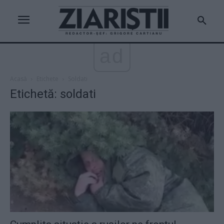
ad
Acasă
Etichete
Soldati
Etichetă: soldati