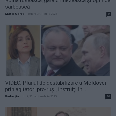
Ruina rusească, gara chinezească și oglinda
sârbească
Matei Udrea
-
miercuri, 1 iulie 2026
0
VIDEO. Planul de destabilizare a Moldovei
prin agitatori pro-ruși, instruiți în...
Redacţia
-
luni, 22 septembrie 2025
20