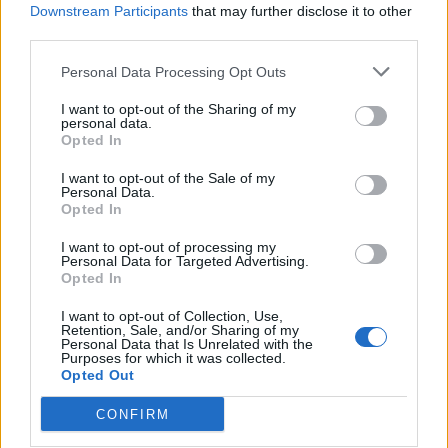
Downstream Participants
that may further disclose it to other
„Lumea BRICS+“ în care ne vor suveraniștii:
third parties.
acoperișul gării din Novi...
Personal Data Processing Opt Outs
Matei Udrea
-
marți, 12 noiembrie 2024
0
I want to opt-out of the Sharing of my
personal data.
Opted In
I want to opt-out of the Sale of my
Personal Data.
Opted In
I want to opt-out of processing my
Personal Data for Targeted Advertising.
Opted In
I want to opt-out of Collection, Use,
Retention, Sale, and/or Sharing of my
Cum face George Simion jocurile Serbiei și
Personal Data that Is Unrelated with the
Purposes for which it was collected.
ale Rusiei în problema...
Opted Out
Vladimir Munteanu
-
miercuri, 11 septembrie 2024
3
CONFIRM