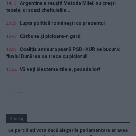
14.18
Argentina a reușit! Metoda Milei: nu crești
taxele, ci scazi cheltuielile...
20.26
Lupta politicii românești cu prezentul
18.47
Cărbune și picioare-n gard
18.09
Coaliția antieuropeană PSD–AUR se bucură:
fluviul Dunărea se trece cu piciorul!
17.32
Vă veți blestema zilele, pesedeilor!
Sondaj
Ce partid ați vota dacă alegerile parlamentare ar avea