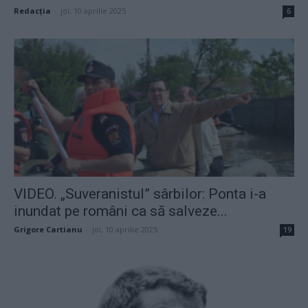
Redacţia
-
joi, 10 aprilie 2025
6
VIDEO. „Suveranistul” sârbilor: Ponta i-a
inundat pe români ca să salveze...
Grigore Cartianu
-
joi, 10 aprilie 2025
19