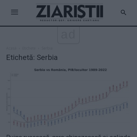
ad
Acasă
Etichete
Serbia
Etichetă: Serbia