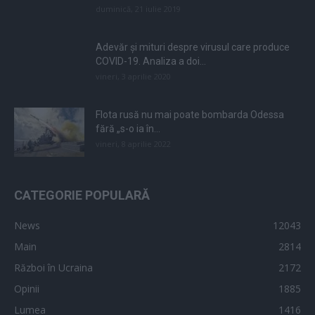
duminică, 21 iulie 2019
Adevăr și mituri despre virusul care produce
COVID-19. Analiza a doi...
vineri, 3 aprilie 2020
Flota rusă nu mai poate bombarda Odessa
fără „s-o ia în...
vineri, 8 aprilie 2022
CATEGORIE POPULARĂ
News
12043
Main
2814
Război în Ucraina
2172
Opinii
1885
Lumea
1416