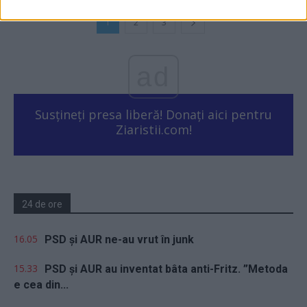
1
2
3
ad
Susțineți presa liberă! Donați aici pentru
Ziaristii.com!
24 de ore
16.05
PSD și AUR ne-au vrut în junk
15.33
PSD și AUR au inventat bâta anti-Fritz. ”Metoda
e cea din...