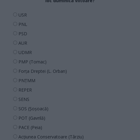
loc duminica viitoare?
USR
PNL
PSD
AUR
UDMR
PMP (Tomac)
Forța Dreptei (L. Orban)
PNȚMM
REPER
SENS
SOS (Șoșoacă)
POT (Gavrilă)
PACE (Peia)
Acțiunea Conservatoare (Târziu)