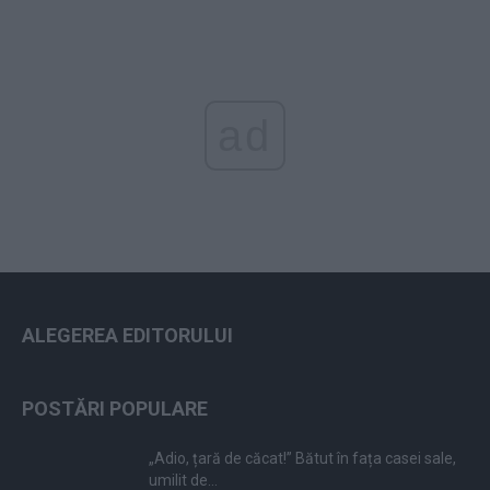
ad
ALEGEREA EDITORULUI
POSTĂRI POPULARE
„Adio, țară de căcat!” Bătut în fața casei sale,
umilit de...