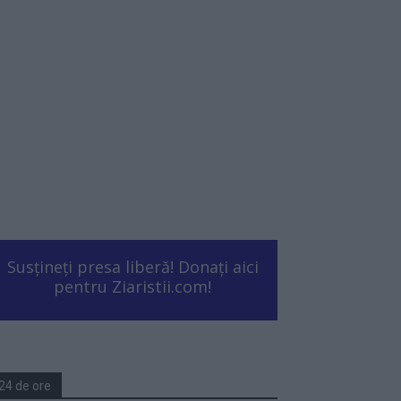
Susțineți presa liberă! Donați aici
pentru Ziaristii.com!
24 de ore