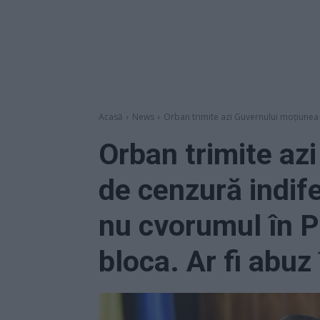
Acasă
News
Orban trimite azi Guvernului moțiunea d
Orban trimite az
de cenzură indife
nu cvorumul în P
bloca. Ar fi abuz 