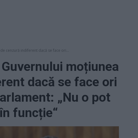
e cenzură indiferent dacă se face ori...
i Guvernului moțiunea
rent dacă se face ori
arlament: „Nu o pot
în funcție“