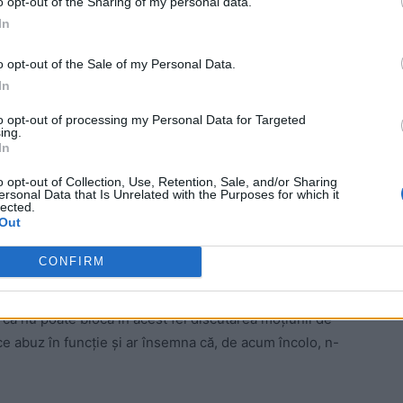
o opt-out of the Sharing of my personal data.
In
o opt-out of the Sale of my Personal Data.
In
ă se va întâmpla acest lucru, Orban fiind
to opt-out of processing my Personal Data for Targeted
PSD și PNL au blocat, de vineri până acum,
ing.
In
iva Guvernului Cîțu pe traseul parlamentar
o opt-out of Collection, Use, Retention, Sale, and/or Sharing
ul în Birourile Permanente care urmau să ia
ersonal Data that Is Unrelated with the Purposes for which it
lected.
ilească apoi calendarul moțiunii.
Out
nal Guvernului că s-a depus moțiunea de cenzură și,
CONFIRM
că nu poate bloca în acest fel discutarea moțiunii de
ace abuz în funcție și ar însemna că, de acum încolo, n-