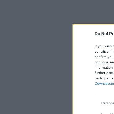
Do Not Pr
If you wish 
sensitive in
confirm you
continue se
information 
further disc
participants
Downstream 
Persona