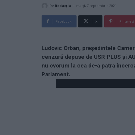
-
De
Redacţia
marți, 7 septembrie 2021
Facebook
X
Pinterest
Ludovic Orban, președintele Camerei
cenzură depuse de USR-PLUS și AUR 
nu cvorum la cea de-a patra încerca
Parlament.