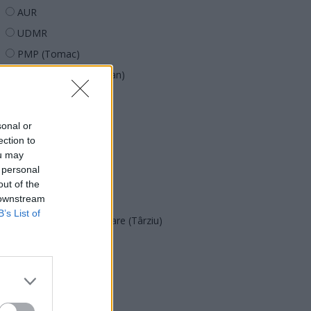
AUR
UDMR
PMP (Tomac)
Forța Dreptei (L. Orban)
PNȚMM
REPER
sonal or
SENS
ection to
ou may
SOS (Șoșoacă)
 personal
POT (Gavrilă)
out of the
 downstream
PACE (Peia)
B’s List of
Acțiunea Conservatoare (Târziu)
PDF (Lazarus)
PUSL (D. Voiculescu)
PNȚCD (Pavelescu)
PNCR (Terheș)