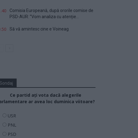
.40
Comisia Europeană, după ororile comise de
PSD-AUR: ”Vom analiza cu atenție...
.50
Să vă amintesc cine e Voineag
Sondaj
Ce partid ați vota dacă alegerile
arlamentare ar avea loc duminica viitoare?
USR
PNL
PSD