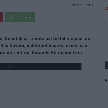
3510
6
21
WhatsApp
19
 Deputaților, trimite azi textul moțiunii de
la Guvern, indiferent dacă va exista sau
re de a întruni Birourile Permanente în
p