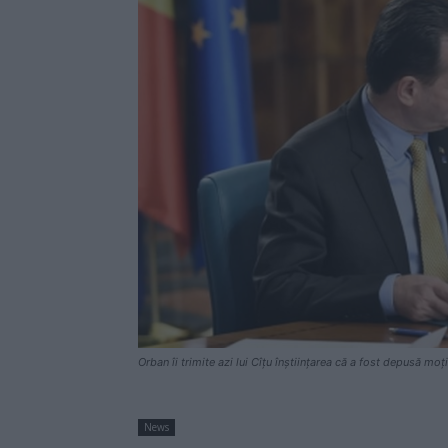
Orban îi trimite azi lui Cîțu înștiințarea că a fost depusă mo
News