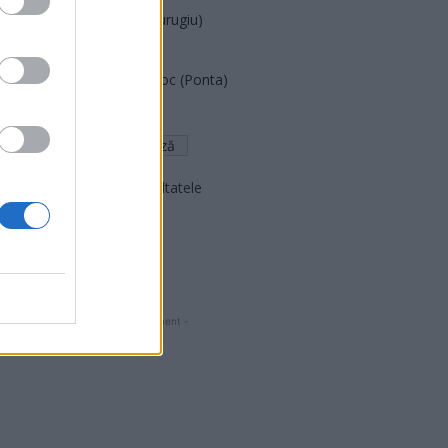
Partidul Patrioților (Surugiu)
FAR (Coarnă)
România pe Primul Loc (Ponta)
Altul
Arată rezultatele
Arhiva sondajelor
- Advertisment -