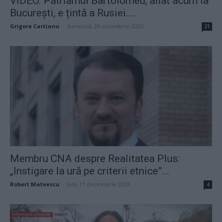
VIDEO. Patriarhul Bartolomeu, aflat acum la
București, e țintă a Rusiei....
Grigore Cartianu
-
duminică, 26 octombrie 2025
21
Membru CNA despre Realitatea Plus:
„Instigare la ură pe criterii etnice”...
Robert Mateescu
-
luni, 11 decembrie 2023
4