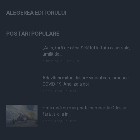
ALEGEREA EDITORULUI
POSTĂRI POPULARE
„Adio, țară de căcat!” Bătut în fața casei sale,
umilit de...
duminică, 21 iulie 2019
Adevăr și mituri despre virusul care produce
COVID-19. Analiza a doi...
vineri, 3 aprilie 2020
Flota rusă nu mai poate bombarda Odessa
fără „s-o ia în...
vineri, 8 aprilie 2022