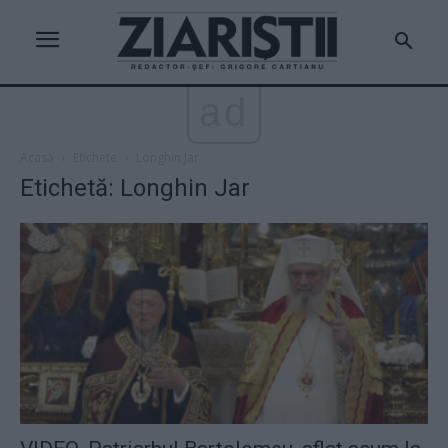
ad
Acasă
Etichete
Longhin Jar
Etichetă: Longhin Jar