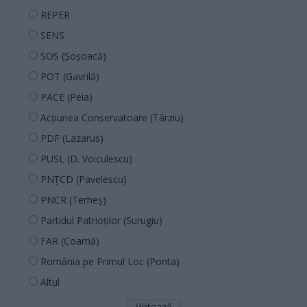
REPER
SENS
SOS (Șoșoacă)
POT (Gavrilă)
PACE (Peia)
Acțiunea Conservatoare (Târziu)
PDF (Lazarus)
PUSL (D. Voiculescu)
PNȚCD (Pavelescu)
PNCR (Terheș)
Partidul Patrioților (Surugiu)
FAR (Coarnă)
România pe Primul Loc (Ponta)
Altul