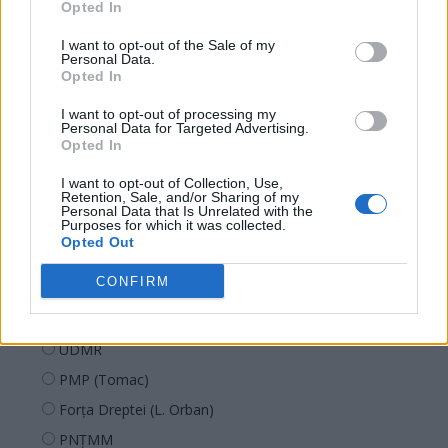
Opted In
I want to opt-out of the Sale of my
Personal Data.
Opted In
I want to opt-out of processing my
Sondaj
Personal Data for Targeted Advertising.
Opted In
Ce partid ați vota dacă alegerile parlamentare ar avea
loc duminica viitoare?
I want to opt-out of Collection, Use,
Retention, Sale, and/or Sharing of my
Personal Data that Is Unrelated with the
Purposes for which it was collected.
USR
Opted Out
PNL
CONFIRM
PSD
AUR
UDMR
PMP (Tomac)
Forța Dreptei (L. Orban)
PNȚMM