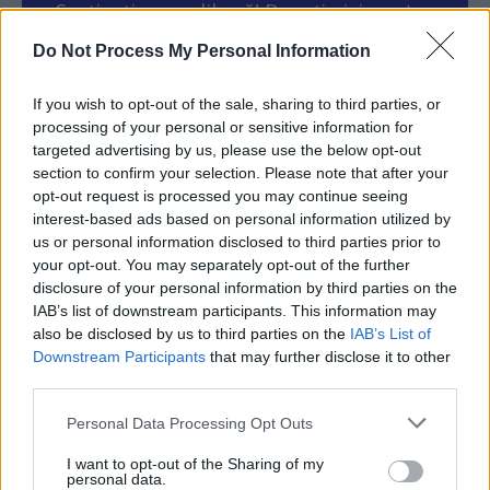
Susțineți presa liberă! Donați aici pentru
Ziaristii.com!
Do Not Process My Personal Information
If you wish to opt-out of the sale, sharing to third parties, or
processing of your personal or sensitive information for
targeted advertising by us, please use the below opt-out
24 de ore
section to confirm your selection. Please note that after your
opt-out request is processed you may continue seeing
14.18
Argentina a reușit! Metoda Milei: nu crești
interest-based ads based on personal information utilized by
taxele, ci scazi cheltuielile...
us or personal information disclosed to third parties prior to
your opt-out. You may separately opt-out of the further
20.26
Lupta politicii românești cu prezentul
disclosure of your personal information by third parties on the
IAB’s list of downstream participants. This information may
18.47
Cărbune și picioare-n gard
also be disclosed by us to third parties on the
IAB’s List of
Downstream Participants
that may further disclose it to other
18.09
Coaliția antieuropeană PSD–AUR se bucură:
third parties.
fluviul Dunărea se trece cu piciorul!
Personal Data Processing Opt Outs
17.32
Vă veți blestema zilele, pesedeilor!
I want to opt-out of the Sharing of my
personal data.