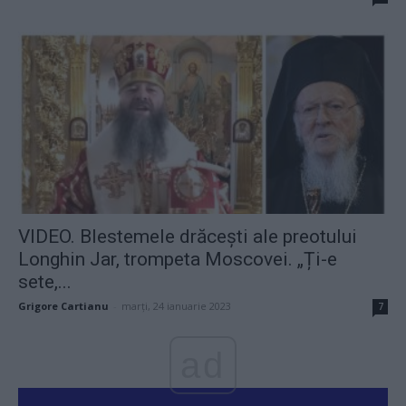
VIDEO. Blestemele drăcești ale preotului
Longhin Jar, trompeta Moscovei. „Ți-e
sete,...
Grigore Cartianu
-
marți, 24 ianuarie 2023
7
ad