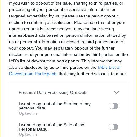
Acțiunea Conservatoare (Târziu)
If you wish to opt-out of the sale, sharing to third parties, or
PDF (Lazarus)
processing of your personal or sensitive information for
targeted advertising by us, please use the below opt-out
PUSL (D. Voiculescu)
section to confirm your selection. Please note that after your
PNȚCD (Pavelescu)
opt-out request is processed you may continue seeing
interest-based ads based on personal information utilized by
PNCR (Terheș)
us or personal information disclosed to third parties prior to
Partidul Patrioților (Surugiu)
your opt-out. You may separately opt-out of the further
disclosure of your personal information by third parties on the
FAR (Coarnă)
IAB’s list of downstream participants. This information may
România pe Primul Loc (Ponta)
also be disclosed by us to third parties on the
IAB’s List of
Altul
Downstream Participants
that may further disclose it to other
third parties.
Personal Data Processing Opt Outs
Arată rezultatele
I want to opt-out of the Sharing of my
personal data.
Arhiva sondajelor
Opted In
I want to opt-out of the Sale of my
Personal Data.
Opted In