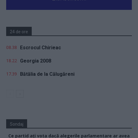
24 de ore
08.38
Escrocul Chirieac
18.22
Georgia 2008
17.39
Bătălia de la Călugăreni
Sondaj
Ce partid ați vota dacă alegerile parlamentare ar avea