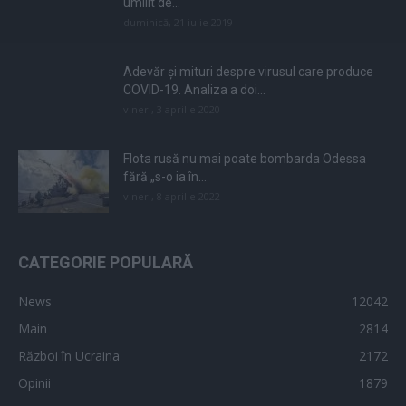
umilit de...
duminică, 21 iulie 2019
Adevăr și mituri despre virusul care produce
COVID-19. Analiza a doi...
vineri, 3 aprilie 2020
Flota rusă nu mai poate bombarda Odessa
fără „s-o ia în...
vineri, 8 aprilie 2022
CATEGORIE POPULARĂ
News
12042
Main
2814
Război în Ucraina
2172
Opinii
1879