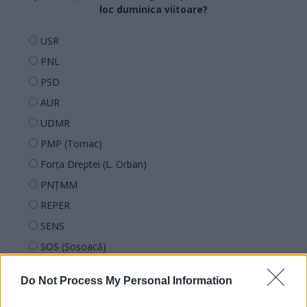
loc duminica viitoare?
USR
PNL
PSD
AUR
UDMR
PMP (Tomac)
Forța Dreptei (L. Orban)
PNȚMM
REPER
SENS
SOS (Șoșoacă)
POT (Gavrilă)
Do Not Process My Personal Information
PACE (Peia)