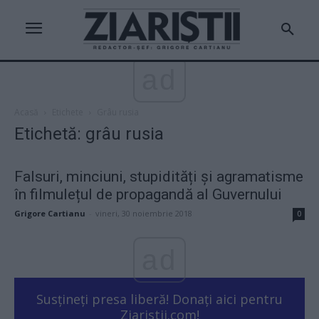
ad
Acasă
Etichete
Grâu rusia
Etichetă: grâu rusia
Falsuri, minciuni, stupidități și agramatisme
în filmulețul de propagandă al Guvernului
Grigore Cartianu
-
vineri, 30 noiembrie 2018
0
ad
Susțineți presa liberă! Donați aici pentru
Ziaristii.com!