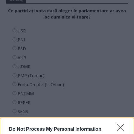
Ce partid ați vota dacă alegerile parlamentare ar avea
loc duminica viitoare?
USR
PNL
PSD
AUR
UDMR
PMP (Tomac)
Forța Dreptei (L. Orban)
PNȚMM
REPER
SENS
SOS (Șoșoacă)
Do Not Process My Personal Information
POT (Gavrilă)