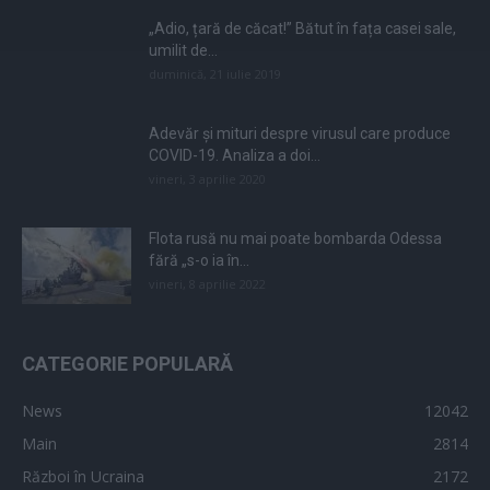
„Adio, țară de căcat!” Bătut în fața casei sale,
umilit de...
duminică, 21 iulie 2019
Adevăr și mituri despre virusul care produce
COVID-19. Analiza a doi...
vineri, 3 aprilie 2020
Flota rusă nu mai poate bombarda Odessa
fără „s-o ia în...
vineri, 8 aprilie 2022
CATEGORIE POPULARĂ
News
12042
Main
2814
Război în Ucraina
2172