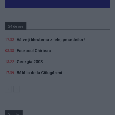
24 de ore
17.32
Vă veți blestema zilele, pesedeilor!
08.38
Escrocul Chirieac
18.22
Georgia 2008
17.39
Bătălia de la Călugăreni
Sondaj