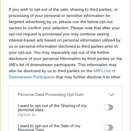
PACE (Peia)
If you wish to opt-out of the sale, sharing to third parties, or
Acțiunea Conservatoare (Târziu)
processing of your personal or sensitive information for
PDF (Lazarus)
targeted advertising by us, please use the below opt-out
section to confirm your selection. Please note that after your
PUSL (D. Voiculescu)
opt-out request is processed you may continue seeing
PNȚCD (Pavelescu)
interest-based ads based on personal information utilized by
us or personal information disclosed to third parties prior to
PNCR (Terheș)
your opt-out. You may separately opt-out of the further
Partidul Patrioților (Surugiu)
disclosure of your personal information by third parties on the
IAB’s list of downstream participants. This information may
FAR (Coarnă)
also be disclosed by us to third parties on the
IAB’s List of
România pe Primul Loc (Ponta)
Downstream Participants
that may further disclose it to other
Altul
third parties.
Personal Data Processing Opt Outs
I want to opt-out of the Sharing of my
Arată rezultatele
personal data.
Opted In
Arhiva sondajelor
I want to opt-out of the Sale of my
Personal Data.