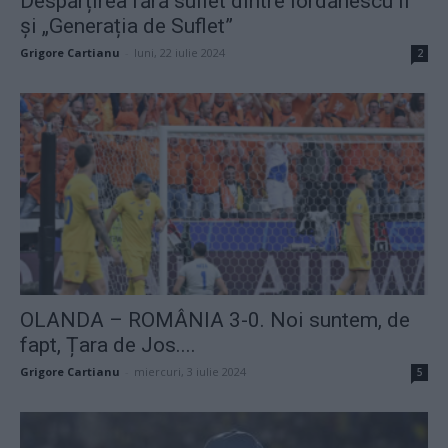
Despărțirea fără suflet dintre Iordănescu II
și „Generația de Suflet”
Grigore Cartianu
-
luni, 22 iulie 2024
2
OLANDA – ROMÂNIA 3-0. Noi suntem, de
fapt, Țara de Jos....
Grigore Cartianu
-
miercuri, 3 iulie 2024
5