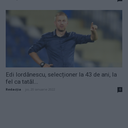
Edi Iordănescu, selecționer la 43 de ani, la
fel ca tatăl...
Redacţia
-
joi, 20 ianuarie 2022
0