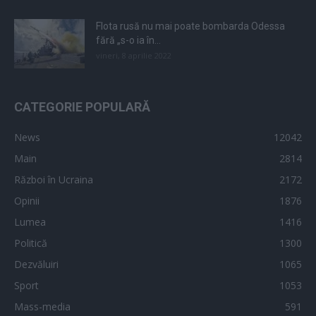
Flota rusă nu mai poate bombarda Odessa
fără „s-o ia în...
vineri, 8 aprilie 2022
CATEGORIE POPULARĂ
News
12042
Main
2814
Război în Ucraina
2172
Opinii
1876
Lumea
1416
Politică
1300
Dezvăluiri
1065
Sport
1053
Mass-media
591