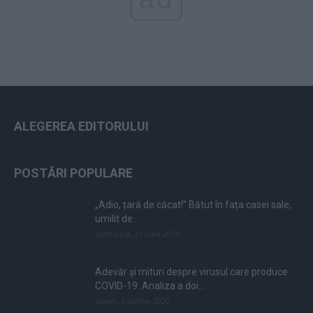
ALEGEREA EDITORULUI
POSTĂRI POPULARE
„Adio, țară de căcat!” Bătut în fața casei sale,
umilit de...
duminică, 21 iulie 2019
Adevăr și mituri despre virusul care produce
COVID-19. Analiza a doi...
vineri, 3 aprilie 2020