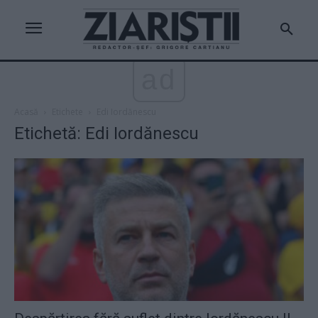
ad
Acasă
Etichete
Edi Iordănescu
Etichetă: Edi Iordănescu