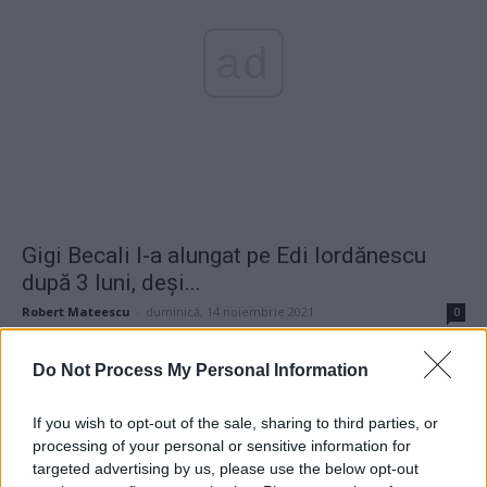
ad
Gigi Becali l-a alungat pe Edi Iordănescu
după 3 luni, deși...
Robert Mateescu
-
duminică, 14 noiembrie 2021
0
Do Not Process My Personal Information
Edi Iordănescu îi face portretul de satrap
patronului său, Gigi Becali....
If you wish to opt-out of the sale, sharing to third parties, or
Redacţia
-
duminică, 14 noiembrie 2021
0
processing of your personal or sensitive information for
targeted advertising by us, please use the below opt-out