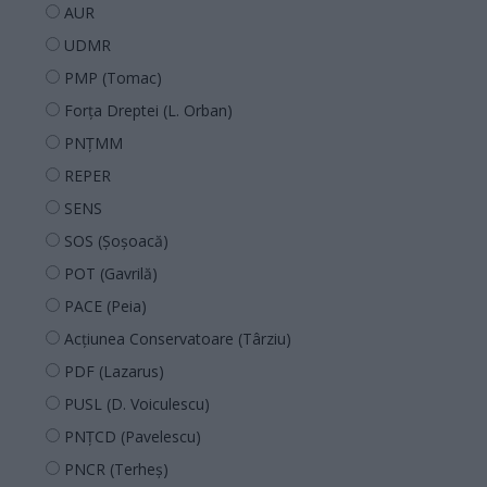
AUR
UDMR
PMP (Tomac)
Forța Dreptei (L. Orban)
PNȚMM
REPER
SENS
SOS (Șoșoacă)
POT (Gavrilă)
PACE (Peia)
Acțiunea Conservatoare (Târziu)
PDF (Lazarus)
PUSL (D. Voiculescu)
PNȚCD (Pavelescu)
PNCR (Terheș)