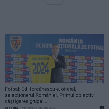
Fotbal: Edi Iordănescu e, oficial,
selecționerul României. Primul obiectiv:
câștigarea grupei...
Redacţia
-
miercuri, 26 ianuarie 2022
0