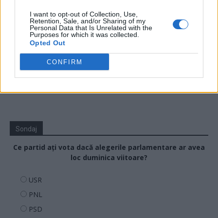
I want to opt-out of Collection, Use,
08.47
Sabotaj grav al PNRR, de către tabăra anti-
Retention, Sale, and/or Sharing of my
Personal Data that Is Unrelated with the
europeană PSD-AUR: pierdem 5...
Purposes for which it was collected.
Opted Out
06.44
De ce nu avem baterii
CONFIRM
Sondaj
Ce partid ați vota dacă alegerile parlamentare ar avea
loc duminica viitoare?
USR
PNL
PSD