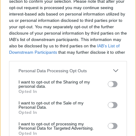
section to confirm your selection. Please note that after your
Gigi Becali îl jignește pe Edi Iordănescu,
opt-out request is processed you may continue seeing
pentru a-l face să...
interest-based ads based on personal information utilized by
us or personal information disclosed to third parties prior to
Robert Mateescu
-
joi, 11 noiembrie 2021
1
your opt-out. You may separately opt-out of the further
disclosure of your personal information by third parties on the
ad
IAB’s list of downstream participants. This information may
also be disclosed by us to third parties on the
IAB’s List of
Downstream Participants
that may further disclose it to other
Susțineți presa liberă! Donați aici pentru
third parties.
Ziaristii.com!
Personal Data Processing Opt Outs
I want to opt-out of the Sharing of my
personal data.
Opted In
24 de ore
I want to opt-out of the Sale of my
Personal Data.
Opted In
21.40
Comisia Europeană, după ororile comise de
PSD-AUR: ”Vom analiza cu atenție...
I want to opt-out of processing my
Personal Data for Targeted Advertising.
Opted In
19.50
Să vă amintesc cine e Voineag