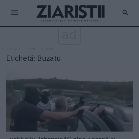
ad
Acasă
Etichete
Buzatu
Etichetă: Buzatu