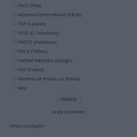
PACE (Peia)
Acțiunea Conservatoare (Târziu)
PDF (Lazarus)
PUSL (D. Voiculescu)
PNȚCD (Pavelescu)
PNCR (Terheș)
Partidul Patrioților (Surugiu)
FAR (Coarnă)
România pe Primul Loc (Ponta)
Altul
Arată rezultatele
Arhiva sondajelor