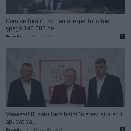
Cum se fură în România: expertul a luat
șpagă 140.000 de...
Redacţia
-
joi, 4 ianuarie 2024
5
Vaaaaai! Buzatu face balet în arest și s-ar fi
apucat să...
Redacţia
-
luni, 16 octombrie 2023
3