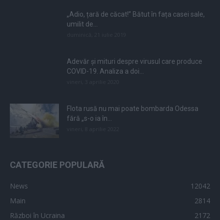
„Adio, țară de căcat!” Bătut în fața casei sale,
umilit de...
duminică, 21 iulie 2019
Adevăr și mituri despre virusul care produce
COVID-19. Analiza a doi...
vineri, 3 aprilie 2020
Flota rusă nu mai poate bombarda Odessa
fără „s-o ia în...
vineri, 8 aprilie 2022
CATEGORIE POPULARĂ
News
12042
Main
2814
Război în Ucraina
2172