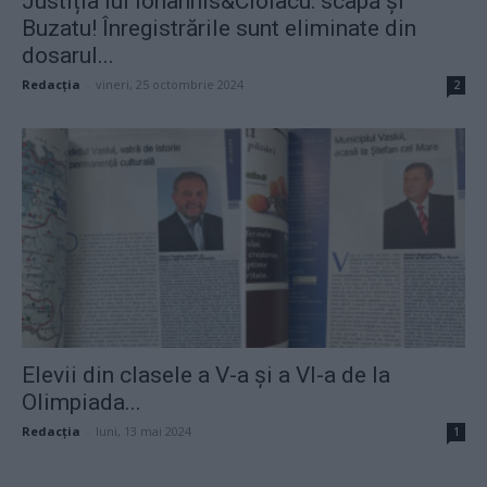
Justiția lui Iohannis&Ciolacu: scapă și
Buzatu! Înregistrările sunt eliminate din
dosarul...
Redacţia
-
vineri, 25 octombrie 2024
2
Elevii din clasele a V-a și a VI-a de la
Olimpiada...
Redacţia
-
luni, 13 mai 2024
1