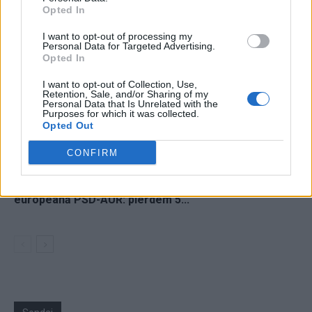
Opted In
I want to opt-out of processing my
Personal Data for Targeted Advertising.
Opted In
24 de ore
I want to opt-out of Collection, Use,
Retention, Sale, and/or Sharing of my
Personal Data that Is Unrelated with the
21.40
Comisia Europeană, după ororile comise de
Purposes for which it was collected.
PSD-AUR: ”Vom analiza cu atenție...
Opted Out
19.50
Să vă amintesc cine e Voineag
CONFIRM
08.47
Sabotaj grav al PNRR, de către tabăra anti-
europeană PSD-AUR: pierdem 5...