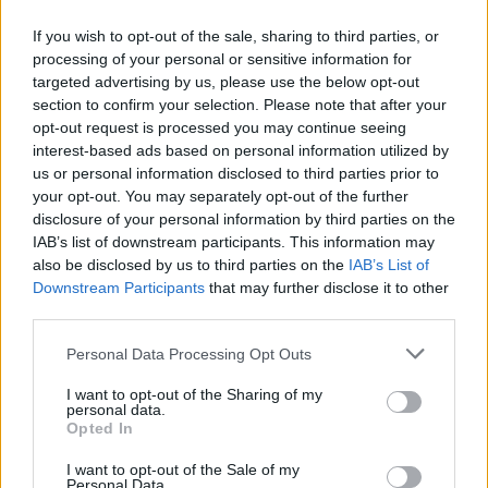
lumea pe stradă și...
If you wish to opt-out of the sale, sharing to third parties, or
Redacţia
-
vineri, 29 septembrie 2023
3
processing of your personal or sensitive information for
targeted advertising by us, please use the below opt-out
section to confirm your selection. Please note that after your
Încă o atrocitate: coaliția PSD-PNL l-a
opt-out request is processed you may continue seeing
reinstalat pe deputatul-șaorma șef la...
interest-based ads based on personal information utilized by
Redacţia
-
miercuri, 1 decembrie 2021
0
us or personal information disclosed to third parties prior to
your opt-out. You may separately opt-out of the further
disclosure of your personal information by third parties on the
Deputații-șaormari Solomon și Stativă au
IAB’s list of downstream participants. This information may
also be disclosed by us to third parties on the
IAB’s List of
pierdut procesele în care contestau
Downstream Participants
that may further disclose it to other
amenzile...
third parties.
Redacţia
-
marți, 20 aprilie 2021
5
Personal Data Processing Opt Outs
ad
I want to opt-out of the Sharing of my
personal data.
Opted In
Susțineți presa liberă! Donați aici pentru
I want to opt-out of the Sale of my
Ziaristii.com!
Personal Data.