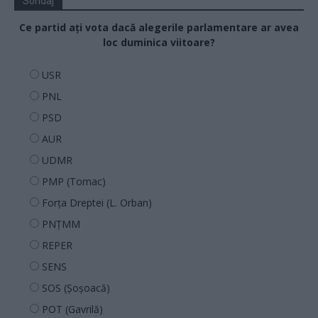
Sondaj
Ce partid ați vota dacă alegerile parlamentare ar avea
loc duminica viitoare?
USR
PNL
PSD
AUR
UDMR
PMP (Tomac)
Forța Dreptei (L. Orban)
PNȚMM
REPER
SENS
SOS (Șoșoacă)
POT (Gavrilă)