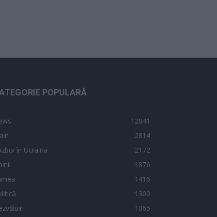
ATEGORIE POPULARĂ
ews
12041
ain
2814
zboi în Ucraina
2172
inii
1876
umea
1416
litică
1300
zvăluiri
1065