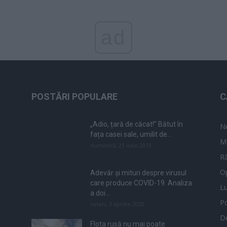
ad
POSTĂRI POPULARE
C
„Adio, țară de căcat!” Bătut în
N
fața casei sale, umilit de...
M
duminică, 21 iulie 2019
Ră
Op
Adevăr și mituri despre virusul
care produce COVID-19. Analiza
L
a doi...
Po
vineri, 3 aprilie 2020
De
Flota rusă nu mai poate