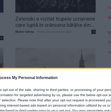
19
08
Zelenski a vizitat trupele ucrainene
care luptă în crâncena bătălie din...
Matei Udrea
-
marți, 20 decembrie 2022
0
06
0
20
19
ocess My Personal Information
to opt-out of the sale, sharing to third parties, or processing of your per
Principalul buncăr al lui Putin se
formation for targeted advertising by us, please use the below opt-out s
.
află la 200-300 de metri...
r selection. Please note that after your opt-out request is processed y
eing interest-based ads based on personal information utilized by us or
Cristian Hubali
-
sâmbătă, 26 noiembrie 2022
0
1
disclosed to third parties prior to your opt-out. You may separately opt-