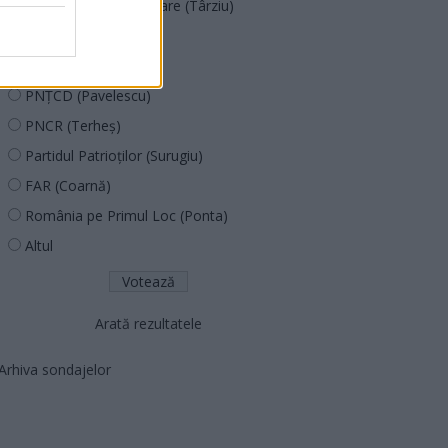
Acțiunea Conservatoare (Târziu)
PDF (Lazarus)
PUSL (D. Voiculescu)
PNȚCD (Pavelescu)
PNCR (Terheș)
Partidul Patrioților (Surugiu)
FAR (Coarnă)
România pe Primul Loc (Ponta)
Altul
Arată rezultatele
Arhiva sondajelor