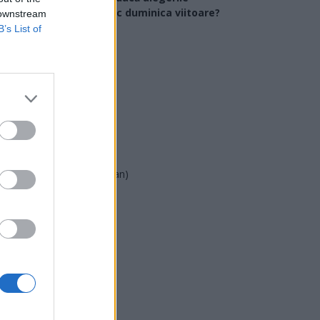
arlamentare ar avea loc duminica viitoare?
 downstream
B’s List of
USR
PNL
PSD
AUR
UDMR
PMP (Tomac)
Forța Dreptei (L. Orban)
PNȚMM
REPER
SENS
SOS (Șoșoacă)
POT (Gavrilă)
PACE (Peia)