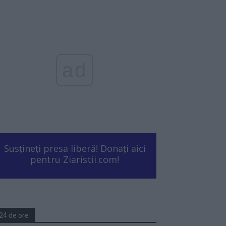
ad
Susțineți presa liberă! Donați aici
pentru Ziaristii.com!
24 de ore