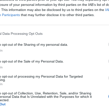
p
losure of your personal information by third parties on the IAB’s list of
. This information may also be disclosed by us to third parties on the
IA
Participants
that may further disclose it to other third parties.
l Data Processing Opt Outs
o opt-out of the Sharing of my personal data.
Planul lui Putin: înainte de a lansa
In
lovitura nucleară, sceleratul se...
o opt-out of the Sale of my Personal Data.
Cristian Hubali
-
duminică, 2 octombrie 2022
0
In
0
to opt-out of processing my Personal Data for Targeted
ing.
In
u
Planul oligarhilor ruși: vor să-l
..
captureze pe Putin și să-l predea...
o opt-out of Collection, Use, Retention, Sale, and/or Sharing
ersonal Data that Is Unrelated with the Purposes for which it
Cristian Hubali
-
sâmbătă, 19 martie 2022
0
1
lected.
Out