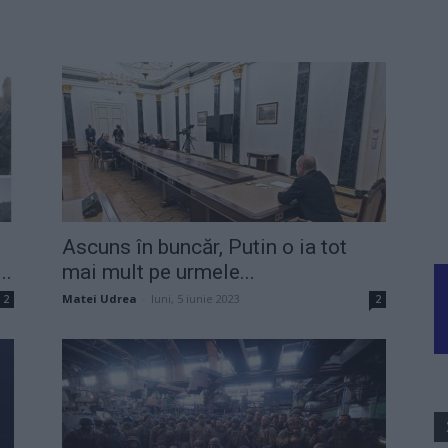
Ascuns în buncăr, Putin o ia tot
..
mai mult pe urmele...
Matei Udrea
-
luni, 5 iunie 2023
2
2