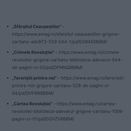
„Sfârșitul Ceaușeștilor”
–
https://www.emag.ro/sfarsitul-ceausestilor-grigore-
cartianu-adv973-539-244-1/pd/EG9450BBM/
„Crimele Revoluției”
– https://www.emag.ro/crimele-
revolutiei-grigore-cartianu-biblioteca-adevarul-544-
de-pagini-cr-03/pd/DFNNQ8BBM/
„Teroriștii printre noi”
– https://www.emag.ro/teroristii-
printre-noi-grigore-cartianu-528-de-pagini-cr-
04/pd/DVP6R8BBM/
„Cartea Revoluției”
– https://www.emag.ro/cartea-
revolutiei-biblioteca-adevarul-grigore-cartianu-1008-
pagini-cr-01/pd/DGVZV6BBM/