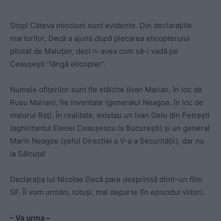
Stop! Câteva minciuni sunt evidente. Din declaraţiile
martorilor, Decă a ajuns
după
plecarea elicopterului
pilotat de Maluţan, deci n-avea cum să-i vadă pe
Ceauşeşti “lângă elicopter”.
Numele ofiţerilor sunt fie stâlcite (Ivan Marian, în loc de
Rusu Marian), fie inventate (generalul Neagoe, în loc de
maiorul Raţ). În realitate, existau un Ivan Gelu din Petreşti
(aghiotantul Elenei Ceauşescu la Bucureşti) şi un general
Marin Neagoe (şeful Direcţiei a V-a a Securităţii), dar nu
la Sălcuţa!
Declaraţia lui Nicolae Decă pare desprinsă dintr-un film
SF. Îl vom urmări, totuşi, mai departe (în episodul viitor).
– Va urma –