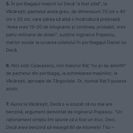
5.
În portbagajul maşinii lui Decă “a fost uitat”, la
Văcăreşti, pachetul acela greu, de dimensiuni 70 cm x 40
cm x 30 cm, care părea să aibă o încărcătură preţioasă.
“Avea vreo 15–20 de kilograme şi conţinea, probabil, vreo
patru milioane de dolari”,
susţine inginerul Popescu,
martor ocular la urcarea coletului în portbagajul Daciei lui
Decă.
6.
Nici soţii Ceauşescu, nici maiorul Raţ “nu şi-au amintit”
de pachetul din portbagaj, la schimbarea maşinilor, la
Văcărești, aproape de Târgoviște. Or, tocmai Raţ îl pusese
acolo.
7.
Ajuns la Văcăreşti, Decă s-a scuzat că nu mai are
benzină, argument demontat de inginerul Popescu.
“Un
raţionament simplu îmi spune că a fost un truc. Deci,
Decă avea benzină să meargă 60 de kilometri Titu –