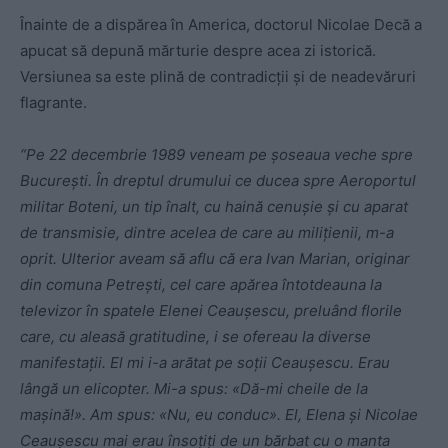
Înainte de a dispărea în America, doctorul Nicolae Decă a
apucat să depună mărturie despre acea zi istorică.
Versiunea sa este plină de contradicţii şi de neadevăruri
flagrante.
“Pe 22 decembrie 1989 veneam pe şoseaua veche spre
Bucureşti. În dreptul drumului ce ducea spre Aeroportul
militar Boteni, un tip înalt, cu haină cenuşie şi cu aparat
de transmisie, dintre acelea de care au miliţienii, m-a
oprit. Ulterior aveam să aflu că era Ivan Marian, originar
din comuna Petreşti, cel care apărea întotdeauna la
televizor în spatele Elenei Ceauşescu, preluând florile
care, cu aleasă gratitudine, i se ofereau la diverse
manifestaţii. El mi i-a arătat pe soţii Ceauşescu. Erau
lângă un elicopter. Mi-a spus: «Dă-mi cheile de la
maşină!». Am spus: «Nu, eu conduc». El, Elena şi Nicolae
Ceauşescu mai erau însoţiţi de un bărbat cu o manta