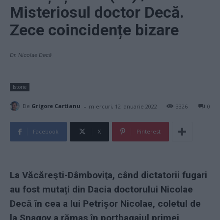
Misteriosul doctor Decă.
Zece coincidențe bizare
Dr. Nicolae Decă
Istorie
-
De
Grigore Cartianu
miercuri, 12 ianuarie 2022
3326
0
Facebook
X
Pinterest
La Văcăreşti-Dâmboviţa, când dictatorii fugari
au fost mutaţi din Dacia doctorului Nicolae
Decă în cea a lui Petrişor Nicolae, coletul de
la Snagov a rămas în portbagajul primei