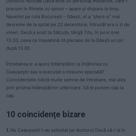
Doctorul Nicolae Decă este un personaj misterios, care –
precum în filmele cu spioni – apare şi dispare la timp.
Navetist pe ruta Bucureşti – Găeşti, el a “şters-o” mai
devreme de la spital pe 22 decembrie, întrucât era o zi de
vineri. Decă a sosit la Sălcuţa, lângă Titu, în jurul orei
13.30, ceea ce înseamnă că plecase de la Găeşti un pic
după 13.00.
Întrebarea e: a ajuns întâmplător la întâlnirea cu
Ceauşeştii sau a executat o misiune specială?
Coincidenţele ridică multe semne de întrebare, mai ales
prin prisma întâmplărilor ulterioare. Să le punem cap la
cap.
10 coincidenţe bizare
1.
Nu Ceauşeştii l-au solicitat pe doctorul Decă să-i ia în