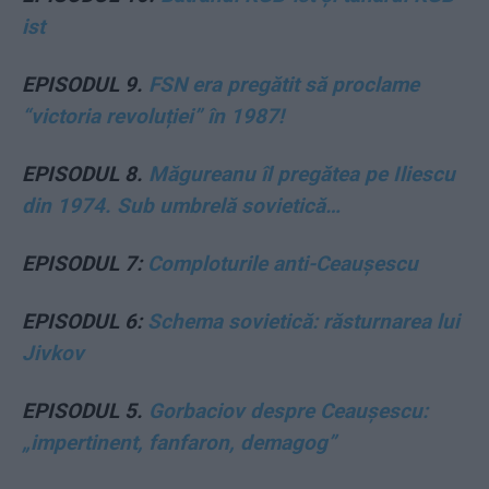
ist
EPISODUL 9.
FSN era pregătit să proclame
“victoria revoluției” în 1987!
EPISODUL 8.
Măgureanu îl pregătea pe Iliescu
din 1974. Sub umbrelă sovietică…
EPISODUL 7:
Comploturile anti-Ceaușescu
EPISODUL 6:
Schema sovietică: răsturnarea lui
Jivkov
EPISODUL 5.
Gorbaciov despre Ceaușescu:
„impertinent, fanfaron, demagog”