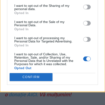
I want to opt-out of the Sharing of my
personal data.
Opted In
Pentru toate cele 10 cărți ale lui Grigore
Cartianu și DVD-ul „Moartea Ceaușeștilor. Trei
I want to opt-out of the Sale of my
Personal Data.
zile până la Crăciun”, scrieți-ne pe e-mail la
Opted In
adresa:
redactia@ziaristii.com
și le veți primi
I want to opt-out of processing my
Personal Data for Targeted Advertising.
prin poștă sau curier.
Opted In
I want to opt-out of Collection, Use,
Retention, Sale, and/or Sharing of my
Personal Data that Is Unrelated with the
Purposes for which it was collected.
Opted Out
CONFIRM
Puteți susține ZIARISTII.COM făcând
o
donație AICI.
Vă mulțumim!