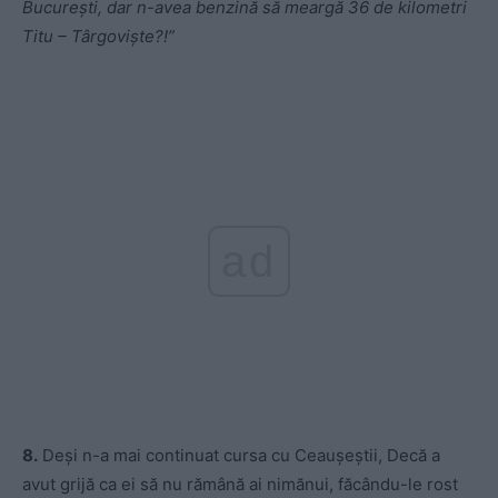
Bucureşti, dar n-avea benzină să meargă 36 de kilometri
Titu – Târgovişte?!”
ad
8.
Deşi n-a mai continuat cursa cu Ceauşeştii, Decă a
avut grijă ca ei să nu rămână ai nimănui, făcându-le rost