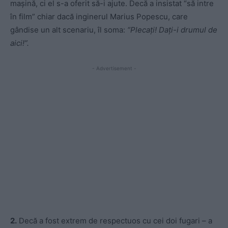
maşină, ci el s-a oferit să-i ajute. Decă a insistat “să intre
în film” chiar dacă inginerul Marius Popescu, care
gândise un alt scenariu, îl soma:
“Plecaţi! Daţi-i drumul de
aici!”.
- Advertisement -
2.
Decă a fost extrem de respectuos cu cei doi fugari – a