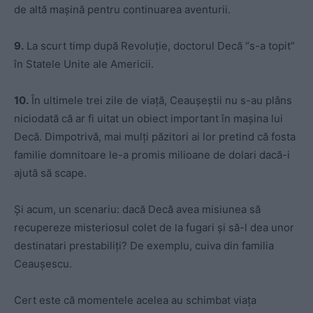
de altă maşină pentru continuarea aventurii.
9.
La scurt timp după Revoluţie, doctorul Decă “s-a topit”
în Statele Unite ale Americii.
10.
În ultimele trei zile de viaţă, Ceauşeştii nu s-au plâns
niciodată că ar fi uitat un obiect important în maşina lui
Decă. Dimpotrivă, mai mulţi păzitori ai lor pretind că fosta
familie domnitoare le-a promis milioane de dolari dacă-i
ajută să scape.
Şi acum, un scenariu: dacă Decă avea misiunea să
recupereze misteriosul colet de la fugari şi să-l dea unor
destinatari prestabiliţi? De exemplu, cuiva din familia
Ceauşescu.
Cert este că momentele acelea au schimbat viaţa