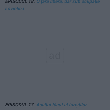
EPISODUL 18.
O țară liberă, dar sub ocupație
sovietică
ad
EPISODUL 17.
Asaltul tăcut al turiștilor