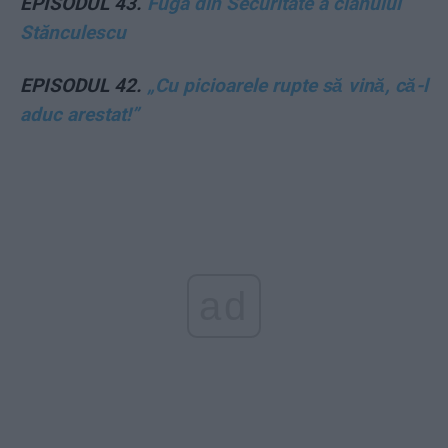
EPISODUL 43.
Fuga din Securitate a clanului
Stănculescu
EPISODUL 42.
„Cu picioarele rupte să vină, că-l
aduc arestat!”
ad