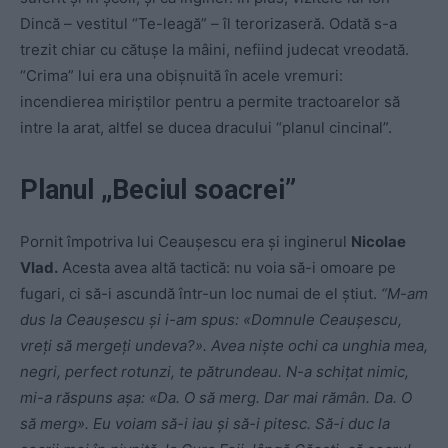
Dincă – vestitul “Te-leagă” – îl terorizaseră. Odată s-a
trezit chiar cu cătuşe la mâini, nefiind judecat vreodată.
“Crima” lui era una obişnuită în acele vremuri:
incendierea miriştilor pentru a permite tractoarelor să
intre la arat, altfel se ducea dracului “planul cincinal”.
Planul
„Beciul soacrei”
Pornit împotriva lui Ceauşescu era şi inginerul
Nicolae
Vlad.
Acesta avea altă tactică: nu voia să-i omoare pe
fugari, ci să-i ascundă într-un loc numai de el ştiut.
“M-am
dus la Ceauşescu şi i-am spus: «Domnule Ceauşescu,
vreţi să mergeţi undeva?». Avea nişte ochi ca unghia mea,
negri, perfect rotunzi, te pătrundeau. N-a schiţat nimic,
mi-a răspuns aşa: «Da. O să merg. Dar mai rămân. Da. O
să merg». Eu voiam să-i iau şi să-i pitesc. Să-i duc la