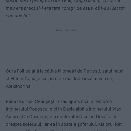
socrii mei în pivniţă, la Gura Foii, lângă Găeşti, că socrul
meu era preot şi-i era tare «drag» de ăştia, că i-au luat tot
comuniştii.”
- Advertisement -
Gura Foii se află la câţiva kilometri de Petreşti, satul natal
al Elenei Ceauşescu, în care mai trăia încă mama sa,
Alexandrina.
Până la urmă, Ceauşeştii n-au ajuns nici în remorca
inginerului Popescu, nici în Dacia albă a inginerului Vlad.
Au urcat în Dacia roşie a doctorului Nicolae Decă: el în
dreapta şoferului, iar ea în spatele şoferului. Maiorul Raţ