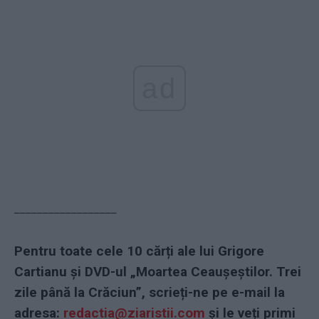
ad
––––––––––––––––––
Pentru toate cele 10 cărți ale lui Grigore
Cartianu și DVD-ul „Moartea Ceaușeștilor. Trei
zile până la Crăciun”, scrieți-ne pe e-mail la
adresa:
redactia@ziaristii.com
și le veți primi