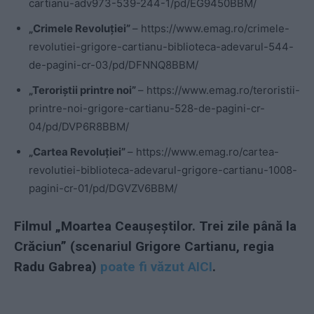
cartianu-adv973-539-244-1/pd/EG9450BBM/
„Crimele Revoluției”
– https://www.emag.ro/crimele-
revolutiei-grigore-cartianu-biblioteca-adevarul-544-
de-pagini-cr-03/pd/DFNNQ8BBM/
„Teroriștii printre noi”
– https://www.emag.ro/teroristii-
printre-noi-grigore-cartianu-528-de-pagini-cr-
04/pd/DVP6R8BBM/
„Cartea Revoluției”
– https://www.emag.ro/cartea-
revolutiei-biblioteca-adevarul-grigore-cartianu-1008-
pagini-cr-01/pd/DGVZV6BBM/
Filmul „Moartea Ceaușeștilor. Trei zile până la
Crăciun” (scenariul Grigore Cartianu, regia
Radu Gabrea)
poate fi văzut AICI
.