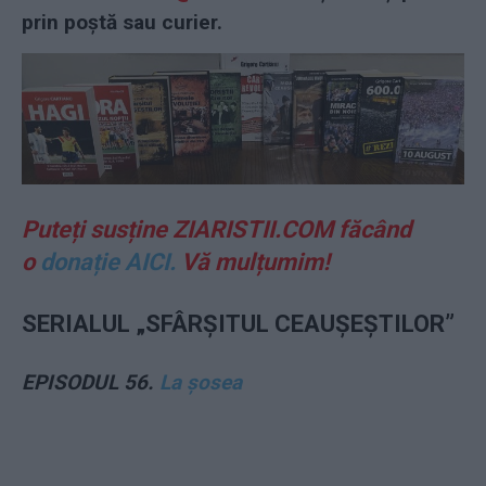
prin poștă sau curier.
Puteți susține ZIARISTII.COM făcând
o
donație AICI.
Vă mulțumim!
SERIALUL „SFÂRȘITUL CEAUȘEȘTILOR”
EPISODUL 56.
La șosea