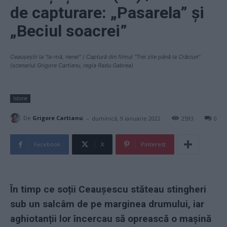
de capturare: „Pasarela” și
„Beciul soacrei”
Ceaușeștii la "Ia-mă, nene!" / Captură din filmul "Trei zile până la Crăciun"
(scenariul Grigore Cartianu, regia Radu Gabrea)
Istorie
-
De
Grigore Cartianu
duminică, 9 ianuarie 2022
2593
0
Facebook
X
Pinterest
În timp ce soții Ceaușescu stăteau stingheri
sub un salcâm de pe marginea drumului, iar
aghiotanții lor încercau să oprească o mașină