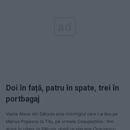
ad
Doi în față, patru în spate, trei în
portbagaj
Vasile Alexe din Sălcuţa este tinichigiul care l-a dus pe
Marius Popescu la Titu, pe urmele Ceauşeştilor.
“Am
ajuns în câmp, la Sălcuţa, după ce plecase Ceauşescu.