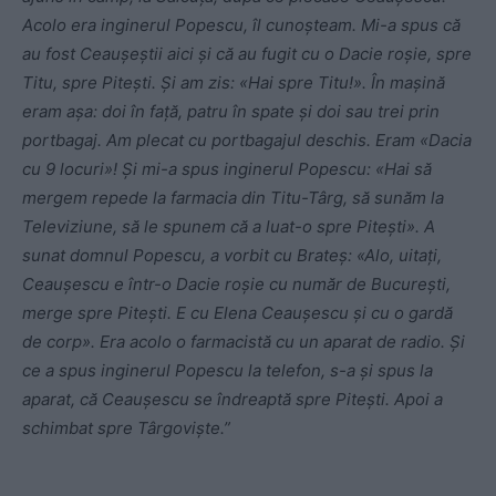
Acolo era inginerul Popescu, îl cunoşteam. Mi-a spus că
au fost Ceauşeştii aici şi că au fugit cu o Dacie roşie, spre
Titu, spre Piteşti. Şi am zis: «Hai spre Titu!». În maşină
eram aşa: doi în faţă, patru în spate şi doi sau trei prin
portbagaj. Am plecat cu portbagajul deschis. Eram «Dacia
cu 9 locuri»! Şi mi-a spus inginerul Popescu: «Hai să
mergem repede la farmacia din Titu-Târg, să sunăm la
Televiziune, să le spunem că a luat-o spre Piteşti». A
sunat domnul Popescu, a vorbit cu Brateş: «Alo, uitaţi,
Ceauşescu e într-o Dacie roşie cu număr de Bucureşti,
merge spre Piteşti. E cu Elena Ceauşescu şi cu o gardă
de corp». Era acolo o farmacistă cu un aparat de radio. Şi
ce a spus inginerul Popescu la telefon, s-a şi spus la
aparat, că Ceauşescu se îndreaptă spre Piteşti. Apoi a
schimbat spre Târgovişte.”