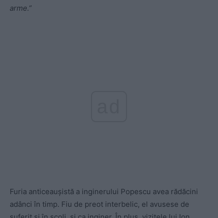
arme.”
ad
Furia anticeauşistă a inginerului Popescu avea rădăcini
adânci în timp. Fiu de preot interbelic, el avusese de
suferit şi în şcoli, şi ca inginer. În plus, vizitele lui Ion