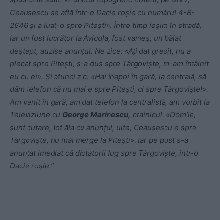
Ceauşescu se află într-o Dacie roşie cu numărul 4-B-
2646 şi a luat-o spre Piteşti». Între timp ieşim în stradă,
iar un fost lucrător la Avicola, fost vameş, un băiat
deştept, auzise anunţul. Ne zice: «Aţi dat greşit, nu a
plecat spre Piteşti, s-a dus spre Târgovişte, m-am întâlnit
eu cu ei». Şi atunci zic: «Hai înapoi în gară, la centrală, să
dăm telefon că nu mai e spre Piteşti, ci spre Târgovişte!».
Am venit în gară, am dat telefon la centralistă, am vorbit la
Televiziune cu
George Marinescu,
crainicul. «Dom’le,
sunt cutare, tot ăla cu anunţul, uite, Ceauşescu e spre
Târgovişte, nu mai merge la Piteşti». Iar pe post s-a
anunţat imediat că dictatorii fug spre Târgovişte, într-o
Dacie roşie.”