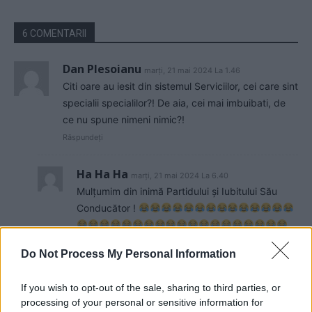
6 COMENTARII
Dan Plesoianu
marți, 21 mai 2024 La 1.46
Citi oare au iesit din sistemul Serviciilor, cei care sint
specialii specialilor?! De aia, cei mai imbuibati, de
ce nu spune nimeni nimic?!
Răspundeți
Ha Ha Ha
marți, 21 mai 2024 La 6.40
Mulțumim din inimă Partidului și Iubitului Său
Conducător !
Do Not Process My Personal Information
Răspundeți
If you wish to opt-out of the sale, sharing to third parties, or
processing of your personal or sensitive information for