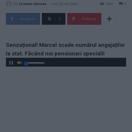
-
De
Cristian Ghinea
luni, 20 mai 2024
1384
6
Facebook
X
Pinterest
Senzațional! Marcel scade numărul angajaților
la stat. Făcând noi pensionari speciali!