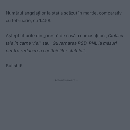
Numărul angajaților la stat a scăzut în martie, comparativ
cu februarie, cu 1.458.
Aștept titlurile din „presa” de casă a comasaților:
„
Ciolacu
taie în carne vie!”
sau
„Guvernarea PSD-PNL ia măsuri
pentru reducerea cheltuielilor statului”.
Bullshit!
- Advertisement -