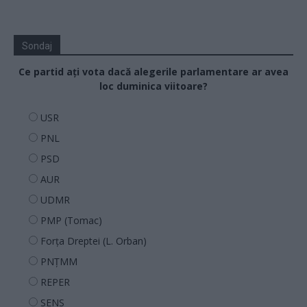
Sondaj
Ce partid ați vota dacă alegerile parlamentare ar avea
loc duminica viitoare?
USR
PNL
PSD
AUR
UDMR
PMP (Tomac)
Forța Dreptei (L. Orban)
PNȚMM
REPER
SENS