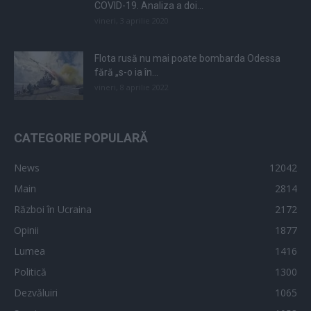
COVID-19. Analiza a doi...
vineri, 3 aprilie 2020
Flota rusă nu mai poate bombarda Odessa
fără „s-o ia în...
vineri, 8 aprilie 2022
CATEGORIE POPULARĂ
News
12042
Main
2814
Război în Ucraina
2172
Opinii
1877
Lumea
1416
Politică
1300
Dezvăluiri
1065