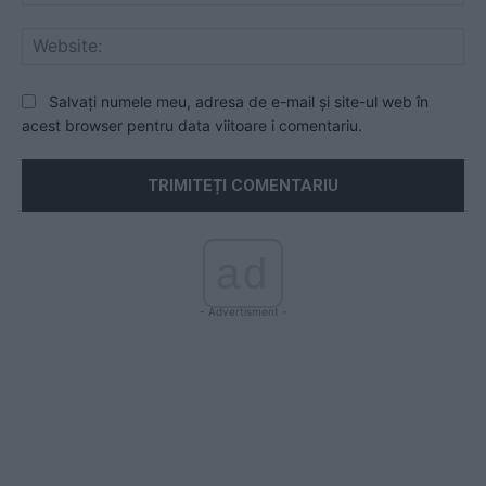
Web
Salvați numele meu, adresa de e-mail și site-ul web în
acest browser pentru data viitoare i comentariu.
ad
- Advertisment -