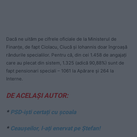
Dacă ne uităm pe cifrele oficiale de la Ministerul de
Finanțe, de fapt Ciolacu, Ciucă și Iohannis doar îngroașă
rândurile specialilor. Pentru că, din cei 1.458 de angajați
care au plecat din sistem, 1.325 (adică 90,88%) sunt de
fapt pensionari speciali – 1061 la Apărare și 264 la
Interne.
DE ACELAȘI AUTOR:
*
PSD-işti certați cu şcoala
*
Ceaușeilor, l-ați enervat pe Ștefan!