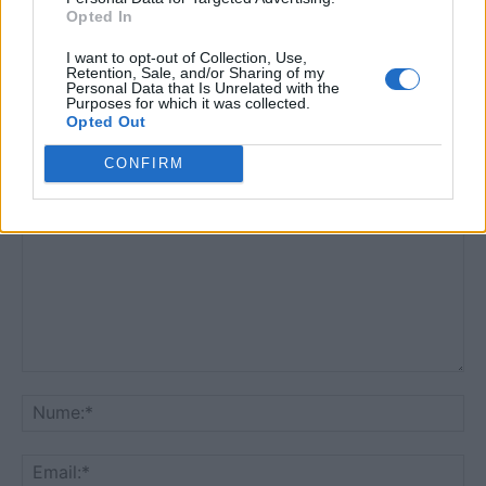
această zonă. Dacă e să o faceți puneți pe listă și
Opted In
ziariștii și artiștii cărora le suportăm mai mult de
I want to opt-out of Collection, Use,
40% din pensii.
Retention, Sale, and/or Sharing of my
Personal Data that Is Unrelated with the
Răspundeți
Purposes for which it was collected.
Opted Out
LĂSAȚI UN MESAJ
CONFIRM
Comentariu:
Nu
Ema