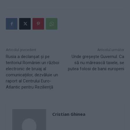
Articolul precedent
Articolul următor
Rusia a declanșat și pe
Unde greșește Guvernul. Ca
teritoriul României un război
să nu mărească taxele, se
electronic de bruiaj al
putea folosi de banii europeni
comunicațiilor, dezvăluie un
raport al Centrului Euro-
Atlantic pentru Reziliență
Cristian Ghinea