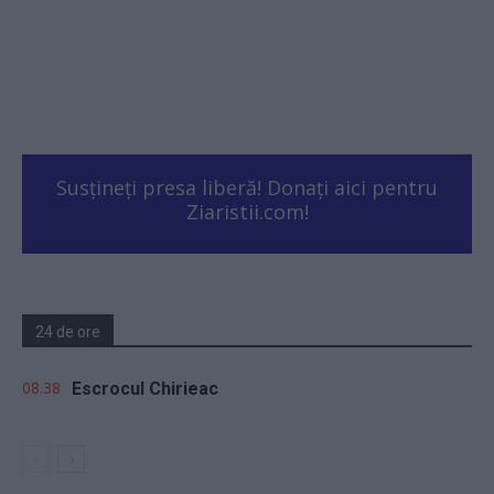
Susțineți presa liberă! Donați aici pentru
Ziaristii.com!
24 de ore
08.38
Escrocul Chirieac