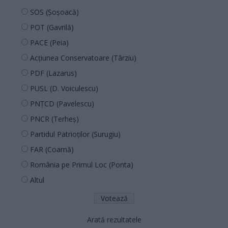
SOS (Șoșoacă)
POT (Gavrilă)
PACE (Peia)
Acțiunea Conservatoare (Târziu)
PDF (Lazarus)
PUSL (D. Voiculescu)
PNȚCD (Pavelescu)
PNCR (Terheș)
Partidul Patrioților (Surugiu)
FAR (Coarnă)
România pe Primul Loc (Ponta)
Altul
Arată rezultatele