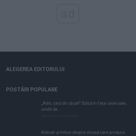
ad
ALEGEREA EDITORULUI
POSTĂRI POPULARE
„Adio, țară de căcat!” Bătut în fața casei sale,
umilit de...
duminică, 21 iulie 2019
Adevăr și mituri despre virusul care produce