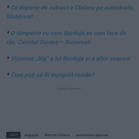
*
Ce departe de subiect e Ciolacu pe autostrada
Moldovei!
*
O tâmpenie cu care Burduja se cam face de
râs: Canalul Dunăre – București
*
Viziunea „big” a lui Burduja și a altor ceaușei
*
Cum poți să fii trumpist român?
- Advertisement -
TAGS
angajați
Marcel Ciolacu
pensionari speciali