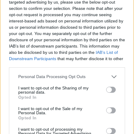
Lucian Nicolescu
targeted advertising by us, please use the below opt-out
marți, 21 mai 2024 La 15.40
section to confirm your selection. Please note that after your
Mai este ceva de sperat în țara asta?
opt-out request is processed you may continue seeing
Răspundeți
interest-based ads based on personal information utilized by
us or personal information disclosed to third parties prior to
Kise Leff
your opt-out. You may separately opt-out of the further
marți, 21 mai 2024 La 16.41
disclosure of your personal information by third parties on the
AU FOST PENSIONATI ? SI NU AU FOST
IAB’s list of downstream participants. This information may
REANGAJATI ? NU AU INGROSAT RANDURILE
also be disclosed by us to third parties on the
IAB’s List of
CUMULARZILOR ?
Downstream Participants
that may further disclose it to other
Răspundeți
third parties.
Personal Data Processing Opt Outs
valll
marți, 21 mai 2024 La 18.17
Buna intrebare!
I want to opt-out of the Sharing of my
personal data.
Răspundeți
Opted In
I want to opt-out of the Sale of my
Gigi Gavrila
Personal Data.
joi, 23 mai 2024 La 16.56
Opted In
Speciali cred că sunt doar magistrații și angajații
I want to opt-out of processing my
curții de conturi. Nu e în regulă să băgăm militarii în
Personal Data for Targeted Advertising.