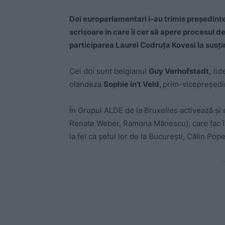
Doi europarlamentari i-au trimis preşedint
scrisoare în care îi cer să apere procesul 
participarea Laurei Codruţa Kovesi la susţi
Cei doi sunt belgianul
Guy Verhofstadt,
lid
olandeza
Sophie in’t Veld,
prim-vicepreședin
În Grupul ALDE de la Bruxelles activează și
Renate Weber, Ramona Mănescu), care fac însă
la fel ca șeful lor de la București, Călin Po
-