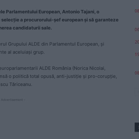
08
ele Parlamentului European, Antonio Tajani, o
de selecţie a procurorului-şef european şi să garanteze
nerea candidaturii sale.
06
20
erul Grupului ALDE din Parlamentul European, și
te al aceluiași grup.
19
 europarlamentarii ALDE România (Norica Nicolai,
08
 o politică total opusă, anti-justiție și pro-corupție,
pescu Tăriceanu.
 Advertisement -