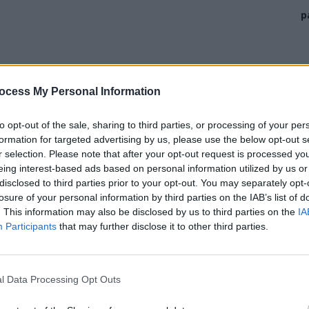
p
ocess My Personal Information
ei împotriva Laurei Kovesi, eu şi Sophie in’t Veld i-
to opt-out of the sale, sharing to third parties, or processing of your per
an pentru a-i cere să apere integritatea procesului de
formation for targeted advertising by us, please use the below opt-out s
şi să garanteze că Kovesi poate participa”, a scris
r selection. Please note that after your opt-out request is processed y
eing interest-based ads based on personal information utilized by us or
consternaţi” de atacurile asupra lui Kovesi şi de faptul
disclosed to third parties prior to your opt-out. You may separately opt-
losure of your personal information by third parties on the IAB’s list of
din Parlamentul European.
. This information may also be disclosed by us to third parties on the
IA
Participants
that may further disclose it to other third parties.
l Data Processing Opt Outs