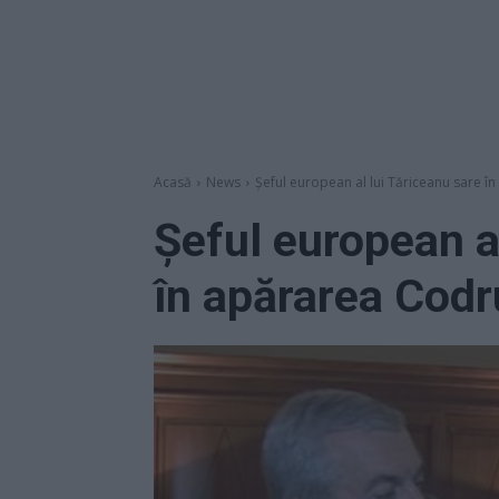
Acasă
News
Șeful european al lui Tăriceanu sare î
Șeful european a
în apărarea Codr