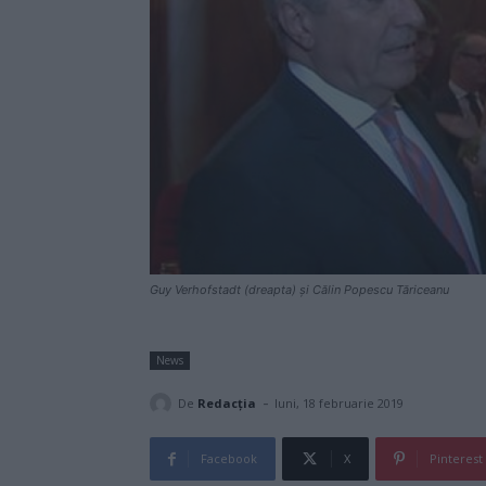
Guy Verhofstadt (dreapta) și Călin Popescu Tăriceanu
News
-
De
Redacţia
luni, 18 februarie 2019
Facebook
X
Pinterest