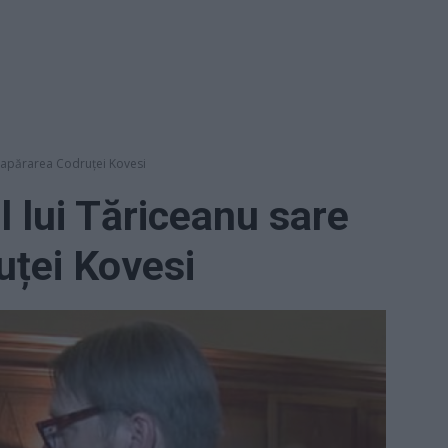
n apărarea Codruței Kovesi
l lui Tăriceanu sare
uței Kovesi