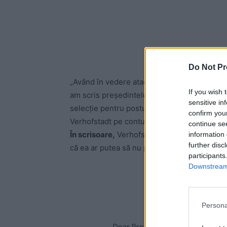
Do Not Pr
„Având în vedere atacurile Guvernului Români
If you wish 
am scris preşedintelui Parlamentului Europe
sensitive in
selecţie pentru postul de procuror european 
confirm you
Verhofstadt pe contul său de Twitter.
continue se
În scrisoare,
Verhofstadt şi Veld se declară „
information 
further disc
că ea ar putea să nu participe la audierile 
participants
Downstream 
Persona