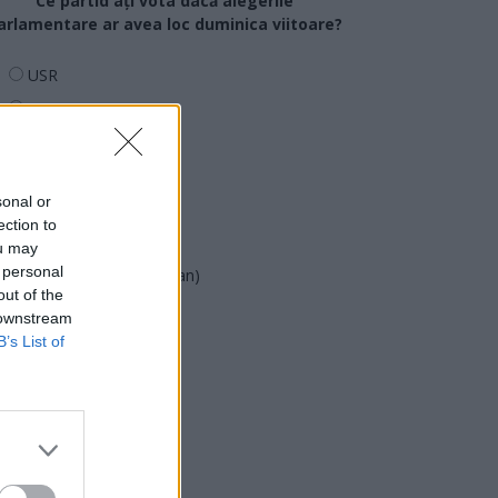
Ce partid ați vota dacă alegerile
arlamentare ar avea loc duminica viitoare?
USR
PNL
PSD
AUR
sonal or
UDMR
ection to
PMP (Tomac)
ou may
 personal
Forța Dreptei (L. Orban)
out of the
PNȚMM
 downstream
REPER
B’s List of
SENS
SOS (Șoșoacă)
POT (Gavrilă)
PACE (Peia)