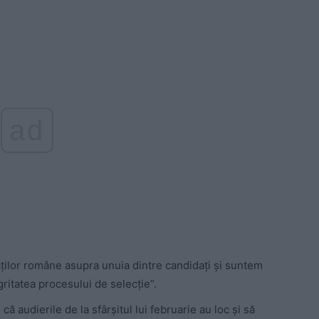
ad
ăţilor române asupra unuia dintre candidaţi şi suntem
gritatea procesului de selecţie”.
ă audierile de la sfârşitul lui februarie au loc şi să