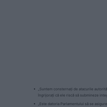
„Suntem consternaţi de atacurile autorit
îngrijoraţi că ele riscă să submineze inte
„Este datoria Parlamentului să se asigure c