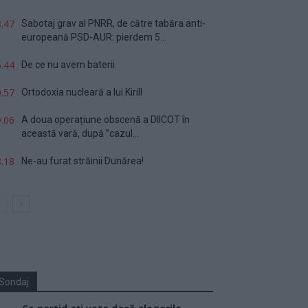
.47
Sabotaj grav al PNRR, de către tabăra anti-
europeană PSD-AUR: pierdem 5...
.44
De ce nu avem baterii
.57
Ortodoxia nucleară a lui Kirill
.06
A doua operațiune obscenă a DIICOT în
această vară, după ”cazul...
.18
Ne-au furat străinii Dunărea!
Sondaj