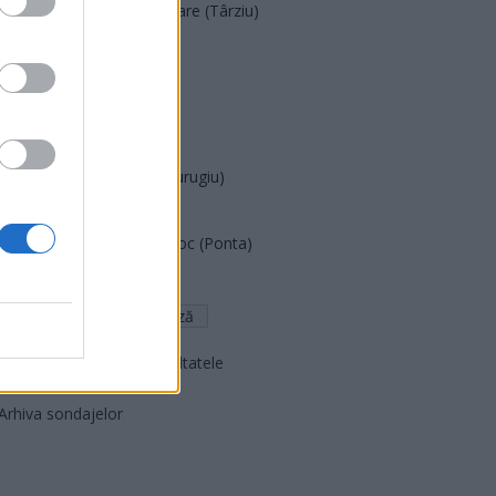
Acțiunea Conservatoare (Târziu)
PDF (Lazarus)
PUSL (D. Voiculescu)
PNȚCD (Pavelescu)
PNCR (Terheș)
Partidul Patrioților (Surugiu)
FAR (Coarnă)
România pe Primul Loc (Ponta)
Altul
Arată rezultatele
Arhiva sondajelor