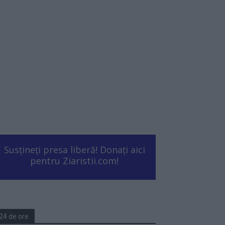
Susțineți presa liberă! Donați aici
pentru Ziaristii.com!
24 de ore