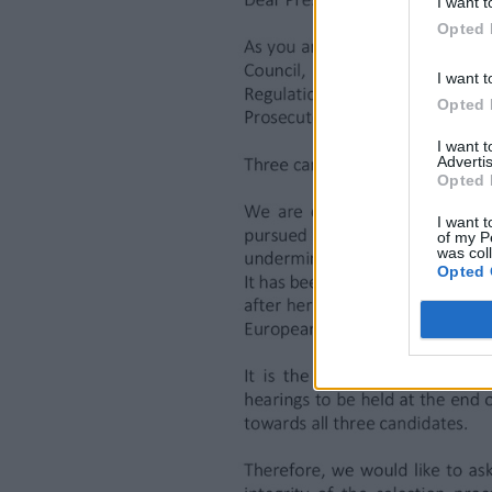
I want t
Opted 
I want t
Opted 
I want 
Advertis
Opted 
I want t
of my P
was col
Opted 