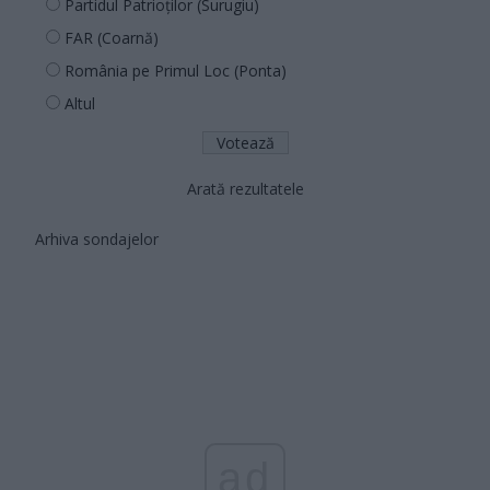
Partidul Patrioților (Surugiu)
FAR (Coarnă)
România pe Primul Loc (Ponta)
Altul
Arată rezultatele
Arhiva sondajelor
ad