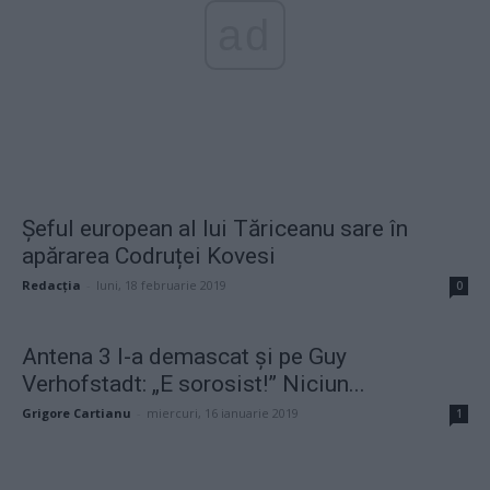
ad
Șeful european al lui Tăriceanu sare în
apărarea Codruței Kovesi
Redacţia
-
luni, 18 februarie 2019
0
Antena 3 l-a demascat și pe Guy
Verhofstadt: „E sorosist!” Niciun...
Grigore Cartianu
-
miercuri, 16 ianuarie 2019
1