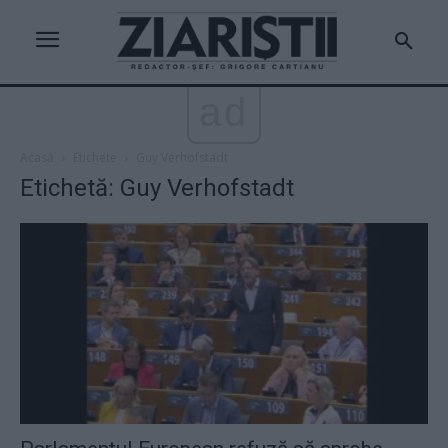
ad
Acasă
Etichete
Guy Verhofstadt
Etichetă: Guy Verhofstadt