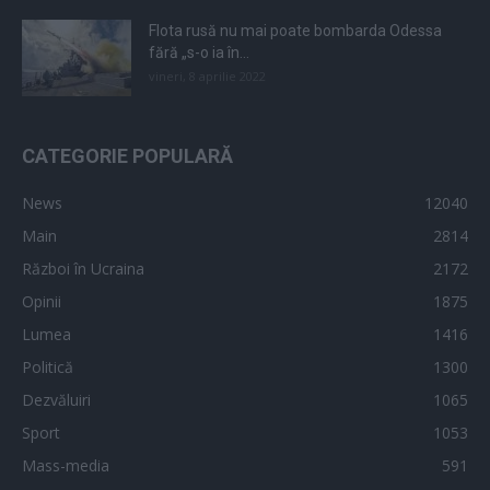
Flota rusă nu mai poate bombarda Odessa
fără „s-o ia în...
vineri, 8 aprilie 2022
CATEGORIE POPULARĂ
News
12040
Main
2814
Război în Ucraina
2172
Opinii
1875
Lumea
1416
Politică
1300
Dezvăluiri
1065
Sport
1053
Mass-media
591