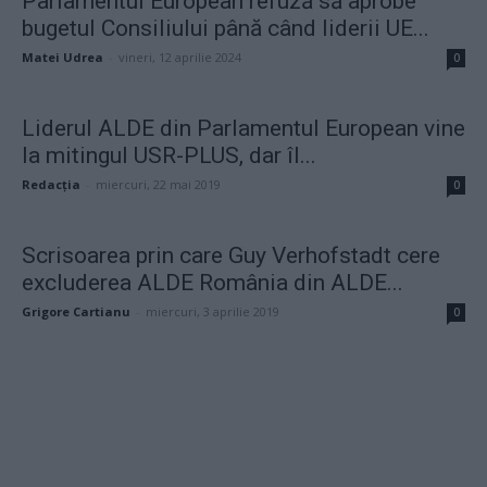
Parlamentul European refuză să aprobe
bugetul Consiliului până când liderii UE...
Matei Udrea
-
vineri, 12 aprilie 2024
0
Liderul ALDE din Parlamentul European vine
la mitingul USR-PLUS, dar îl...
Redacţia
-
miercuri, 22 mai 2019
0
Scrisoarea prin care Guy Verhofstadt cere
excluderea ALDE România din ALDE...
Grigore Cartianu
-
miercuri, 3 aprilie 2019
0