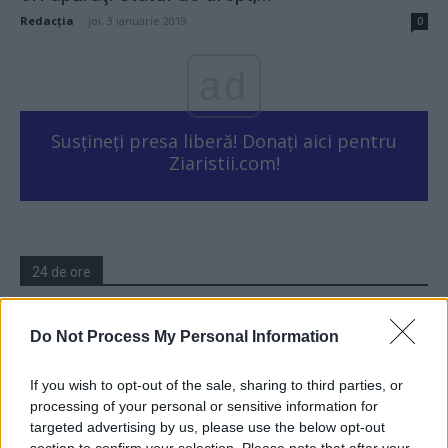
Redacţia
-
joi, 3 ianuarie 2019
0
ad
Susțineți presa liberă! Donați aici pentru
Ziaristii.com!
24 de ore
06.44
De ce nu avem baterii
Do Not Process My Personal Information
20.57
Ortodoxia nucleară a lui Kirill
If you wish to opt-out of the sale, sharing to third parties, or
processing of your personal or sensitive information for
19.06
A doua operațiune obscenă a DIICOT în această
targeted advertising by us, please use the below opt-out
vară, după ”cazul...
section to confirm your selection. Please note that after your