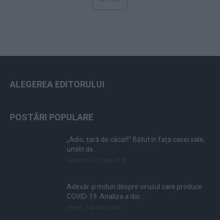
ALEGEREA EDITORULUI
POSTĂRI POPULARE
„Adio, țară de căcat!” Bătut în fața casei sale,
umilit de...
duminică, 21 iulie 2019
Adevăr și mituri despre virusul care produce
COVID-19. Analiza a doi...
vineri, 3 aprilie 2020