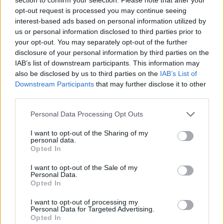
opt-out request is processed you may continue seeing
08.18
Ne-au furat străinii Dunărea!
interest-based ads based on personal information utilized by
us or personal information disclosed to third parties prior to
06.02
VIDEO. De ce să scufundăm 5 barje românești?
your opt-out. You may separately opt-out of the further
Nu mai bine...
disclosure of your personal information by third parties on the
IAB’s list of downstream participants. This information may
also be disclosed by us to third parties on the
IAB’s List of
Downstream Participants
that may further disclose it to other
third parties.
Personal Data Processing Opt Outs
Sondaj
I want to opt-out of the Sharing of my
personal data.
Ce partid ați vota dacă alegerile parlamentare ar avea
Opted In
loc duminica viitoare?
I want to opt-out of the Sale of my
Personal Data.
USR
Opted In
PNL
I want to opt-out of processing my
Personal Data for Targeted Advertising.
PSD
Opted In