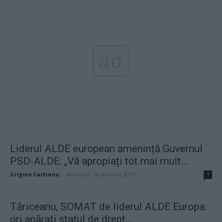
ad
Liderul ALDE european amenință Guvernul
PSD-ALDE: „Vă apropiați tot mai mult...
Grigore Cartianu
-
miercuri, 16 ianuarie 2019
1
Tăriceanu, SOMAT de liderul ALDE Europa:
ori apăraţi statul de drept,...