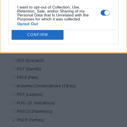
AUR
I want to opt-out of Collection, Use,
UDMR
Retention, Sale, and/or Sharing of my
Personal Data that Is Unrelated with the
PMP (Tomac)
Purposes for which it was collected.
Opted Out
Forța Dreptei (L. Orban)
PNȚMM
CONFIRM
REPER
SENS
SOS (Șoșoacă)
POT (Gavrilă)
PACE (Peia)
Acțiunea Conservatoare (Târziu)
PDF (Lazarus)
PUSL (D. Voiculescu)
PNȚCD (Pavelescu)
PNCR (Terheș)