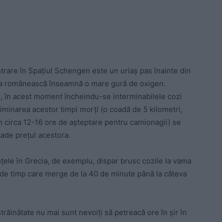
trare în Spațiul Schengen este un uriaș pas înainte din
ia românească înseamnă o mare gură de oxigen.
ri, în acest moment încheindu-se interminabilele cozi
 eliminarea acestor timpi morți (o coadă de 5 kilometri,
n circa 12-16 ore de așteptare pentru camionagii) se
cade prețul acestora.
țele în Grecia, de exemplu, dispar brusc cozile la vama
de timp care merge de la 40 de minute până la câteva
trăinătate nu mai sunt nevoiți să petreacă ore în șir în