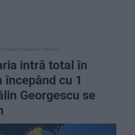
ul Schengen începând cu 1 ianuarie...
ia intră total în
n începând cu 1
ălin Georgescu se
m