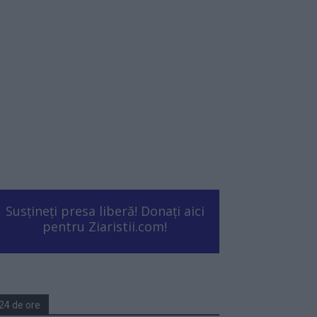
Susțineți presa liberă! Donați aici
pentru Ziaristii.com!
24 de ore