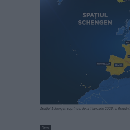
Spațiul Schengen cuprinde, de la 1 ianuarie 2025, și Români
News