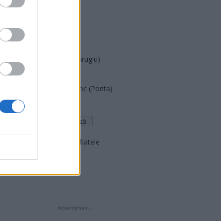
PUSL (D. Voiculescu)
PNȚCD (Pavelescu)
PNCR (Terheș)
Partidul Patrioților (Surugiu)
FAR (Coarnă)
România pe Primul Loc (Ponta)
Altul
Arată rezultatele
Arhiva sondajelor
- Advertisment -