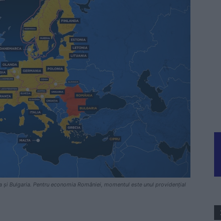
a și Bulgaria. Pentru economia României, momentul este unul providențial