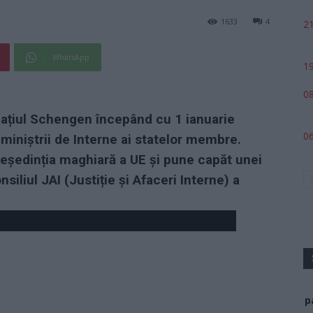
1633
4
21
WhatsApp
19
08
Spațiul Schengen începând cu 1 ianuarie
06
 miniștrii de Interne ai statelor membre.
președinția maghiară a UE și pune capăt unei
iliul JAI (Justiție și Afaceri Interne) a
p