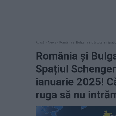
Acasă
News
România și Bulgaria intră total în Spați
România și Bulgar
Spațiul Schenge
ianuarie 2025! C
ruga să nu intră