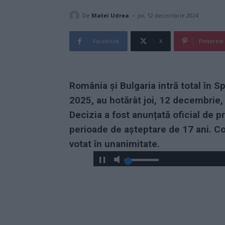
-
De
Matei Udrea
joi, 12 decembrie 2024
Facebook
X
Pinterest
România și Bulgaria intră total în 
2025, au hotărât joi, 12 decembrie,
Decizia a fost anunțată oficial de 
perioade de așteptare de 17 ani. Cons
votat în unanimitate.