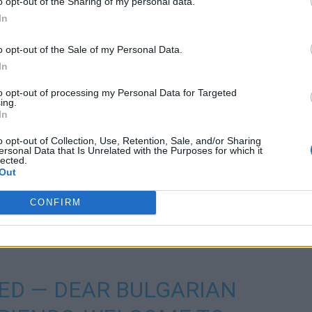
o opt-out of the Sharing of my personal data.
In
o opt-out of the Sale of my Personal Data.
In
to opt-out of processing my Personal Data for Targeted
ațiul Schengen au mai stabilit o singură măsură
ing.
rmează ca la frontierele terestre să se mai efectueze
In
o opt-out of Collection, Use, Retention, Sale, and/or Sharing
ersonal Data that Is Unrelated with the Purposes for which it
lected.
 explicat:
„Sunt controale care se fac în funcție de
Out
ale aleatorii în baza unor analize de risc. Nu vorbim
normal în spațiul Schengen, sunt țări, precum
CONFIRM
ja acest tip de controale aleatorii la frontiere. Aceste
a aderării complete la Schengen”.
ED — DEAR BULGARIAN