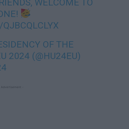
RIENDS, WELCOME TO
ONE!
M/QJBCQLCLYX
SIDENCY OF THE
EU 2024 (@HU24EU)
24
 Advertisement -