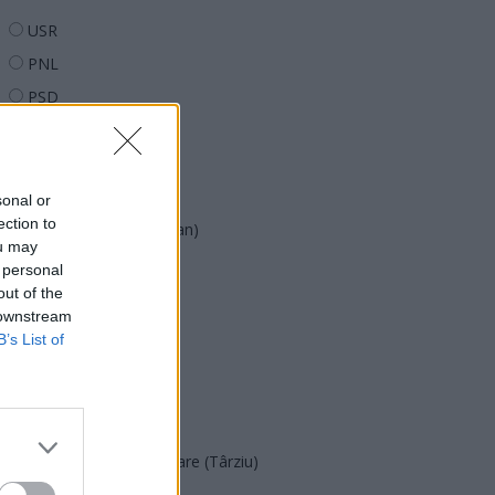
USR
PNL
PSD
AUR
UDMR
PMP (Tomac)
sonal or
ection to
Forța Dreptei (L. Orban)
ou may
PNȚMM
 personal
out of the
REPER
 downstream
SENS
B’s List of
SOS (Șoșoacă)
POT (Gavrilă)
PACE (Peia)
Acțiunea Conservatoare (Târziu)
PDF (Lazarus)