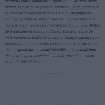
de modul cum e administrat Bucureştiul. Ca lucrul să fie
extrem de clar: mi se pare că Bucureștiul este haotic şi mi
se pare că încrederea de care s-a bucurat echipa de
acolo se apropie de sfârşit. Deci, sau îşi bagă minţile în
cap şi înţeleg menirea pentru care conduc un oraş uluitor,
de 3 milioane de locuitori… Oraşul ăsta are nevoie de
nişte oameni care să aibă o viziune. Nicuşor sau înţelege,
doarme bine într-o noapte, se trezeşte şi înţelege că nu
mai merge să oprească nici investiţii… şi în acelaşi timp
nici să ne explice că va face, va face, va va face… şi au
trecut de doi ani de zile”.
- Advertisement -