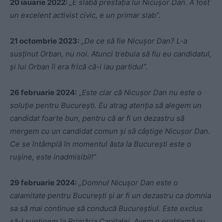
20 iauarie 2022:
„E slabă prestaţia lui Nicușor Dan. A fost
un excelent activist civic, e un primar slab”.
21 octombrie 2023:
„De ce să fie Nicuşor Dan? L-a
susţinut Orban, nu noi. Atunci trebuia să fiu eu candidatul,
şi lui Orban îi era frică că-i iau partidul”.
26 februarie 2024:
„
Este clar că Nicușor Dan nu este o
soluție pentru București.
Eu atrag atenția să alegem un
candidat foarte bun, pentru că ar fi un dezastru să
mergem cu un candidat comun și să câștige Nicușor Dan.
Ce se întâmplă în momentul ăsta la București este o
rușine, este inadmisibil!”
29 februarie 2024:
„Domnul Nicușor Dan este o
calamitate pentru Bucureşti şi ar fi un dezastru ca domnia
sa să mai continue să conducă Bucureștiul. Este exclus
să-l sunținem la Primăria Capitalei. Avem o problemă cu