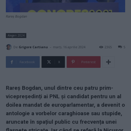
Rareș Bogdan
Alegeri 2024
-
De
Grigore Cartianu
marți, 16 aprilie 2024
2365
5
Facebook
X
Pinterest
Rareș Bogdan, unul dintre ceu patru prim-
vicepreședinți ai PNL și candidat pentru un al
doilea mandat de europarlamentar, a devenit o
antologie a vorbelor caraghioase sau stupide,
aruncate în spațiul public cu frecvența unei
flașnete stricate. Iar când se referă la Nicușor