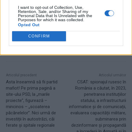
I want to opt-out of Collection, Use,
Retention, Sale, and/or Sharing of my
Personal Data that Is Unrelated with the
Purposes for which it was collected.
TAGS
atacuri
calamitate
nicușor dan
Rares Bogdan
Opted Out
CONFIRM
Articolul precedent
Articolul următor
Asta înseamnă să fii partid
CSAT: spionajul rusesc în
mafiot! Pe prima pagină a
România a căutat, în 2023,
site-ului PSD, la „marile
penetrarea instituțiilor
proiecte”, figurează –
statului, a infrastructurii
mincinos – „scoaterea
informatice și de comunicații,
păcănelelor”. Nici urmă de
evaluarea capacității militare,
investiții în autostrăzi, căi
subminarea prin
ferate și spitale regionale
dezinformare și propagandă
a încrederii în Armată și în