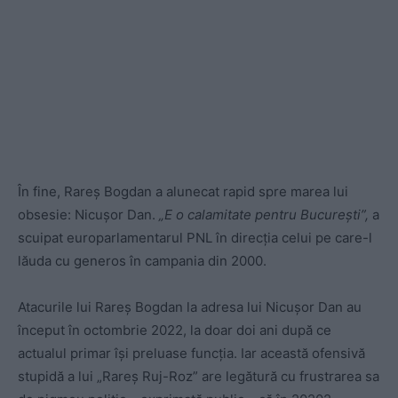
În fine, Rareș Bogdan a alunecat rapid spre marea lui
obsesie: Nicușor Dan.
„E o calamitate pentru Bucureşti”,
a
scuipat europarlamentarul PNL în direcția celui pe care-l
lăuda cu generos în campania din 2000.
Atacurile lui Rareș Bogdan la adresa lui Nicușor Dan au
început în octombrie 2022, la doar doi ani după ce
actualul primar își preluase funcția. Iar această ofensivă
stupidă a lui „Rareș Ruj-Roz” are legătură cu frustrarea sa