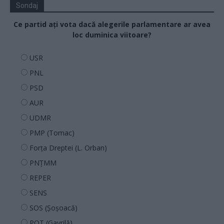
Sondaj
Ce partid ați vota dacă alegerile parlamentare ar avea
loc duminica viitoare?
USR
PNL
PSD
AUR
UDMR
PMP (Tomac)
Forța Dreptei (L. Orban)
PNȚMM
REPER
SENS
SOS (Șoșoacă)
POT (Gavrilă)