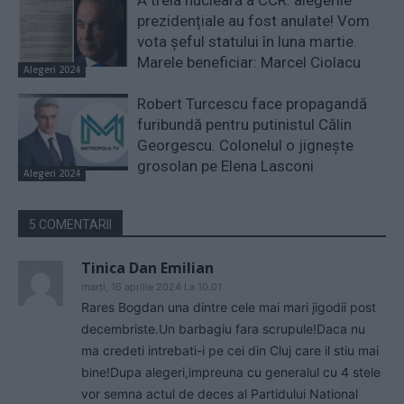
prezidențiale au fost anulate! Vom
vota șeful statului în luna martie.
Marele beneficiar: Marcel Ciolacu
Alegeri 2024
Robert Turcescu face propagandă
furibundă pentru putinistul Călin
Georgescu. Colonelul o jignește
grosolan pe Elena Lasconi
Alegeri 2024
5 COMENTARII
Tinica Dan Emilian
marți, 16 aprilie 2024 La 10.01
Rares Bogdan una dintre cele mai mari jigodii post
decembriste.Un barbagiu fara scrupule!Daca nu
ma credeti intrebati-i pe cei din Cluj care il stiu mai
bine!Dupa alegeri,impreuna cu generalul cu 4 stele
vor semna actul de deces al Partidului National