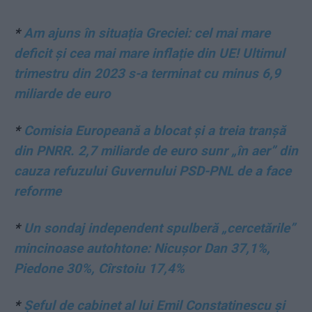
*
Am ajuns în situația Greciei: cel mai mare
deficit și cea mai mare inflație din UE! Ultimul
trimestru din 2023 s-a terminat cu minus 6,9
miliarde de euro
*
Comisia Europeană a blocat și a treia tranșă
din PNRR. 2,7 miliarde de euro sunr „în aer” din
cauza refuzului Guvernului PSD-PNL de a face
reforme
*
Un sondaj independent spulberă „cercetările”
mincinoase autohtone: Nicușor Dan 37,1%,
Piedone 30%, Cîrstoiu 17,4%
*
Șeful de cabinet al lui Emil Constatinescu și