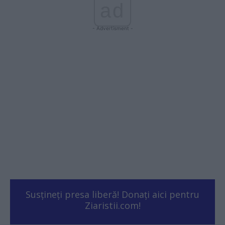
ad
- Advertisment -
Susțineți presa liberă! Donați aici pentru
Ziaristii.com!