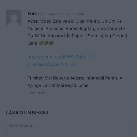
Eori
vineri, 14 iunie 2024 La 18.04
Acest Video Este Valabil Doar Pentru Un Om Pe
Nume Și Prenume: Rareș Bogdan, Care Vorbește
Ca Să Nu Adoarmă În Papucii Statului, Nu Credeți
Oare
:
https://youtu.be/tiCWOIRq6eU?
si=ebeRBz5gaK7F0HOp
Trimiteți Mai Departe Aceste Informații Pentru A
Ajunge La Cât Mai Multă Lume.
Răspundeți
LĂSAȚI UN MESAJ