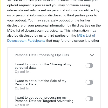
la UE 92 de miliarde euro și a plătit doar 30
opt-out request is processed you may continue seeing
interest-based ads based on personal information utilized by
us or personal information disclosed to third parties prior to
*
Neamțu a luat țeapă: nu va fi
your opt-out. You may separately opt-out of the further
europarlamentar! Simion i-a dat doar locul 10
disclosure of your personal information by third parties on the
IAB’s list of downstream participants. This information may
pe lista AUR. O consolare ar fi un mandat de
also be disclosed by us to third parties on the
IAB’s List of
deputat sau senator în decembrie
Downstream Participants
that may further disclose it to other
third parties.
*
România se califică fantastic în Top 12
Personal Data Processing Opt Outs
mondial, fără Simona Halep și Sorana Cîrstea!
I want to opt-out of the Sharing of my
Ana Bogdan și Jaqueline Cristian au întors
personal data.
Opted In
Ucraina de la 0-2 la 3-2. Un antrenor magistral:
Horia Tecău
I want to opt-out of the Sale of my
Personal Data.
Opted In
- Advertisement -
I want to opt-out of processing my
Personal Data for Targeted Advertising.
Opted In