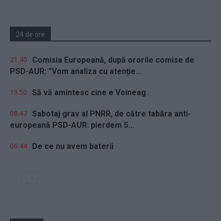
24 de ore
21.40
Comisia Europeană, după ororile comise de
PSD-AUR: ”Vom analiza cu atenție...
19.50
Să vă amintesc cine e Voineag
08.47
Sabotaj grav al PNRR, de către tabăra anti-
europeană PSD-AUR: pierdem 5...
06.44
De ce nu avem baterii