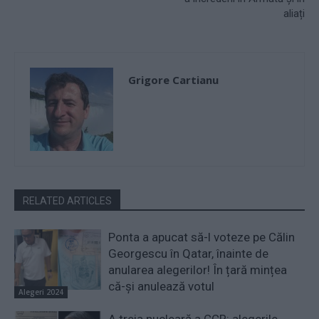
aliați
Grigore Cartianu
RELATED ARTICLES
Ponta a apucat să-l voteze pe Călin
Georgescu în Qatar, înainte de
anularea alegerilor! În țară mințea
că-și anulează votul
Alegeri 2024
A treia nucleară a CCR: alegerile