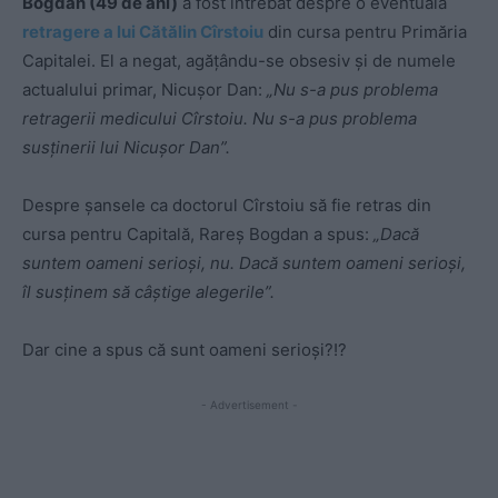
Bogdan (49 de ani)
a fost întrebat despre o eventuală
retragere a lui Cătălin Cîrstoiu
din cursa pentru Primăria
Capitalei. El a negat, agățându-se obsesiv și de numele
actualului primar, Nicușor Dan:
„Nu s-a pus problema
retragerii medicului Cîrstoiu. Nu s-a pus problema
susţinerii lui Nicuşor Dan”.
Despre şansele ca doctorul Cîrstoiu să fie retras din
cursa pentru Capitală, Rareş Bogdan a spus:
„Dacă
suntem oameni serioşi, nu. Dacă suntem oameni serioşi,
îl susţinem să câştige alegerile”.
Dar cine a spus că sunt oameni serioși?!?
- Advertisement -