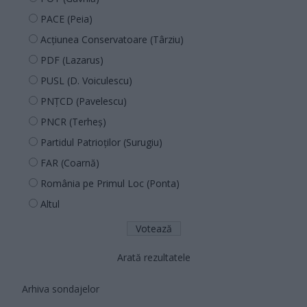
PACE (Peia)
Acțiunea Conservatoare (Târziu)
PDF (Lazarus)
PUSL (D. Voiculescu)
PNȚCD (Pavelescu)
PNCR (Terheș)
Partidul Patrioților (Surugiu)
FAR (Coarnă)
România pe Primul Loc (Ponta)
Altul
Arată rezultatele
Arhiva sondajelor