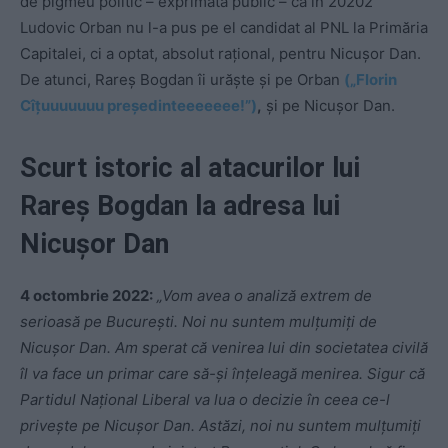
de pigmeu politic – exprimată public – că în 20202
Ludovic Orban nu l-a pus pe el candidat al PNL la Primăria
Capitalei, ci a optat, absolut rațional, pentru Nicușor Dan.
De atunci, Rareș Bogdan îi urăște și pe Orban
(„Florin
Cîțuuuuuuu președinteeeeeee!”)
,
și pe Nicușor Dan.
Scurt istoric al atacurilor lui
Rareș Bogdan la adresa lui
Nicușor Dan
4 octombrie 2022:
„Vom avea o analiză extrem de
serioasă pe București. Noi nu suntem mulţumiţi de
Nicuşor Dan. Am sperat că venirea lui din societatea civilă
îl va face un primar care să-şi înţeleagă menirea. S
igur că
Partidul Naţional Liberal va lua o decizie în ceea ce-l
priveşte pe Nicuşor Dan. Astăzi, noi nu suntem mulţumiţi