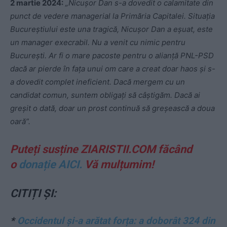
2 martie 2024:
„Nicușor Dan s-a dovedit o calamitate din
punct de vedere managerial la Primăria Capitalei. Situația
Bucureștiului este una tragică, Nicușor Dan a eșuat, este
un manager execrabil. Nu a venit cu nimic pentru
București. Ar fi o mare pacoste pentru o alianță PNL-PSD
dacă ar pierde în fața unui om care a creat doar haos și s-
a dovedit complet ineficient. Dacă mergem cu un
candidat comun, suntem obligați să câștigăm. Dacă ai
greșit o dată, doar un prost continuă să greșească a doua
oară”.
Puteți susține ZIARISTII.COM făcând
o
donație AICI.
Vă mulțumim!
CITIȚI ȘI:
*
Occidentul și-a arătat forța: a doborât 324 din