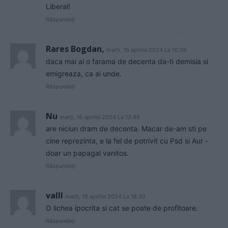
Liberal!
Răspundeți
Rares Bogdan,
marți, 16 aprilie 2024 La 10.06
daca mai ai o farama de decenta da-ti demisia si
emigreaza, ca ai unde.
Răspundeți
Nu
marți, 16 aprilie 2024 La 13.46
are niciun dram de decenta. Macar de-am sti pe
cine reprezinta, e la fel de potrivit cu Psd si Aur -
doar un papagal vanitos.
Răspundeți
valll
marți, 16 aprilie 2024 La 18.30
O lichea ipocrita si cat se poate de profitoare.
Răspundeți