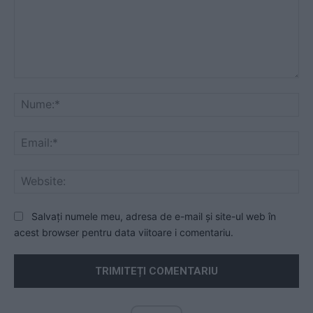
Comentariu:
Nu
Ema
Web
Salvați numele meu, adresa de e-mail și site-ul web în
acest browser pentru data viitoare i comentariu.