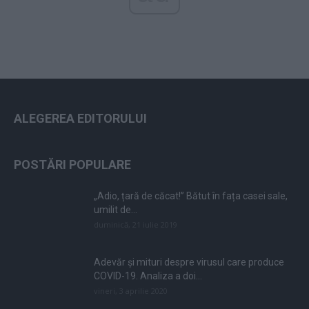
ALEGEREA EDITORULUI
POSTĂRI POPULARE
„Adio, țară de căcat!” Bătut în fața casei sale,
umilit de...
duminică, 21 iulie 2019
Adevăr și mituri despre virusul care produce
COVID-19. Analiza a doi...
vineri, 3 aprilie 2020