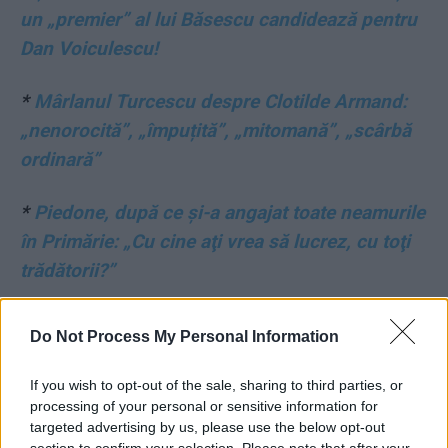
un „premier” al lui Băsescu candidează pentru
Dan Voiculescu!
*
Mârlanul Turcescu despre Clotilde Armand:
„nenorocită”, „împuțită”, „mitomană”, „scârbă
ordinară”
*
Piedone, după ce și-a angajat toate neamurile
în Primărie: „Cu cine aţi vrea să lucrez, cu toţi
trădătorii?”
*
Toxina AUR: „Comisia Europeană – noua
Do Not Process My Personal Information
Înaltă Poartă, unde se clocesc ideologii
criminale și se plătește tributul!” Minciuni
If you wish to opt-out of the sale, sharing to third parties, or
processing of your personal or sensitive information for
despre UE chiar la prezentarea candidaților
targeted advertising by us, please use the below opt-out
pentru europarlamentare. România a primit de
section to confirm your selection. Please note that after your