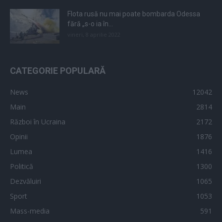
Flota rusă nu mai poate bombarda Odessa
fără „s-o ia în...
vineri, 8 aprilie 2022
CATEGORIE POPULARĂ
News
12042
Main
2814
Război în Ucraina
2172
Opinii
1876
Lumea
1416
Politică
1300
Dezvăluiri
1065
Sport
1053
Mass-media
591