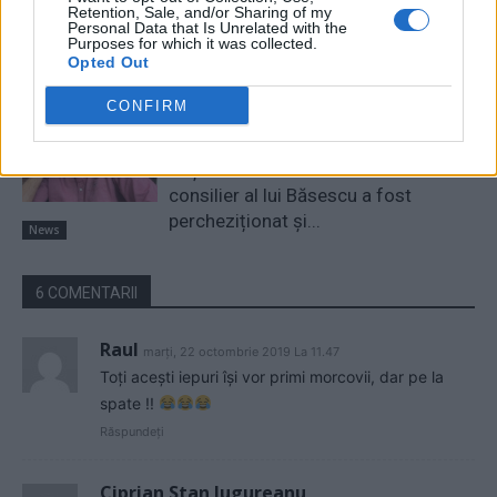
Retention, Sale, and/or Sharing of my
câștigăm niciun kilowatt! Explicațiile
Personal Data that Is Unrelated with the
convingătoare ale ministrului
Purposes for which it was collected.
Opted Out
Pîslaru
News
CONFIRM
A doua operațiune obscenă a
DIICOT în această vară, după ”cazul
Pașca – Dumbrava”. Un fost
consilier al lui Băsescu a fost
percheziționat și...
News
6 COMENTARII
Raul
marți, 22 octombrie 2019 La 11.47
Toți acești iepuri își vor primi morcovii, dar pe la
spate !!
Răspundeți
Ciprian Stan Jugureanu