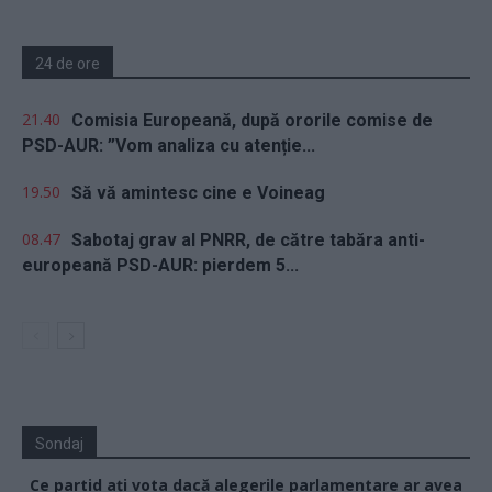
24 de ore
21.40
Comisia Europeană, după ororile comise de
PSD-AUR: ”Vom analiza cu atenție...
19.50
Să vă amintesc cine e Voineag
08.47
Sabotaj grav al PNRR, de către tabăra anti-
europeană PSD-AUR: pierdem 5...
Sondaj
Ce partid ați vota dacă alegerile parlamentare ar avea