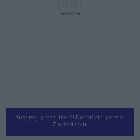
ad
- Advertisment -
Susțineți presa liberă! Donați aici pentru
Ziaristii.com!