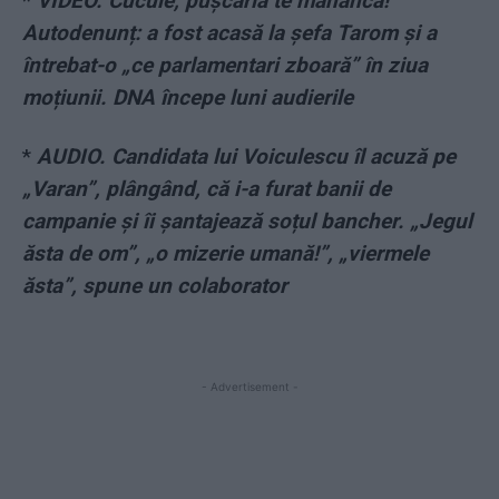
*
VIDEO. Cucule, pușcăria te mănâncă!
Autodenunț: a fost acasă la șefa Tarom și a
întrebat-o „ce parlamentari zboară” în ziua
moțiunii. DNA începe luni audierile
*
AUDIO. Candidata lui Voiculescu îl acuză pe
„Varan”, plângând, că i-a furat banii de
campanie și îi șantajează soțul bancher. „Jegul
ăsta de om”, „o mizerie umană!”, „viermele
ăsta”, spune un colaborator
- Advertisement -