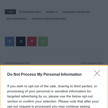
TAGS
10 milioane euro
antena 3
campanie electorala
Dan Voiculescu
ramona ioana bruynseels
Articolul precedent
Articolul următor
Baronul PSD care l-a instigat
VIDEO. Iohannis, la întronarea
pe Cuc să blocheze
Împăratului Japoniei, încearcă
Do Not Process My Personal Information
avioanele: Arsene de la
să repare “plimbarea” lui Abe
Neamț. Penalul lui Dragnea s-
pe la Muzeul Satului,
If you wish to opt-out of the sale, sharing to third parties, or
a relaxat în Dubai cu
organizată anul trecut de PSD
processing of your personal or sensitive information for
Tăriceanu
targeted advertising by us, please use the below opt-out
section to confirm your selection. Please note that after your
opt-out request is processed you may continue seeing