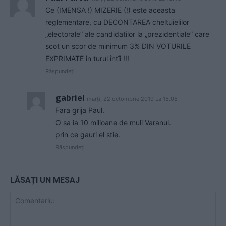
Ce (IMENSA !) MIZERIE (!) este aceasta
reglementare, cu DECONTAREA cheltuielilor
„electorale” ale candidatilor la „prezidentiale” care
scot un scor de minimum 3% DIN VOTURILE
EXPRIMATE in turul întîi !!!
Răspundeți
gabriel
marți, 22 octombrie 2019 La 15.05
Fara grija Paul.
O sa ia 10 milioane de muli Varanul.
prin ce gauri el stie.
Răspundeți
LĂSAȚI UN MESAJ