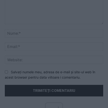
Comentariu:
Nu
Ema
Web
Salvați numele meu, adresa de e-mail și site-ul web în
acest browser pentru data viitoare i comentariu.