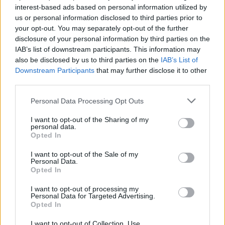
interest-based ads based on personal information utilized by
Redacţia
us or personal information disclosed to third parties prior to
your opt-out. You may separately opt-out of the further
disclosure of your personal information by third parties on the
IAB’s list of downstream participants. This information may
also be disclosed by us to third parties on the
IAB’s List of
Downstream Participants
that may further disclose it to other
third parties.
Personal Data Processing Opt Outs
RELATED ARTICLES
I want to opt-out of the Sharing of my
personal data.
Comisia Europeană, după ororile
Opted In
comise de PSD-AUR: ”Vom analiza
cu atenție modificările aduse legii.
I want to opt-out of the Sale of my
Personal Data.
Există riscul unor consecințe
Opted In
financiare”
Main
I want to opt-out of processing my
Personal Data for Targeted Advertising.
Sabotaj grav al PNRR, de către
Opted In
tabăra anti-europeană PSD-AUR:
pierdem 5 miliarde de euro și nu
I want to opt-out of Collection, Use,