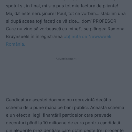
spotul și, în final, mi s-a pus tot mie factura de pliante!
Mă, da’ este nerușinare! Paul, tot ce vorbim… stabilim una
și după aceea toți faceți ce vă zice… dom’ PROFESOR!
Care nu vine să vorbească cu mine!”, se plângea Ramona
Bruynseels în înregistrarea
obținută de Newsweek
România.
- Advertisement -
Candidatura acestei doamne nu reprezintă decât o
schemă de a pune mâna pe bani publici. Această schemă
e un efect al legii finanțării partidelor care prevede
deconturi până la 10 milioane de euro pentru candidații
din alegerile prezidențiale care obțin peste trei procente