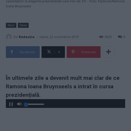
candidaților la alegerile prezidențiale care trec de 3% - Foto: Facbook/Ramona
Ioana Bruynseels
Main
News
-
De
Redacţia
marți, 22 octombrie 2019
4653
6
Facebook
X
Pinterest
În ultimele zile a devenit mult mai clar de ce
Ramona Ioana Bruynseels a intrat în cursa
prezidențială.