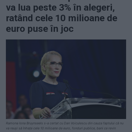
va lua peste 3% în alegeri,
ratând cele 10 milioane de
euro puse în joc
Ramona Iona Bruynseels s-a certat cu Dan Voiculescu din cauza faptului că nu
va reuși să înhațe cele 10 milioane de euro, fonduri publice, bani ce revin