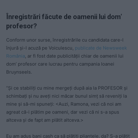
Înregistrări făcute de oamenii lui dom’
profesor?
Conform unor surse, înregistrările cu candidata care-l
înjură și-l acuză pe Voiculescu,
publicate de Newsweek
România
, ar fi fost date publicității chiar de oamenii lui
dom’ profesor care lucrau pentru campania Ioanei
Bruynseels.
“Și ce stabiliți cu mine mergeți după aia la PROFESOR și
schimbați și nu aveți nici măcar bunul simț să reveniți la
mine și să-mi spuneți: <Auzi, Ramona, vezi că noi am
agreat că-i plătim pe oameni, dar vezi că ni s-a spus
altceva și de fapt am plătit altceva.>
Eu am adus bani cash ca să plătiți pliantele, da? S-a plătit