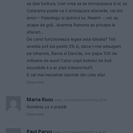
sa dea lovitura, Ivan vrea sa se incropeasca si el, lui
Catarama poate ca ii schioapata afacerile, cei doi
amici – Paleologu si ajutorul lui, Neamt -, vor sa
scape de griji…doamna Ramona se pricepe la
afaceri…
De cand functioneaza legea asta idioata? Toti
acestia pot lua peste 3% si, daca-i mai adaugam
pe Iohannis, Barna si Dancila, vor papa 100 de
milioane de euro! Cator copii bolnavi de boli
incurabile li s-ar plati tratamrntul?i
E cel mai nerusinat dezmat din cate stiu!
Răspundeți
Maria Rusu
marți, 22 octombrie 2019 La 13.14
România ca o pradă!
Răspundeți
Paul Parvu
marți, 22 octombrie 2019 La 13.43