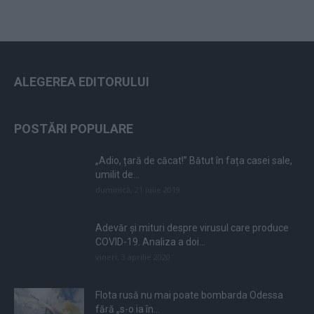
ALEGEREA EDITORULUI
POSTĂRI POPULARE
„Adio, țară de căcat!” Bătut în fața casei sale,
umilit de...
duminică, 21 iulie 2019
Adevăr și mituri despre virusul care produce
COVID-19. Analiza a doi...
vineri, 3 aprilie 2020
Flota rusă nu mai poate bombarda Odessa
fără „s-o ia în...