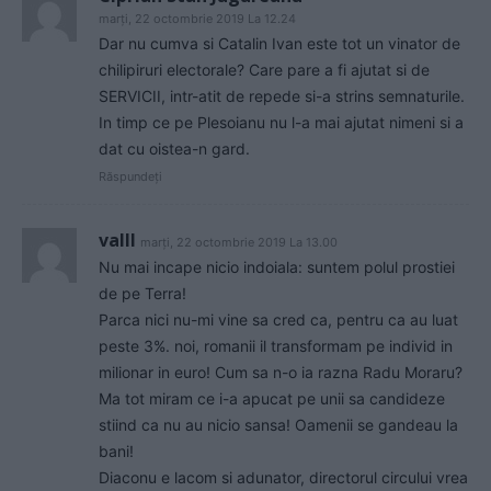
marți, 22 octombrie 2019 La 12.24
Dar nu cumva si Catalin Ivan este tot un vinator de
chilipiruri electorale? Care pare a fi ajutat si de
SERVICII, intr-atit de repede si-a strins semnaturile.
In timp ce pe Plesoianu nu l-a mai ajutat nimeni si a
dat cu oistea-n gard.
Răspundeți
valll
marți, 22 octombrie 2019 La 13.00
Nu mai incape nicio indoiala: suntem polul prostiei
de pe Terra!
Parca nici nu-mi vine sa cred ca, pentru ca au luat
peste 3%. noi, romanii il transformam pe individ in
milionar in euro! Cum sa n-o ia razna Radu Moraru?
Ma tot miram ce i-a apucat pe unii sa candideze
stiind ca nu au nicio sansa! Oamenii se gandeau la
bani!
Diaconu e lacom si adunator, directorul circului vrea