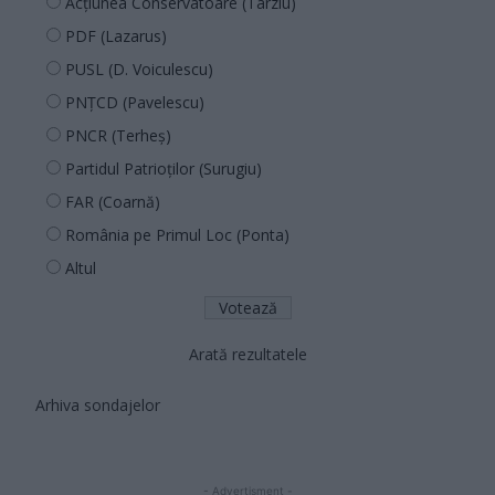
Acțiunea Conservatoare (Târziu)
PDF (Lazarus)
PUSL (D. Voiculescu)
PNȚCD (Pavelescu)
PNCR (Terheș)
Partidul Patrioților (Surugiu)
FAR (Coarnă)
România pe Primul Loc (Ponta)
Altul
Arată rezultatele
Arhiva sondajelor
- Advertisment -