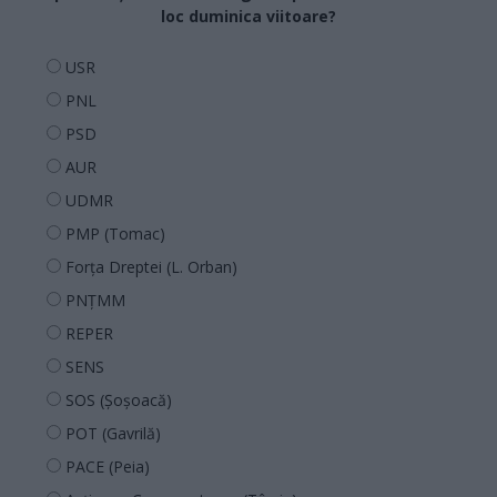
loc duminica viitoare?
USR
PNL
PSD
AUR
UDMR
PMP (Tomac)
Forța Dreptei (L. Orban)
PNȚMM
REPER
SENS
SOS (Șoșoacă)
POT (Gavrilă)
PACE (Peia)