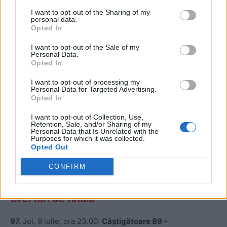
I want to opt-out of the Sharing of my
personal data.
92.
Luni, 6 iulie, ora 3.00:
Mexic – Anglia
/ Ciudad de
Opted In
Mexico
I want to opt-out of the Sale of my
Personal Data.
Opted In
93.
Luni, 6 iulie, ora 22.00:
Portugalia – Spania
/ Dallas
I want to opt-out of processing my
Personal Data for Targeted Advertising.
94.
Marți, 7 iulie, ora 3:00:
SUA – Belgia
/ Seattle
Opted In
I want to opt-out of Collection, Use,
95.
Marți, 7 iulie, ora 19.00:
Câștigătoare 86 –
Retention, Sale, and/or Sharing of my
Câștigătoare 88
/ Atlanta
Personal Data that Is Unrelated with the
Purposes for which it was collected.
Opted Out
96.
Marți, 7 iulie, ora 23.00:
Elveția
– Câștigătoare 87
/
CONFIRM
Vancouver
Sferturi de finală
97.
Joi, 9 iulie, ora 23.00:
Câștigătoare 89 –