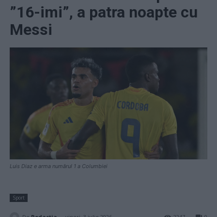
”16-imi”, a patra noapte cu
Messi
Luis Diaz e arma numărul 1 a Columbiei
Sport
-
De
Redacţia
vineri, 3 iulie 2026
2247
0