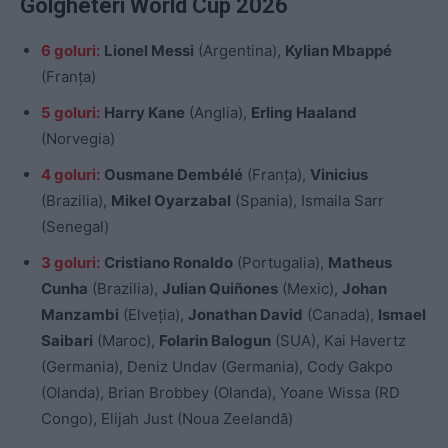
Golgheteri World Cup 2026
6 goluri:
Lionel Messi
(Argentina),
Kylian Mbappé
(Franța)
5 goluri:
Harry Kane
(Anglia),
Erling Haaland
(Norvegia)
4 goluri:
Ousmane Dembélé
(Franța),
Vinicius
(Brazilia),
Mikel Oyarzabal
(Spania), Ismaila Sarr
(Senegal)
3 goluri:
Cristiano Ronaldo
(Portugalia),
Matheus
Cunha
(Brazilia),
Julian Quiñones
(Mexic),
Johan
Manzambi
(Elveția),
Jonathan David
(Canada),
Ismael
Saibari
(Maroc),
Folarin Balogun
(SUA), Kai Havertz
(Germania), Deniz Undav (Germania), Cody Gakpo
(Olanda), Brian Brobbey (Olanda), Yoane Wissa (RD
Congo), Elijah Just (Noua Zeelandă)