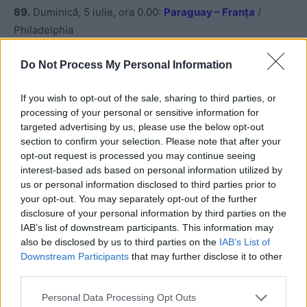
89.
Duminică, 5 iulie, ora 0.00:
Paraguay – Franța
/
Philadelphia
Do Not Process My Personal Information
91.
Duminică, 5 iulie, ora 23.00:
Brazilia – Norvegia
/ New
York – New Jersey
If you wish to opt-out of the sale, sharing to third parties, or
processing of your personal or sensitive information for
targeted advertising by us, please use the below opt-out
section to confirm your selection. Please note that after your
opt-out request is processed you may continue seeing
interest-based ads based on personal information utilized by
us or personal information disclosed to third parties prior to
your opt-out. You may separately opt-out of the further
ad
disclosure of your personal information by third parties on the
IAB’s list of downstream participants. This information may
also be disclosed by us to third parties on the
IAB’s List of
Downstream Participants
that may further disclose it to other
third parties.
Personal Data Processing Opt Outs