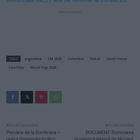
- Advertisement -
TAGS
argentina
CM 2026
Columbia
fotbal
lionel messi
Luis Diaz
World Cup 2026
Articolul precedent
Articolul următor
Porcăria de la Dumbrava –
DOCUMENT. Scrisoarea
opera Sistemului ticălos
slugarnică trimisă de Nicușor