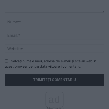
Comentariu:
Nu
Ema
Web
Salvați numele meu, adresa de e-mail și site-ul web în
acest browser pentru data viitoare i comentariu.
ad
- Advertisment -