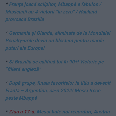
*
Franța joacă sclipitor, Mbappé e fabulos /
Mexicanii au 4 victorii ”la zero” / Haaland
provoacă Brazilia
*
Germania și Olanda, eliminate de la Mondiale!
Penalty-urile devin un blestem pentru marile
puteri ale Europei
*
Și Brazilia se califică tot în 90+! Victorie pe
”filieră engleză”
*
După grupe, finala favoritelor la titlu a devenit
Franța – Argentina, ca-n 2022! Messi trece
peste Mbappé
*
Ziua a 17-a:
Messi bate noi recorduri, Austria