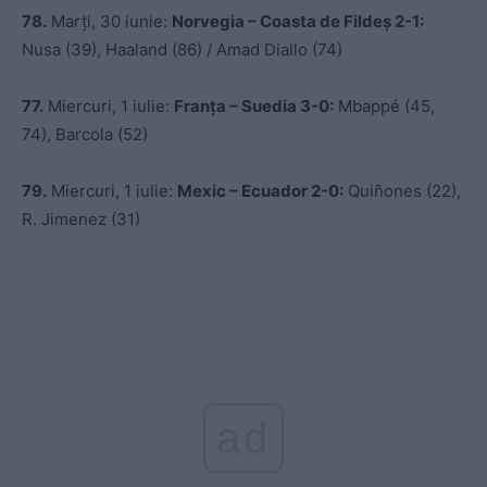
78.
Marți, 30 iunie:
Norvegia –
Coasta de Fildeș 2-1:
Nusa (39), Haaland (86) / Amad Diallo (74)
77.
Miercuri, 1 iulie:
Franța – Suedia 3-0:
Mbappé (45,
74), Barcola (52)
79.
Miercuri, 1 iulie:
Mexic – Ecu
ador 2-0:
Quiñones (22),
R. Jimenez (31)
ad