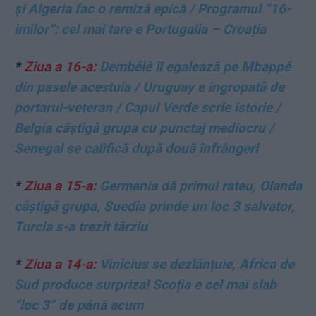
și Algeria fac o remiză epică / Programul ”16-
imilor”: cel mai tare e Portugalia – Croația
*
Ziua a 16-a:
Dembélé îl egalează pe Mbappé
din pasele acestuia / Uruguay e îngropată de
portarul-veteran / Capul Verde scrie istorie /
Belgia câștigă grupa cu punctaj mediocru /
Senegal se califică după două înfrângeri
*
Ziua a 15-a:
Germania dă primul rateu, Olanda
câștigă grupa, Suedia prinde un loc 3 salvator,
Turcia s-a trezit târziu
*
Ziua a 14-a:
Vinicius se dezlănțuie, Africa de
Sud produce surpriza! Scoția e cel mai slab
”loc 3” de până acum