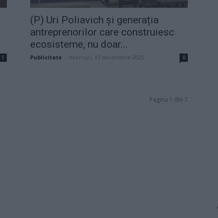
(P) Uri Poliavich și generația
antreprenorilor care construiesc
ecosisteme, nu doar...
Publicitate
-
miercuri, 17 decembrie 2025
1
0
Pagina 1 din 7