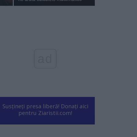
ad
Susțineți presa liberă! Donați aici
pentru Ziaristii.com!