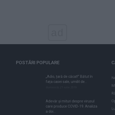
ad
POSTĂRI POPULARE
C
„Adio, țară de căcat!” Bătut în
N
fața casei sale, umilit de...
M
duminică, 21 iulie 2019
Ră
Op
Adevăr și mituri despre virusul
care produce COVID-19. Analiza
L
a doi...