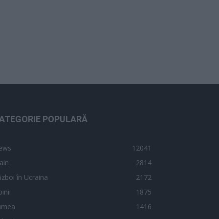
ATEGORIE POPULARĂ
ews
12041
ain
2814
zboi în Ucraina
2172
inii
1875
umea
1416