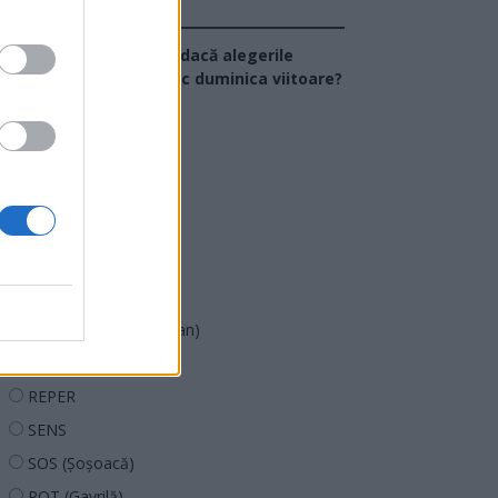
Sondaj
Ce partid ați vota dacă alegerile
arlamentare ar avea loc duminica viitoare?
USR
PNL
PSD
AUR
UDMR
PMP (Tomac)
Forța Dreptei (L. Orban)
PNȚMM
REPER
SENS
SOS (Șoșoacă)
POT (Gavrilă)