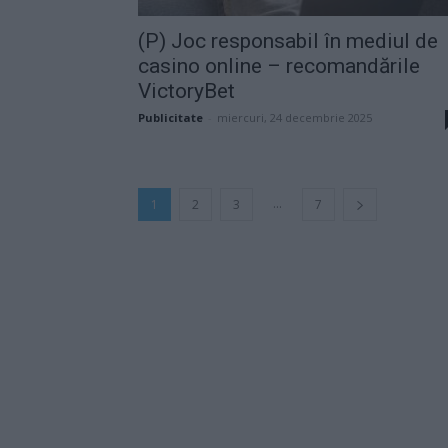
(P) Joc responsabil în mediul de
casino online – recomandările
VictoryBet
Publicitate
-
miercuri, 24 decembrie 2025
...
1
2
3
7