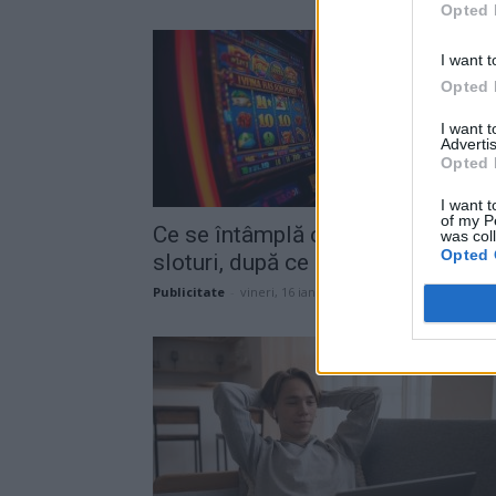
Opted 
I want t
Opted 
I want 
Advertis
Opted 
I want t
of my P
Ce se întâmplă cu aparatele de
was col
Opted 
sloturi, după ce nu mai...
Publicitate
-
vineri, 16 ianuarie 2026