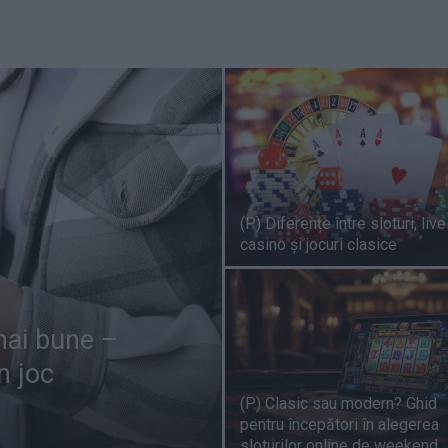
(P) Diferențe între sloturi, live
casino și jocuri clasice
 mai bune –
n joc
(P) Clasic sau modern? Ghid
pentru începători în alegerea
sloturilor online de weekend