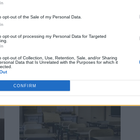
In
o opt-out of the Sale of my Personal Data.
p
In
to opt-out of processing my Personal Data for Targeted
ing.
In
o opt-out of Collection, Use, Retention, Sale, and/or Sharing
ersonal Data that Is Unrelated with the Purposes for which it
Ce înseamnă rotiri gratuite și fără
lected.
Out
rulaj
Publicitate
-
marți, 13 ianuarie 2026
1
0
CONFIRM