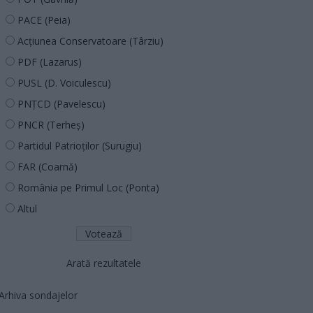
PACE (Peia)
Acțiunea Conservatoare (Târziu)
PDF (Lazarus)
PUSL (D. Voiculescu)
PNȚCD (Pavelescu)
PNCR (Terheș)
Partidul Patrioților (Surugiu)
FAR (Coarnă)
România pe Primul Loc (Ponta)
Altul
Arată rezultatele
Arhiva sondajelor