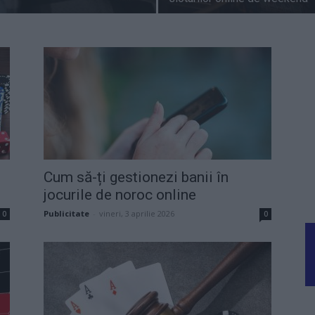
Cum să-ți gestionezi banii în
jocurile de noroc online
Publicitate
-
vineri, 3 aprilie 2026
0
0