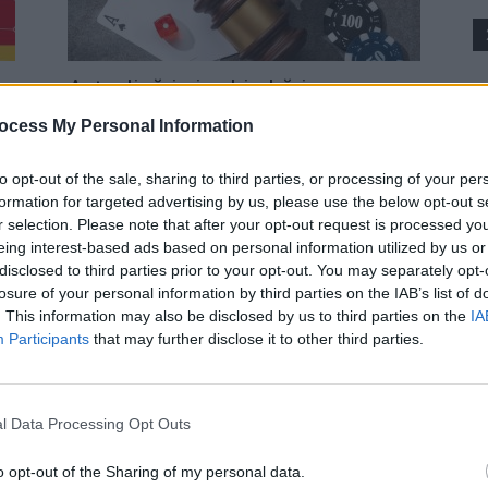
Actualizări și schimbări care
08
modelează peisajul casino-urilor
ocess My Personal Information
moderne în 2026
06
Publicitate
-
vineri, 20 martie 2026
0
0
to opt-out of the sale, sharing to third parties, or processing of your per
20
formation for targeted advertising by us, please use the below opt-out s
r selection. Please note that after your opt-out request is processed y
19
eing interest-based ads based on personal information utilized by us or
disclosed to third parties prior to your opt-out. You may separately opt-
losure of your personal information by third parties on the IAB’s list of
08
. This information may also be disclosed by us to third parties on the
IA
Participants
that may further disclose it to other third parties.
Ce trebuie să știi despre
l Data Processing Opt Outs
legalitatea pariurilor în România
o opt-out of the Sharing of my personal data.
Publicitate
-
joi, 5 februarie 2026
0
3