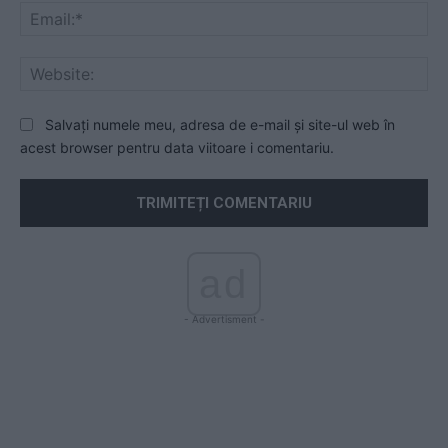
Ema
Web
Salvați numele meu, adresa de e-mail și site-ul web în
acest browser pentru data viitoare i comentariu.
ad
- Advertisment -