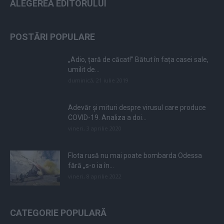
ALEGEREA EDITORULUI
POSTĂRI POPULARE
„Adio, țară de căcat!” Bătut în fața casei sale,
umilit de...
duminică, 21 iulie 2019
Adevăr și mituri despre virusul care produce
COVID-19. Analiza a doi...
vineri, 3 aprilie 2020
Flota rusă nu mai poate bombarda Odessa
fără „s-o ia în...
vineri, 8 aprilie 2022
CATEGORIE POPULARĂ