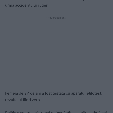
urma accidentului rutier.
- Advertisement -
Femeia de 27 de ani a fost testată cu aparatul etilotest,
rezultatul fiind zero.
Poliția a anunțat că trupul neînsuflețit al copilului de 4 ani