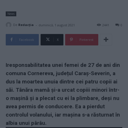
News
-
De
Redacţia
duminică, 1 august 2021
2441
0
Facebook
X
Pinterest
Iresponsabilitatea unei femei de 27 de ani din
comuna Cornereva, județul Caraș-Severin, a
dus la moartea unuia dintre cei patru copii ai
săi. Tânăra mamă și-a urcat copiii minori într-
o mașină și a plecat cu ei la plimbare, deși nu
avea permis de conducere. Ea a pierdut
controlul volanului, iar mașina s-a răsturnat în
albia unui pârâu.