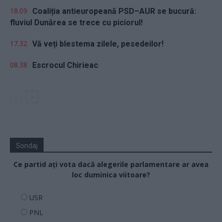
18.09
Coaliția antieuropeană PSD–AUR se bucură:
fluviul Dunărea se trece cu piciorul!
17.32
Vă veți blestema zilele, pesedeilor!
08.38
Escrocul Chirieac
Sondaj
Ce partid ați vota dacă alegerile parlamentare ar avea
loc duminica viitoare?
USR
PNL