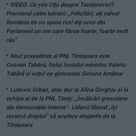
*
VIDEO. Ce știe Cîțu despre Teodorovici?
Premierul către tulceni: „Felicitări, aţi salvat
România de un spion rus! Aţi scos din
Parlament un om care făcea foarte, foarte mult
rău”
*
Noul președinte al PNL Timișoara este
Cosmin Tabără, fiului fostului ministru Valeriu
Tabără și soțul ex-gimnastei Simona Amânar
*
Ludovic Orban, atac dur la Alina Gorghiu și la
echipa ei de la PNL Timiș: „Încălcări grosolane
ale democrației interne”. Liderul liberal „își
rezervă dreptul” să anuleze alegerile de la
Timișoara