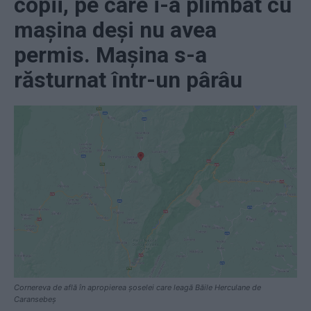
copii, pe care i-a plimbat cu
mașina deși nu avea
permis. Mașina s-a
răsturnat într-un pârâu
Cornereva de află în apropierea șoselei care leagă Băile Herculane de
Caransebeș