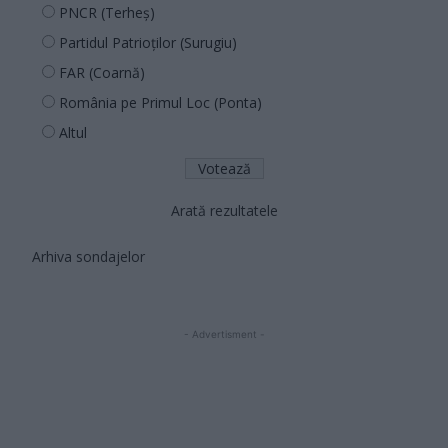
PNCR (Terheș)
Partidul Patrioților (Surugiu)
FAR (Coarnă)
România pe Primul Loc (Ponta)
Altul
Arată rezultatele
Arhiva sondajelor
- Advertisment -