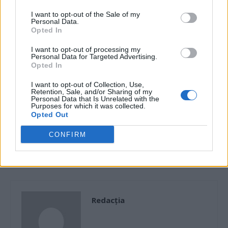
I want to opt-out of the Sale of my
Personal Data.
Opted In
I want to opt-out of processing my
Personal Data for Targeted Advertising.
Opted In
I want to opt-out of Collection, Use,
Articolul precedent
Articolul următor
Retention, Sale, and/or Sharing of my
Personal Data that Is Unrelated with the
România a atins ținta de 5
VIDEO. Oana Lovin,
Purposes for which it was collected.
milioane de vaccinați, cu
vuvuzeaua rusofilă, l-a hărțuit
Opted Out
prima doză, cu două luni
pe Dan Barna la restaurant.
întârziere. Premierul Cîțu o
„Mănâncă ciorbă domnu’
CONFIRM
anunțase pentru 1 iunie
Barna! Și alții n-au ce mânca
acasă…”
Redacţia