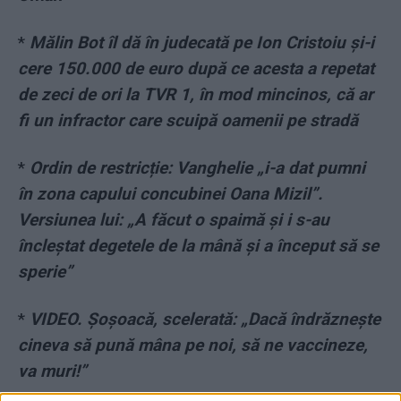
*
Mălin Bot îl dă în judecată pe Ion Cristoiu și-i
cere 150.000 de euro după ce acesta a repetat
de zeci de ori la TVR 1, în mod mincinos, că ar
fi un infractor care scuipă oamenii pe stradă
*
Ordin de restricție: Vanghelie „i-a dat pumni
în zona capului concubinei Oana Mizil”.
Versiunea lui: „A făcut o spaimă și i s-au
încleștat degetele de la mână și a început să se
sperie”
*
VIDEO. Șoșoacă, scelerată: „Dacă îndrăznește
cineva să pună mâna pe noi, să ne vaccineze,
va muri!”