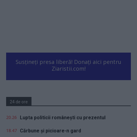
Susțineți presa liberă! Donați aici pentru
Ziaristii.com!
24 de ore
20.26
Lupta politicii românești cu prezentul
18.47
Cărbune și picioare-n gard