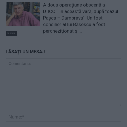
A doua operațiune obscenă a
DIICOT în această vară, după ”cazul
Pașca – Dumbrava”. Un fost
consilier al lui Băsescu a fost
percheziționat și...
News
LĂSAȚI UN MESAJ
Comentariu:
Nu