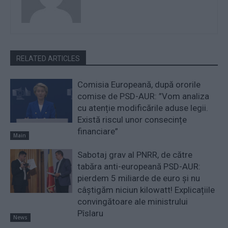
RELATED ARTICLES
Comisia Europeană, după ororile
comise de PSD-AUR: ”Vom analiza
cu atenție modificările aduse legii.
Există riscul unor consecințe
financiare”
Main
Sabotaj grav al PNRR, de către
tabăra anti-europeană PSD-AUR:
pierdem 5 miliarde de euro și nu
câștigăm niciun kilowatt! Explicațiile
convingătoare ale ministrului
Pîslaru
News