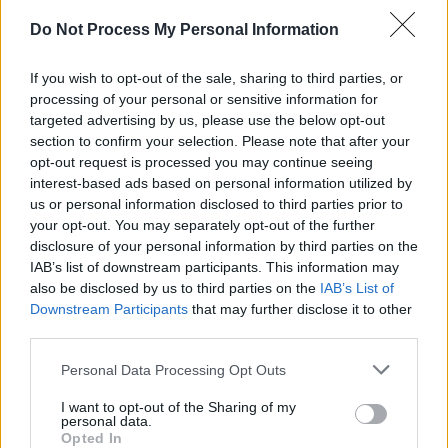
*
Cele 4 pensii speciale ale lui Valer Dorneanu:
Do Not Process My Personal Information
9.180 de euro pe lună, dintr-un venit total de
17.200 de euro
If you wish to opt-out of the sale, sharing to third parties, or
processing of your personal or sensitive information for
targeted advertising by us, please use the below opt-out
*
Cea mai rușinoasă zi din istoria fotbalului
section to confirm your selection. Please note that after your
românesc: FCSB, CSU Craiova și Sepsi,
opt-out request is processed you may continue seeing
interest-based ads based on personal information utilized by
eliminate de echipe din Kazahstan, Albania și
us or personal information disclosed to third parties prior to
Slovacia! Pentru asta a fost boicotată
your opt-out. You may separately opt-out of the further
Olimpiada?!
disclosure of your personal information by third parties on the
IAB’s list of downstream participants. This information may
- Advertisement -
also be disclosed by us to third parties on the
IAB’s List of
Downstream Participants
that may further disclose it to other
third parties.
Personal Data Processing Opt Outs
I want to opt-out of the Sharing of my
personal data.
TAGS
copil mort
Cornereva
mamă fără permis
Opted In