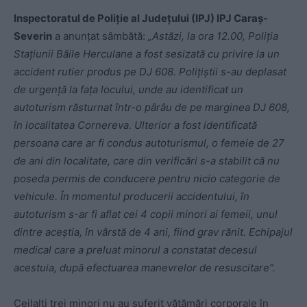
Inspectoratul de Poliție al Județului (IPJ) IPJ Caraş-
Severin
a anunțat sâmbătă:
„Astăzi, la ora 12.00, Poliţia
Staţiunii Băile Herculane a fost sesizată cu privire la un
accident rutier produs pe DJ 608. Poliţiştii s-au deplasat
de urgenţă la faţa locului, unde au identificat un
autoturism răsturnat într-o pârâu de pe marginea DJ 608,
în localitatea Cornereva. Ulterior a fost identificată
persoana care ar fi condus autoturismul, o femeie de 27
de ani din localitate, care din verificări s-a stabilit că nu
poseda permis de conducere pentru nicio categorie de
vehicule. În momentul producerii accidentului, în
autoturism s-ar fi aflat cei 4 copii minori ai femeii, unul
dintre aceştia, în vârstă de 4 ani, fiind grav rănit. Echipajul
medical care a preluat minorul a constatat decesul
acestuia, după efectuarea manevrelor de resuscitare”.
Ceilalţi trei minori nu au suferit vătămări corporale în