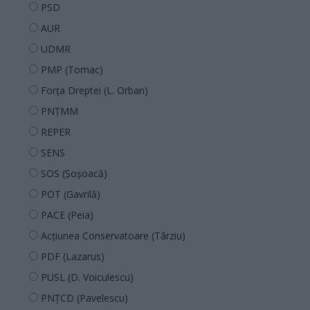
PSD
AUR
UDMR
PMP (Tomac)
Forța Dreptei (L. Orban)
PNȚMM
REPER
SENS
SOS (Șoșoacă)
POT (Gavrilă)
PACE (Peia)
Acțiunea Conservatoare (Târziu)
PDF (Lazarus)
PUSL (D. Voiculescu)
PNȚCD (Pavelescu)