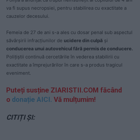
va fi supus necropsiei, pentru stabilirea cu exactitate a
cauzelor decesului.
Femeia de 27 de ani s-a ales cu dosar penal sub aspectul
săvârşirii infracţiunilor de
ucidere din culpă
şi
conducerea unui autovehicul fără permis de conducere.
Polițiștii continuă cercetările în vederea stabilirii cu
exactitate a împrejurărilor în care s-a produs tragicul
eveniment.
Puteți susține ZIARISTII.COM făcând
o
donație AICI.
Vă mulțumim!
CITIȚI ȘI: