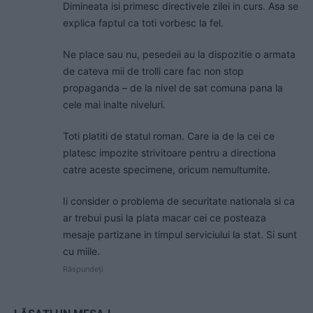
Dimineata isi primesc directivele zilei in curs. Asa se
explica faptul ca toti vorbesc la fel.
Ne place sau nu, pesedeii au la dispozitie o armata
de cateva mii de trolli care fac non stop
propaganda – de la nivel de sat comuna pana la
cele mai inalte niveluri.
Toti platiti de statul roman. Care ia de la cei ce
platesc impozite strivitoare pentru a directiona
catre aceste specimene, oricum nemultumite.
Ii consider o problema de securitate nationala si ca
ar trebui pusi la plata macar cei ce posteaza
mesaje partizane in timpul serviciului la stat. Si sunt
cu miile.
Răspundeți