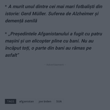
*
A murit unul dintre cei mai mari fotbaliști din
istorie: Gerd Müller. Suferea de Alzheimer și
demență senilă
*
„Președintele Afganistanului a fugit cu patru
mașini și un elicopter pline cu bani. Nu au
încăput toți, o parte din bani au rămas pe
asfalt”
- Advertisement -
TAGS
afganistan
joe biden
SUA