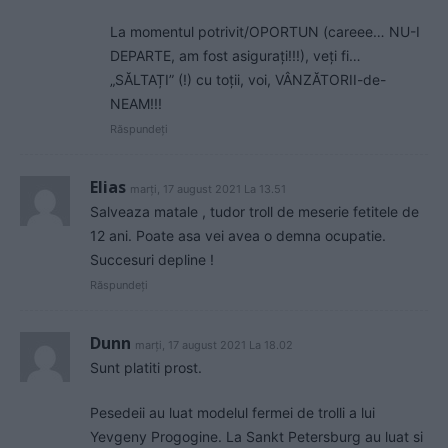
La momentul potrivit/OPORTUN (careee… NU-I
DEPARTE, am fost asigurați!!!), veți fi…
„SĂLTAȚI” (!) cu toții, voi, VÂNZĂTORII-de-
NEAM!!!
Răspundeți
Elias
marți, 17 august 2021 La 13.51
Salveaza matale , tudor troll de meserie fetitele de
12 ani. Poate asa vei avea o demna ocupatie.
Succesuri depline !
Răspundeți
Dunn
marți, 17 august 2021 La 18.02
Sunt platiti prost.
Pesedeii au luat modelul fermei de trolli a lui
Yevgeny Progogine. La Sankt Petersburg au luat si