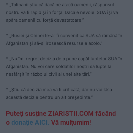
* „Talibanii știu că dacă ne atacă oamenii, răspunsul
nostru va fi rapid și în forță. Dacă e nevoie, SUA își va
apăra oamenii cu forță devastatoare.”
* „Rusiei și Chinei le-ar fi convenit ca SUA să rămână în
Afganistan și să-și irosească resursele acolo.”
* „Nu îmi regret decizia de a pune capăt luptelor SUA în
Afganistan. Nu voi cere soldaților noștri să lupte la
nesfârșit în războiul civil al unei alte țări.”
* „Știu că decizia mea va fi criticată, dar nu voi lăsa
această decizie pentru un alt președinte.”
Puteți susține ZIARISTII.COM făcând
o
donație AICI.
Vă mulțumim!