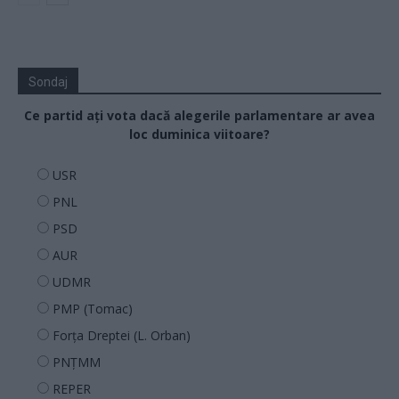
Sondaj
Ce partid ați vota dacă alegerile parlamentare ar avea
loc duminica viitoare?
USR
PNL
PSD
AUR
UDMR
PMP (Tomac)
Forța Dreptei (L. Orban)
PNȚMM
REPER