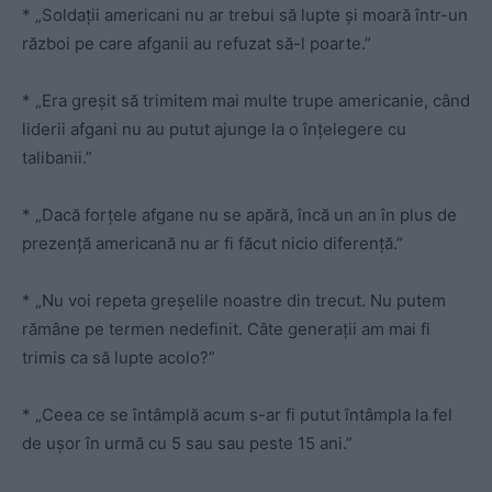
* „Soldații americani nu ar trebui să lupte și moară într-un
război pe care afganii au refuzat să-l poarte.”
* „Era greșit să trimitem mai multe trupe americanie, când
liderii afgani nu au putut ajunge la o înțelegere cu
talibanii.”
* „Dacă forțele afgane nu se apără, încă un an în plus de
prezență americană nu ar fi făcut nicio diferență.”
* „Nu voi repeta greșelile noastre din trecut. Nu putem
rămâne pe termen nedefinit. Câte generații am mai fi
trimis ca să lupte acolo?”
* „Ceea ce se întâmplă acum s-ar fi putut întâmpla la fel
de ușor în urmă cu 5 sau sau peste 15 ani.”