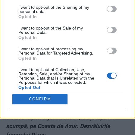
I want to opt-out of the Sharing of my
12 ani și 8 luni de închisoare și avea de plătit
personal data.
480.000 de euro
Opted In
I want to opt-out of the Sale of my
*
Ceas de 21.000 de dolari la mâna cu care
Personal Data.
Opted In
Tudorache-Diamant strânge semnături pentru
I want to opt-out of processing my
demiterea lui Clotilde Armand!
Personal Data for Targeted Advertising.
Opted In
*
Iurie Roșca, agent KGB și propagandist-șef al
I want to opt-out of Collection, Use,
Retention, Sale, and/or Sharing of my
Sputnik în Basarabia – 3 ani interdicție de
Personal Data that Is Unrelated with the
Purposes for which it was collected.
intrare în România! A fost întors de la Vama
Opted Out
Albița
CONFIRM
*
Fostul șef al ANI, Horia Georgescu, se
distrează pe un yacht de lux, cu șampanie
scumpă, pe Coasta de Azur. Dezvăluirile
fugarului Rizea