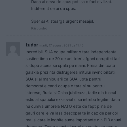
Daca ai ceva de spus poti sa o faci civilizat.
Indiferent ce ai de spus.
Sper sa-ti stearga urgent mesajul.
Răspundeți
tudor
marți, 17 august 2021 La 11.46
Incredibil, SUA ocupa militar o tara independenta,
sustine timp de 20 de ani lideri afgani corupti si lasi
si dupa aceea se spala pe maini. Presa din toata
galaxia prezinta distrugerea mitului invincibilitatii
SUA si al manipularii ca SUA lupta pentru
democratie cand ocupa o tara si nu pentru
interese, Rusia si China jubileaza, tarile din blocul
estic al spatiului ex-sovietic se intreba legitim daca
nu cumva umbrela NATO este de fapt plina de
gauri care le va lasa descoperite in caz de pericol
real si care le inghite sume importante din PIB anual
degeaba. Toate aceste lucruri nu conteaza pentru