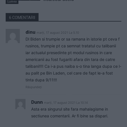
Lumea
6 COMENTARII
dinu
marți, 17 august 2021 La 5.10
Dl Biden si trumpie or sa ramana in istorie pt ceva f
rusinos, trumpie pt ca semnat tratatul cu talibanii
iar actualul presedinte pt modul rusinos in care
americanii au fost fugariti afara din tara de catre
talibani!!!! Ca i-a pus naiba s-o tina langa dupa ce l-
au palit pe Bin Laden, cel care de fapt le-a fost
tinta dupa 9/11!!!
Răspundeți
Dunn
marți, 17 august 2021 La 10.14
Asta era singurul site fara mahalagisme in
sectiunea comentarii. Ar fi bine sa dispari.