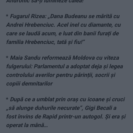
Andronic să-ți lumineze calea!
*
Fugarul Rizea: „Dana Budeanu se mărită cu
Andrei Hrebenciuc. Acel inel cu diamante, cu
care se laudă acum, e luat din banii furați de
familia Hrebenciuc, tată și fiu!”
*
Maia Sandu reformează Moldova cu viteza
fulgerului: Parlamentul a adoptat deja și legea
controlului averilor pentru părinții, socrii și
copiii demnitarilor
*
După ce a umblat prin oraș cu icoane și cruci
„să alunge duhurile necurate”, Gigi Becali a
fost învins de Rapid printr-un autogol. Și era și
operat la mână…