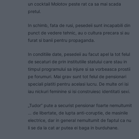
un cocktail Molotov peste rat ca sa mai scada
pretul.
In schimb, fata de rusi, pesedeii sunt incapabili din
punct de vedere tehnic, au o cultura precara si au
furat si banii pentru propaganda.
In conditiile date, pesedeii au facut apel la tot felul
de secaturi de prin institutiile statului care stau in
timpul programului sa injure si sa vorbeasca prostii
pe forumuri. Mai grav sunt tot felul de pensionari
speciali platiti pentru acelasi lucru. De multe ori isi
iau nickuri feminine si isi construiesc identitati sexi.
„Tudor” pute a securist pensionar foarte nemultumit
… de libertate, de lupta anti-coruptie, de masinile
electrice, dar in general nemultumit de faptul ca nu
li se da la cat ar putea ei baga in burduhane.