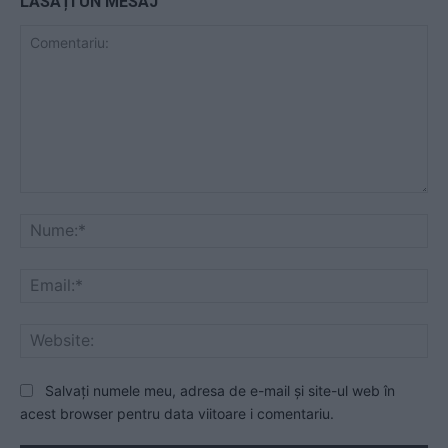
LĂSAȚI UN MESAJ
Comentariu:
Nu
Ema
Web
Salvați numele meu, adresa de e-mail și site-ul web în
acest browser pentru data viitoare i comentariu.