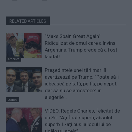
RELATED ARTICLES
”Make Spain Great Again”.
Ridiculizat de omul care a învins
Argentina, Trump crede că a fost
laudat!
America
Președintele unei țări mari îl
avertizează pe Trump: ”Poate să-i
iubească pe tată, pe fiu, pe nepot,
dar să nu se amestece” în
alegerile...
Lumea
VIDEO. Regele Charles, felicitat de
un Sir: ”Aţi fost superb, absolut
superb. L-aţi pus la locul lui pe
ticălosul acela”