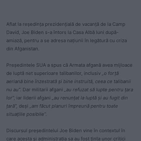
Aflat la reședința prezidențială de vacanță de la Camp
David, Joe Biden s-a întors la Casa Albă luni după-
amiază, pentru a se adresa națiunii în legătură cu criza
din Afganistan.
Președintele SUA a spus că Armata afgană avea mijloace
de luptă net superioare talibanilor, inclusiv
„o forță
aeriană bine înzestrată și bine instruită, ceea ce talibanii
nu au”.
Dar militarii afgani
„au refuzat să lupte pentru țara
lor”,
iar liderii afgani
„au renunțat la luptă și au fugit din
țară”,
deși
„am făcut planuri împreună pentru toate
situațiile posibile”.
Discursul președintelui Joe Biden vine în contextul în
care acesta și administrația sa au fost ținta unor critici