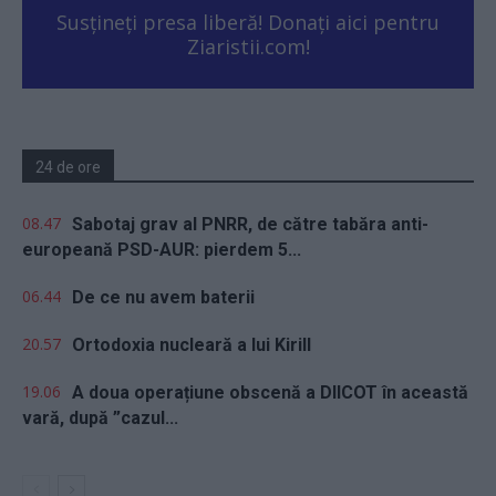
Susțineți presa liberă! Donați aici pentru
Ziaristii.com!
24 de ore
08.47
Sabotaj grav al PNRR, de către tabăra anti-
europeană PSD-AUR: pierdem 5...
06.44
De ce nu avem baterii
20.57
Ortodoxia nucleară a lui Kirill
19.06
A doua operațiune obscenă a DIICOT în această
vară, după ”cazul...