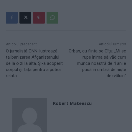
Articolul precedent
Articolul următor
O jurnalistă CNN ilustrează
Orban, cu flinta pe Cîțu: „Mi se
talibanizarea Afganistanului
rupe inima să văd cum
de la o zi la alta. Și-a acoperit
munca noastră de 4 ani e
corpul și faţa pentru a putea
pusă în umbră de niște
relata
dezvăluiri”
Robert Mateescu