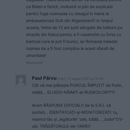
ca Biden e fericit, multumit si plin de explicatii
pentru fuga rusinoasa cu steagul in mana al
ambasadorului SUA din Afganistan!!! In timpul
acesta, fetite de 12 ani sunt alergate de talibani pe
strazile din Kabul pentru a fi casatorite cu forta cu
barbosi care le pot fi bunici, iar Romania traieste
rusinea de a fi fost complice la acest sfarsit de
umanitate!
Răspundeți
Paul Pârvu
marți, 17 august 2021 La 16.46
Cât vă mai plătește PORCUL-ÎMPUȚIT de Putin,
măăă… SLUGOI-NĂIMIT-al-RUSKOILOR???!
Avem RĂSPUNS (OFICIAL!) de la S.R.I. că
sunteți… IDENTIFICAȚI-și-MONITORIZAȚI: tu,
neamul tău și „legăturile” tale, băăă… „tudor”OV-
ule, TRĂDĂTORULE-de-ȚARĂ!!!