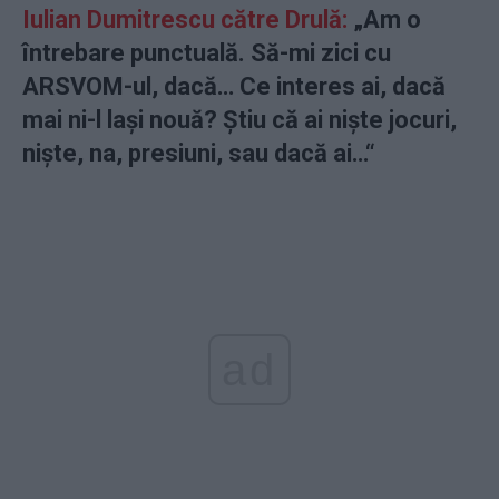
Iulian Dumitrescu către Drulă:
„Am o
întrebare punctuală. Să-mi zici cu
ARSVOM-ul, dacă… Ce interes ai, dacă
mai ni-l lași nouă? Știu că ai niște jocuri,
niște, na, presiuni, sau dacă ai…“
ad