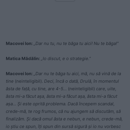
Macovei Ion:
„Dar nu tu, nu te băga tu aici! Nu te băga!”
Matica Mădălin:
„Io discut, e o strategie.”
Macovei Ion:
„Dar nu te băga tu aici, mă, nu să vină de la
tine
(neinteligibil).
Deci, încă o dată, Drulă, în momentul
ăsta de față, cu tine, are 4-5…
(neinteligibil)
care, uite,
ăsta mi-a făcut așa, ăsta mi-a făcut așa, ăsta mi-a făcut
așa… Și este oprită problema. Dacă începem scandal,
crede-mă, te rog frumos, că nu ajungem să discutăm, să
finalizăm. Și dacă omul ăsta e nebun, e nebun, crede-mă,
io știu ce spun, îți spun din sursă sigură și io nu vorbesc