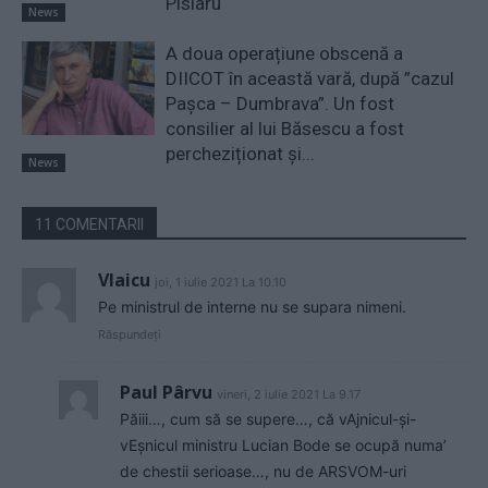
Pîslaru
News
A doua operațiune obscenă a
DIICOT în această vară, după ”cazul
Pașca – Dumbrava”. Un fost
consilier al lui Băsescu a fost
percheziționat și...
News
11 COMENTARII
Vlaicu
joi, 1 iulie 2021 La 10.10
Pe ministrul de interne nu se supara nimeni.
Răspundeți
Paul Pârvu
vineri, 2 iulie 2021 La 9.17
Păiii…, cum să se supere…, că vAjnicul-și-
vEșnicul ministru Lucian Bode se ocupă numa’
de chestii serioase…, nu de ARSVOM-uri