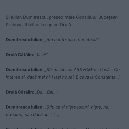
Și Iulian Dumitrescu, președintele Consiliului Județean
Prahova, îl bătea la cap pe Drulă.
Dumitrescu Iulian:
„Am o întrebare punctuală”.
Drulă Cătălin:
„Ia zi!”
Dumitrescu Iulian:
„Să-mi zici cu ARSVOM-ul, dacă… Ce
interes ai, dacă mai ni-l lași nouă? E ceva la Constanța…”
Drulă Cătălin:
„Da… Băi…”
Dumitrescu Iulian:
„Știu că ai niște jocuri, niște, na,
presiuni, sau dacă ai…” (…)