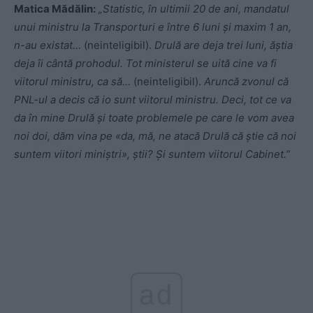
Matica Mădălin:
„Statistic, în ultimii 20 de ani, mandatul
unui ministru la Transporturi e între 6 luni și maxim 1 an,
n-au existat…
(neinteligibil).
Drulă are deja trei luni, ăștia
deja îi cântă prohodul. Tot ministerul se uită cine va fi
viitorul ministru, ca să…
(neinteligibil).
Aruncă zvonul că
PNL-ul a decis că io sunt viitorul ministru. Deci, tot ce va
da în mine Drulă și toate problemele pe care le vom avea
noi doi, dăm vina pe «da, mă, ne atacă Drulă că știe că noi
suntem viitori miniștri», știi? Și suntem viitorul Cabinet.”
ad