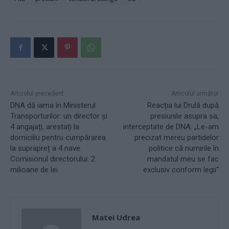
Articolul precedent
Articolul următor
DNA dă iama în Ministerul
Reacția lui Drulă după
Transporturilor: un director și
presiunile asupra sa,
4 angajați, arestați la
interceptate de DNA: „Le-am
domiciliu pentru cumpărarea
precizat mereu partidelor
la suprapreț a 4 nave.
politice că numirile în
Comisionul directorului: 2
mandatul meu se fac
milioane de lei
exclusiv conform legii“
Matei Udrea