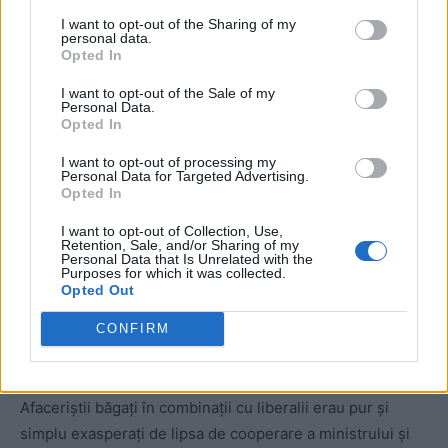
Drulă Cătălin:
„Te-a întrebat de…”
I want to opt-out of the Sharing of my
personal data.
Opted In
Dumitrescu Iulian:
„Da, i-am spus «lasă că vorbesc io cu
tine».” (…)
I want to opt-out of the Sale of my
Personal Data.
Opted In
Drulă Cătălin:
„La ARSVOM, că m-ai întrebat, n-am avut
I want to opt-out of processing my
decât asta cu Corpul de Control, pentru că nu știu pe cine
Personal Data for Targeted Advertising.
să întreb. Dacă știi tu un om bun pe partea asta cu
Opted In
salvare, că aici e minat cumva.”
I want to opt-out of Collection, Use,
Retention, Sale, and/or Sharing of my
Personal Data that Is Unrelated with the
„Este, totuși, o problemă cu acest om,
Purposes for which it was collected.
Opted Out
care nu pot să spun că-i om, e un câine,
acest Drulă, și trebuie să găsim o soluție
CONFIRM
pentru el”
Afaceriștii băgați în combinații cu liberalii erau pur și
simplu exasperați de lipsa de cooperare a ministrului și