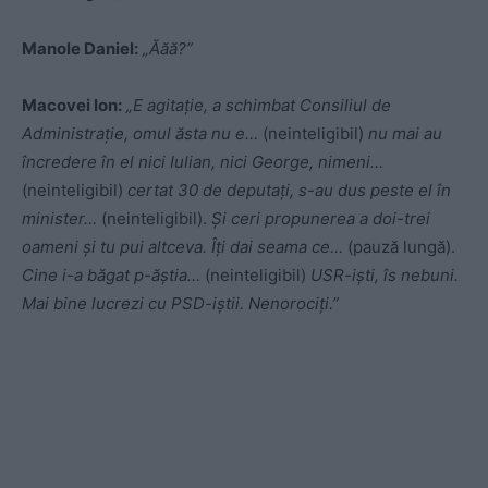
Manole Daniel:
„Ăăă?”
Macovei Ion:
„E agitație, a schimbat Consiliul de
Administrație, omul ăsta nu e…
(neinteligibil)
nu mai au
încredere în el nici Iulian, nici George, nimeni…
(neinteligibil)
certat 30 de deputați, s-au dus peste el în
minister…
(neinteligibil).
Și ceri propunerea a doi-trei
oameni și tu pui altceva. Îți dai seama ce…
(pauză lungă).
Cine i-a băgat p-ăștia…
(neinteligibil)
USR-iști, îs nebuni.
Mai bine lucrezi cu PSD-iștii. Nenorociți.”