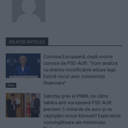
RELATED ARTICLES
Comisia Europeană, după ororile
comise de PSD-AUR: ”Vom analiza
cu atenție modificările aduse legii.
Există riscul unor consecințe
financiare”
Main
Sabotaj grav al PNRR, de către
tabăra anti-europeană PSD-AUR:
pierdem 5 miliarde de euro și nu
câștigăm niciun kilowatt! Explicațiile
convingătoare ale ministrului