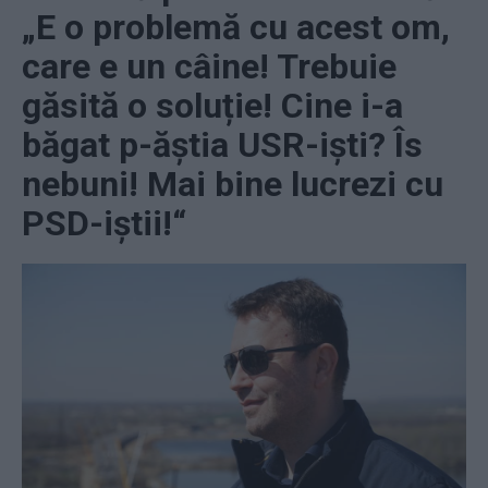
„E o problemă cu acest om,
care e un câine! Trebuie
găsită o soluție! Cine i-a
băgat p-ăștia USR-iști? Îs
nebuni! Mai bine lucrezi cu
PSD-iștii!“