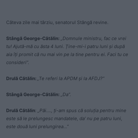
Câteva zile mai târziu, senatorul Stângă revine.
Stângă George-Cătălin:
„Domnule ministru, fac ce vrei
tu! Ajută-mă cu ăsta 4 luni. Ține-mi-i patru luni și după
aia îți promit că nu mai vin pe la tine pentru ei. Faci tu ce
consideri”.
Drulă Cătălin:
„Te referi la APDM și la AFDJ?”
Stângă George-Cătălin:
„Da”.
Drulă Cătălin
:
„Păi…., ți-am spus că soluția pentru mine
este să le prelungesc mandatele, da’ nu pe patru luni,
este două luni prelungirea…”