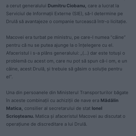
a cerut generalului
Dumitru Ciobanu,
care a lucrat la
Serviciul de Informații Externe (SIE), să-l determine pe
Drulă să avantajeze o companie turcească într-o licitație.
Macovei era turbat pe ministru, pe care-l numea “câine”
pentru că nu se putea ajunge la o înțelegere cu el.
Afaceristul i s-a plâns generalului: „(…) dar este totuși o
problemă cu acest om, care nu pot să spun că-i om, e un
câine, acest Drulă, și trebuie să găsim o soluție pentru
el”.
Una din persoanele din Ministerul Transporturilor băgate
în aceste combinații cu achiziții de nave era
Mădălin
Matica,
consilier al secretarului de stat
Ionel
Scrioșteanu.
Matica și afaceristul Macovei au discutat o
operațiune de discreditare a lui Drulă.