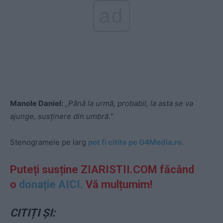
ad
Manole Daniel:
„Până la urmă, probabil, la asta se va
ajunge, susținere din umbră.”
Stenogramele pe larg
pot fi citite pe G4Media.ro
.
Puteți susține ZIARISTII.COM făcând
o
donație AICI.
Vă mulțumim!
CITIȚI ȘI: