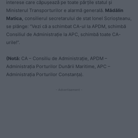
interese care căpușează pe toate părțile statul și
Ministerul Transporturilor e alarmă generală.
Mădălin
Matica,
consilierul secretarului de stat Ionel Scrioșteanu,
se plânge: “Vezi că a schimbat CA-ul la APDM, schimbă
Consiliul de Administrație la APC, schimbă toate CA-
urile!“.
(Notă:
CA – Consiliu de Administrație, APDM –
Administrația Porturilor Dunării Maritime, APC –
Administrația Porturilor Constanța).
- Advertisement -