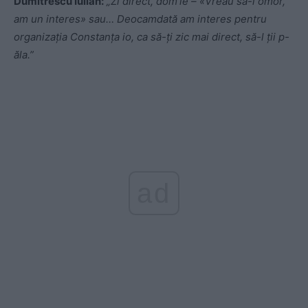
Dumitrescu Iulian:
„Zi direct, dom’le – «Vreau să-l omor,
am un interes» sau… Deocamdată am interes pentru
organizația Constanța io, ca să-ți zic mai direct, să-l ții p-
ăla.”
ad