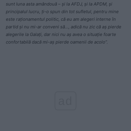
sunt luna asta amândouă – și la AFDJ, și la APDM, și
principalul lucru, ți-o spun din tot sufletul, pentru mine
este raționamentul politic, că eu am alegeri interne în
partid și nu mi-ar conveni să…, adică nu zic că aș pierde
alegerile la Galați, dar nici nu aș avea o situație foarte
confortabilă dacă mi-aș pierde oamenii de acolo”.
ad