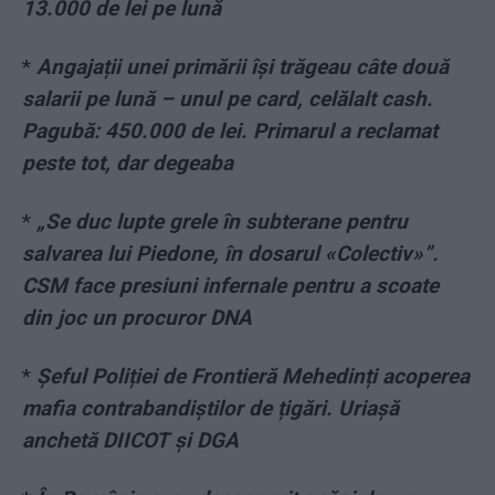
13.000 de lei pe lună
*
Angajații unei primării își trăgeau câte două
salarii pe lună – unul pe card, celălalt cash.
Pagubă: 450.000 de lei. Primarul a reclamat
peste tot, dar degeaba
*
„Se duc lupte grele în subterane pentru
salvarea lui Piedone, în dosarul «Colectiv»”.
CSM face presiuni infernale pentru a scoate
din joc un procuror DNA
*
Șeful Poliției de Frontieră Mehedinți acoperea
mafia contrabandiștilor de țigări. Uriașă
anchetă DIICOT și DGA