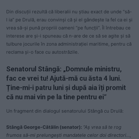
Din discuții rezultă că liberalii nu știau exact de unde “să-
l ia” pe Drulă, erau convinși că și el gândește la fel ca ei și
vrea să-și pună propriii oameni “pe funcții”. Îl întrebau ce
interese are și-i spuneau că n-are de ce să se agite și să
tulbure jocurile în zona administrației maritime, pentru că
reclama și-o face cu autostrăzile.
Senatorul Stângă: „Domnule ministru,
fac ce vrei tu! Ajută-mă cu ăsta 4 luni.
Ține-mi-i patru luni și după aia îți promit
că nu mai vin pe la tine pentru ei“
Un fragment din dialogul senatorului Stângă cu Drulă:
Stângă George-Cătălin (senator):
”Aș vrea să te rog
frumos să-mi prelungești mandatele celor doi directori…,