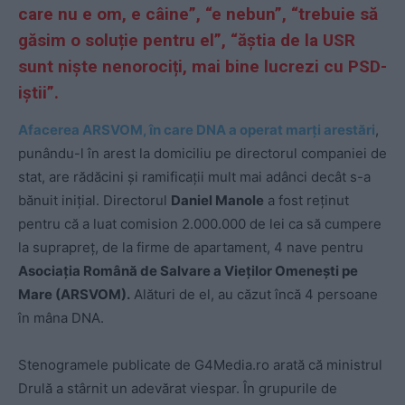
care nu e om, e câine”, “e nebun”, “trebuie să
găsim o soluție pentru el”, “ăștia de la USR
sunt niște nenorociți, mai bine lucrezi cu PSD-
iștii”.
Afacerea ARSVOM, în care DNA a operat marți arestări
,
punându-l în arest la domiciliu pe directorul companiei de
stat, are rădăcini și ramificații mult mai adânci decât s-a
bănuit inițial. Directorul
Daniel Manole
a fost reținut
pentru că a luat comision 2.000.000 de lei ca să cumpere
la suprapreț, de la firme de apartament, 4 nave pentru
Asociația Română de Salvare a Vieților Omenești pe
Mare (ARSVOM).
Alături de el, au căzut încă 4 persoane
în mâna DNA.
Stenogramele publicate de G4Media.ro arată că ministrul
Drulă a stârnit un adevărat viespar. În grupurile de