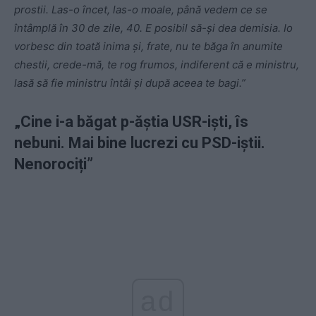
prostii. Las-o încet, las-o moale, până vedem ce se
întâmplă în 30 de zile, 40. E posibil să-și dea demisia. Io
vorbesc din toată inima și, frate, nu te băga în anumite
chestii, crede-mă, te rog frumos, indiferent că e ministru,
lasă să fie ministru întâi și după aceea te bagi.”
„Cine i-a băgat p-ăștia USR-iști, îs
nebuni. Mai bine lucrezi cu PSD-iștii.
Nenorociți”
ad