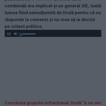
combinații era implicat și un general SIE, toată
lumea fiind nemulțumită de Drulă pentru că nu
răspunde la comenzi și nu vrea să ia decizii
pe criterii politice.
Play
Concluzia grupului infracțional: Drulă “e un om