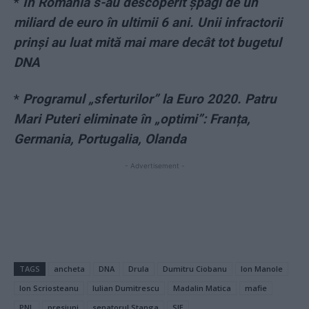
*
În România s-au descoperit șpăgi de un
miliard de euro în ultimii 6 ani. Unii infractorii
prinși au luat mită mai mare decât tot bugetul
DNA
*
Programul „sferturilor” la Euro 2020. Patru
Mari Puteri eliminate în „optimi”: Franța,
Germania, Portugalia, Olanda
- Advertisement -
TAGS
ancheta
DNA
Drula
Dumitru Ciobanu
Ion Manole
Ion Scriosteanu
Iulian Dumitrescu
Madalin Matica
mafie
PNL
presiuni
senatorul Stanga
SIE