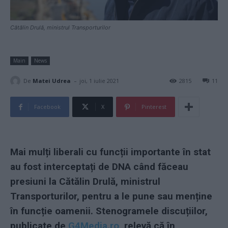
Cătălin Drulă, ministrul Transporturilor
Main
News
-
De
Matei Udrea
joi, 1 iulie 2021
2815
11
Facebook
X
Pinterest
Mai mulți liberali cu funcții importante în stat
au fost interceptați de DNA când făceau
presiuni la Cătălin Drulă, ministrul
Transporturilor, pentru a le pune sau menține
în funcție oamenii. Stenogramele discuțiilor,
publicate de
G4Media.ro
, relevă că în