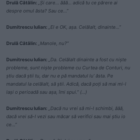
Drulă Cătălin:
„Și care… ăăă… adică tu ce părere ai
despre omul ăsta? Sau ce…”
Dumitrescu Iulian:
„El e OK, așa. Celălalt, dinainte…”
Drulă Cătălin:
„Manole, nu?”
Dumitrescu Iulian:
„Da. Celălalt dinainte a fost cu niște
probleme, sunt niște probleme cu Curtea de Conturi, nu
știu dacă știi tu, dar nu e pă mandatul lu’ ăsta. Pe
mandatul la celălalt, să știi. Adică, dacă poți să mai mi-l
lași o perioadă sau așa, îmi spui.”
(…)
Dumitrescu Iulian:
„Dacă nu vrei să mi-l schimbi, ăăă,
dacă vrei să-l vezi sau măcar să verifici sau mai știu io
ce…”