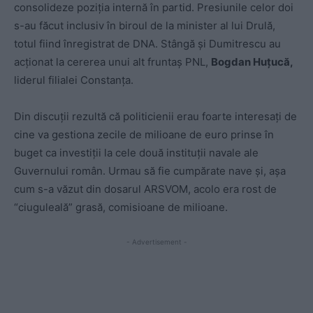
consolideze poziția internă în partid. Presiunile celor doi
s-au făcut inclusiv în biroul de la minister al lui Drulă,
totul fiind înregistrat de DNA. Stângă și Dumitrescu au
acționat la cererea unui alt fruntaș PNL,
Bogdan Huțucă,
liderul filialei Constanța.
Din discuții rezultă că politicienii erau foarte interesați de
cine va gestiona zecile de milioane de euro prinse în
buget ca investiții la cele două instituții navale ale
Guvernului român. Urmau să fie cumpărate nave și, așa
cum s-a văzut din dosarul ARSVOM, acolo era rost de
“ciuguleală” grasă, comisioane de milioane.
- Advertisement -