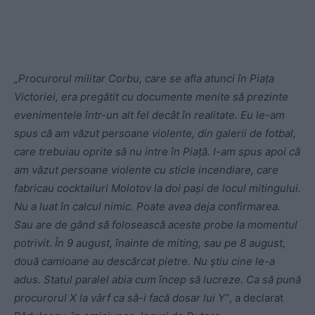
„Procurorul militar Corbu, care se afla atunci în Piaţa
Victoriei, era pregătit cu documente menite să prezinte
evenimentele într-un alt fel decât în realitate. Eu le-am
spus că am văzut persoane violente, din galerii de fotbal,
care trebuiau oprite să nu intre în Piaţă. I-am spus apoi că
am văzut persoane violente cu sticle incendiare, care
fabricau cocktailuri Molotov la doi paşi de locul mitingului.
Nu a luat în calcul nimic. Poate avea deja confirmarea.
Sau are de gând să folosească aceste probe la momentul
potrivit. În 9 august, înainte de miting, sau pe 8 august,
două camioane au descărcat pietre. Nu ştiu cine le-a
adus. Statul paralel abia cum încep să lucreze. Ca să pună
procurorul X la vârf ca să-i facă dosar lui Y”
, a declarat