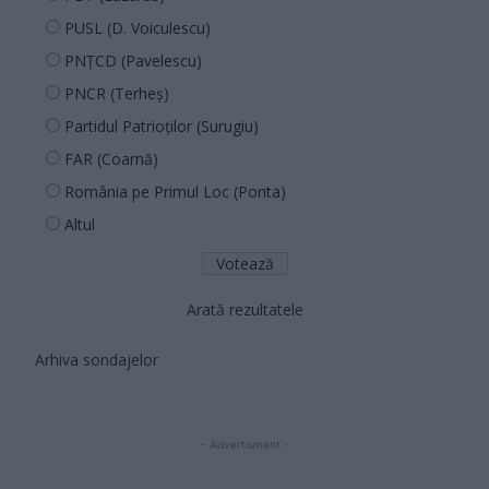
PUSL (D. Voiculescu)
PNȚCD (Pavelescu)
PNCR (Terheș)
Partidul Patrioților (Surugiu)
FAR (Coarnă)
România pe Primul Loc (Ponta)
Altul
Arată rezultatele
Arhiva sondajelor
- Advertisment -