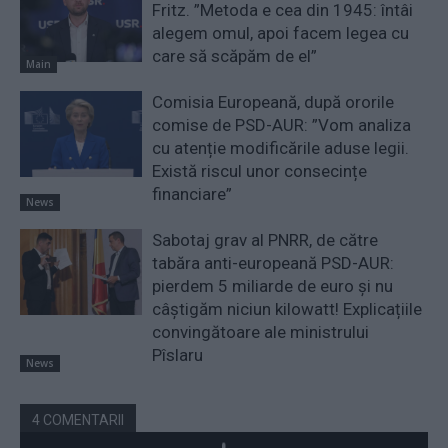
Fritz. ”Metoda e cea din 1945: întâi
alegem omul, apoi facem legea cu
care să scăpăm de el”
Main
Comisia Europeană, după ororile
comise de PSD-AUR: ”Vom analiza
cu atenție modificările aduse legii.
Există riscul unor consecințe
financiare”
News
Sabotaj grav al PNRR, de către
tabăra anti-europeană PSD-AUR:
pierdem 5 miliarde de euro și nu
câștigăm niciun kilowatt! Explicațiile
convingătoare ale ministrului
Pîslaru
News
4 COMENTARII