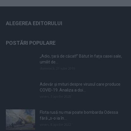
ALEGEREA EDITORULUI
POSTĂRI POPULARE
„Adio, țară de căcat!” Bătut în fața casei sale,
umilit de...
duminică, 21 iulie 2019
Adevăr și mituri despre virusul care produce
COVID-19. Analiza a doi...
vineri, 3 aprilie 2020
Flota rusă nu mai poate bombarda Odessa
fără „s-o ia în...
vineri, 8 aprilie 2022