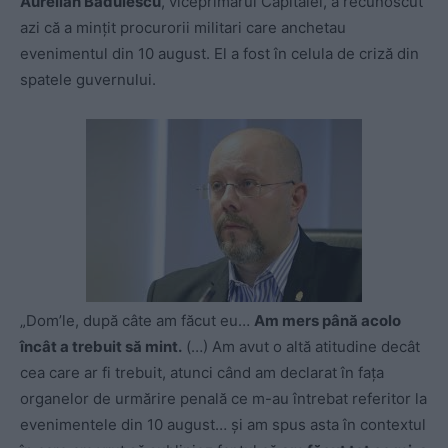
Aurelian Bădulescu
, viceprimarul Capitalei, a recunoscut
azi că a minţit procurorii militari care anchetau
evenimentul din 10 august. El a fost în celula de criză din
spatele guvernului.
„Dom’le, după câte am făcut eu…
Am mers până acolo
încât a trebuit să mint.
(…) Am avut o altă atitudine decât
cea care ar fi trebuit, atunci când am declarat în fața
organelor de urmărire penală ce m-au întrebat referitor la
evenimentele din 10 august… și am spus asta în contextul