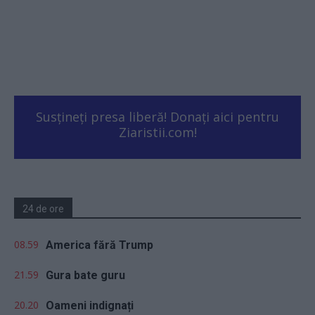
Susțineți presa liberă! Donați aici pentru
Ziaristii.com!
24 de ore
08.59
America fără Trump
21.59
Gura bate guru
20.20
Oameni indignați