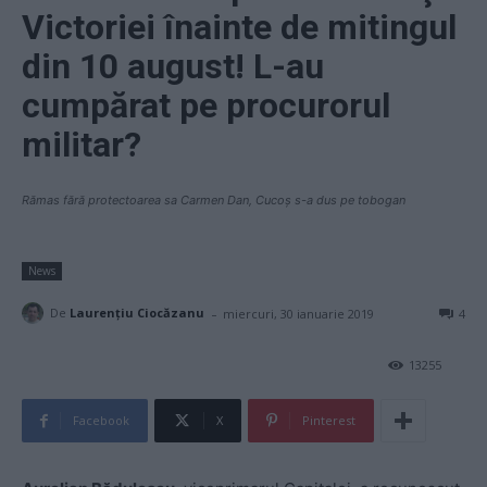
Victoriei înainte de mitingul
din 10 august! L-au
cumpărat pe procurorul
militar?
Rămas fără protectoarea sa Carmen Dan, Cucoș s-a dus pe tobogan
News
-
De
Laurențiu Ciocăzanu
miercuri, 30 ianuarie 2019
4
13255
Facebook
X
Pinterest