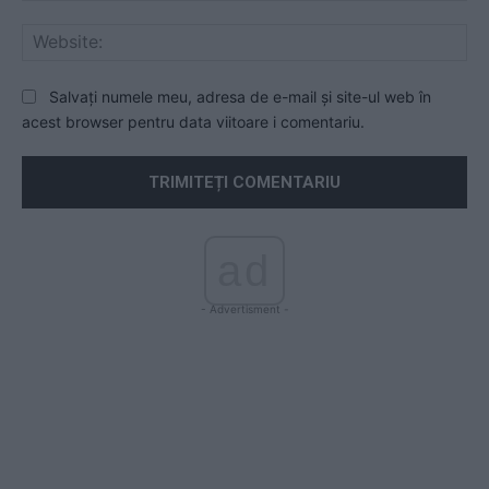
Web
Salvați numele meu, adresa de e-mail și site-ul web în
acest browser pentru data viitoare i comentariu.
ad
- Advertisment -