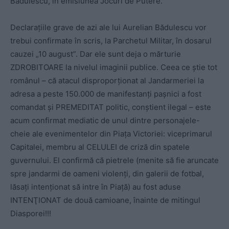
Bădulescu, în emisiunea Jocuri de Putere.
Declaraţiile grave de azi ale lui Aurelian Bădulescu vor
trebui confirmate în scris, la Parchetul Militar, în dosarul
cauzei „10 august”. Dar ele sunt deja o mărturie
ZDROBITOARE la nivelul imaginii publice. Ceea ce ştie tot
românul – că atacul disproporţionat al Jandarmeriei la
adresa a peste 150.000 de manifestanţi paşnici a fost
comandat şi PREMEDITAT politic, conştient ilegal – este
acum confirmat mediatic de unul dintre personajele-
cheie ale evenimentelor din Piaţa Victoriei: viceprimarul
Capitalei, membru al CELULEI de criză din spatele
guvernului. El confirmă că pietrele (menite să fie aruncate
spre jandarmi de oameni violenţi, din galerii de fotbal,
lăsaţi intenţionat să intre în Piaţă) au fost aduse
INTENŢIONAT de două camioane, înainte de mitingul
Diasporei!!!