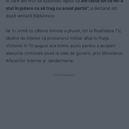
în care am vrut să subliniez faptul că
am făcut tot ce mi-a
stat în putere ca să trag cu acest partid”,
a declarat azi
după-amiază Bădulescu.
Iar în urmă cu câteva minute a plusat, tot la Realitatea TV,
lăsând de înţeles că procurorul militar aflat în Piaţa
Victoriei în 10 august era trimis acolo pentru a acoperi
atacurile criminale puse la cale de guvern, prin Ministerul
Afacerilor Interne şi Jandarmerie.
- Advertisement -