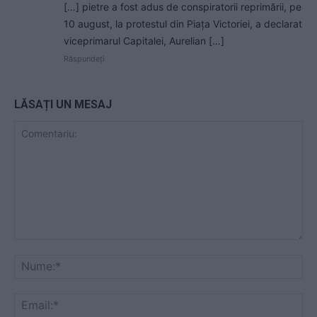
[…] pietre a fost adus de conspiratorii reprimării, pe
10 august, la protestul din Piaţa Victoriei, a declarat
viceprimarul Capitalei, Aurelian […]
Răspundeți
LĂSAȚI UN MESAJ
Comentariu:
Nu
Ema