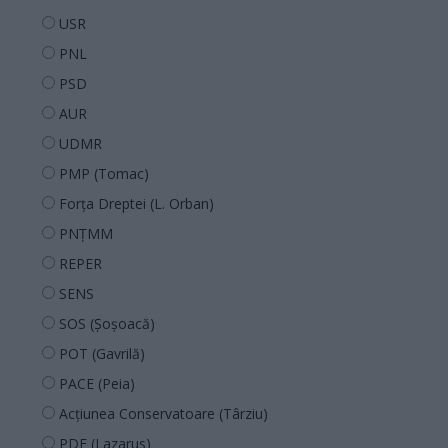
USR
PNL
PSD
AUR
UDMR
PMP (Tomac)
Forța Dreptei (L. Orban)
PNȚMM
REPER
SENS
SOS (Șoșoacă)
POT (Gavrilă)
PACE (Peia)
Acțiunea Conservatoare (Târziu)
PDF (Lazarus)