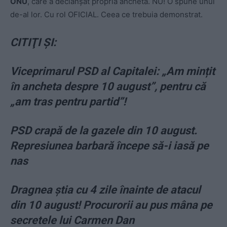
ONU
, care a declanşat propria anchetă. NU! O spune unul
de-al lor. Cu rol OFICIAL. Ceea ce trebuia demonstrat.
CITIŢI ŞI:
Viceprimarul PSD al Capitalei: „Am mințit
în ancheta despre 10 august”, pentru că
„am tras pentru partid”!
PSD crapă de la gazele din 10 august.
Represiunea barbară începe să-i iasă pe
nas
Dragnea ştia cu 4 zile înainte de atacul
din 10 august! Procurorii au pus mâna pe
secretele lui Carmen Dan