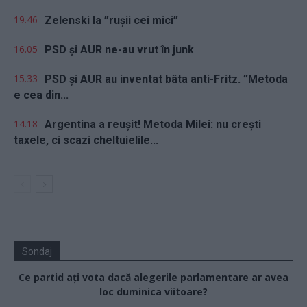
19.46
Zelenski la ”rușii cei mici”
16.05
PSD și AUR ne-au vrut în junk
15.33
PSD și AUR au inventat bâta anti-Fritz. ”Metoda
e cea din...
14.18
Argentina a reușit! Metoda Milei: nu crești
taxele, ci scazi cheltuielile...
Sondaj
Ce partid ați vota dacă alegerile parlamentare ar avea
loc duminica viitoare?