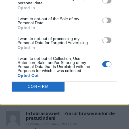
personal data.
erau constienti ca guvernul nu e bun pentru tara,
Opted In
asteptau toti sa cada ploconul de la dracnea, dar,
cum dracnea are prea multe guri de cumparat, au
I want to opt-out of the Sale of my
Personal Data.
pierdut pleasca…iar acum latra contra stapanului
Opted In
infractor!!!!
I want to opt-out of processing my
Răspundeți
Personal Data for Targeted Advertising.
Opted In
Declarații șoc și scandal monstru!
I want to opt-out of Collection, Use,
Destabilizarea României, un scop evident!
Retention, Sale, and/or Sharing of my
| Lupul Dacic
Personal Data that Is Unrelated with the
joi, 31 ianuarie 2019 La 10.43
Purposes for which it was collected.
Opted Out
[…] Iar modul de propagare a acestor declarații este dovedit
de comentariul – concluzie a lui Ciocăzanu, publicate de
CONFIRM
platforma on line, ”Ziariștii”: […]
Răspundeți
Infobrasov.net - Ziarul brasovenilor de
pretutindeni
sâmbătă, 2 februarie 2019 La 9.36