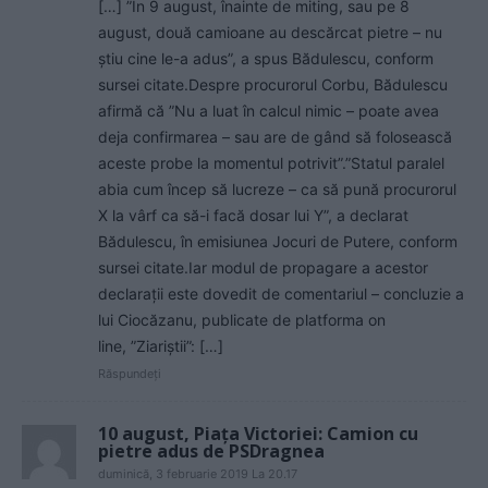
[…] ”În 9 august, înainte de miting, sau pe 8
august, două camioane au descărcat pietre – nu
ştiu cine le-a adus”, a spus Bădulescu, conform
sursei citate.Despre procurorul Corbu, Bădulescu
afirmă că ”Nu a luat în calcul nimic – poate avea
deja confirmarea – sau are de gând să folosească
aceste probe la momentul potrivit”.”Statul paralel
abia cum încep să lucreze – ca să pună procurorul
X la vârf ca să-i facă dosar lui Y”, a declarat
Bădulescu, în emisiunea Jocuri de Putere, conform
sursei citate.Iar modul de propagare a acestor
declarații este dovedit de comentariul – concluzie a
lui Ciocăzanu, publicate de platforma on
line, ”Ziariștii”: […]
Răspundeți
10 august, Piaţa Victoriei: Camion cu
pietre adus de PSDragnea
duminică, 3 februarie 2019 La 20.17