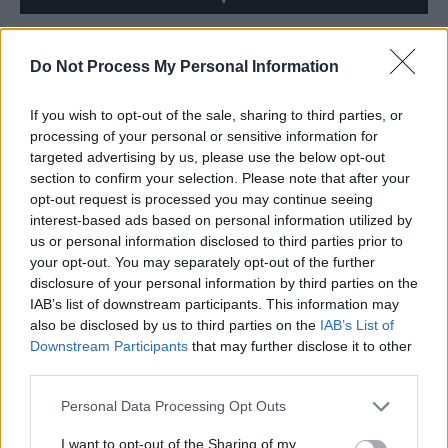
Do Not Process My Personal Information
If you wish to opt-out of the sale, sharing to third parties, or
processing of your personal or sensitive information for
targeted advertising by us, please use the below opt-out
section to confirm your selection. Please note that after your
opt-out request is processed you may continue seeing
interest-based ads based on personal information utilized by
us or personal information disclosed to third parties prior to
your opt-out. You may separately opt-out of the further
disclosure of your personal information by third parties on the
nic
joi, 31 ianuarie 2019 La 8.09
IAB’s list of downstream participants. This information may
Daaaa, acuma isi casca si asta gura dupa ce l-au
also be disclosed by us to third parties on the
IAB’s List of
dat afara, inainte relatia cu PSD era numai lapte si
Downstream Participants
that may further disclose it to other
miere!!! La fel si pentru tudose si tutuianu, cat i-a
third parties.
tinut dracnea pe functii au tacut chitic, acum , cand
Personal Data Processing Opt Outs
sunt dati la o parte, bat din clanta!! De ce nu au
votat motiunea de cenzura contra guvernului daca
I want to opt-out of the Sharing of my