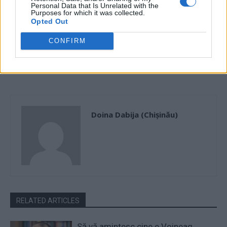
montate în Brașov. „Mă simt
Personal Data that Is Unrelated with the
Purposes for which it was collected.
scârbit. Vrem o țară ca afară,
Opted Out
dar aruncăm mucurile pe jos,
ne luăm la bătaie cu
CONFIRM
salvamarii și furăm aparate
care pot salva vieți”, spune
inițiatorul proiectului
Doina Dabija (Chișinău)
RELATED ARTICLES
Să vă amintesc cine e Voineag