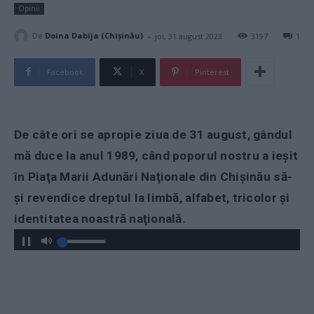
Opinii
-
De
Doina Dabija (Chișinău)
joi, 31 august 2023
3197
1
Facebook
X
Pinterest
De câte ori se apropie ziua de 31 august, gândul
mă duce la anul 1989, când poporul nostru a ieşit
în Piaţa Marii Adunări Naţionale din Chișinău să-
şi revendice dreptul la limbă, alfabet, tricolor şi
identitatea noastră naţională.