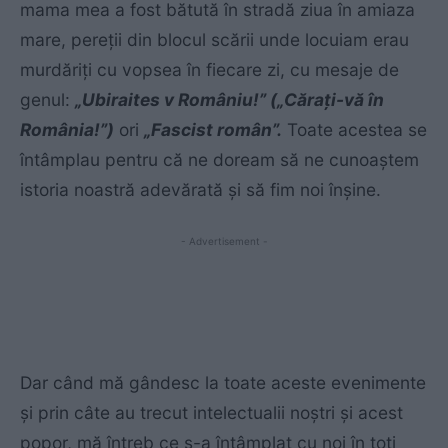
mama mea a fost bătută în stradă ziua în amiaza
mare, pereţii din blocul scării unde locuiam erau
murdăriţi cu vopsea în fiecare zi, cu mesaje de
genul:
„Ubiraites v Româniu!”
(„Căraţi-vă în
România!”)
ori
„Fascist român”.
Toate acestea se
întâmplau pentru că ne doream să ne cunoaştem
istoria noastră adevărată şi să fim noi înşine.
- Advertisement -
Dar când mă gândesc la toate aceste evenimente
şi prin câte au trecut intelectualii noştri şi acest
popor, mă întreb ce s-a întâmplat cu noi în toţi