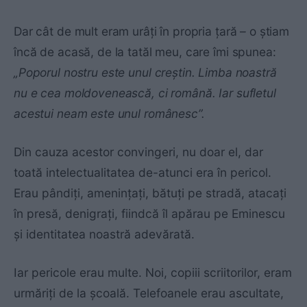
Dar cât de mult eram urâţi în propria ţară – o ştiam
încă de acasă, de la tatăl meu, care îmi spunea:
„Poporul nostru este unul creştin. Limba noastră
nu e cea moldovenească, ci română. Iar sufletul
acestui neam este unul românesc”.
Din cauza acestor convingeri, nu doar el, dar
toată intelectualitatea de-atunci era în pericol.
Erau pândiţi, ameninţaţi, bătuţi pe stradă, atacaţi
în presă, denigraţi, fiindcă îl apărau pe Eminescu
şi identitatea noastră adevărată.
Iar pericole erau multe. Noi, copiii scriitorilor, eram
urmăriţi de la şcoală. Telefoanele erau ascultate,