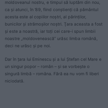
moldoveanul nostru, e timpul să luptăm din nou,
ca şi atunci, în ’89, fiind conştienţi că pământul
acesta este al copiilor noştri, al părinţilor,
bunicilor şi strămoşilor noştri. Ţara aceasta a fost
şi este a noastră, iar toţi cei care-i spun limbii
noastre „moldovenească” urăsc limba română,
deci ne urăsc şi pe noi.
Dar în ţara lui Eminescu şi a lui Ştefan cel Mare e
un singur popor – român – şi se vorbeşte o
singură limbă – româna. Fără ea nu vom fi liberi
niciodată.