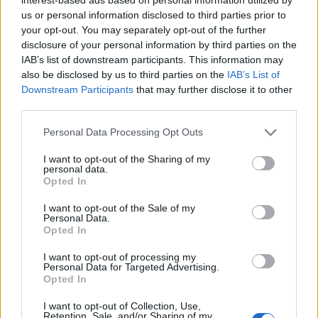
us or personal information disclosed to third parties prior to
- Advertisement -
your opt-out. You may separately opt-out of the further
disclosure of your personal information by third parties on the
IAB’s list of downstream participants. This information may
also be disclosed by us to third parties on the
IAB’s List of
Downstream Participants
that may further disclose it to other
third parties.
TAGS
1989
anul reînvierii
chișinău
limba română
Personal Data Processing Opt Outs
moldova
Vorbește omenește!
I want to opt-out of the Sharing of my
personal data.
Opted In
I want to opt-out of the Sale of my
Personal Data.
Opted In
I want to opt-out of processing my
Personal Data for Targeted Advertising.
Articolul precedent
Articolul următor
Opted In
Joia super-milioanelor în
S-a furat unul din
I want to opt-out of Collection, Use,
Conference League
defibrilatoarele gratuite
Retention, Sale, and/or Sharing of my