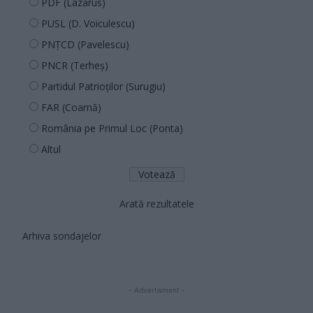
PDF (Lazarus)
PUSL (D. Voiculescu)
PNȚCD (Pavelescu)
PNCR (Terheș)
Partidul Patrioților (Surugiu)
FAR (Coarnă)
România pe Primul Loc (Ponta)
Altul
Arată rezultatele
Arhiva sondajelor
- Advertisment -