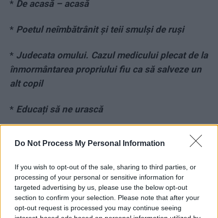
*
De acasă – acasă
*
Poetul neîmbătrânit și teii smulși de ruși
*
Judecata omului. Cazul medicului plecat de la
înmormântarea propriului fiu ca să salveze un
alt copil
*
Educați să ne urască
*
Rătăciții secolului XXI
Do Not Process My Personal Information
*
Limba unui neam
If you wish to opt-out of the sale, sharing to third parties, or
processing of your personal or sensitive information for
*
Ceartă-te în șoaptă!
targeted advertising by us, please use the below opt-out
section to confirm your selection. Please note that after your
opt-out request is processed you may continue seeing
*
Lichidarea presei româneşti din Basarabia
interest-based ads based on personal information utilized by