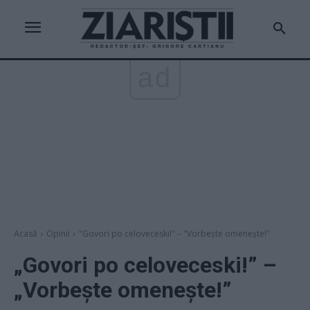
ad
Acasă
Opinii
"Govori po celoveceski!" – "Vorbeşte omeneşte!"
„Govori po celoveceski!” –
„Vorbeşte omeneşte!”