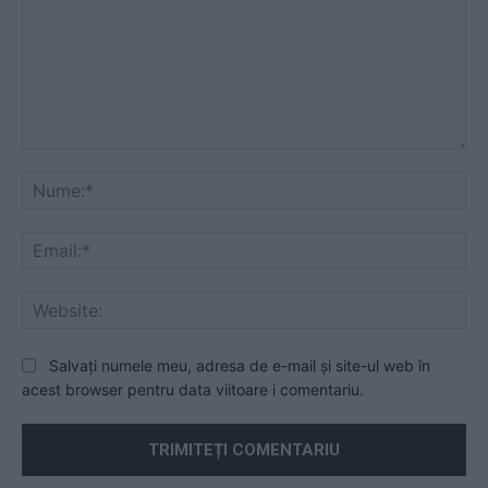
Comentariu:
Nu
Ema
Web
Salvați numele meu, adresa de e-mail și site-ul web în
acest browser pentru data viitoare i comentariu.