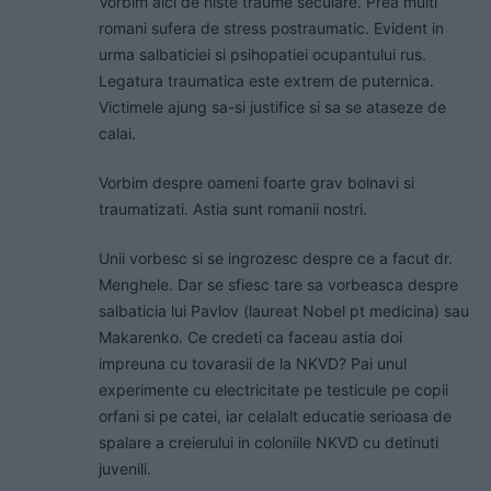
Vorbim aici de niste traume seculare. Prea multi
romani sufera de stress postraumatic. Evident in
urma salbaticiei si psihopatiei ocupantului rus.
Legatura traumatica este extrem de puternica.
Victimele ajung sa-si justifice si sa se ataseze de
calai.
Vorbim despre oameni foarte grav bolnavi si
traumatizati. Astia sunt romanii nostri.
Unii vorbesc si se ingrozesc despre ce a facut dr.
Menghele. Dar se sfiesc tare sa vorbeasca despre
salbaticia lui Pavlov (laureat Nobel pt medicina) sau
Makarenko. Ce credeti ca faceau astia doi
impreuna cu tovarasii de la NKVD? Pai unul
experimente cu electricitate pe testicule pe copii
orfani si pe catei, iar celalalt educatie serioasa de
spalare a creierului in coloniile NKVD cu detinuti
juvenili.