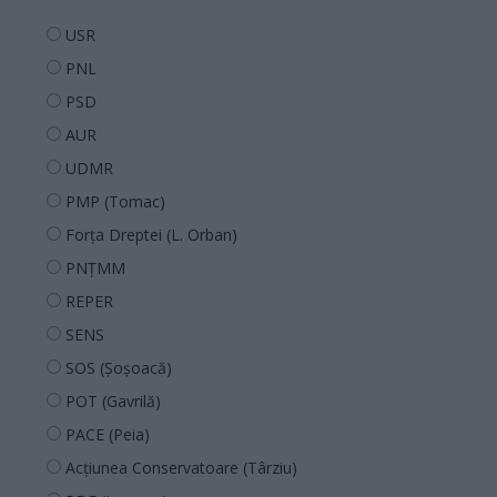
USR
PNL
PSD
AUR
UDMR
PMP (Tomac)
Forța Dreptei (L. Orban)
PNȚMM
REPER
SENS
SOS (Șoșoacă)
POT (Gavrilă)
PACE (Peia)
Acțiunea Conservatoare (Târziu)