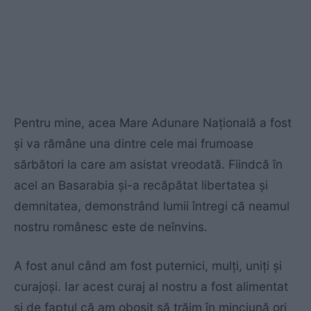
Pentru mine, acea Mare Adunare Naţională a fost
şi va rămâne una dintre cele mai frumoase
sărbători la care am asistat vreodată. Fiindcă în
acel an Basarabia şi-a recăpătat libertatea şi
demnitatea, demonstrând lumii întregi că neamul
nostru românesc este de neînvins.
A fost anul când am fost puternici, mulţi, uniţi şi
curajoşi. Iar acest curaj al nostru a fost alimentat
şi de faptul că am obosit să trăim în minciună ori