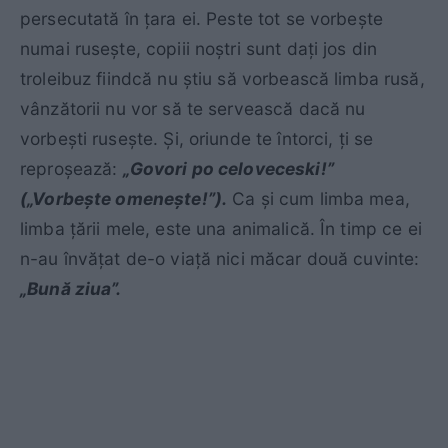
persecutată în ţara ei. Peste tot se vorbeşte
numai ruseşte, copiii noştri sunt daţi jos din
troleibuz fiindcă nu ştiu să vorbească limba rusă,
vânzătorii nu vor să te servească dacă nu
vorbeşti ruseşte. Şi, oriunde te întorci, ţi se
reproşează:
„Govori po celoveceski!”
(„Vorbeşte omeneşte!”).
Ca şi cum limba mea,
limba ţării mele, este una animalică. În timp ce ei
n-au învăţat de-o viaţă nici măcar două cuvinte:
„Bună ziua”.