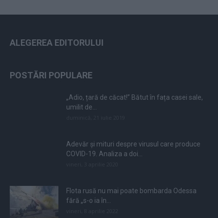
ALEGEREA EDITORULUI
POSTĂRI POPULARE
„Adio, țară de căcat!” Bătut în fața casei sale,
umilit de...
duminică, 21 iulie 2019
Adevăr și mituri despre virusul care produce
COVID-19. Analiza a doi...
vineri, 3 aprilie 2020
Flota rusă nu mai poate bombarda Odessa
fără „s-o ia în...
vineri, 8 aprilie 2022