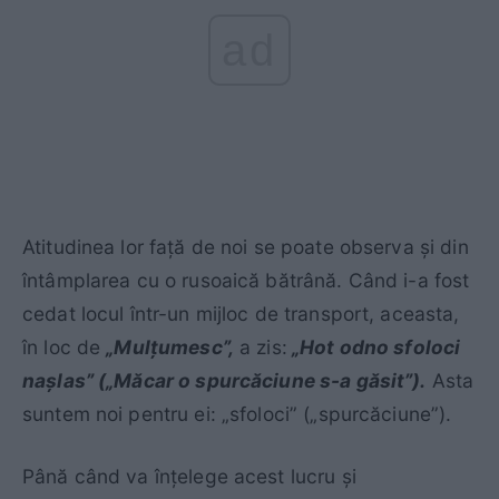
ad
Atitudinea lor faţă de noi se poate observa şi din
întâmplarea cu o rusoaică bătrână. Când i-a fost
cedat locul într-un mijloc de transport, aceasta,
în loc de
„Mulţumesc”,
a zis:
„Hot odno sfoloci
naşlas”
(„Măcar o spurcăciune s-a găsit”).
Asta
suntem noi pentru ei: „sfoloci” („spurcăciune”).
Până când va înţelege acest lucru şi