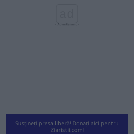
ad
- Advertisment -
Susțineți presa liberă! Donați aici pentru
Ziaristii.com!