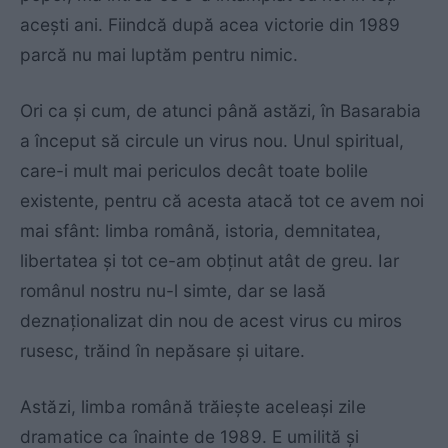
aceşti ani. Fiindcă după acea victorie din 1989
parcă nu mai luptăm pentru nimic.
Ori ca şi cum, de atunci până astăzi, în Basarabia
a început să circule un virus nou. Unul spiritual,
care-i mult mai periculos decât toate bolile
existente, pentru că acesta atacă tot ce avem noi
mai sfânt: limba română, istoria, demnitatea,
libertatea şi tot ce-am obţinut atât de greu. Iar
românul nostru nu-l simte, dar se lasă
deznaţionalizat din nou de acest virus cu miros
rusesc, trăind în nepăsare şi uitare.
Astăzi, limba română trăieşte aceleaşi zile
dramatice ca înainte de 1989. E umilită şi