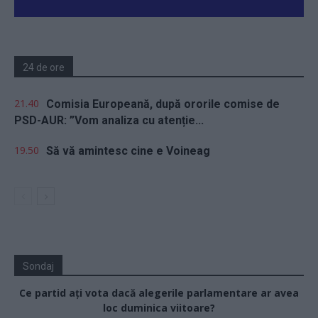
24 de ore
21.40
Comisia Europeană, după ororile comise de
PSD-AUR: ”Vom analiza cu atenție...
19.50
Să vă amintesc cine e Voineag
Sondaj
Ce partid ați vota dacă alegerile parlamentare ar avea
loc duminica viitoare?