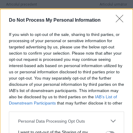
Articolul precedent
Articolul următor
România spre soarta Greciei:
Surse: lideri PNL îi cer lui
deficitul a ajuns în iulie la 71
Ciucă să se retragă din cursa
Do Not Process My Personal Information
de miliarde de lei, adică peste
pentru prezidențiale. Una
4% din PIB. Guvernul PSD-
dintre tabere propune ca
If you wish to opt-out of the sale, sharing to third parties, or
PNL a scăzut masiv
liberalii s-o susțină pe
processing of your personal or sensitive information for
investițiile din fonduri UE, care
Lasconi pentru Cotroceni și
targeted advertising by us, please use the below opt-out
nu se pot delapida
să se refacă alianța PNL-
section to confirm your selection. Please note that after your
USR!
opt-out request is processed you may continue seeing
interest-based ads based on personal information utilized by
us or personal information disclosed to third parties prior to
your opt-out. You may separately opt-out of the further
Redacţia
disclosure of your personal information by third parties on the
IAB’s list of downstream participants. This information may
also be disclosed by us to third parties on the
IAB’s List of
Downstream Participants
that may further disclose it to other
third parties.
Personal Data Processing Opt Outs
I want to opt-out of the Sharing of my