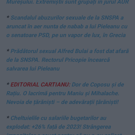
Mureșului. Extremiștii sunt grupați în jurul AUR
*
Scandalul abuzurilor sexuale de la SNSPA a
aruncat în aer nunta de nabab a lui Pieleanu cu
o senatoare PSD, pe un vapor de lux, în Grecia
*
Prădătorul sexual Alfred Bulai a fost dat afară
de la SNSPA. Rectorul Pricopie încearcă
salvarea lui Pieleanu
*
EDITORIAL CARTIANU:
Dor de Coposu și de
Rațiu. O lacrimă pentru Maniu și Mihalache.
Nevoia de țărăniști – de adevărații țărăniști!
*
Cheltuielile cu salariile bugetarilor au
explodat: +26% față de 2023! Strângerea