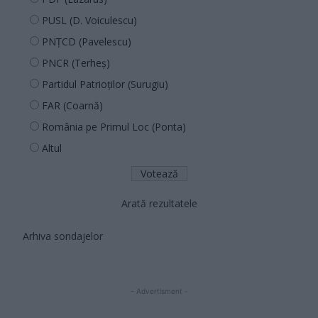
PUSL (D. Voiculescu)
PNȚCD (Pavelescu)
PNCR (Terheș)
Partidul Patrioților (Surugiu)
FAR (Coarnă)
România pe Primul Loc (Ponta)
Altul
Arată rezultatele
Arhiva sondajelor
- Advertisment -