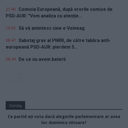
21.40
Comisia Europeană, după ororile comise de
PSD-AUR: ”Vom analiza cu atenție...
19.50
Să vă amintesc cine e Voineag
08.47
Sabotaj grav al PNRR, de către tabăra anti-
europeană PSD-AUR: pierdem 5...
06.44
De ce nu avem baterii
Sondaj
Ce partid ați vota dacă alegerile parlamentare ar avea
loc duminica viitoare?