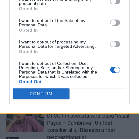
RELATED ARTICLES
personal data.
Opted In
Comisia Europeană, după ororile
I want to opt-out of the Sale of my
comise de PSD-AUR: ”Vom analiza
Personal Data.
cu atenție modificările aduse legii.
Opted In
Există riscul unor consecințe
I want to opt-out of processing my
financiare”
Personal Data for Targeted Advertising.
Main
Opted In
Sabotaj grav al PNRR, de către
I want to opt-out of Collection, Use,
tabăra anti-europeană PSD-AUR:
Retention, Sale, and/or Sharing of my
Personal Data that Is Unrelated with the
pierdem 5 miliarde de euro și nu
Purposes for which it was collected.
câștigăm niciun kilowatt! Explicațiile
Opted Out
convingătoare ale ministrului
Pîslaru
CONFIRM
News
A doua operațiune obscenă a
DIICOT în această vară, după ”cazul
Pașca – Dumbrava”. Un fost
consilier al lui Băsescu a fost
percheziționat și...