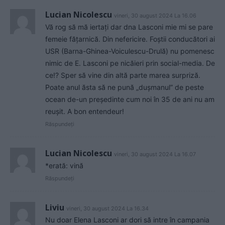
Lucian Nicolescu
vineri, 30 august 2024 La 16.06
Vă rog să mă iertați dar dna Lasconi mie mi se pare
femeie fățarnică. Din nefericire. Foștii conducători ai
USR (Barna-Ghinea-Voiculescu-Drulă) nu pomenesc
nimic de E. Lasconi pe nicăieri prin social-media. De
ce!? Sper să vine din altă parte marea surpriză.
Poate anul ăsta să ne pună „dușmanul” de peste
ocean de-un președinte cum noi în 35 de ani nu am
reușit. A bon entendeur!
Răspundeți
Lucian Nicolescu
vineri, 30 august 2024 La 16.07
*erată: vină
Răspundeți
Liviu
vineri, 30 august 2024 La 16.34
Nu doar Elena Lasconi ar dori să intre în campania