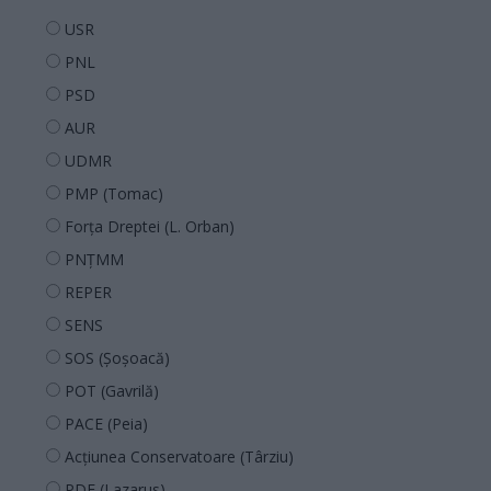
USR
PNL
PSD
AUR
UDMR
PMP (Tomac)
Forța Dreptei (L. Orban)
PNȚMM
REPER
SENS
SOS (Șoșoacă)
POT (Gavrilă)
PACE (Peia)
Acțiunea Conservatoare (Târziu)
PDF (Lazarus)