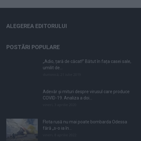
ALEGEREA EDITORULUI
POSTĂRI POPULARE
„Adio, țară de căcat!” Bătut în fața casei sale,
umilit de...
duminică, 21 iulie 2019
Adevăr și mituri despre virusul care produce
COVID-19. Analiza a doi...
vineri, 3 aprilie 2020
Flota rusă nu mai poate bombarda Odessa
fără „s-o ia în...
vineri, 8 aprilie 2022