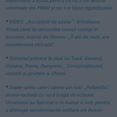
impozitelor a eșuat pentru că nu s-au aplicat
reformele din PNRR și nu s-a făcut digitalizarea
*
VIDEO. „Socialiștii de caviar“: Grindeanu,
filmat când își ascundea ceasul scump în
buzunar, înainte de filmare. „Îl am de mult, are
încuietoarea stricată!“
*
Sistemul petrece la ziua lui Tucă: Geoană,
Ciolacu, Ponta, Dungaciu… Conspiraționiști,
rusofili și prieteni ai Chinei
*
Super-arma care-i sperie pe ruși: „Palianiția”,
drona-rachetă cu rază lungă de acțiune.
Ucrainenii au fabricat-o în numai 6 luni, pentru
a distruge aerodromurile militare ale Rusiei