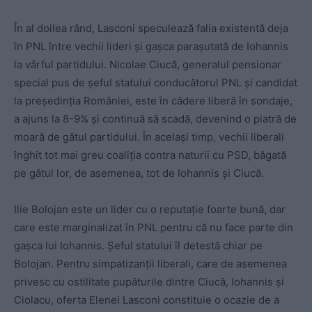
În al doilea rând, Lasconi speculează falia existentă deja
în PNL între vechii lideri și gașca parașutată de Iohannis
la vârful partidului. Nicolae Ciucă, generalul pensionar
special pus de șeful statului conducătorul PNL și candidat
la președinția României, este în cădere liberă în sondaje,
a ajuns la 8-9% și continuă să scadă, devenind o piatră de
moară de gâtul partidului. În același timp, vechii liberali
înghit tot mai greu coaliția contra naturii cu PSD, băgată
pe gâtul lor, de asemenea, tot de Iohannis și Ciucă.
Ilie Bolojan este un lider cu o reputație foarte bună, dar
care este marginalizat în PNL pentru că nu face parte din
gașca lui Iohannis. Șeful statului îl detestă chiar pe
Bolojan. Pentru simpatizanții liberali, care de asemenea
privesc cu ostilitate pupăturile dintre Ciucă, Iohannis și
Ciolacu, oferta Elenei Lasconi constituie o ocazie de a