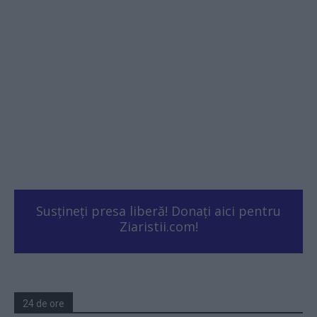
Susțineți presa liberă! Donați aici pentru
Ziaristii.com!
24 de ore