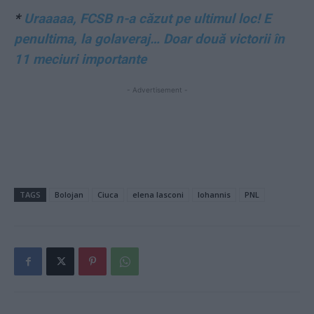
*
Uraaaaa, FCSB n-a căzut pe ultimul loc! E
penultima, la golaveraj… Doar două victorii în
11 meciuri importante
- Advertisement -
TAGS
Bolojan
Ciuca
elena lasconi
Iohannis
PNL