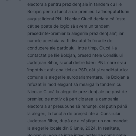
electorala pentru prezidențiale în tandem cu Ilie
Bolojan pentru functia de premier. La începutul lunii
august liderul PNL Nicolae Ciucă declara că ”este
cât se poate de logic să avem un tandem
preşedinte-premier la alegerile prezidențiale”, iar
numele acestuia va fi discutat în forurile de
conducere ale partidului. Intre timp, Ciucă l-a
contactat pe Ilie Bolojan, președintele Consiliului
Județean Bihor, si unul dintre liderii PNL care s-au
împotrivit atât coaliției cu PSD, cât și candidaturilor
comune la alegerile europarlamentare. Ilie Bolojan a
refuzat în mod elegant să meargă în tandem cu
Nicolae Ciucă la alegerile prezidențiale pe post de
premier, pe motiv că participarea la campania
electorală ar presupune să renunțe, cel puțin până
la alegeri, la funcția de președinte al Consiliului
Județean Bihor, după ce a câștigat un nou mandat
la alegerile locale din 9 iunie, 2024. In realitate,
Bolojan nu voia să intre într-o astfel de combinatie,