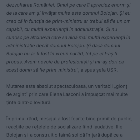
dezvoltarea României. Omul pe care îl apreciez enorm și
de la care am și învățat multe este domnul Bolojan. Și eu
cred că în funcția de prim-ministru ar trebui să fie un om
capabil, cu multă experiență în administrație. Și nu
cunosc pe altcineva care să aibă mai multă experiență în
administrație decât domnul Bolojan. Și dacă domnul
Bolojan nu ar fi fost în vreun partid, tot pe el l-aș fi
propus. Avem nevoie de profesioniști și mi-aș dori ca
acest domn să fie prim-ministru“
, a spus șefa USR.
Mutarea este absolut spectaculoasă, un veritabil „glonț
de argint“ prin care Elena Lasconi a împușcat mai multe
ținte dintr-o lovitură.
În primul rând, mesajul a fost foarte bine primit de public,
reacțiile pe rețelele de socializare fiind laudative. Ilie
Bolojan și-a construit o faimă solidă în țară după ce a