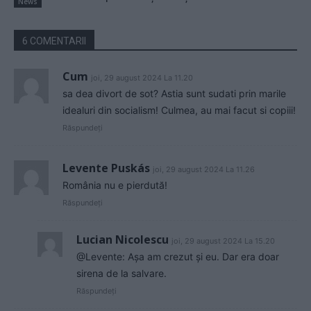
News
6 COMENTARII
Cum
joi, 29 august 2024 La 11.20
sa dea divort de sot? Astia sunt sudati prin marile
idealuri din socialism! Culmea, au mai facut si copiii!
Răspundeți
Levente Puskás
joi, 29 august 2024 La 11.26
România nu e pierdută!
Răspundeți
Lucian Nicolescu
joi, 29 august 2024 La 15.20
@Levente: Așa am crezut și eu. Dar era doar
sirena de la salvare.
Răspundeți