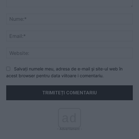
Comentariu:
Nu
Ema
Web
Salvați numele meu, adresa de e-mail și site-ul web în
acest browser pentru data viitoare i comentariu.
ad
- Advertisment -