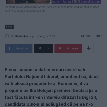
Liberalul Ilie Bolojan e propus de Elena Lasconi ca premier al României, dacă
șefa USR ajunge președintele țării
News
-
De
Redacţia
joi, 29 august 2024
2406
6
Facebook
X
Pinterest
Elena Lasconi a dat miercuri seară șah
Partidului Național Liberal, anunțând că, dacă
va fi aleasă președinte al României, îl va
propune pe Ilie Bolojan premier! Declarația a
fost făcută într-un interviu difuzat la Digi 24,
candidata USR-ului adăugând că pe ea n-o