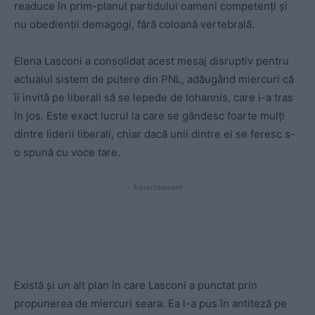
readuce în prim-planul partidului oameni competenți și
nu obedienții demagogi, fără coloană vertebrală.
Elena Lasconi a consolidat acest mesaj disruptiv pentru
actualul sistem de putere din PNL, adăugând miercuri că
îi invită pe liberali să se lepede de Iohannis, care i-a tras
în jos. Este exact lucrul la care se gândesc foarte mulți
dintre liderii liberali, chiar dacă unii dintre ei se feresc s-
o spună cu voce tare.
- Advertisement -
Există și un alt plan în care Lasconi a punctat prin
propunerea de miercuri seara. Ea l-a pus în antiteză pe