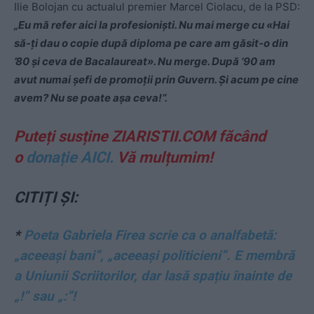
Ilie Bolojan cu actualul premier Marcel Ciolacu, de la PSD:
„Eu mă refer aici la profesionişti. Nu mai merge cu «Hai
să-ţi dau o copie după diploma pe care am găsit-o din
’80 şi ceva de Bacalaureat». Nu merge. După ’90 am
avut numai şefi de promoţii prin Guvern. Şi acum pe cine
avem? Nu se poate aşa ceva!“.
Puteți susține ZIARISTII.COM făcând
o
donație AICI.
Vă mulțumim!
CITIȚI ȘI:
*
Poeta Gabriela Firea scrie ca o analfabetă:
„aceeași bani”, „aceeași politicieni”. E membră
a Uniunii Scriitorilor, dar lasă spațiu înainte de
„!” sau „:”!