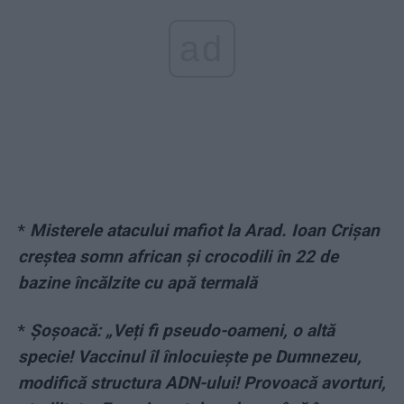
ad
*
Misterele atacului mafiot la Arad. Ioan Crișan
creștea somn african și crocodili în 22 de
bazine încălzite cu apă termală
*
Șoșoacă: „Veți fi pseudo-oameni, o altă
specie! Vaccinul îl înlocuiește pe Dumnezeu,
modifică structura ADN-ului! Provoacă avorturi,