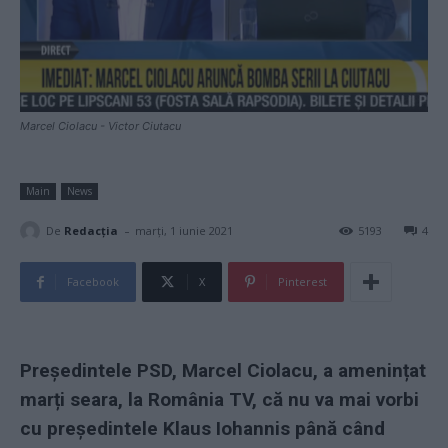
Marcel Ciolacu - Victor Ciutacu
Main
News
-
De
Redacţia
marți, 1 iunie 2021
5193
4
Facebook
X
Pinterest
Președintele PSD, Marcel Ciolacu, a amenințat
marți seara, la România TV, că nu va mai vorbi
cu președintele Klaus Iohannis până când