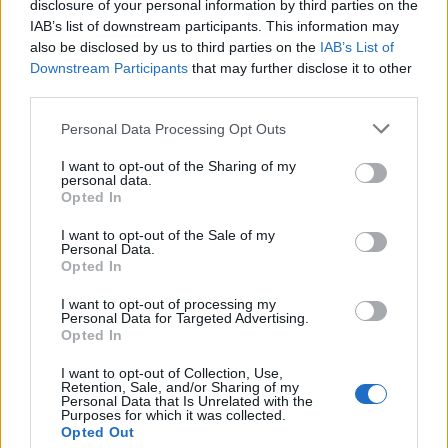
disclosure of your personal information by third parties on the
IAB’s list of downstream participants. This information may
also be disclosed by us to third parties on the
IAB’s List of
Downstream Participants
that may further disclose it to other
Redacţia
third parties.
Personal Data Processing Opt Outs
I want to opt-out of the Sharing of my
personal data.
Opted In
I want to opt-out of the Sale of my
Personal Data.
RELATED ARTICLES
Opted In
PSD și AUR au inventat bâta anti-
I want to opt-out of processing my
Personal Data for Targeted Advertising.
Fritz. ”Metoda e cea din 1945: întâi
Opted In
alegem omul, apoi facem legea cu
care să scăpăm de el”
I want to opt-out of Collection, Use,
Main
Retention, Sale, and/or Sharing of my
Personal Data that Is Unrelated with the
Purposes for which it was collected.
Comisia Europeană, după ororile
Opted Out
comise de PSD-AUR: ”Vom analiza