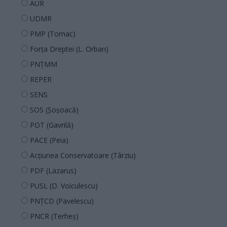
AUR
UDMR
PMP (Tomac)
Forța Dreptei (L. Orban)
PNȚMM
REPER
SENS
SOS (Șoșoacă)
POT (Gavrilă)
PACE (Peia)
Acțiunea Conservatoare (Târziu)
PDF (Lazarus)
PUSL (D. Voiculescu)
PNȚCD (Pavelescu)
PNCR (Terheș)