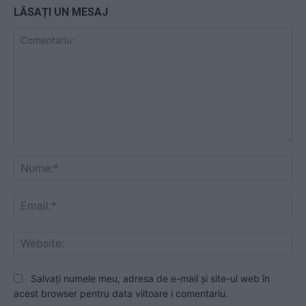
LĂSAȚI UN MESAJ
Comentariu:
Nu
Ema
Web
Salvați numele meu, adresa de e-mail și site-ul web în
acest browser pentru data viitoare i comentariu.