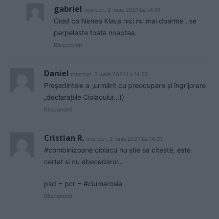
gabriel
miercuri, 2 iunie 2021 La 14.41
Cred ca Nenea Klaus nici nu mai doarme , se
perpeleste toata noaptea.
Răspundeți
Daniel
miercuri, 2 iunie 2021 La 14.25
Președintele a „urmărit cu preocupare și îngrijorare
„declarațiile Ciolacului…))
Răspundeți
Cristian R.
miercuri, 2 iunie 2021 La 14.31
#combinizoane ciolacu nu stie sa citeste, este
certat si cu abecedarul…
psd = pcr = #ciumarosie
Răspundeți