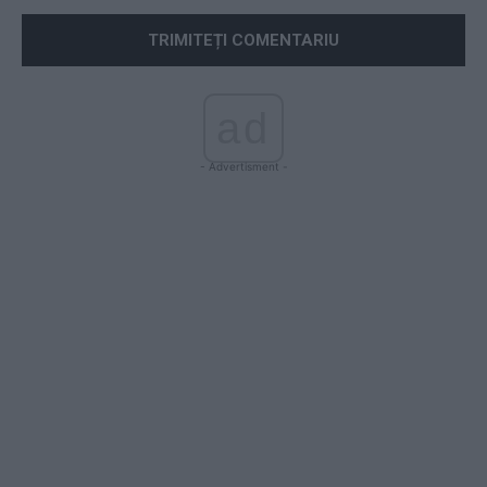
ad
- Advertisment -