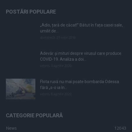
POSTĂRI POPULARE
„Adio, țară de căcat!” Bătut în fața casei sale,
umilit de...
duminică, 21 iulie 2019
Adevăr și mituri despre virusul care produce
COVID-19. Analiza a doi...
vineri, 3 aprilie 2020
Flota rusă nu mai poate bombarda Odessa
fără „s-o ia în...
vineri, 8 aprilie 2022
CATEGORIE POPULARĂ
News
12043