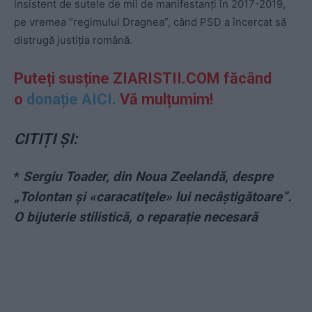
insistent de sutele de mii de manifestanți în 2017-2019,
pe vremea “regimului Dragnea”, când PSD a încercat să
distrugă justiția română.
Puteți susține ZIARISTII.COM făcând
o
donație AICI.
Vă mulțumim!
CITIȚI ȘI:
*
Sergiu Toader, din Noua Zeelandă, despre
„Tolontan și «caracatiţele» lui necâştigătoare”.
O bijuterie stilistică, o reparație necesară