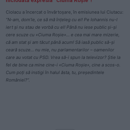
niciodată expresia “Ciuma Roșie”!
Ciolacu a încercat o învârtoșare, în emisiunea lui Ciutacu:
“N-am, dom’le, ce să mă înțeleg cu el! Pe Iohannis nu-l
iert și nu stau de vorbă cu el! Până nu iese public și-și
cere scuze cu «Ciuma Roșie»… e cea mai mare mizerie,
că am stat și am tăcut până acum! Să iasă public să-și
ceară scuze… nu mie, nu parlamentarilor – oamenilor
care au votat cu PSD. Vrea să-i spun la televizor? Știe la
fel de bine ca mine cine-i «Ciuma Roșie», cine a scos-o.
Cum poți să instigi în halul ăsta, tu, președintele
României?”.