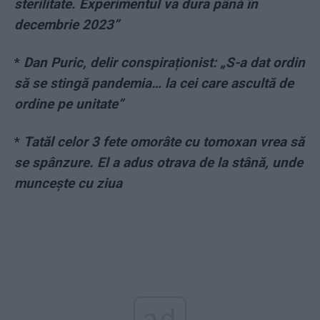
sterilitate. Experimentul va dura până în
decembrie 2023”
*
Dan Puric, delir conspiraționist: „S-a dat ordin
să se stingă pandemia… la cei care ascultă de
ordine pe unitate”
*
Tatăl celor 3 fete omorâte cu tomoxan vrea să
se spânzure. El a adus otrava de la stână, unde
muncește cu ziua
ad