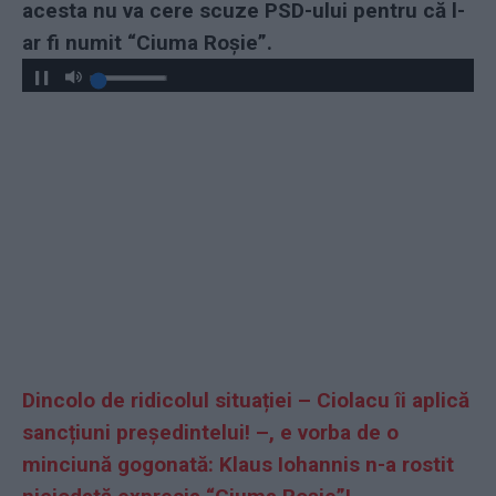
acesta nu va cere scuze PSD-ului pentru că l-
ar fi numit “Ciuma Roșie”.
Dincolo de ridicolul situației – Ciolacu îi aplică
sancțiuni președintelui! –, e vorba de o
minciună gogonată: Klaus Iohannis n-a rostit