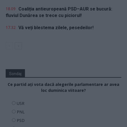
18.09
Coaliția antieuropeană PSD–AUR se bucură:
fluviul Dunărea se trece cu piciorul!
17.32
Vă veți blestema zilele, pesedeilor!
Sondaj
Ce partid ați vota dacă alegerile parlamentare ar avea
loc duminica viitoare?
USR
PNL
PSD