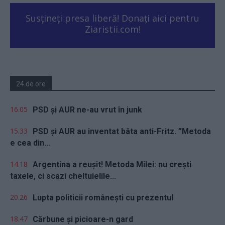
Susțineți presa liberă! Donați aici pentru
Ziaristii.com!
24 de ore
16.05
PSD și AUR ne-au vrut în junk
15.33
PSD și AUR au inventat bâta anti-Fritz. ”Metoda
e cea din...
14.18
Argentina a reușit! Metoda Milei: nu crești
taxele, ci scazi cheltuielile...
20.26
Lupta politicii românești cu prezentul
18.47
Cărbune și picioare-n gard