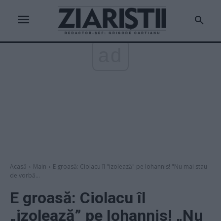
ad
Acasă
Main
E groasă: Ciolacu îl "izolează" pe Iohannis! "Nu mai stau
de vorbă...
E groasă: Ciolacu îl
„izolează” pe Iohannis! „Nu