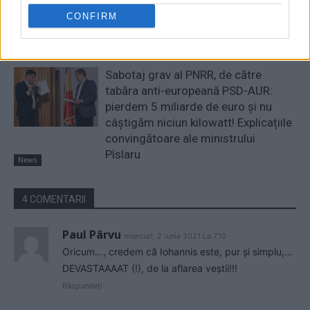
cu atenție modificările aduse legii.
CONFIRM
Există riscul unor consecințe
financiare”
News
Sabotaj grav al PNRR, de către
tabăra anti-europeană PSD-AUR:
pierdem 5 miliarde de euro și nu
câștigăm niciun kilowatt! Explicațiile
convingătoare ale ministrului
Pîslaru
News
4 COMENTARII
Paul Pârvu
miercuri, 2 iunie 2021 La 7.10
Oricum…, credem că Iohannis este, pur și simplu,…
DEVASTAAAAT (!), de la aflarea veștii!!!
Răspundeți