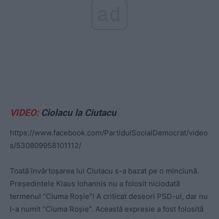
ad
VIDEO:
Ciolacu la Ciutacu
https://www.facebook.com/PartidulSocialDemocrat/video
s/530809958101112/
Toată învârtoșarea lui Ciutacu s-a bazat pe o minciună.
Președintele Klaus Iohannis nu a folosit niciodată
termenul “Ciuma Roșie”! A criticat deseori PSD-ul, dar nu
l-a numit “Ciuma Roșie”. Această expresie a fost folosită