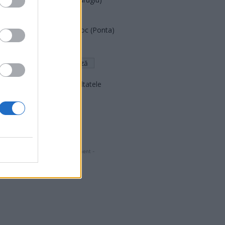
FAR (Coarnă)
România pe Primul Loc (Ponta)
Altul
Arată rezultatele
Arhiva sondajelor
- Advertisment -