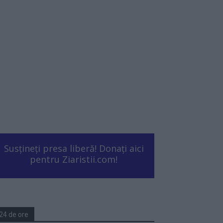
Susțineți presa liberă! Donați aici
pentru Ziaristii.com!
24 de ore