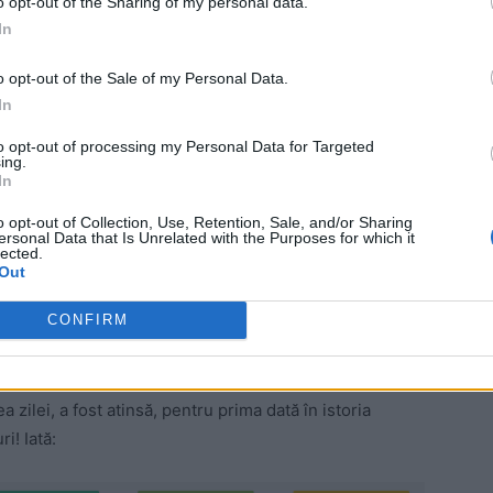
o opt-out of the Sharing of my personal data.
In
o opt-out of the Sale of my Personal Data.
In
to opt-out of processing my Personal Data for Targeted
 Advertisement -
ing.
In
o opt-out of Collection, Use, Retention, Sale, and/or Sharing
ersonal Data that Is Unrelated with the Purposes for which it
lected.
Out
 români din diaspora, ajungându-se la totalul de
CONFIRM
a va trece binișor de 600.000, bătând chiar spre
 zilei, a fost atinsă, pentru prima dată în istoria
i! Iată: