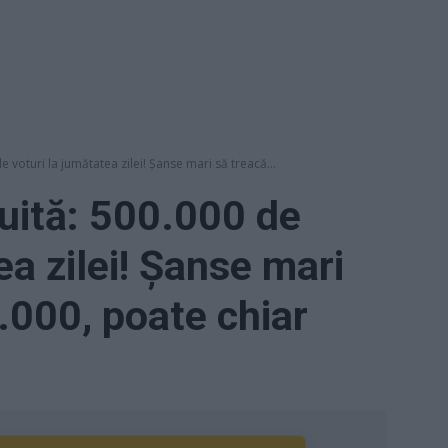
 voturi la jumătatea zilei! Șanse mari să treacă...
uită: 500.000 de
ea zilei! Șanse mari
.000, poate chiar