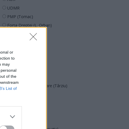
UDMR
PMP (Tomac)
Forța Dreptei (L. Orban)
PNȚMM
REPER
SENS
sonal or
ection to
SOS (Șoșoacă)
ou may
POT (Gavrilă)
 personal
out of the
PACE (Peia)
 downstream
Acțiunea Conservatoare (Târziu)
B’s List of
PDF (Lazarus)
PUSL (D. Voiculescu)
PNȚCD (Pavelescu)
PNCR (Terheș)
Partidul Patrioților (Surugiu)