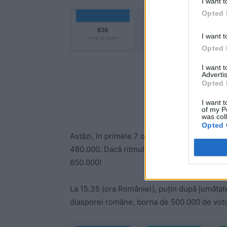
I want t
Opted 
I want t
Opted 
I want 
-
Advertis
Opted 
I want t
of my P
was col
Opted 
Astăzi, în primele 7 ore au votat 180.000 de
480.000. Dacă ritmul se va menține, diaspor
650.000!
La 15.35 (ora României), puțin după jumătatea
diasporei române, borna de 500.000 de votur