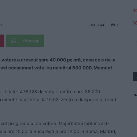
09
08
19
2944
2
WhatsApp
 votare a crescut spre 40.000 pe oră, ceea ce e de-a
a fost consemnat votul cu numărul 500.000. Moment
u „bifate” 478.128 de voturi, dintre care 38.000
p
 minute mai târziu, la 15.02, zestrea diasporei a trecut
l programului de votare. Majoritatea țărilor vest-
ci ora 15.00 la București e ora 14.00 la Roma, Madrid,