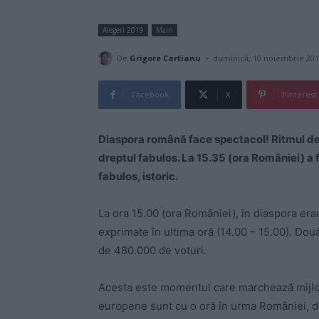
Alegeri 2019
Main
-
De
Grigore Cartianu
duminică, 10 noiembrie 20
Facebook
X
Pinterest
Diaspora română face spectacol! Ritmul de
dreptul fabulos. La 15.35 (ora României) 
fabulos, istoric.
La ora 15.00 (ora României), în diaspora era
exprimate în ultima oră (14.00 – 15.00). Două
de 480.000 de voturi.
Acesta este momentul care marchează mijlocu
europene sunt cu o oră în urma României, de