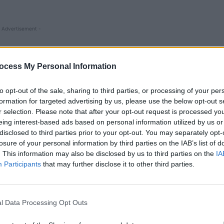
 Advertisement -
ocess My Personal Information
to opt-out of the sale, sharing to third parties, or processing of your per
formation for targeted advertising by us, please use the below opt-out s
r selection. Please note that after your opt-out request is processed y
eing interest-based ads based on personal information utilized by us or
disclosed to third parties prior to your opt-out. You may separately opt-
losure of your personal information by third parties on the IAB’s list of
. This information may also be disclosed by us to third parties on the
IA
Participants
that may further disclose it to other third parties.
 votare și înaintea ultimelor 7 ore. În Marea Britanie,
ână la închiderea urnelor.
l Data Processing Opt Outs
ra României):