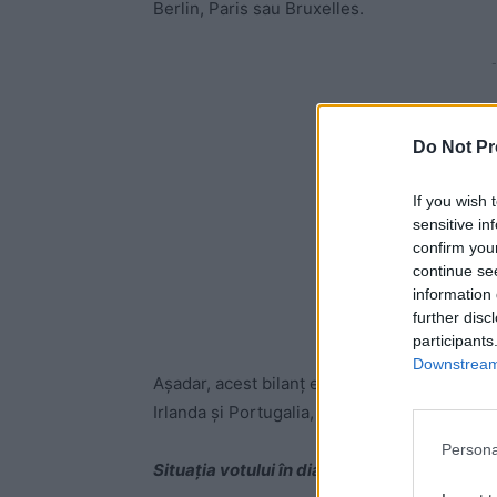
Berlin, Paris sau Bruxelles.
-
Do Not Pr
If you wish 
sensitive in
confirm you
continue se
information 
further disc
participants
Downstream 
Așadar, acest bilanț este făcut după 7 ore de
Irlanda și Portugalia, mai sunt chiar 8 ore p
Persona
Situația votului în diaspora la ora 15.00 (o