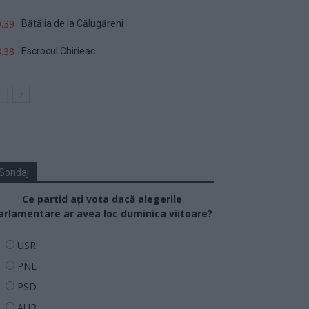
.39
Bătălia de la Călugăreni
.38
Escrocul Chirieac
Sondaj
Ce partid ați vota dacă alegerile
arlamentare ar avea loc duminica viitoare?
USR
PNL
PSD
AUR