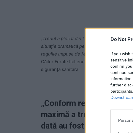
„Trenul a plecat din Licola la ora 7.00 și a aj
Do Not Pr
situație dramatică pe care nu ne-am fi aștept
regulile impuse de Ministerul Transporturilor
If you wish 
sensitive in
Căilor Ferate Italiene să ia măsuri imediate 
confirm you
siguranță sanitară.
continue se
information 
further disc
participants
Downstream 
„Conform regulilor de dis
maximă a trenului era de
Persona
dată au fost 180”