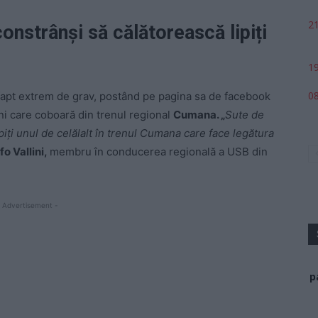
21
onstrânși să călătorească lipiți
19
08
fapt extrem de grav, postând pe pagina sa de facebook
i care coboară din trenul regional
Cumana. „
Sute de
piți unul de celălalt în trenul Cumana care face legătura
fo Vallini,
membru în conducerea regională a USB din
 Advertisement -
p