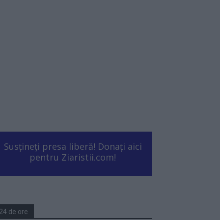
Susțineți presa liberă! Donați aici
pentru Ziaristii.com!
24 de ore