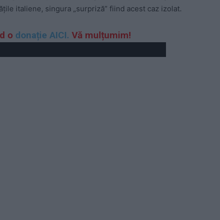
ile italiene, singura „surpriză” fiind acest caz izolat.
nd o
donație AICI.
Vă mulțumim!