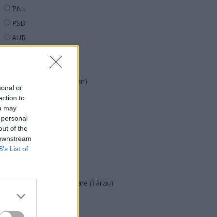
PNL
PSD
AUR
UDMR
PMP (Tomac)
Forța Dreptei (L. Orban)
sonal or
PNȚMM
ection to
ou may
REPER
 personal
SENS
out of the
 downstream
SOS (Șoșoacă)
B’s List of
POT (Gavrilă)
PACE (Peia)
Acțiunea Conservatoare (Târziu)
PDF (Lazarus)
PUSL (D. Voiculescu)