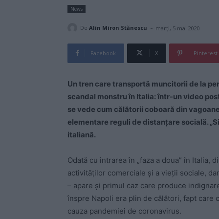
News
-
De
Alin Miron Stănescu
marți, 5 mai 2020
Facebook
X
Pinterest
Un tren care transportă muncitorii de la perif
scandal monstru în Italia: într-un video pos
se vede cum călătorii coboară din vagoane
elementare reguli de distanțare socială. „S
italiană.
Odată cu intrarea în „faza a doua” în Italia,
activităților comerciale și a vieții sociale, d
– apare și primul caz care produce indignar
înspre Napoli era plin de călători, fapt car
cauza pandemiei de coronavirus.