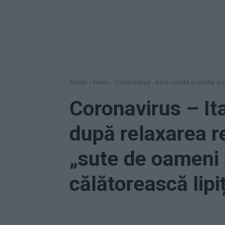
Acasă
News
Coronavirus - Italia șocată în prima zi d
Coronavirus – Ita
după relaxarea re
„sute de oameni 
călătorească lipiț