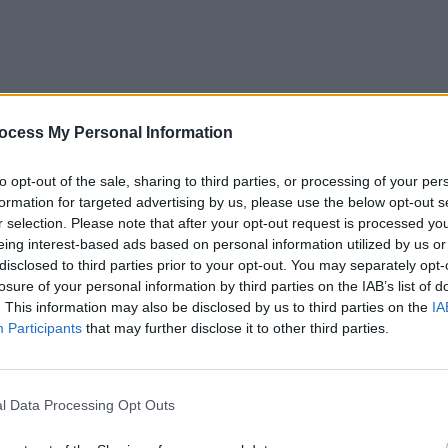
uns la Napoli, la stația Montesanto, la ora 7.50. Este o
ocess My Personal Information
at niciodată să o vedem, în totală contradicție cu
 din Italia”,
a continuat Vallini, cerând conducerii
to opt-out of the sale, sharing to third parties, or processing of your per
formation for targeted advertising by us, please use the below opt-out s
pentru garantarea respectării regulilor în materie de
r selection. Please note that after your opt-out request is processed y
eing interest-based ads based on personal information utilized by us or
disclosed to third parties prior to your opt-out. You may separately opt-
losure of your personal information by third parties on the IAB’s list of
. This information may also be disclosed by us to third parties on the
IA
Participants
that may further disclose it to other third parties.
tanțare socială, capacitatea
 100 de persoane. De această
l Data Processing Opt Outs