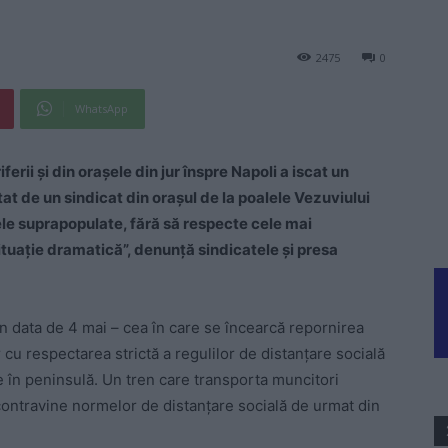
2475
0
WhatsApp
erii și din orașele din jur înspre Napoli a iscat un
tat de un sindicat din orașul de la poalele Vezuviului
le suprapopulate, fără să respecte cele mai
ituație dramatică”, denunță sindicatele și presa
 din data de 4 mai – cea în care se încearcă repornirea
ar cu respectarea strictă a regulilor de distanțare socială
e în peninsulă. Un tren care transporta muncitori
e contravine normelor de distanțare socială de urmat din