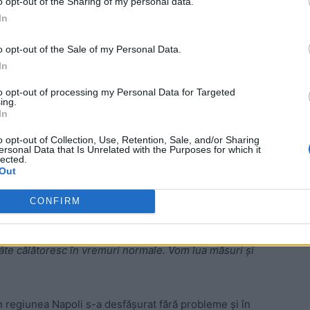
o opt-out of the Sharing of my personal data.
In
 angajaților care în acest moment se află în șomaj
dirija călătorii în așa fel încât să fie respectate
o opt-out of the Sale of my Personal Data.
In
 Advertisement -
to opt-out of processing my Personal Data for Targeted
ing.
In
o opt-out of Collection, Use, Retention, Sale, and/or Sharing
ersonal Data that Is Unrelated with the Purposes for which it
lected.
Out
te Autonomo Volturno) – compania care se ocupă de
at că „
în acel tren, în mod normal, călătoresc
CONFIRM
citatea sa totală. Conform regulilor de distanțare
mă este de 100 de persoane. De această dată au urcat
âte călătoresc în vremuri normale. Vom lua măsuri și
in regiunea Napoli s-a desfășurat fără probleme și în