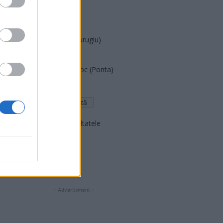
PNȚCD (Pavelescu)
PNCR (Terheș)
Partidul Patrioților (Surugiu)
FAR (Coarnă)
România pe Primul Loc (Ponta)
Altul
Arată rezultatele
Arhiva sondajelor
- Advertisment -