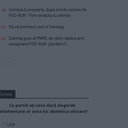
.40
Comisia Europeană, după ororile comise de
PSD-AUR: ”Vom analiza cu atenție...
.50
Să vă amintesc cine e Voineag
.47
Sabotaj grav al PNRR, de către tabăra anti-
europeană PSD-AUR: pierdem 5...
Sondaj
Ce partid ați vota dacă alegerile
arlamentare ar avea loc duminica viitoare?
USR