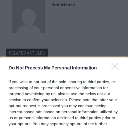
Publicitate
RELATED ARTICLES
Victoria oaspeților în Superligă, o
Do Not Process My Personal Information
raritate. Se schimbă tradiția în
etapa a 3-a?
If you wish to opt-out of the sale, sharing to third parties, or
Pariuri sportive
processing of your personal or sensitive information for
targeted advertising by us, please use the below opt-out
Săptămâna europeană decisivă:
section to confirm your selection. Please note that after your
cum arată șansele echipelor din
opt-out request is processed you may continue seeing
Superligă?
interest-based ads based on personal information utilized by
Pariuri sportive
us or personal information disclosed to third parties prior to
your opt-out. You may separately opt-out of the further
Univ. Craiova și FCSB, favorite la