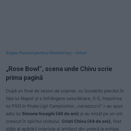
Super Pariuri pentru Monterrey – Inter!
„Rose Bowl”, scena unde Chivu scrie
prima pagină
După un final de sezon de coșmar, cu Scudetto pierdut în
fața lui Napoli și o înfrângere usturătoare, 0-5, împotriva
lui PSG în finala Ligii Campionilor, „nerazzurrii” i-au spus
adio lui
Simone Inzaghi (49 de ani)
și au mizat pe un om
crescut în spiritul clubului.
Cristi Chivu (44 de ani),
fost
stâlp al apărării interiste și arhitect din umbră la echipa