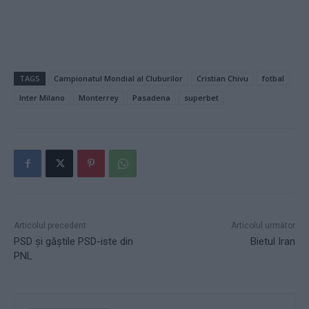
TAGS
Campionatul Mondial al Cluburilor
Cristian Chivu
fotbal
Inter Milano
Monterrey
Pasadena
superbet
Articolul precedent
Articolul următor
PSD și găștile PSD-iste din
Bietul Iran
PNL