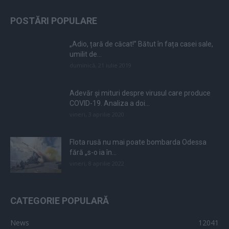
POSTĂRI POPULARE
„Adio, țară de căcat!” Bătut în fața casei sale,
umilit de...
duminică, 21 iulie 2019
Adevăr și mituri despre virusul care produce
COVID-19. Analiza a doi...
vineri, 3 aprilie 2020
Flota rusă nu mai poate bombarda Odessa
fără „s-o ia în...
vineri, 8 aprilie 2022
CATEGORIE POPULARĂ
News
12041