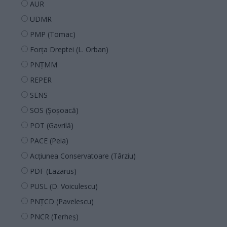
AUR
UDMR
PMP (Tomac)
Forța Dreptei (L. Orban)
PNȚMM
REPER
SENS
SOS (Șoșoacă)
POT (Gavrilă)
PACE (Peia)
Acțiunea Conservatoare (Târziu)
PDF (Lazarus)
PUSL (D. Voiculescu)
PNȚCD (Pavelescu)
PNCR (Terheș)