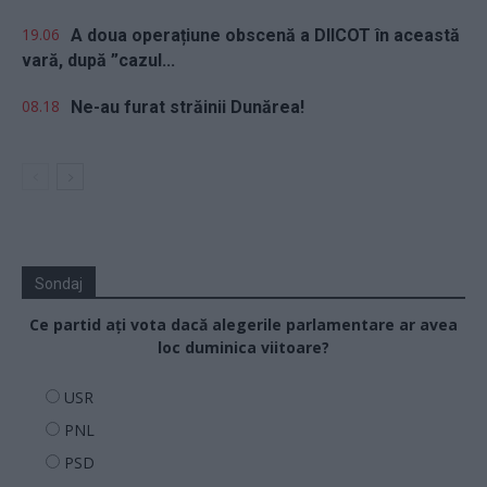
19.06
A doua operațiune obscenă a DIICOT în această
vară, după ”cazul...
08.18
Ne-au furat străinii Dunărea!
Sondaj
Ce partid ați vota dacă alegerile parlamentare ar avea
loc duminica viitoare?
USR
PNL
PSD