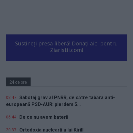
Susțineți presa liberă! Donați aici pentru
Ziaristii.com!
24 de ore
08.47
Sabotaj grav al PNRR, de către tabăra anti-
europeană PSD-AUR: pierdem 5...
06.44
De ce nu avem baterii
20.57
Ortodoxia nucleară a lui Kirill