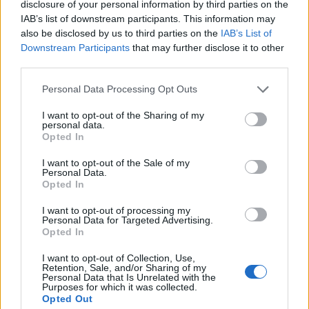
disclosure of your personal information by third parties on the
titlu. Cum arată Cotele Antepost
IAB’s list of downstream participants. This information may
Superbet la start de Superligă?
also be disclosed by us to third parties on the
IAB’s List of
Pariuri sportive
Downstream Participants
that may further disclose it to other
third parties.
LĂSAȚI UN MESAJ
Personal Data Processing Opt Outs
I want to opt-out of the Sharing of my
personal data.
Opted In
I want to opt-out of the Sale of my
Personal Data.
Opted In
I want to opt-out of processing my
Personal Data for Targeted Advertising.
Comentariu:
Opted In
Nu
I want to opt-out of Collection, Use,
Retention, Sale, and/or Sharing of my
Personal Data that Is Unrelated with the
Ema
Purposes for which it was collected.
Opted Out