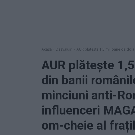
Acasă
Dezvăluiri
AUR plătește 1,5 milioane de dolari
AUR plătește 1,5 
din banii românil
minciuni anti-Ro
influenceri MAGA
om-cheie al frați