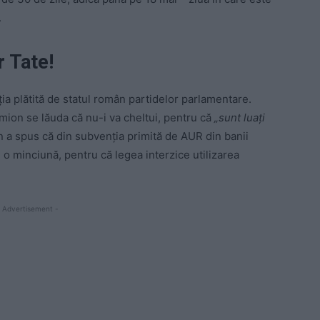
.
r Tate!
ția plătită de statul român partidelor parlamentare.
mion se lăuda că nu-i va cheltui, pentru că
„sunt luați
n a spus că din subvenția primită de AUR din banii
, o minciună, pentru că legea interzice utilizarea
 Advertisement -