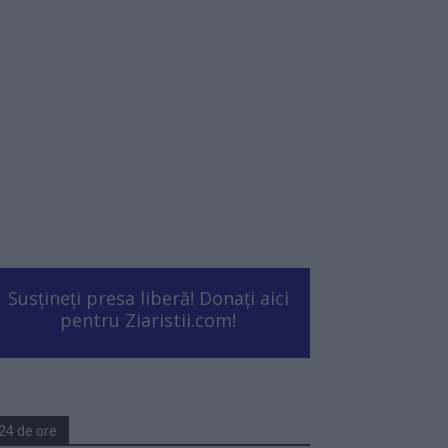
Susțineți presa liberă! Donați aici
pentru Ziaristii.com!
24 de ore