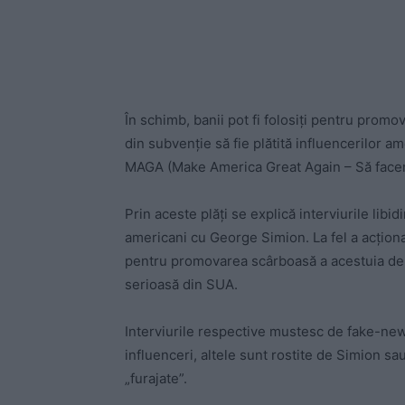
În schimb, banii pot fi folosiți pentru promo
din subvenție să fie plătită influencerilor a
MAGA (Make America Great Again – Să face
Prin aceste plăți se explică interviurile libi
americani cu George Simion. La fel a acționat
pentru promovarea scârboasă a acestuia de că
serioasă din SUA.
Interviurile respective mustesc de fake-new
influenceri, altele sunt rostite de Simion s
„furajate”.