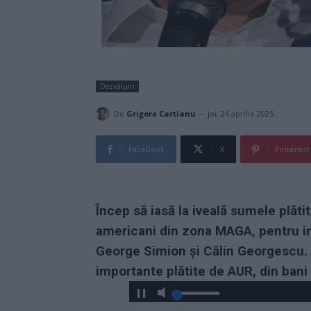
Dezvăluiri
-
De
Grigore Cartianu
joi, 24 aprilie 2025
Facebook
X
Pinterest
Încep să iasă la iveală sumele plăti
americani din zona MAGA, pentru in
George Simion și Călin Georgescu
importante plătite de AUR, din bani 