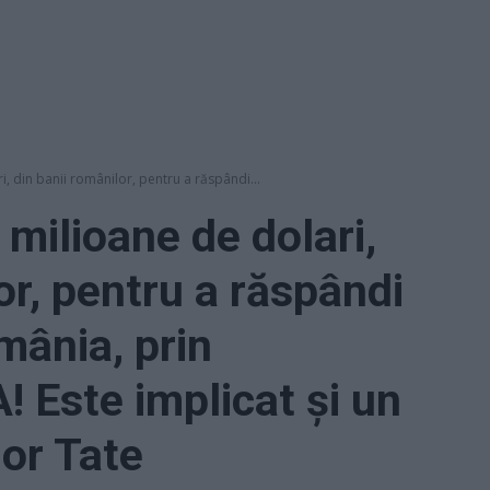
, din banii românilor, pentru a răspândi...
milioane de dolari,
or, pentru a răspândi
mânia, prin
! Este implicat și un
lor Tate