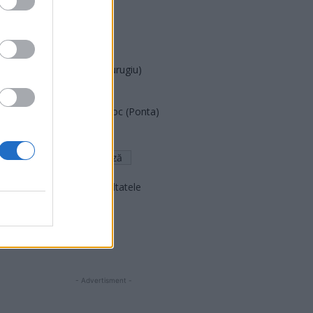
PUSL (D. Voiculescu)
PNȚCD (Pavelescu)
PNCR (Terheș)
Partidul Patrioților (Surugiu)
FAR (Coarnă)
România pe Primul Loc (Ponta)
Altul
Arată rezultatele
Arhiva sondajelor
- Advertisment -