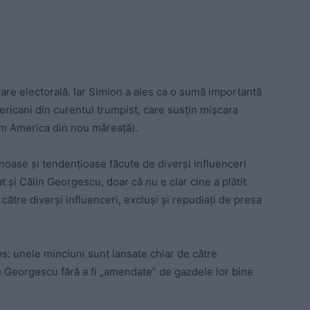
vare electorală. Iar Simion a ales ca o sumă importantă
mericani din curentul trumpist, care susțin mișcara
m America din nou măreață).
dinoase și tendențioase făcute de diverși influenceri
 și Călin Georgescu, doar că nu e clar cine a plătit
tre diverși influenceri, excluși și repudiați de presa
s: unele minciuni sunt lansate chiar de către
au Georgescu fără a fi „amendate” de gazdele lor bine