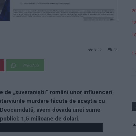
20
18
18
3107
22
17
WhatsApp
te de „suveraniștii” români unor influenceri
terviurile murdare făcute de aceștia cu
. Deocamdată, avem dovada unei sume
publici: 1,5 milioane de dolari.
p