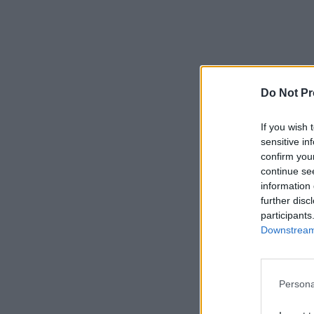
Do Not Pr
If you wish 
sensitive in
confirm you
continue se
information 
further disc
participants
Downstream 
Persona