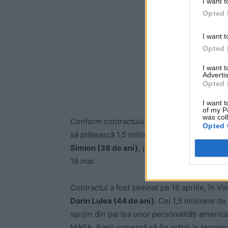
I want t
Opted 
I want t
Opted 
I want 
Advertis
Opted 
I want t
of my P
was col
Conform contractului publicat de
Universul
Opted 
să plătească 1,5 milioane de dolari pentru o
Simion (38 de ani),
președintele partidului ș
18 mai.
Contractul a fost semnat pe 18 aprilie, în 
Dorin Lulea (44 de ani).
Cei 1,5 milioane de 
sprijin din partea unor personalități americ
MAGA. Banii urmează să fie plătiți în termen