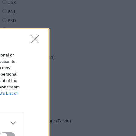
USR
PNL
PSD
AUR
UDMR
PMP (Tomac)
sonal or
Forța Dreptei (L. Orban)
ection to
PNȚMM
ou may
 personal
REPER
out of the
SENS
 downstream
SOS (Șoșoacă)
B’s List of
POT (Gavrilă)
PACE (Peia)
Acțiunea Conservatoare (Târziu)
PDF (Lazarus)