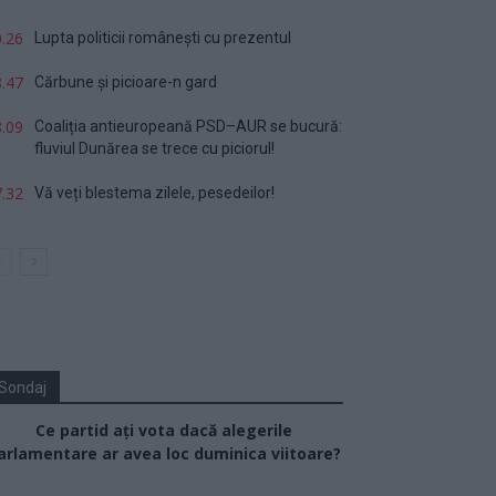
.26
Lupta politicii românești cu prezentul
.47
Cărbune și picioare-n gard
.09
Coaliția antieuropeană PSD–AUR se bucură:
fluviul Dunărea se trece cu piciorul!
.32
Vă veți blestema zilele, pesedeilor!
Sondaj
Ce partid ați vota dacă alegerile
arlamentare ar avea loc duminica viitoare?