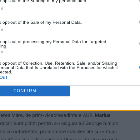
o opt-out of the Sharing of my personal data.
In
ad
o opt-out of the Sale of my Personal Data.
In
to opt-out of processing my Personal Data for Targeted
ing.
In
o opt-out of Collection, Use, Retention, Sale, and/or Sharing
ersonal Data that Is Unrelated with the Purposes for which it
lected.
.net
,
Alianța pentru Unirea Românilor (AUR) s-a angajat
Out
 campanie de lobby în SUA, în favoarea lui
George
i candidatul acestuia la alegerile prezidențiale din 4 și
CONFIRM
Vinerea Mare, de prim-vicepreședintele AUR,
Marius
dolari sunt plătiți pentru a-i asigura lui George Simion
ane cu notorietate, promotoare mai ales ale curentului
 de 30 de zile, adică până pe 18 mai – ziua în care este