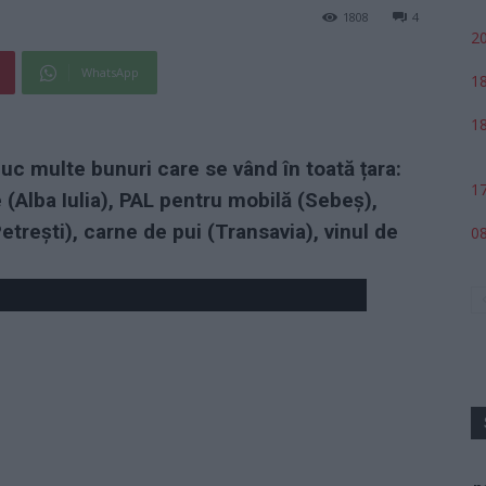
1808
4
20
WhatsApp
18
18
duc multe bunuri care se vând în toată țara:
17
 (Alba Iulia), PAL pentru mobilă (Sebeș),
etrești), carne de pui (Transavia), vinul de
08