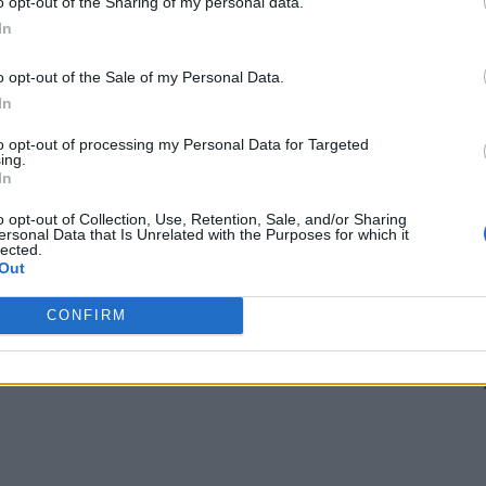
o opt-out of the Sharing of my personal data.
ere la intrarea fiecărui oraș din județ. Când va ajunge
In
fi momentul orașelor mari să fie protejate. Să producă
o opt-out of the Sale of my Personal Data.
la mocani, de exemplu. Să se facă în Alba Iulia. Și, mai
In
lor din orașe și al satelor din cadrul comunelor să fie și
t ce au nevoie, nu să aducă de la alții. În câțiva ani, vă
to opt-out of processing my Personal Data for Targeted
ing.
i bogată, cea mai independentă și mai suverană regiune
In
o opt-out of Collection, Use, Retention, Sale, and/or Sharing
ersonal Data that Is Unrelated with the Purposes for which it
lected.
 Advertisement -
Out
CONFIRM