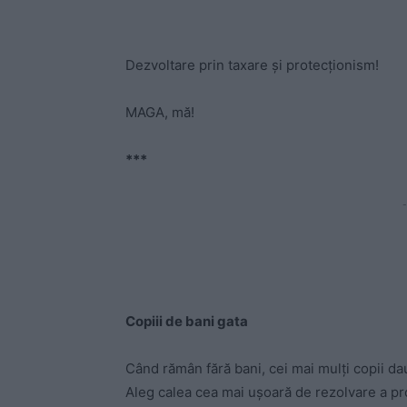
Dezvoltare prin taxare și protecționism!
MAGA, mă!
***
-
Copiii de bani gata
Când rămân fără bani, cei mai mulți copii dau 
Aleg calea cea mai ușoară de rezolvare a prob