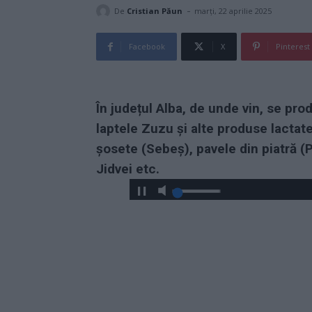
-
De
Cristian Păun
marți, 22 aprilie 2025
Facebook
X
Pinterest
În județul Alba, de unde vin, se pro
laptele Zuzu și alte produse lactate
șosete (Sebeș), pavele din piatră (P
Jidvei etc.