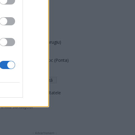
PDF (Lazarus)
PUSL (D. Voiculescu)
PNȚCD (Pavelescu)
PNCR (Terheș)
Partidul Patrioților (Surugiu)
FAR (Coarnă)
România pe Primul Loc (Ponta)
Altul
Arată rezultatele
Arhiva sondajelor
- Advertisment -