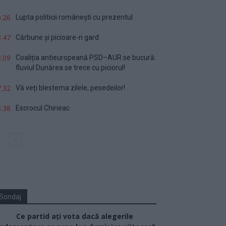
.26
Lupta politicii românești cu prezentul
.47
Cărbune și picioare-n gard
.09
Coaliția antieuropeană PSD–AUR se bucură:
fluviul Dunărea se trece cu piciorul!
.32
Vă veți blestema zilele, pesedeilor!
.38
Escrocul Chirieac
Sondaj
Ce partid ați vota dacă alegerile