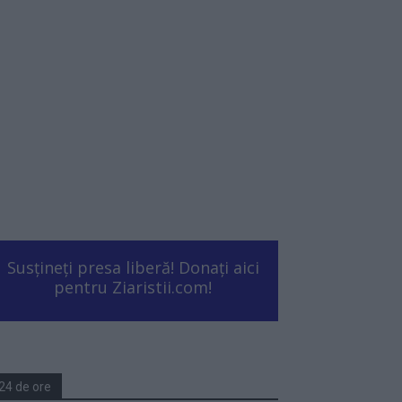
Susțineți presa liberă! Donați aici
pentru Ziaristii.com!
24 de ore