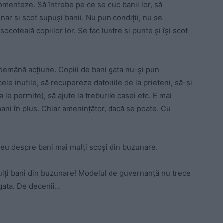
comenteze. Să întrebe pe ce se duc banii lor, să
nar și scot supuși banii. Nu pun condiții, nu se
coteală copiilor lor. Se fac luntre și punte și își scot
ndemână acțiune. Copiii de bani gata nu-și pun
ele inutile, să recupereze datoriile de la prieteni, să-și
le permite), să ajute la treburile casei etc. E mai
bani în plus. Chiar amenințător, dacă se poate. Cu
ereu despre bani mai mulți scoși din buzunare.
mulți bani din buzunare! Modelul de guvernanță nu trece
 gata. De decenii…