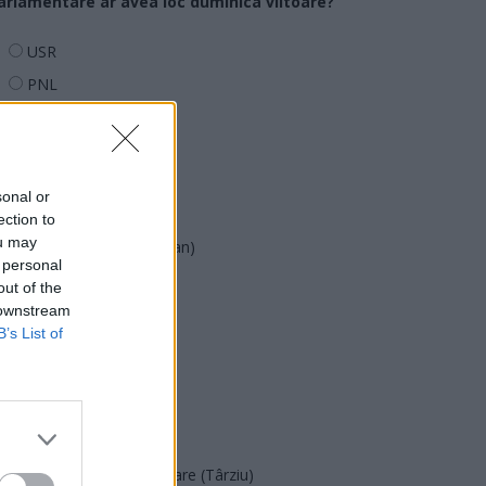
arlamentare ar avea loc duminica viitoare?
USR
PNL
PSD
AUR
UDMR
sonal or
PMP (Tomac)
ection to
ou may
Forța Dreptei (L. Orban)
 personal
PNȚMM
out of the
 downstream
REPER
B’s List of
SENS
SOS (Șoșoacă)
POT (Gavrilă)
PACE (Peia)
Acțiunea Conservatoare (Târziu)