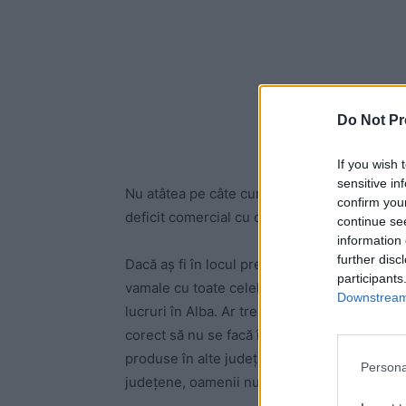
Do Not Pr
If you wish 
sensitive in
Nu atâtea pe câte cumpără însă județul din a
confirm you
deficit comercial cu celelalte județe. Cred 
continue se
information 
further disc
Dacă aș fi în locul președintelui de Consili
participants
vamale cu toate celelalte județe din țară. 
Downstream 
lucruri în Alba. Ar trebui, de exemplu, să 
corect să nu se facă în județ la noi. Județul
produse în alte județe și vândute în județul 
Persona
județene, oamenii nu ar mai pleca din județ 