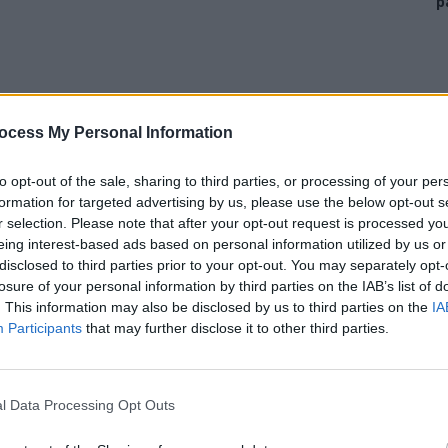
p
ocess My Personal Information
to opt-out of the sale, sharing to third parties, or processing of your per
formation for targeted advertising by us, please use the below opt-out s
lte județe. Sau de la București. Județul este într-un
r selection. Please note that after your opt-out request is processed y
că destul de mare.
eing interest-based ads based on personal information utilized by us or
disclosed to third parties prior to your opt-out. You may separately opt-
losure of your personal information by third parties on the IAB’s list of
u Județean, aș propune de urgență bariere și taxe
. This information may also be disclosed by us to third parties on the
IA
Pe modelul „economic” trumpist. Se produc prea puține
Participants
that may further disclose it to other third parties.
producem mașini, nu să le aducem din Argeș. Nu este
 s-ar dezvolta imens cu aceste taxe aplicate bunurilor
Alba. Bani la bugetul local, impulsionarea producției
l Data Processing Opt Outs
pe capete, ar avea loc de muncă acasă la ei.