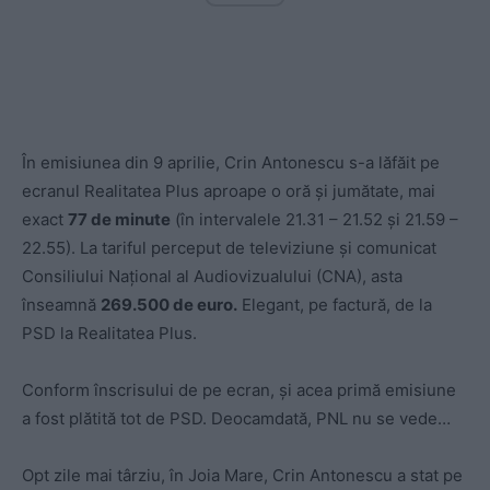
În emisiunea din 9 aprilie, Crin Antonescu s-a lăfăit pe
ecranul Realitatea Plus aproape o oră și jumătate, mai
exact
77 de minute
(în intervalele 21.31 – 21.52 și 21.59 –
22.55). La tariful perceput de televiziune și comunicat
Consiliului Național al Audiovizualului (CNA), asta
înseamnă
269.500 de euro.
Elegant, pe factură, de la
PSD la Realitatea Plus.
Conform înscrisului de pe ecran, și acea primă emisiune
a fost plătită tot de PSD. Deocamdată, PNL nu se vede…
Opt zile mai târziu, în Joia Mare, Crin Antonescu a stat pe