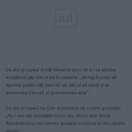
ad
De aici și tupeul Ancăi Alexandrescu de a i se adresa
invitatului său trecut pe la casierie:
„Vă rog frumos să
spuneți public câți bani mi-ați dat ca să veniți și la
emisiunea trecută, și la emisiunea asta”.
De aici și tupeul lui Crin Antonescu de a minți grosolan:
„Nu i-am dat niciodată niciun leu, niciun bun Ancăi
Alexandrescu, nici pentru această emisiune și nici pentru
altele”.