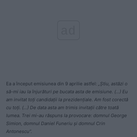
ad
Ea a început emisiunea din 9 aprilie astfel:
„Știu, astăzi o
să-mi iau la înjurături pe bucata asta de emisiune. (…) Eu
am invitat toți candidații la prezidențiale. Am fost corectă
cu toți. (…) De data asta am trimis invitații către toată
lumea. Trei mi-au răspuns la provocare: domnul George
Simion, domnul Daniel Funeriu și domnul Crin
Antonescu”.