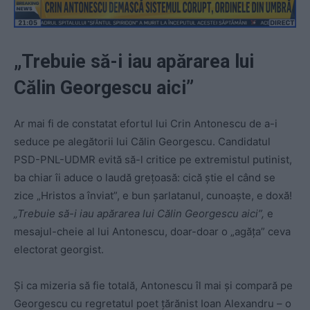
„Trebuie să-i iau apărarea lui
Călin Georgescu aici”
Ar mai fi de constatat efortul lui Crin Antonescu de a-i
seduce pe alegătorii lui Călin Georgescu. Candidatul
PSD-PNL-UDMR evită să-l critice pe extremistul putinist,
ba chiar îi aduce o laudă grețoasă: cică știe el când se
zice „Hristos a înviat”, e bun șarlatanul, cunoaște, e doxă!
„Trebuie să-i iau apărarea lui Călin Georgescu aici”,
e
mesajul-cheie al lui Antonescu, doar-doar o „agăța” ceva
electorat georgist.
Și ca mizeria să fie totală, Antonescu îl mai și compară pe
Georgescu cu regretatul poet țărănist Ioan Alexandru – o