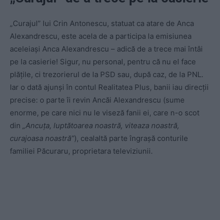
„Curajul” lui Crin Antonescu, statuat ca atare de Anca
Alexandrescu, este acela de a participa la emisiunea
aceleiași Anca Alexandrescu – adică de a trece mai întâi
pe la casierie! Sigur, nu personal, pentru că nu el face
plățile, ci trezorierul de la PSD sau, după caz, de la PNL.
Iar o dată ajunși în contul Realitatea Plus, banii iau direcții
precise: o parte îi revin Ancăi Alexandrescu (sume
enorme, pe care nici nu le viseză fanii ei, care n-o scot
din
„Ancuța, luptătoarea noastră, viteaza noastră,
curajoasa noastră”
), cealaltă parte îngrașă conturile
familiei Păcuraru, proprietara televiziunii.