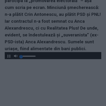
participa la „promovarea electorală” – așa
cum scria pe ecran. Minciună șmecherească:
n-a plătit Crin Antonescu, au plătit PSD și PNL!
Iar contractul n-a fost semnat cu Anca
Alexandrescu, ci cu Realitatea Plus! De unde,
evident, se îndestulează și „suveranista” (ex-
PSD-ista) Anca Alexandrescu. Sumele sunt
uriașe, fiind alimentate din bani publici.