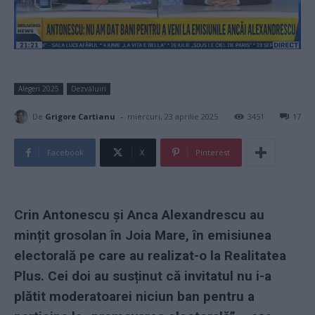
Alegeri 2025
Dezvăluiri
-
De
Grigore Cartianu
miercuri, 23 aprilie 2025
3451
17
Facebook
X
Pinterest
Crin Antonescu și Anca Alexandrescu au
mințit grosolan în Joia Mare, în emisiunea
electorală pe care au realizat-o la Realitatea
Plus. Cei doi au susținut că invitatul nu i-a
plătit moderatoarei niciun ban pentru a