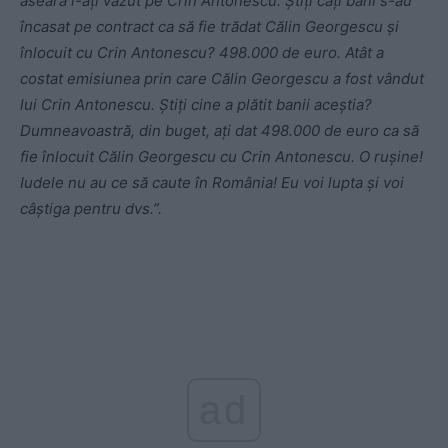
aseară l-ați văzut pe Crin Antonescu. Știți câți bani s-au
încasat pe contract ca să fie trădat Călin Georgescu și
înlocuit cu Crin Antonescu? 498.000 de euro.
Atât a
costat emisiunea prin care Călin Georgescu a fost vândut
lui Crin Antonescu.
Știți cine a plătit banii aceștia?
Dumneavoastră, din buget, ați dat 498.000 de euro ca să
fie înlocuit Călin Georgescu cu Crin Antonescu.
O rușine!
Iudele nu au ce să caute în România! Eu voi lupta și voi
câștiga pentru dvs.”.
ad