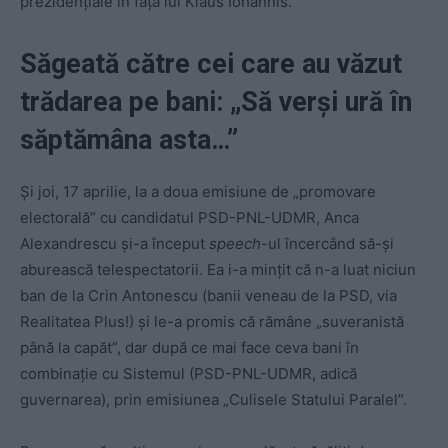
prezidențiale în fața lui Klaus Iohannis.
Săgeată către cei care au văzut
trădarea pe bani: „Să verși ură în
săptămâna asta…”
Și joi, 17 aprilie, la a doua emisiune de „promovare
electorală” cu candidatul PSD-PNL-UDMR, Anca
Alexandrescu și-a început
speech
-ul încercând să-și
aburească telespectatorii. Ea i-a mințit că n-a luat niciun
ban de la Crin Antonescu (banii veneau de la PSD, via
Realitatea Plus!) și le-a promis că rămâne „suveranistă
până la capăt”, dar după ce mai face ceva bani în
combinație cu Sistemul (PSD-PNL-UDMR, adică
guvernarea), prin emisiunea „Culisele Statului Paralel”.