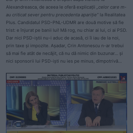
Alexandreasca, de aceea le oferă explicații
„celor care m-
au criticat sever pentru precedenta apariție”
la Realitatea
Plus. Candidatul PSD-PNL-UDMR are două motive să fie
trist: e înjurat pe banii lui! Mă rog, nu chiar ai lui, ci ai PSD.
Dar nici PSD-iștii nu-i aduc de acasă, ci îi iau de la noi,
prin taxe și impozite. Așadar, Crin Antonescu n-ar trebui
să mai fie atât de necăjit, că nu dă nimic din buzunar… și
nici sponsorii lui PSD-iști nu ies pe minus, dimpotrivă…