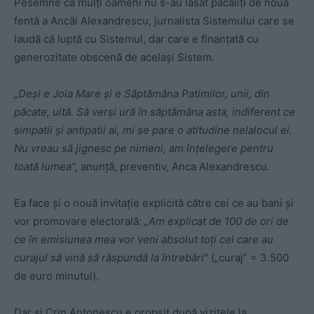
Pesemne că mulți oameni nu s-au lăsat păcăliți de noua
fentă a Ancăi Alexandrescu, jurnalista Sistemului care se
laudă că luptă cu Sistemul, dar care e finanțată cu
generozitate obscenă de același Sistem.
„Deși e Joia Mare și e Săptămâna Patimilor, unii, din
păcate, uită. Să verși ură în săptămâna asta, indiferent ce
simpatii și antipatii ai, mi se pare o atitudine nelalocul ei.
Nu vreau să jignesc pe nimeni, am înțelegere pentru
toată lumea”,
anunță, preventiv, Anca Alexandrescu.
Ea face și o nouă invitație explicită către cei ce au bani și
vor promovare electorală:
„Am explicat de 100 de ori de
ce în emisiunea mea vor veni absolut toți cei care au
curajul să vină să răspundă la întrebări”
(„curaj” = 3.500
de euro minutul).
Dar și Crin Antonescu e oropsit după vizitele la