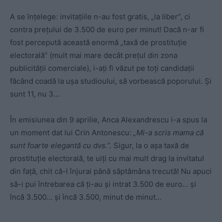
A se înțelege: invitațiile n-au fost gratis, „la liber”, ci
contra prețului de 3.500 de euro per minut! Dacă n-ar fi
fost percepută această enormă „taxă de prostituție
electorală” (mult mai mare decât prețul din zona
publicității comerciale), i-ați fi văzut pe toți candidații
făcând coadă la ușa studioului, să vorbească poporului. Și
sunt 11, nu 3…
În emisiunea din 9 aprilie, Anca Alexandrescu i-a spus la
un moment dat lui Crin Antonescu:
„Mi-a scris mama că
sunt foarte elegantă cu dvs.”.
Sigur, la o așa taxă de
prostituție electorală, te uiți cu mai mult drag la invitatul
din față, chit că-l înjurai până săptămâna trecută! Nu apuci
să-i pui întrebarea că ți-au și intrat 3.500 de euro… și
încă 3.500… și încă 3.500, minut de minut…