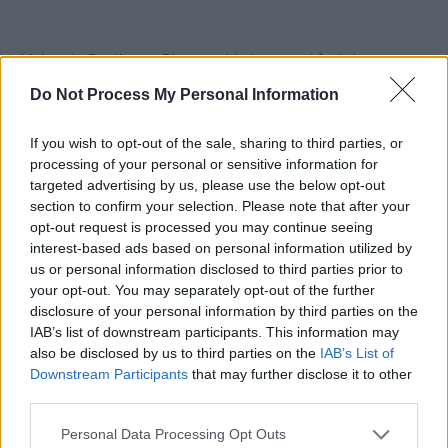
Mai mult, Realitatea Plus a schimbat tonul față de
candidatul PSD-PNL-UDMR în toate programele sale, de
Do Not Process My Personal Information
la emisiuni de dezbatere la buletine de știri. Fostul inamic
Crin Antonescu, care era bubuit cu toate epitetele –
If you wish to opt-out of the sale, sharing to third parties, or
„leneș”, „chiulangiu”, „trădător”, „turnător la Securitate”,
processing of your personal or sensitive information for
targeted advertising by us, please use the below opt-out
„omul Sistemului”, „omul Bruxelles-ului”, „ascuns sub
section to confirm your selection. Please note that after your
fusta nevestei” – a devenit brusc „curajos”, „responsabil”,
opt-out request is processed you may continue seeing
chiar „victimă a Securității” și a „statului paralel”.
interest-based ads based on personal information utilized by
us or personal information disclosed to third parties prior to
your opt-out. You may separately opt-out of the further
În plus, „la pachet”, Realitatea Plus a intensificat campania
disclosure of your personal information by third parties on the
de linșaj la adresa lui Nicușor Dan (considerat principalul
IAB’s list of downstream participants. This information may
contracandidat al lui Crin Antonescu la accederea în turul
also be disclosed by us to third parties on the
IAB’s List of
2) și la cea a lui Victor Ponta (inamicul strategic pe
Downstream Participants
that may further disclose it to other
third parties.
culoarul AUR-isto-„suveranist” și pe cel PSD-ist, adică pe
zonele care finanțează Realitatea Plus).
Personal Data Processing Opt Outs