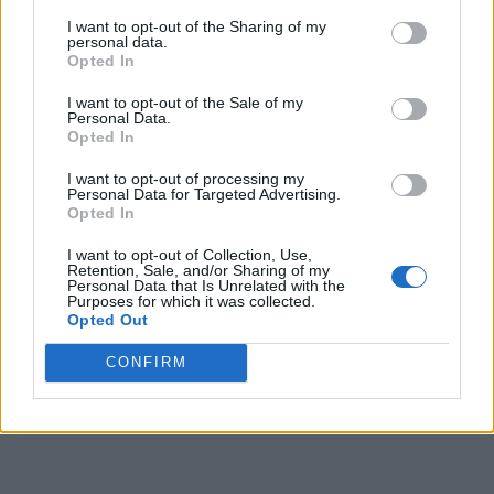
I want to opt-out of the Sharing of my
De altfel, Realitatea Plus și-a setat deja finala
personal data.
prezidențială mult dorită:
George Simion – Crin
Opted In
Antonescu
(în această ordine). Este exact finala pe care o
I want to opt-out of the Sale of my
vor și AUR, și PSD!
Personal Data.
Opted In
I want to opt-out of processing my
Personal Data for Targeted Advertising.
Opted In
I want to opt-out of Collection, Use,
Retention, Sale, and/or Sharing of my
Personal Data that Is Unrelated with the
Purposes for which it was collected.
Opted Out
ad
CONFIRM