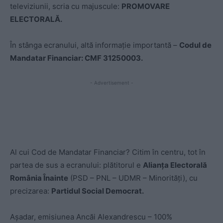
televiziunii, scria cu majuscule:
PROMOVARE
ELECTORALĂ.
În stânga ecranului, altă informație importantă –
Codul de
Mandatar Financiar: CMF 31250003.
- Advertisement -
Al cui Cod de Mandatar Financiar? Citim în centru, tot în
partea de sus a ecranului: plătitorul e
Alianța Electorală
România Înainte
(PSD – PNL – UDMR – Minorități), cu
precizarea:
Partidul Social Democrat.
Așadar, emisiunea Ancăi Alexandrescu – 100%