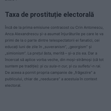
Taxa de prostituție electorală
Încă de la prima emisiune contracost cu Crin Antonescu,
Anca Alexandrescu și-a asumat înjurăturile pe care le va
primi de la o parte dintre telespectatorii ei fanatici, cei
educați luni de zile în „suveranism”, „georgism” și
„simionism”. La prețul ăsta, merită – și-a zis ea. Dar a
încercat să aplice vorba veche, din moși-strămoși (că tot
suntem pe tradiție):
și cu sula-n cur, și cu sufletu’-n rai.
De aceea a pornit propria campanie de „frăgezire” a
publicului, chiar de „reeducare” a acestuia în context
electoral.