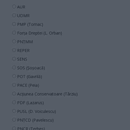
AUR
UDMR
PMP (Tomac)
Forța Dreptei (L. Orban)
PNȚMM
REPER
SENS
SOS (Șoșoacă)
POT (Gavrilă)
PACE (Peia)
Acțiunea Conservatoare (Târziu)
PDF (Lazarus)
PUSL (D. Voiculescu)
PNȚCD (Pavelescu)
PNCR (Terheș)