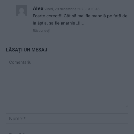
Alex
vineri, 29 decembrie 2023 La 10.46
Foarte corect!!! Cât să mai fie manglă pe față de
la ăștia, sa fie anarhie _!!!_
Răspundeți
LĂSAȚI UN MESAJ
Comentariu:
Nu
Ema