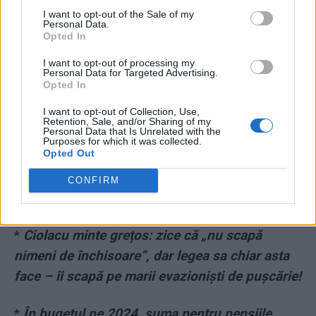
I want to opt-out of the Sale of my
Personal Data.
Opted In
*
Ce impostură! Vaticanul: George Simion n-a
I want to opt-out of processing my
Personal Data for Targeted Advertising.
fost primit în „audiență privată“ de Papa
Opted In
Francisc, așa cum s-a lăudat liderul AUR
I want to opt-out of Collection, Use,
Retention, Sale, and/or Sharing of my
Personal Data that Is Unrelated with the
*
VIDEO. Asta a adus AUR în Parlament!
Purposes for which it was collected.
Opted Out
Simion: „Te agresez sexual, scroafo!”.
Șoșoacă: „Cară-te de aici, că nu știu ce-ți fac!
CONFIRM
Fătălăule!”
*
Ciolacu minte grețos: zice că „nu scapă
nimeni de închisoare”, dar legea sa chiar asta
face – îi scapă pe marii evazioniști de pușcărie!
*
În bugetul pe 2024, suma pentru pensiile