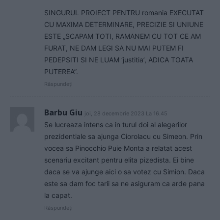
SINGURUL PROIECT PENTRU romania EXECUTAT
CU MAXIMA DETERMINARE, PRECIZIE SI UNIUNE
ESTE „SCAPAM TOTI, RAMANEM CU TOT CE AM
FURAT, NE DAM LEGI SA NU MAI PUTEM FI
PEDEPSITI SI NE LUAM ‘justitia’, ADICA TOATA
PUTEREA”.
Răspundeți
Barbu Giu
joi, 28 decembrie 2023 La 16.45
Se lucreaza intens ca in turul doi al alegerilor
prezidentiale sa ajunga Ciorolacu cu Simeon. Prin
vocea sa Pinocchio Puie Monta a relatat acest
scenariu excitant pentru elita pizedista. Ei bine
daca se va ajunge aici o sa votez cu Simion. Daca
este sa dam foc tarii sa ne asiguram ca arde pana
la capat.
Răspundeți