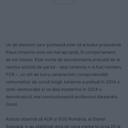
Un alt element care șochează este că actualul președinte
Klaus Iohannis este cel mai apropiat, în comportament,
de Ion Iliescu. Este vorba de secretomania preluată de la
vechiul activist de partid – deși Iohannis n-a fost membru
PCR –, un stil de lucru caracteristic conspirativității
comuniștilor de cursă lungă. Iohannis a preluat în 2014 o
semi-democrație și va lăsa moștenire în 2024 o
demokratură, mai concluzionează profesorul Alexandru
Gussi.
Acesta observă că AUR și SOS România, al Dianei
Șoșoacă, s-au stabilizat deja de ceva vreme la circa 25 la