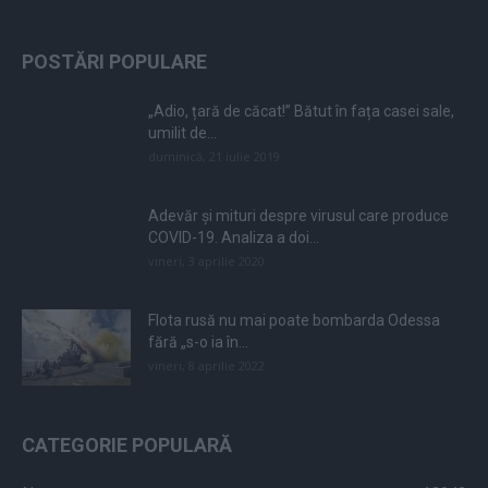
POSTĂRI POPULARE
„Adio, țară de căcat!” Bătut în fața casei sale,
umilit de...
duminică, 21 iulie 2019
Adevăr și mituri despre virusul care produce
COVID-19. Analiza a doi...
vineri, 3 aprilie 2020
Flota rusă nu mai poate bombarda Odessa
fără „s-o ia în...
vineri, 8 aprilie 2022
CATEGORIE POPULARĂ