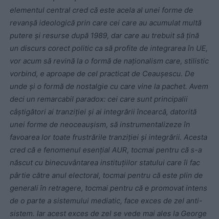
elementul central cred că este acela al unei forme de
revanșă ideologică prin care cei care au acumulat multă
putere și resurse după 1989, dar care au trebuit să țină
un discurs corect politic ca să profite de integrarea în UE,
vor acum să revină la o formă de naționalism care, stilistic
vorbind, e aproape de cel practicat de Ceaușescu. De
unde și o formă de nostalgie cu care vine la pachet. Avem
deci un remarcabil paradox: cei care sunt principalii
câștigători ai tranziției și ai integrării încearcă, datorită
unei forme de neoceaușism, să instrumentalizeze în
favoarea lor toate frustrările tranziției și integrării. Acesta
cred că e fenomenul esențial AUR, tocmai pentru că s-a
născut cu binecuvântarea instituțiilor statului care îi fac
pârtie către anul electoral, tocmai pentru că este plin de
generali în retragere, tocmai pentru că e promovat intens
de o parte a sistemului mediatic, face exces de zel anti-
sistem. Iar acest exces de zel se vede mai ales la George