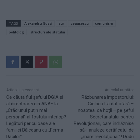
TAGS
Alexandru Gussi
aur
ceaușescu
comunism
politolog
structuri ale statului
Articolul precedent
Articolul următor
Ce căuta fiul șefului DGIA și
Răzbunarea impostorului:
al directoarei din ANAF la
Ciolacu l-a dat afară –
„Crăciunul puțin mai
noaptea, ca hoții – pe șeful
personal” al fostului interlop?
Secretariatului pentru
Legături periculoase ale
Revoluționari, care îndrăznise
familiei Băiceanu cu „Ferma
să-i anuleze certificatul de
Dacilor”
„mare revoluționar”! Dodu