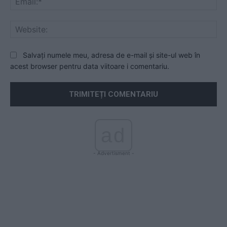
Web
Salvați numele meu, adresa de e-mail și site-ul web în
acest browser pentru data viitoare i comentariu.
ad
- Advertisment -