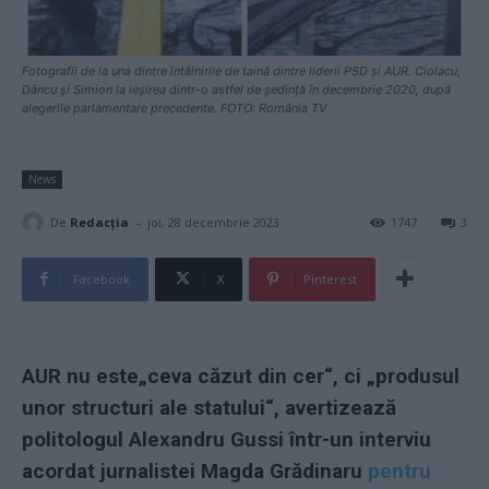
Fotografii de la una dintre întâlnirile de taină dintre liderii PSD și AUR. Ciolacu,
Dâncu și Simion la ieșirea dintr-o astfel de ședință în decembrie 2020, după
alegerile parlamentare precedente. FOTO: România TV
News
-
De
Redacţia
joi, 28 decembrie 2023
1747
3
Facebook
X
Pinterest
AUR nu este„ceva căzut din cer“, ci „produsul
unor structuri ale statului“, avertizează
politologul Alexandru Gussi într-un interviu
acordat jurnalistei Magda Grădinaru
pentru