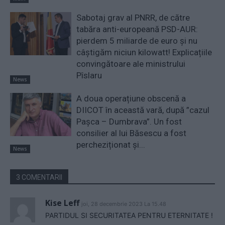
Sabotaj grav al PNRR, de către
tabăra anti-europeană PSD-AUR:
pierdem 5 miliarde de euro și nu
câștigăm niciun kilowatt! Explicațiile
convingătoare ale ministrului
Pîslaru
News
A doua operațiune obscenă a
DIICOT în această vară, după ”cazul
Pașca – Dumbrava”. Un fost
consilier al lui Băsescu a fost
percheziționat și...
News
3 COMENTARII
Kise Leff
joi, 28 decembrie 2023 La 15.48
PARTIDUL SI SECURITATEA PENTRU ETERNITATE !