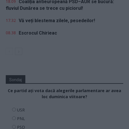
18.09
Coaliția antieuropeană PSD–AUR se bucură:
fluviul Dunărea se trece cu piciorul!
17.32
Vă veți blestema zilele, pesedeilor!
08.38
Escrocul Chirieac
Sondaj
Ce partid ați vota dacă alegerile parlamentare ar avea
loc duminica viitoare?
USR
PNL
PSD