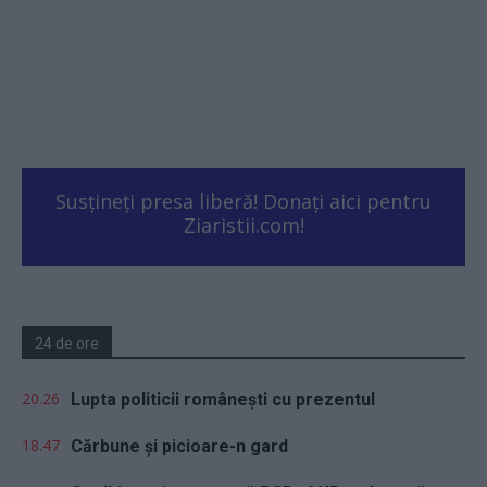
Susțineți presa liberă! Donați aici pentru
Ziaristii.com!
24 de ore
20.26
Lupta politicii românești cu prezentul
18.47
Cărbune și picioare-n gard