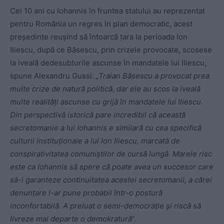
Cei 10 ani cu Iohannis în fruntea statului au reprezentat
pentru România un regres în plan democratic, acest
președinte reușind să întoarcă țara la perioada Ion
Iliescu, după ce Băsescu, prin crizele provocate, scosese
la iveală dedesubturile ascunse în mandatele lui Iliescu,
spune Alexandru Gussi:
„Traian Băsescu a provocat prea
multe crize de natură politică, dar ele au scos la iveală
multe realități ascunse cu grijă în mandatele lui Iliescu.
Din perspectivă istorică pare incredibil că această
secretomanie a lui Iohannis e similară cu cea specifică
culturii instituționale a lui Ion Iliescu, marcată de
conspirativitatea comuniștilor de cursă lungă. Marele risc
este ca Iohannis să spere că poate avea un succesor care
să-i garanteze continuitatea acestei secretomanii, a cărei
denunțare l-ar pune probabil într-o postură
inconfortabilă. A preluat o semi-democrație și riscă să
livreze mai departe o demokratură“.