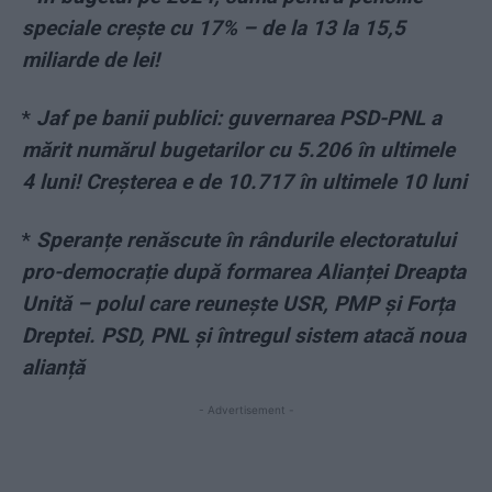
speciale crește cu 17% – de la 13 la 15,5
miliarde de lei!
*
Jaf pe banii publici: guvernarea PSD-PNL a
mărit numărul bugetarilor cu 5.206 în ultimele
4 luni! Creșterea e de 10.717 în ultimele 10 luni
*
Speranțe renăscute în rândurile electoratului
pro-democrație după formarea Alianței Dreapta
Unită – polul care reunește USR, PMP și Forța
Dreptei. PSD, PNL și întregul sistem atacă noua
alianță
- Advertisement -