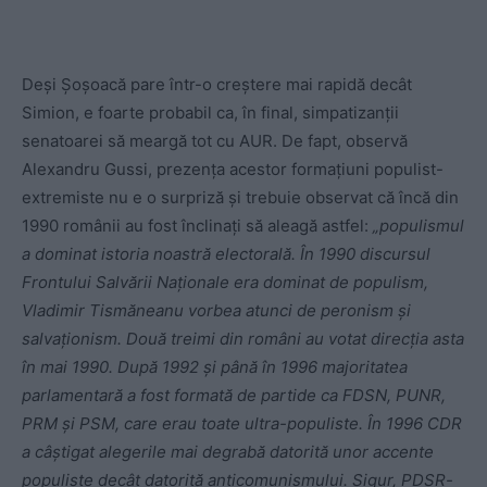
Deși Șoșoacă pare într-o creștere mai rapidă decât
Simion, e foarte probabil ca, în final, simpatizanții
senatoarei să meargă tot cu AUR. De fapt, observă
Alexandru Gussi, prezența acestor formațiuni populist-
extremiste nu e o surpriză și trebuie observat că încă din
1990 românii au fost înclinați să aleagă astfel:
„populismul
a dominat istoria noastră electorală. În 1990 discursul
Frontului Salvării Naționale era dominat de populism,
Vladimir Tismăneanu vorbea atunci de peronism și
salvaționism. Două treimi din români au votat direcția asta
în mai 1990. După 1992 și până în 1996 majoritatea
parlamentară a fost formată de partide ca FDSN, PUNR,
PRM și PSM, care erau toate ultra-populiste. În 1996 CDR
a câștigat alegerile mai degrabă datorită unor accente
populiste decât datorită anticomunismului. Sigur, PDSR-