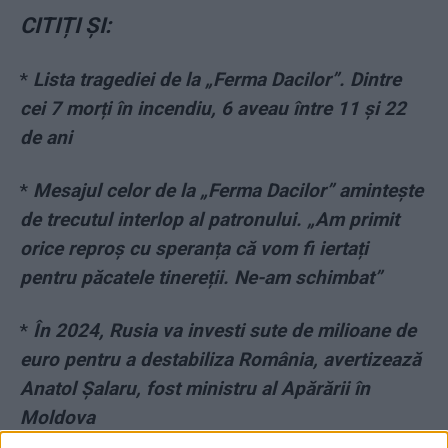
CITIȚI ȘI:
*
Lista tragediei de la „Ferma Dacilor”. Dintre
cei 7 morți în incendiu, 6 aveau între 11 și 22
de ani
*
Mesajul celor de la „Ferma Dacilor” amintește
de trecutul interlop al patronului. „Am primit
orice reproș cu speranța că vom fi iertați
pentru păcatele tinereții. Ne-am schimbat”
*
În 2024, Rusia va investi sute de milioane de
euro pentru a destabiliza România, avertizează
Anatol Șalaru, fost ministru al Apărării în
Moldova