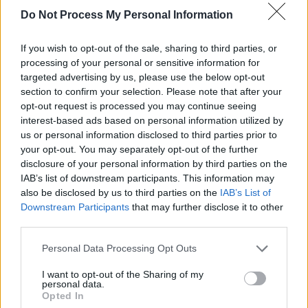
*
Cine e românca lideră a Opoziției sârbe care a
Do Not Process My Personal Information
intrat în greva foamei. Marinika Ciobanu a fost
If you wish to opt-out of the sale, sharing to third parties, or
ministru al Educației în Vojvodina, a fost aleasă
processing of your personal or sensitive information for
de două ori în Parlamentul Serbiei și a renunțat
targeted advertising by us, please use the below opt-out
section to confirm your selection. Please note that after your
la ambele mandate
opt-out request is processed you may continue seeing
interest-based ads based on personal information utilized by
us or personal information disclosed to third parties prior to
your opt-out. You may separately opt-out of the further
disclosure of your personal information by third parties on the
IAB’s list of downstream participants. This information may
also be disclosed by us to third parties on the
IAB’s List of
Downstream Participants
that may further disclose it to other
ad
third parties.
Personal Data Processing Opt Outs
I want to opt-out of the Sharing of my
personal data.
Opted In