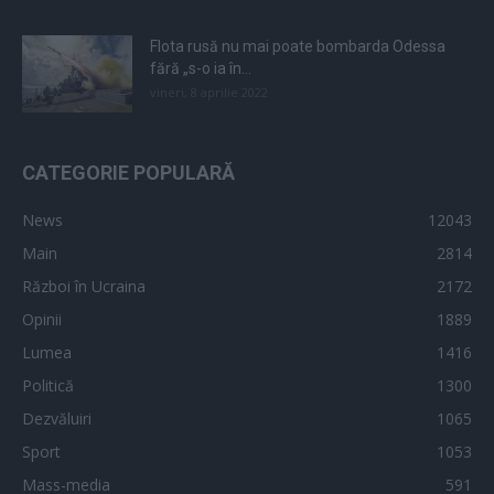
Flota rusă nu mai poate bombarda Odessa
fără „s-o ia în...
vineri, 8 aprilie 2022
CATEGORIE POPULARĂ
News
12043
Main
2814
Război în Ucraina
2172
Opinii
1889
Lumea
1416
Politică
1300
Dezvăluiri
1065
Sport
1053
Mass-media
591