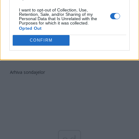
Partidul Patrioților (Surugiu)
I want to opt-out of Collection, Use,
Retention, Sale, and/or Sharing of my
FAR (Coarnă)
Personal Data that Is Unrelated with the
Purposes for which it was collected.
România pe Primul Loc (Ponta)
Opted Out
Altul
CONFIRM
Arată rezultatele
Arhiva sondajelor