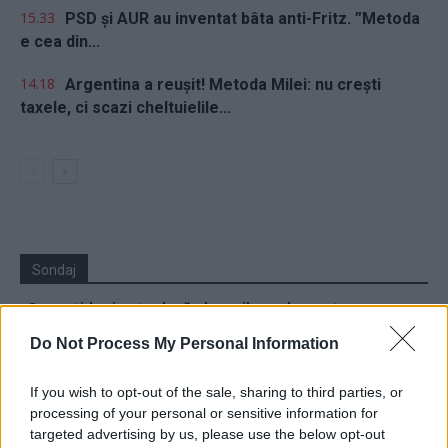
15.33
PSD și AUR au inventat bâta anti-Fritz. ”Metoda
e cea din...
14.18
Argentina a reușit! Metoda Milei: nu crești
taxele, ci scazi cheltuielile...
Sondaj
Ce partid ați vota dacă alegerile parlamentare ar avea
loc duminica viitoare?
Do Not Process My Personal Information
USR
If you wish to opt-out of the sale, sharing to third parties, or
PNL
processing of your personal or sensitive information for
PSD
targeted advertising by us, please use the below opt-out