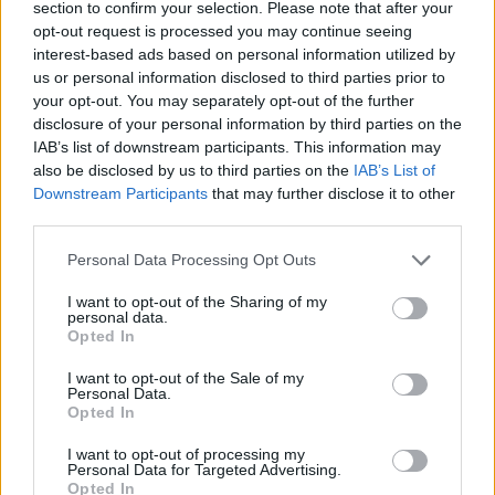
section to confirm your selection. Please note that after your
AUR
opt-out request is processed you may continue seeing
UDMR
interest-based ads based on personal information utilized by
us or personal information disclosed to third parties prior to
PMP (Tomac)
your opt-out. You may separately opt-out of the further
Forța Dreptei (L. Orban)
disclosure of your personal information by third parties on the
IAB’s list of downstream participants. This information may
PNȚMM
also be disclosed by us to third parties on the
IAB’s List of
REPER
Downstream Participants
that may further disclose it to other
SENS
third parties.
SOS (Șoșoacă)
Personal Data Processing Opt Outs
POT (Gavrilă)
I want to opt-out of the Sharing of my
PACE (Peia)
personal data.
Opted In
Acțiunea Conservatoare (Târziu)
I want to opt-out of the Sale of my
PDF (Lazarus)
Personal Data.
Opted In
PUSL (D. Voiculescu)
PNȚCD (Pavelescu)
I want to opt-out of processing my
Personal Data for Targeted Advertising.
PNCR (Terheș)
Opted In