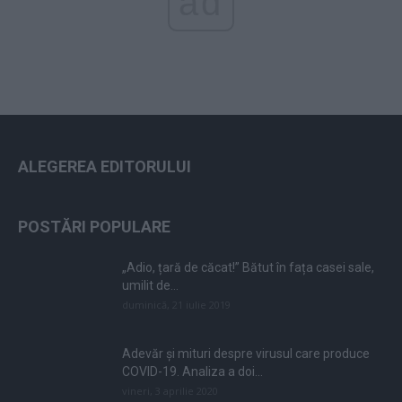
ad
ALEGEREA EDITORULUI
POSTĂRI POPULARE
„Adio, țară de căcat!” Bătut în fața casei sale,
umilit de...
duminică, 21 iulie 2019
Adevăr și mituri despre virusul care produce
COVID-19. Analiza a doi...
vineri, 3 aprilie 2020