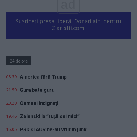
ad
Susțineți presa liberă! Donați aici pentru
Ziaristii.com!
24 de ore
08.59
America fără Trump
21.59
Gura bate guru
20.20
Oameni indignați
19.46
Zelenski la ”rușii cei mici”
16.05
PSD și AUR ne-au vrut în junk