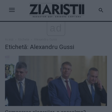
ad
Acasă
Etichete
Alexandru Gussi
Etichetă: Alexandru Gussi