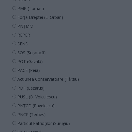
PMP (Tomac)
Forța Dreptei (L. Orban)
PNȚMM
REPER
SENS
SOS (Șoșoacă)
POT (Gavrilă)
PACE (Peia)
Acțiunea Conservatoare (Târziu)
PDF (Lazarus)
PUSL (D. Voiculescu)
PNȚCD (Pavelescu)
PNCR (Terheș)
Partidul Patrioților (Surugiu)