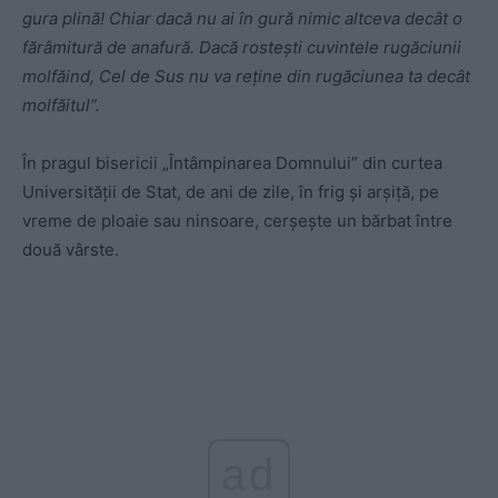
gura plină! Chiar dacă nu ai în gură nimic altceva decât o
fărâmitură de anafură. Dacă rosteşti cuvintele rugăciunii
molfăind, Cel de Sus nu va reţine din rugăciunea ta decât
molfăitul”.
În pragul bisericii „Întâmpinarea Domnului” din curtea
Universităţii de Stat, de ani de zile, în frig şi arşiţă, pe
vreme de ploaie sau ninsoare, cerșește un bărbat între
două vârste.
ad