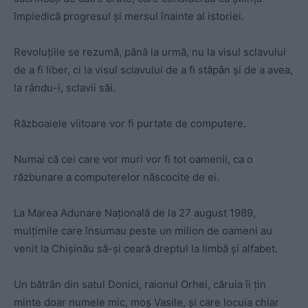
împiedică progresul şi mersul înainte al istoriei.
Revoluţiile se rezumă, până la urmă, nu la visul sclavului
de a fi liber, ci la visul sclavului de a fi stăpân şi de a avea,
la rându-i, sclavii săi.
Războaiele viitoare vor fi purtate de computere.
Numai că cei care vor muri vor fi tot oamenii, ca o
răzbunare a computerelor născocite de ei.
La Marea Adunare Naţională de la 27 august 1989,
mulţimile care însumau peste un milion de oameni au
venit la Chișinău să-şi ceară dreptul la limbă şi alfabet.
Un bătrân din satul Donici, raionul Orhei, căruia îi ţin
minte doar numele mic, moş Vasile, şi care locuia chiar