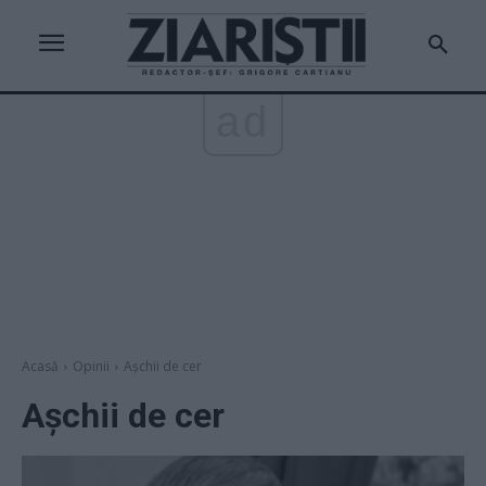
ad
Acasă
Opinii
Așchii de cer
Așchii de cer