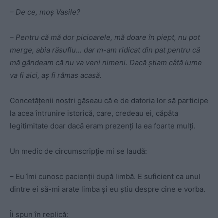
– De ce, moş Vasile?
– Pentru că mă dor picioarele, mă doare în piept, nu pot
merge, abia răsuflu… dar m-am ridicat din pat pentru că
mă gândeam că nu va veni nimeni. Dacă ştiam câtă lume
va fi aici, aş fi rămas acasă.
Concetăţenii noştri găseau că e de datoria lor să participe
la acea întrunire istorică, care, credeau ei, căpăta
legitimitate doar dacă eram prezenţi la ea foarte mulţi.
Un medic de circumscripție mi se laudă:
– Eu îmi cunosc pacienţii după limbă. E suficient ca unul
dintre ei să-mi arate limba şi eu ştiu despre cine e vorba.
Îi spun în replică: