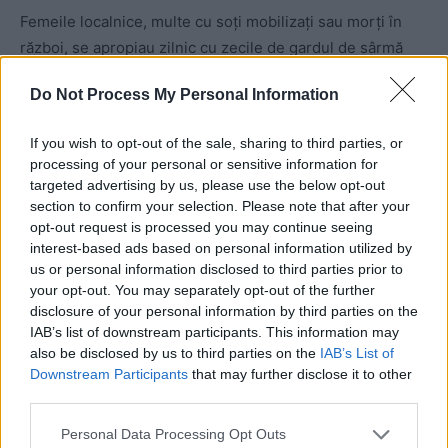
Femeile localnice, multe cu soţi mobilizaţi sau morţi în
război, se apropiau zilnic cu zecile de gardul de sârmă
ghimpată şi aruncau cu bulgări în prizonieri.
Do Not Process My Personal Information
Cei care îi păzeau le spuneau prizonierilor:
„Vedeţi câtă
If you wish to opt-out of the sale, sharing to third parties, or
ură au femeile sovietice? Aruncă cu pietre în voi, ca să se
processing of your personal or sensitive information for
răzbune”.
targeted advertising by us, please use the below opt-out
section to confirm your selection. Please note that after your
opt-out request is processed you may continue seeing
Dar acelea nu erau pietre. Erau bubşulele de
kurt
, aşa se
interest-based ads based on personal information utilized by
numeşte la kazahi brânza, pe care ei o sărează, o fac ca
us or personal information disclosed to third parties prior to
pe un bulgăraş pe care-l usucă la soare, devenind destul
your opt-out. You may separately opt-out of the further
de tare. Pe ele prizonierii le culegeau de jos şi le mâncau.
disclosure of your personal information by third parties on the
IAB’s list of downstream participants. This information may
also be disclosed by us to third parties on the
IAB’s List of
Astfel, cu acei bulgări de brânză au supravieţuit mulţi
Downstream Participants
that may further disclose it to other
dintre ei.
third parties.
Personal Data Processing Opt Outs
Acele femei kazahe i-au salvat de la moarte, gândindu-se