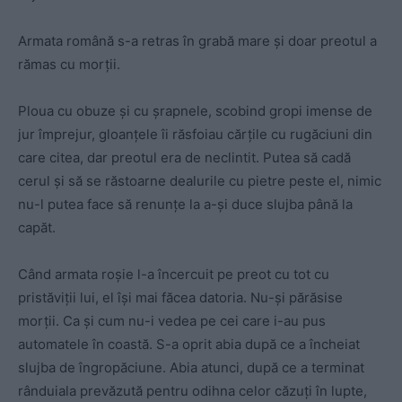
Armata română s-a retras în grabă mare şi doar preotul a
rămas cu morţii.
Ploua cu obuze şi cu şrapnele, scobind gropi imense de
jur împrejur, gloanţele îi răsfoiau cărţile cu rugăciuni din
care citea, dar preotul era de neclintit. Putea să cadă
cerul şi să se răstoarne dealurile cu pietre peste el, nimic
nu-l putea face să renunţe la a-şi duce slujba până la
capăt.
Când armata roșie l-a încercuit pe preot cu tot cu
pristăviții lui, el îşi mai făcea datoria. Nu-şi părăsise
morţii. Ca şi cum nu-i vedea pe cei care i-au pus
automatele în coastă. S-a oprit abia după ce a încheiat
slujba de îngropăciune. Abia atunci, după ce a terminat
rânduiala prevăzută pentru odihna celor căzuţi în lupte,