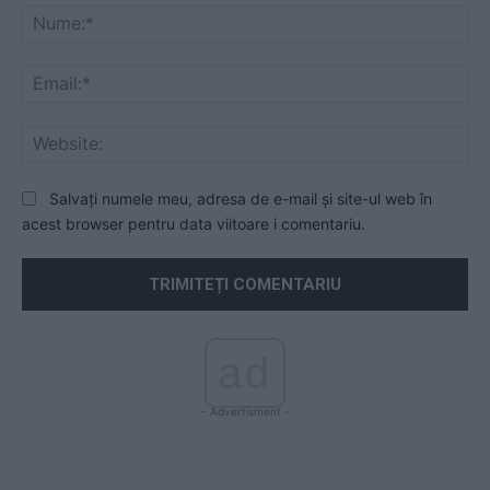
Nu
Ema
Web
Salvați numele meu, adresa de e-mail și site-ul web în
acest browser pentru data viitoare i comentariu.
ad
- Advertisment -