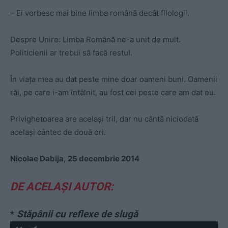
– Ei vorbesc mai bine limba română decât filologii.
Despre Unire: Limba Română ne-a unit de mult.
Politicienii ar trebui să facă restul.
În viaţa mea au dat peste mine doar oameni buni. Oamenii
răi, pe care i-am întâlnit, au fost cei peste care am dat eu.
Privighetoarea are acelaşi tril, dar nu cântă niciodată
acelaşi cântec de două ori.
Nicolae Dabija,
25 decembrie 2014
DE ACELAȘI AUTOR:
*
Stăpânii cu reflexe de slugă