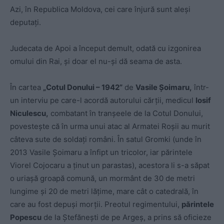
Azi, în Republica Moldova, cei care înjură sunt aleşi
deputaţi.
Judecata de Apoi a început demult, odată cu izgonirea
omului din Rai, şi doar el nu-şi dă seama de asta.
În cartea
„Cotul Donului – 1942”
de
Vasile Şoimaru,
într-
un interviu pe care-l acordă autorului cărţii, medicul
Iosif
Niculescu,
combatant în tranşeele de la Cotul Donului,
povesteşte că în urma unui atac al Armatei Roşii au murit
câteva sute de soldaţi români. În satul Gromki (unde în
2013 Vasile Şoimaru a înfipt un tricolor, iar părintele
Viorel Cojocaru a ţinut un parastas), acestora li s-a săpat
o uriaşă groapă comună, un mormânt de 30 de metri
lungime şi 20 de metri lăţime, mare cât o catedrală, în
care au fost depuşi morţii. Preotul regimentului,
părintele
Popescu
de la Ştefăneşti de pe Argeş, a prins să oficieze