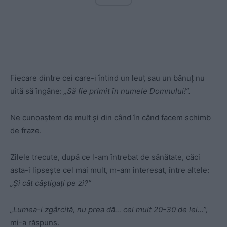
Fiecare dintre cei care-i întind un leuţ sau un bănuţ nu
uită să îngâne:
„Să fie primit în numele Domnului!”.
Ne cunoaştem de mult şi din când în când facem schimb
de fraze.
Zilele trecute, după ce l-am întrebat de sănătate, căci
asta-i lipsește cel mai mult, m-am interesat, între altele:
„Şi cât câştigaţi pe zi?”
„Lumea-i zgârcită, nu prea dă… cel mult 20-30 de lei…”,
mi-a răspuns.