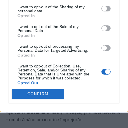
poate la fiii şi soţii lor mobilizaţi pe front.
I want to opt-out of the Sharing of my
personal data.
Opted In
I want to opt-out of the Sale of my
Personal Data.
Opted In
I want to opt-out of processing my
Personal Data for Targeted Advertising.
Opted In
ad
I want to opt-out of Collection, Use,
Retention, Sale, and/or Sharing of my
Personal Data that Is Unrelated with the
Purposes for which it was collected.
Opted Out
CONFIRM
Aşa cum fiara rămâne fiară şi-n cuşcă, şi-n libertate, la fel
– omul rămâne om în orice împrejurări.