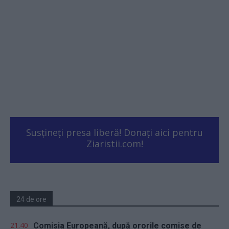
Susțineți presa liberă! Donați aici pentru
Ziaristii.com!
24 de ore
21.40
Comisia Europeană, după ororile comise de