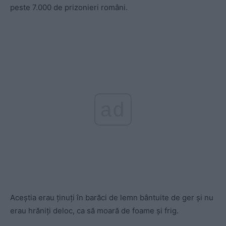
peste 7.000 de prizonieri români.
ad
Aceştia erau ţinuţi în barăci de lemn bântuite de ger şi nu
erau hrăniți deloc, ca să moară de foame şi frig.