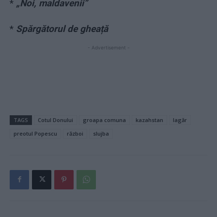
*
„Noi, maldavenii”
*
Spărgătorul de gheață
- Advertisement -
TAGS
Cotul Donului
groapa comuna
kazahstan
lagăr
preotul Popescu
război
slujba