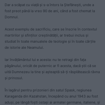
Dar a scăpat cu viaţă şi s-a întors la Ştefăneşti, unde a
fost preot până la vreo 90 de ani, când a fost chemat la
Domnul.
Acest exemplu de sacrificiu, care se înscrie în contextul
martirilor şi sfinţilor creştinătăţii, ar trebui inclus şi
studiat în toate manualele de teologie şi în toate cărţile
de istorie ale Neamului.
Iar învăţământul lui e acesta: nu te retragi din faţa
păgânului, oricât de puternic ar fi acesta, dacă ştii că se
uită Dumnezeu la tine şi aşteaptă să-ţi răsplătească râvna
şi prinosul.
În lagărul pentru prizonieri din satul Spask, regiunea
Karaganda din Kazahstan, începând cu anul 1943 au fost
aduşi, pe lângă foşti ostaşi ai armatei germane, italiene, şi