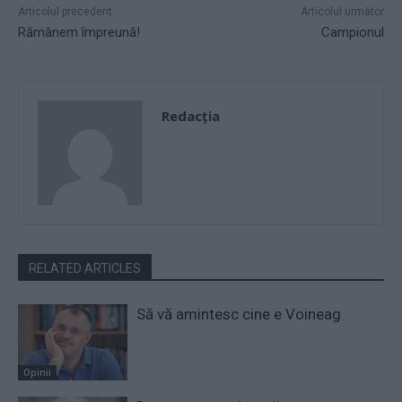
Articolul precedent
Articolul următor
Rămânem împreună!
Campionul
Redacţia
RELATED ARTICLES
Să vă amintesc cine e Voineag
Opinii