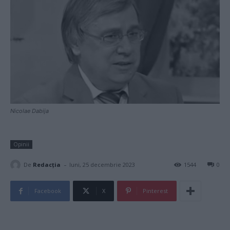
Nicolae Dabija
Opinii
-
De
Redacţia
luni, 25 decembrie 2023
1544
0
Facebook
X
Pinterest