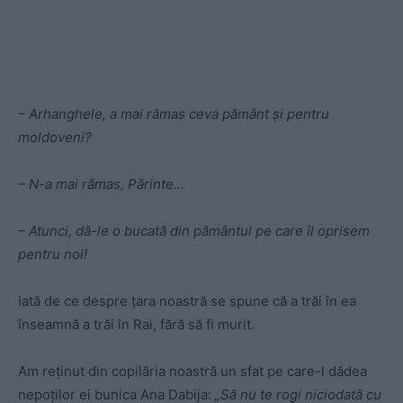
– Arhanghele, a mai rămas ceva pământ şi pentru
moldoveni?
– N-a mai rămas, Părinte…
– Atunci, dă-le o bucată din pământul pe care îl oprisem
pentru noi!
Iată de ce despre ţara noastră se spune că a trăi în ea
înseamnă a trăi în Rai, fără să fi murit.
Am reţinut din copilăria noastră un sfat pe care-l dădea
nepoţilor ei bunica Ana Dabija:
„Să nu te rogi niciodată cu