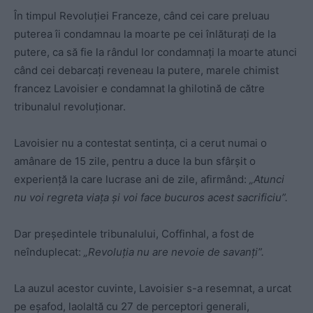
În timpul Revoluţiei Franceze, când cei care preluau
puterea îi condamnau la moarte pe cei înlăturaţi de la
putere, ca să fie la rândul lor condamnaţi la moarte atunci
când cei debarcaţi reveneau la putere, marele chimist
francez Lavoisier e condamnat la ghilotină de către
tribunalul revoluţionar.
Lavoisier nu a contestat sentinţa, ci a cerut numai o
amânare de 15 zile, pentru a duce la bun sfârşit o
experienţă la care lucrase ani de zile, afirmând:
„Atunci
nu voi regreta viaţa şi voi face bucuros acest sacrificiu”.
Dar preşedintele tribunalului, Coffinhal, a fost de
neînduplecat:
„Revoluţia nu are nevoie de savanţi”.
La auzul acestor cuvinte, Lavoisier s-a resemnat, a urcat
pe eşafod, laolaltă cu 27 de perceptori generali,