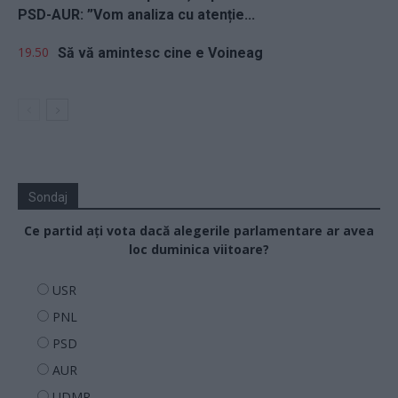
PSD-AUR: ”Vom analiza cu atenție...
19.50
Să vă amintesc cine e Voineag
Sondaj
Ce partid ați vota dacă alegerile parlamentare ar avea
loc duminica viitoare?
USR
PNL
PSD
AUR
UDMR