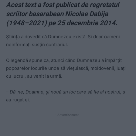
Acest text a fost publicat de regretatul
scriitor basarabean Nicolae Dabija
(1948–2021) pe 25 decembrie 2014.
Ştiinţa a dovedit că Dumnezeu există. Şi doar oameni
neinformaţi susţin contrariul.
O legendă spune că, atunci când Dumnezeu a împărţit
popoarelor locurile unde să vieţuiască, moldovenii, luaţi
cu lucrul, au venit la urmă.
– Dă-ne, Doamne, şi nouă un loc care să fie al nostru!,
s-
au rugat ei.
- Advertisement -