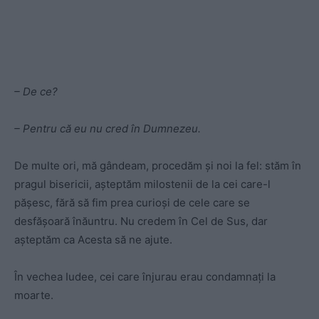
– De ce?
– Pentru că eu nu cred în Dumnezeu.
De multe ori, mă gândeam, procedăm şi noi la fel: stăm în
pragul bisericii, aşteptăm milostenii de la cei care-l
păşesc, fără să fim prea curioşi de cele care se
desfăşoară înăuntru. Nu credem în Cel de Sus, dar
aşteptăm ca Acesta să ne ajute.
În vechea Iudee, cei care înjurau erau condamnaţi la
moarte.