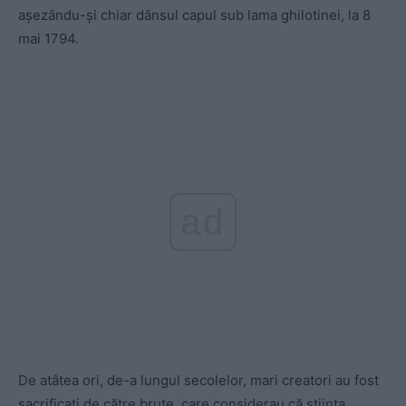
aşezându-şi chiar dânsul capul sub lama ghilotinei, la 8
mai 1794.
ad
De atâtea ori, de-a lungul secolelor, mari creatori au fost
sacrificaţi de către brute, care considerau că ştiinţa