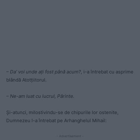
– Da’ voi unde aţi fost până acum?,
i-a întrebat cu asprime
blândă Atotţiitorul.
– Ne-am luat cu lucrul, Părinte.
Şi-atunci, milostivindu-se de chipurile lor ostenite,
Dumnezeu l-a întrebat pe Arhanghelul Mihail:
- Advertisement -