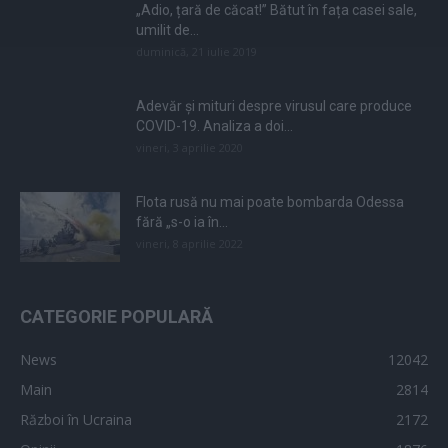
„Adio, țară de căcat!” Bătut în fața casei sale,
umilit de...
duminică, 21 iulie 2019
Adevăr și mituri despre virusul care produce
COVID-19. Analiza a doi...
vineri, 3 aprilie 2020
Flota rusă nu mai poate bombarda Odessa
fără „s-o ia în...
vineri, 8 aprilie 2022
CATEGORIE POPULARĂ
News
12042
Main
2814
Război în Ucraina
2172