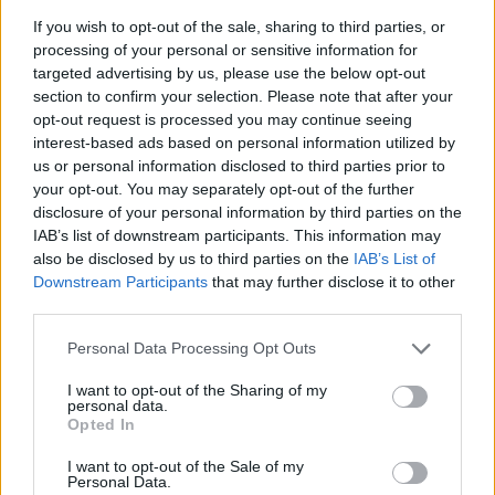
If you wish to opt-out of the sale, sharing to third parties, or
Acțiunea Conservatoare (Târziu)
processing of your personal or sensitive information for
PDF (Lazarus)
targeted advertising by us, please use the below opt-out
section to confirm your selection. Please note that after your
PUSL (D. Voiculescu)
opt-out request is processed you may continue seeing
PNȚCD (Pavelescu)
interest-based ads based on personal information utilized by
PNCR (Terheș)
us or personal information disclosed to third parties prior to
your opt-out. You may separately opt-out of the further
Partidul Patrioților (Surugiu)
disclosure of your personal information by third parties on the
FAR (Coarnă)
IAB’s list of downstream participants. This information may
also be disclosed by us to third parties on the
IAB’s List of
România pe Primul Loc (Ponta)
Downstream Participants
that may further disclose it to other
Altul
third parties.
Personal Data Processing Opt Outs
Arată rezultatele
I want to opt-out of the Sharing of my
personal data.
Opted In
Arhiva sondajelor
I want to opt-out of the Sale of my
Personal Data.