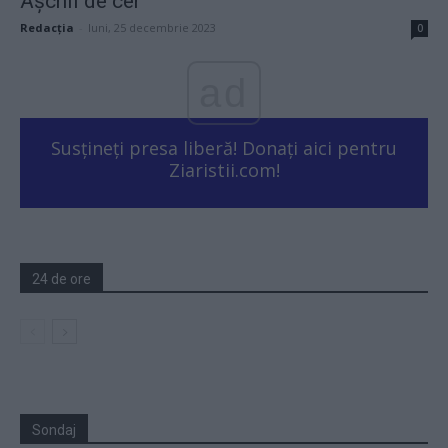
Așchii de cer
Redacţia
-
luni, 25 decembrie 2023
0
ad
Susțineți presa liberă! Donați aici pentru
Ziaristii.com!
24 de ore
Sondaj