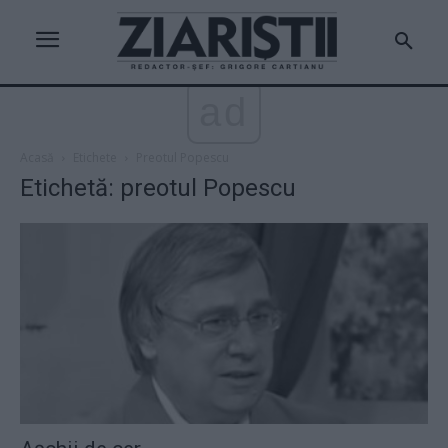
ad
Acasă
Etichete
Preotul Popescu
Etichetă: preotul Popescu