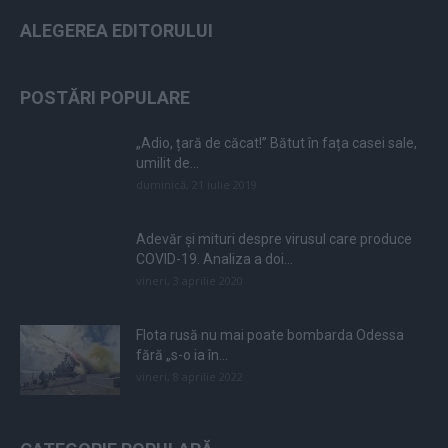
ALEGEREA EDITORULUI
POSTĂRI POPULARE
„Adio, țară de căcat!” Bătut în fața casei sale,
umilit de...
duminică, 21 iulie 2019
Adevăr și mituri despre virusul care produce
COVID-19. Analiza a doi...
vineri, 3 aprilie 2020
Flota rusă nu mai poate bombarda Odessa
fără „s-o ia în...
vineri, 8 aprilie 2022