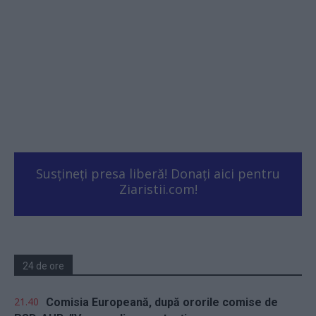
Susțineți presa liberă! Donați aici pentru
Ziaristii.com!
24 de ore
21.40
Comisia Europeană, după ororile comise de