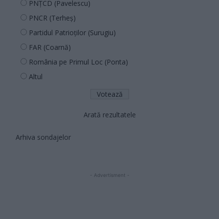
PNȚCD (Pavelescu)
PNCR (Terheș)
Partidul Patrioților (Surugiu)
FAR (Coarnă)
România pe Primul Loc (Ponta)
Altul
Arată rezultatele
Arhiva sondajelor
- Advertisment -