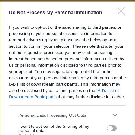
„Sferturi” ……………… 430
Do Not Process My Personal Information
„Optimi” ………………. 240
If you wish to opt-out of the sale, sharing to third parties, or
processing of your personal or sensitive information for
targeted advertising by us, please use the below opt-out
Turul 3 ……………….. 130
section to confirm your selection. Please note that after your
opt-out request is processed you may continue seeing
Turul 2 ………………… 70
interest-based ads based on personal information utilized by
us or personal information disclosed to third parties prior to
your opt-out. You may separately opt-out of the further
Turul 1 ………………… 10
disclosure of your personal information by third parties on the
IAB’s list of downstream participants. This information may
CITIȚI ŞI:
also be disclosed by us to third parties on the
IAB’s List of
Downstream Participants
that may further disclose it to other
third parties.
Mari surprize la Australian Open! Federer,
Kerber, Wozniacki, Şarapova şi Stephens
Personal Data Processing Opt Outs
n-au ajuns nici măcar în „sferturi”
I want to opt-out of the Sharing of my
personal data.