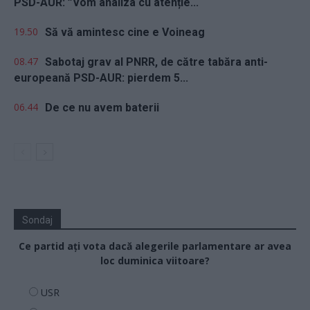
PSD-AUR: ”Vom analiza cu atenție...
19.50
Să vă amintesc cine e Voineag
08.47
Sabotaj grav al PNRR, de către tabăra anti-
europeană PSD-AUR: pierdem 5...
06.44
De ce nu avem baterii
Sondaj
Ce partid ați vota dacă alegerile parlamentare ar avea
loc duminica viitoare?
USR