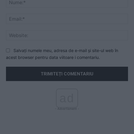
Nu
Ema
Web
Salvați numele meu, adresa de e-mail și site-ul web în
acest browser pentru data viitoare i comentariu.
ad
- Advertisment -