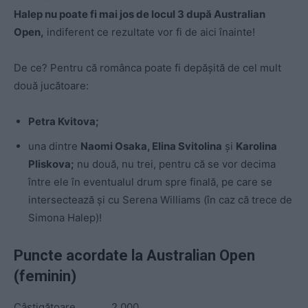
Halep nu poate fi mai jos de locul 3 după Australian
Open,
indiferent ce rezultate vor fi de aici înainte!
De ce? Pentru că românca poate fi depăşită de cel mult
două jucătoare:
Petra Kvitova;
una dintre
Naomi Osaka, Elina Svitolina
şi
Karolina
Pliskova;
nu două, nu trei, pentru că se vor decima
între ele în eventualul drum spre finală, pe care se
intersectează şi cu Serena Williams (în caz că trece de
Simona Halep)!
Puncte acordate la Australian Open
(feminin)
Câştigătoare ……….. 2.000