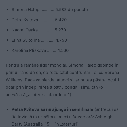
Simona Halep ………… 5.582 de puncte
Petra Kvitova …………. 5.420
Naomi Osaka …………. 5.270
Elina Svitolina ………… 4.750
Karolina Pliskova …….. 4.560
Pentru a rămâne lider mondial, Simona Halep depinde în
primul rând de ea, de rezultatul confruntării ei cu Serena
Williams. Dacă va pierde, atunci şi-ar putea păstra locul 1
doar prin îndeplinirea a patru condiții simultan (o
adevărată „aliniere a planetelor”):
Petra Kvitova
să nu ajungă în semifinale
(ar trebui să
fie învinsă în următorul meci). Adversară: Ashleigh
Barty (Australia, 15) – în „sferturi”.