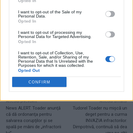
Opted In
- Advertisement -
I want to opt-out of the Sale of my
Personal Data.
Opted In
I want to opt-out of processing my
Personal Data for Targeted Advertising.
Opted In
TAGS
australian open
calcule
locul 1
simona halep
I want to opt-out of Collection, Use,
Retention, Sale, and/or Sharing of my
Personal Data that Is Unrelated with the
Purposes for which it was collected.
Opted Out
CONFIRM
Articolul precedent
Articolul următor
News ALERT. Toader anunţă
Tudorel Toader nu mişcă un
că dă ordonanţa pentru
deget pentru a curma
salvarea corupţilor şi se
INVAZIA infractorilor.
spală pe mâini de „infractorii
Dimpotrivă, continuă să dea
lui”
vina pe alţii