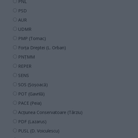
PNL
PSD
AUR
UDMR
PMP (Tomac)
Forța Dreptei (L. Orban)
PNȚMM
REPER
SENS
SOS (Șoșoacă)
POT (Gavrilă)
PACE (Peia)
Acțiunea Conservatoare (Târziu)
PDF (Lazarus)
PUSL (D. Voiculescu)