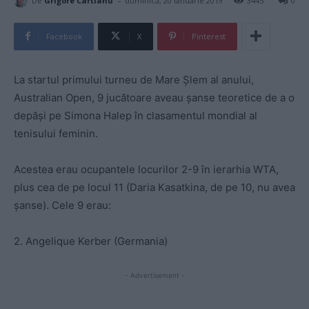
-
De
Grigore Cartianu
duminică, 20 ianuarie 2019
3445
0
Facebook
X
Pinterest
La startul primului turneu de Mare Şlem al anului,
Australian Open, 9 jucătoare aveau şanse teoretice de a o
depăşi pe Simona Halep în clasamentul mondial al
tenisului feminin.
Acestea erau ocupantele locurilor 2-9 în ierarhia WTA,
plus cea de pe locul 11 (Daria Kasatkina, de pe 10, nu avea
şanse). Cele 9 erau:
2. Angelique Kerber (Germania)
- Advertisement -