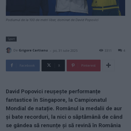
Podiumul de la 100 de metri liber, dominat de David Popovici
Sport
-
De
Grigore Cartianu
joi, 31 iulie 2025
3311
4
Facebook
X
Pinterest
David Popovici reușește performanțe
fantastice în Singapore, la Campionatul
Mondial de natație. Românul ia medalii de aur
și bate recorduri, la nici o săptămână de când
se gândea să renunțe și să revină în România