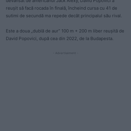
devansat de americanul Jack Alexy, David Popovici a
reușit să facă rocada în finală, încheind cursa cu 41 de
sutimi de secundă ma repede decât principalul său rival.
Este a doua „dublă de aur” 100 m + 200 m liber reușită de
David Popovici, după cea din 2022, de la Budapesta.
- Advertisement -