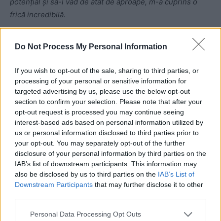
potenţial şi să-l vad de atât de aproape, m-a cuprins o
frică incredibilă.
Mult mai mândru decât de medalia asta şi de timpul
Do Not Process My Personal Information
obţinut sunt de faptul că am reuşit să mă mobilizez, să
merg pur şi simplu la calificările astea de ieri dimineaţă.
If you wish to opt-out of the sale, sharing to third parties, or
Să trec şi prin semifinale, să ajung şi prin finală.
processing of your personal or sensitive information for
targeted advertising by us, please use the below opt-out
section to confirm your selection. Please note that after your
Uite că n-a fost atât de rău
(râde – n. red.)
. Până la urmă,
opt-out request is processed you may continue seeing
am câştigat şi nu aş fi putut să trec singur prin bariera
interest-based ads based on personal information utilized by
asta. Au fost esenţiali oamenii din jurul meu, mai ales
us or personal information disclosed to third parties prior to
iubita mea, ai mei. Ai nevoie de un «support group», cum
your opt-out. You may separately opt-out of the further
disclosure of your personal information by third parties on the
se zice în engleză. Ai nevoie de un grup solid în jurul tău,
IAB’s list of downstream participants. This information may
care să-ţi amintească că meriţi, că eşti suficient de bun şi
also be disclosed by us to third parties on the
IAB’s List of
că pentru asta…
Downstream Participants
that may further disclose it to other
third parties.
Personal Data Processing Opt Outs