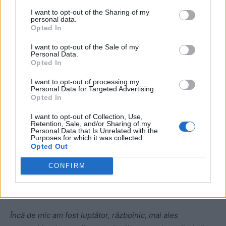
I want to opt-out of the Sharing of my
personal data.
Opted In
I want to opt-out of the Sale of my
Personal Data.
ad
Opted In
I want to opt-out of processing my
Personal Data for Targeted Advertising.
Opted In
I want to opt-out of Collection, Use,
Retention, Sale, and/or Sharing of my
Personal Data that Is Unrelated with the
Purposes for which it was collected.
Opted Out
Deşi simţeam că nu mai pot, că vreau să mă întorc acasă
şi pur şi simplu nu-mi va ieşi, îmi era frică de a-mi atinge
CONFIRM
propriul potenţial. Unul dintre declicuri a fost că mi-am
spus că pur şi simplu nu-mi stă în fire.
Încă de mic am fost luptător, războinic, mai ales