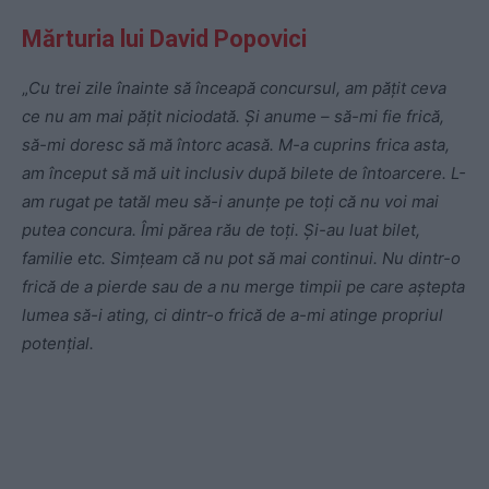
Mărturia lui David Popovici
„
Cu trei zile înainte să înceapă concursul, am păţit ceva
ce nu am mai păţit niciodată. Şi anume – să-mi fie frică,
să-mi doresc să mă întorc acasă. M-a cuprins frica asta,
am început să mă uit inclusiv după bilete de întoarcere. L-
am rugat pe tatăl meu să-i anunţe pe toţi că nu voi mai
putea concura. Îmi părea rău de toţi. Şi-au luat bilet,
familie etc. Simţeam că nu pot să mai continui. Nu dintr-o
frică de a pierde sau de a nu merge timpii pe care aştepta
lumea să-i ating, ci dintr-o frică de a-mi atinge propriul
potenţial.