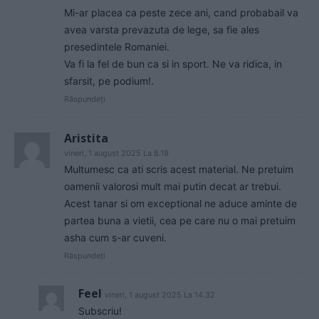
Mi-ar placea ca peste zece ani, cand probabail va
avea varsta prevazuta de lege, sa fie ales
presedintele Romaniei.
Va fi la fel de bun ca si in sport. Ne va ridica, in
sfarsit, pe podium!.
Răspundeți
Aristita
vineri, 1 august 2025 La 8.19
Multumesc ca ati scris acest material. Ne pretuim
oamenii valorosi mult mai putin decat ar trebui.
Acest tanar si om exceptional ne aduce aminte de
partea buna a vietii, cea pe care nu o mai pretuim
asha cum s-ar cuveni.
Răspundeți
Feel
vineri, 1 august 2025 La 14.32
Subscriu!