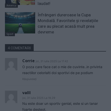
laudat!
America
Înfrângeri dureroase la Cupa
Mondială. Favoritele și revelațiile
care au plecat acasă mult prea
devreme
Sport
4 COMENTARII
Corrie
joi, 31 iulie 2025 La 17.42
O poza care face cat o mie de cuvinte..in privinta
reactiilor celorlalti doi sportivi de pe podium
Răspundeți
valll
joi, 31 iulie 2025 La 19.29
Nu este doar un sportiv genial, este si un tanar
foarte desteot.