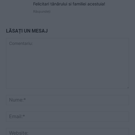
Felicitari tânărului si familiei acestuia!
Răspundeți
LĂSAȚI UN MESAJ
Comentariu:
Nu
Ema
Web