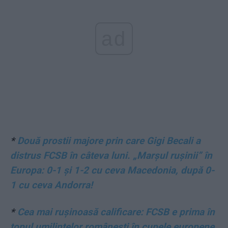
ad
*
Două prostii majore prin care Gigi Becali a
distrus FCSB în câteva luni. „Marșul rușinii” în
Europa: 0-1 și 1-2 cu ceva Macedonia, după 0-
1 cu ceva Andorra!
*
Cea mai rușinoasă calificare: FCSB e prima în
topul umilințelor românești în cupele europene