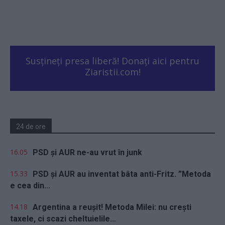
Susțineți presa liberă! Donați aici pentru
Ziaristii.com!
24 de ore
16.05
PSD și AUR ne-au vrut în junk
15.33
PSD și AUR au inventat bâta anti-Fritz. ”Metoda
e cea din...
14.18
Argentina a reușit! Metoda Milei: nu crești
taxele, ci scazi cheltuielile...