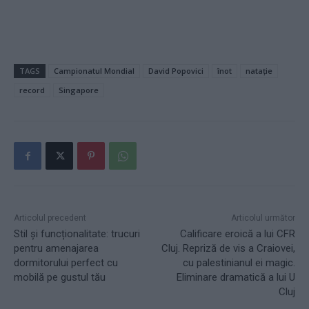
TAGS
Campionatul Mondial
David Popovici
înot
natație
record
Singapore
Articolul precedent
Articolul următor
Stil și funcționalitate: trucuri
Calificare eroică a lui CFR
pentru amenajarea
Cluj. Repriză de vis a Craiovei,
dormitorului perfect cu
cu palestinianul ei magic.
mobilă pe gustul tău
Eliminare dramatică a lui U
Cluj