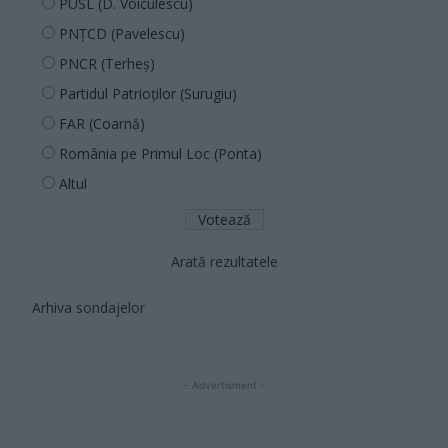
PUSL (D. Voiculescu)
PNȚCD (Pavelescu)
PNCR (Terheș)
Partidul Patrioților (Surugiu)
FAR (Coarnă)
România pe Primul Loc (Ponta)
Altul
Arată rezultatele
Arhiva sondajelor
- Advertisment -