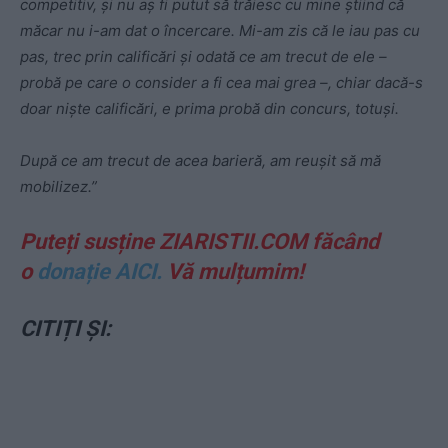
competitiv, şi nu aş fi putut să trăiesc cu mine ştiind că
măcar nu i-am dat o încercare. Mi-am zis că le iau pas cu
pas, trec prin calificări şi odată ce am trecut de ele –
probă pe care o consider a fi cea mai grea –, chiar dacă-s
doar nişte calificări, e prima probă din concurs, totuşi.
După ce am trecut de acea barieră, am reuşit să mă
mobilizez.”
Puteți susține ZIARISTII.COM făcând
o
donație AICI.
Vă mulțumim!
CITIȚI ȘI: