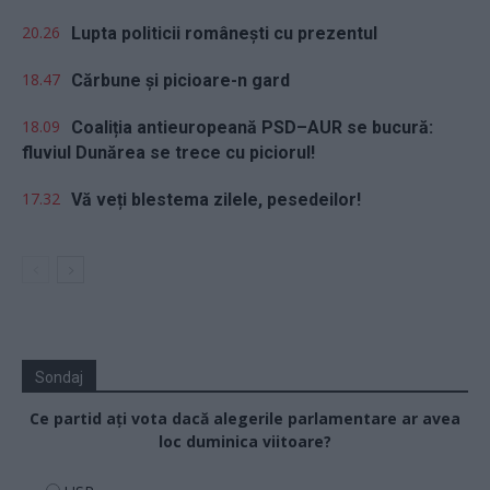
20.26
Lupta politicii românești cu prezentul
18.47
Cărbune și picioare-n gard
18.09
Coaliția antieuropeană PSD–AUR se bucură:
fluviul Dunărea se trece cu piciorul!
17.32
Vă veți blestema zilele, pesedeilor!
Sondaj
Ce partid ați vota dacă alegerile parlamentare ar avea
loc duminica viitoare?