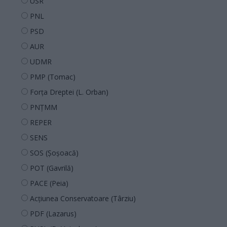
USR
PNL
PSD
AUR
UDMR
PMP (Tomac)
Forța Dreptei (L. Orban)
PNȚMM
REPER
SENS
SOS (Șoșoacă)
POT (Gavrilă)
PACE (Peia)
Acțiunea Conservatoare (Târziu)
PDF (Lazarus)