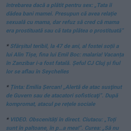
întrebarea dacă a plătit pentru sex: „Tata îi
dădea bani mamei. Presupun că avea relație
sexuală cu mama, dar refuz să cred că mama
era prostituată sau că tata plătea o prostituată”
*
Sfârșitul teribil, la 47 de ani, al fostei soții a
lui Alin Tișe, fina lui Emil Boc: malaria! Vacanța
în Zanzibar i-a fost fatală. Șeful CJ Cluj și fiul
lor se aflau în Seychelles
*
Ținta: Emilia Șercan! „Alertă de atac susţinut
de Guvern sau de atacatori sofisticaţi”. După
kompromat, atacul pe rețele sociale
*
VIDEO. Obscenități în direct. Ciutacu: „Toți
sunt în paltoane, în p…a mea!”. Curea: „Să nu