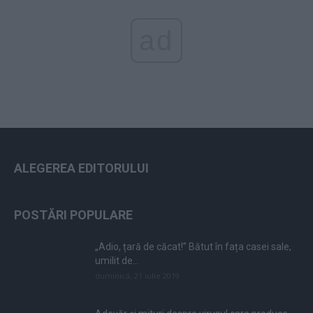
ad
ALEGEREA EDITORULUI
POSTĂRI POPULARE
„Adio, țară de căcat!” Bătut în fața casei sale,
umilit de...
duminică, 21 iulie 2019