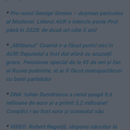
*
Pro-rusul George Simion – dușman periculos
al Modovei. Liderul AUR e interzis peste Prut
până în 2028: de două ori câte 5 ani!
*
„Milițianul” Coarnă n-a făcut purici nici în
AUR! Deputatul a fost dat afară cu acuzații
grave. Pensionar special de la 45 de ani și fan
al Rusiei putiniste, el ar fi făcut matrapazlâcuri
cu banii partidului
*
DNA: Iulian Dumitrescu a cerut șpagă 9,6
milioane de euro și a primit 3,2 milioane!
Complici i-au fost sora și cumnatul său
*
VIDEO. Robert Negoiță, răspuns năucitor la