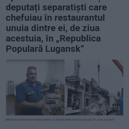
deputați separatiști care
chefuiau în restaurantul
unuia dintre ei, de ziua
acestuia, în „Republica
Populară Lugansk”
Ministrul Aleksei Poteleșcenko și rămășițele restaurantului în care a pierit