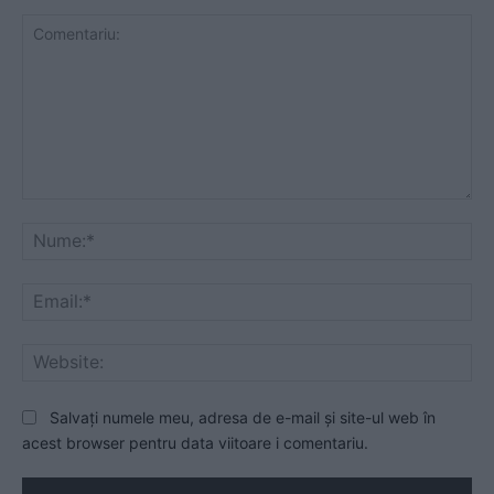
Comentariu:
Nu
Ema
Web
Salvați numele meu, adresa de e-mail și site-ul web în
acest browser pentru data viitoare i comentariu.