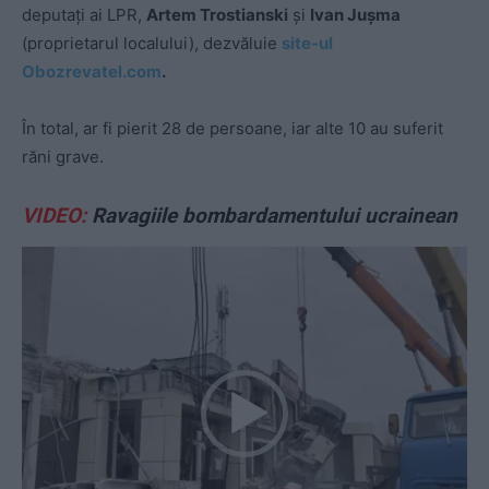
deputați ai LPR,
Artem Trostianski
și
Ivan Jușma
(proprietarul localului), dezvăluie
site-ul
Obozrevatel.com
.
În total, ar fi pierit 28 de persoane, iar alte 10 au suferit
răni grave.
VIDEO:
Ravagiile bombardamentului ucrainean
P
l
a
y
e
r
v
i
d