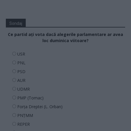
Sondaj
Ce partid ați vota dacă alegerile parlamentare ar avea
loc duminica viitoare?
USR
PNL
PSD
AUR
UDMR
PMP (Tomac)
Forța Dreptei (L. Orban)
PNȚMM
REPER