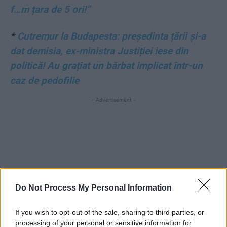
f…m țara de 5 ori!”
*
Cutremur la Budapesta: președinta țării și-a
dat demisia, ex-ministra Justiției iese din
politică! Au grațiat un bărbat implicat într-un
caz de pedofilie
- Advertisement -
TAGS
Aleksei Poteleșcenko
Artem Trostianski
deputati
Do Not Process My Personal Information
HIMARS
Ivan Jușma
Lisiceansk
Lugansk
ministru
morți
restaurant
If you wish to opt-out of the sale, sharing to third parties, or
processing of your personal or sensitive information for