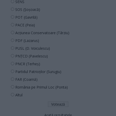
SENS
SOS (Șoșoacă)
POT (Gavrilă)
PACE (Peia)
Acțiunea Conservatoare (Târziu)
PDF (Lazarus)
PUSL (D. Voiculescu)
PNȚCD (Pavelescu)
PNCR (Terheș)
Partidul Patrioților (Surugiu)
FAR (Coarnă)
România pe Primul Loc (Ponta)
Altul
Arată rezultatele