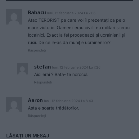
Babacu
luni, 12 februarie 2024 La 7.06
Atac TERORIST pe care voi îl prezentați ca pe o
mare victorie. Oamenii erau civili, nu militari si erau
localnici. Exact la fel procedează și ucrainienii și
rusii. De ce le-as da muniție ucrainenilor?
Răspundeți
stefan
luni, 12 februarie 2024 La 7.26
Aici erai ? Bata- te norocul.
Răspundeți
Aaron
luni, 12 februarie 2024 La 8.43
Asta e soarta trădătorilor.
Răspundeți
LĂSAȚI UN MESAJ