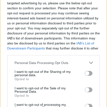
targeted advertising by us, please use the below opt-out
section to confirm your selection. Please note that after your
opt-out request is processed you may continue seeing
interest-based ads based on personal information utilized by
us or personal information disclosed to third parties prior to
your opt-out. You may separately opt-out of the further
disclosure of your personal information by third parties on the
Articolul precedent
Articolul următor
IAB’s list of downstream participants. This information may
Mânia covrigarului din Buzău
Omul care vedea viitorul și
also be disclosed by us to third parties on the
IAB’s List of
apăra adevărul
Downstream Participants
that may further disclose it to other
third parties.
Personal Data Processing Opt Outs
Cristian Hubali
I want to opt-out of the Sharing of my
personal data.
Opted In
I want to opt-out of the Sale of my
Personal Data.
Opted In
I want to opt-out of processing my
RELATED ARTICLES