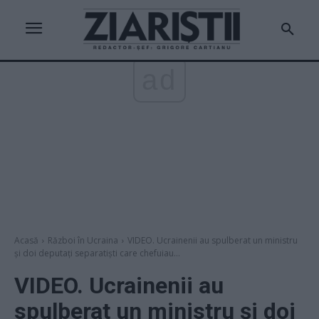
ad
Acasă
Război în Ucraina
VIDEO. Ucrainenii au spulberat un ministru
și doi deputați separatiști care chefuiau...
VIDEO. Ucrainenii au
spulberat un ministru și doi