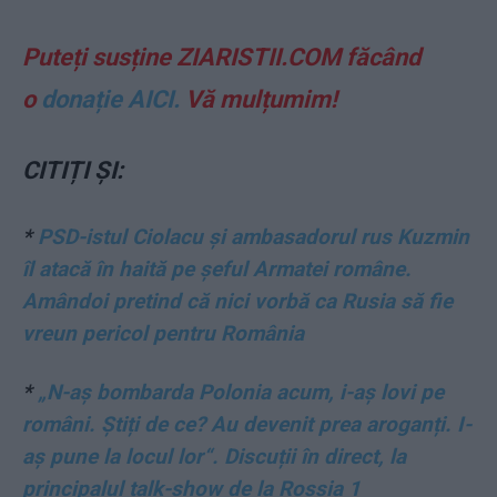
Puteți susține ZIARISTII.COM făcând
o
donație AICI.
Vă mulțumim!
CITIȚI ȘI:
*
PSD-istul Ciolacu și ambasadorul rus Kuzmin
îl atacă în haită pe șeful Armatei române.
Amândoi pretind că nici vorbă ca Rusia să fie
vreun pericol pentru România
*
„N-aș bombarda Polonia acum, i-aș lovi pe
români. Știți de ce? Au devenit prea aroganți. I-
aș pune la locul lor“. Discuții în direct, la
principalul talk-show de la Rossia 1