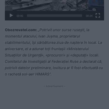
e
o
00:00
00:24
Obozrevatel.com:
„Potrivit unor surse rusești, la
momentul atacului, Ivan Jușma, proprietarul
stabilimentului, își sărbătorea ziua de naștere în local. La
aniversare, el a adunat toți fruntașii «Ministerului
Situațiilor de Urgență», «procurori» și «deputați» locali.
Comitetul de Investigații al Federației Ruse a declarat că,
potrivit datelor preliminare, lovitura ar fi fost efectuată cu
o rachetă sol-aer HIMARS”.
- Advertisement -