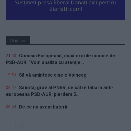
Susțineți presa liberă! Donați aici pentru
Ziaristii.com!
24 de ore
21.40
Comisia Europeană, după ororile comise de
PSD-AUR: ”Vom analiza cu atenție...
19.50
Să vă amintesc cine e Voineag
08.47
Sabotaj grav al PNRR, de către tabăra anti-
europeană PSD-AUR: pierdem 5...
06.44
De ce nu avem baterii