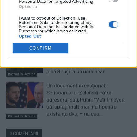
Personal Data for Targeted Advertising.
Opted In
”Rusia e în colaps complet, se
I want to opt-out of Collection, Use,
întoarce la industria calului. Ucraina
Retention, Sale, and/or Sharing of my
Personal Data that Is Unrelated with the
a lăsat-o fără benzină, iar la iarnă o
Purposes for which it was collected.
va lăsa și fără căldură....
Opted Out
Război în Ucraina
CONFIRM
CNN: În războiul ruso-ucrainean au
căzut două milioane de oameni –
mai mulți decât la Stalingrad! Acum
pică 8 ruși la un ucrainean
Război în Ucraina
Un document excepțional:
Scrisoarea lui Zelenski către
agresorul său, Putin. ”Veți fi nevoit
să luptați mult mai mult pentru
existența dvs. – nu cea...
Război în Ucraina
3 COMENTARII