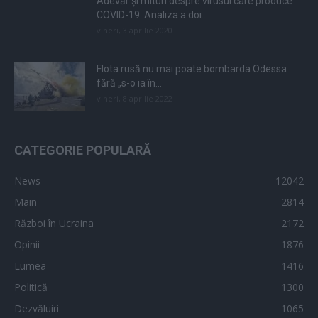
Adevăr și mituri despre virusul care produce
COVID-19. Analiza a doi...
vineri, 3 aprilie 2020
Flota rusă nu mai poate bombarda Odessa
fără „s-o ia în...
vineri, 8 aprilie 2022
CATEGORIE POPULARĂ
News
12042
Main
2814
Război în Ucraina
2172
Opinii
1876
Lumea
1416
Politică
1300
Dezvăluiri
1065