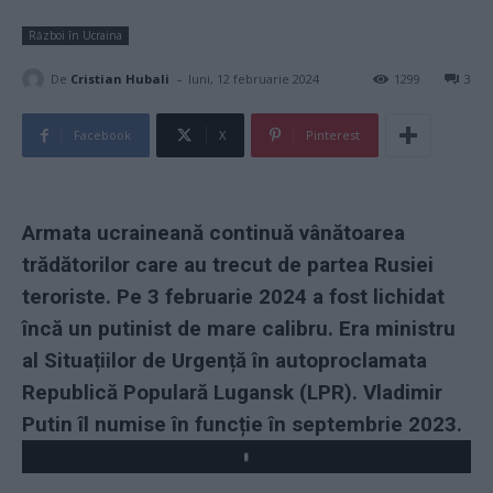
Război în Ucraina
-
De
Cristian Hubali
luni, 12 februarie 2024
1299
3
Facebook
X
Pinterest
Armata ucraineană continuă vânătoarea
trădătorilor care au trecut de partea Rusiei
teroriste. Pe 3 februarie 2024 a fost lichidat
încă un putinist de mare calibru. Era ministru
al Situațiilor de Urgență în autoproclamata
Republică Populară Lugansk (LPR). Vladimir
Putin îl numise în funcție în septembrie 2023.
Play