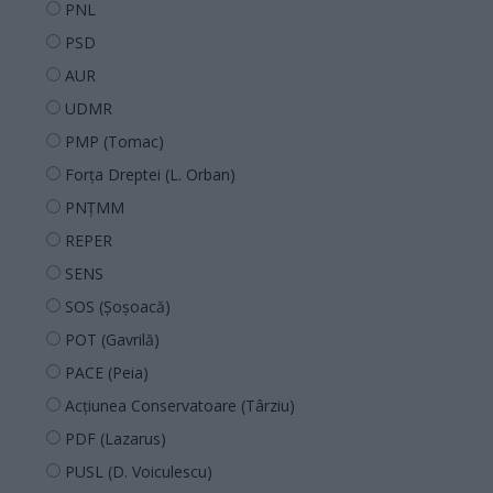
PNL
PSD
AUR
UDMR
PMP (Tomac)
Forța Dreptei (L. Orban)
PNȚMM
REPER
SENS
SOS (Șoșoacă)
POT (Gavrilă)
PACE (Peia)
Acțiunea Conservatoare (Târziu)
PDF (Lazarus)
PUSL (D. Voiculescu)