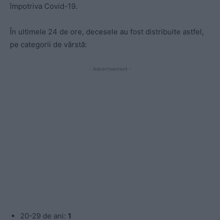
împotriva Covid-19.
În ultim
e
l
e
24 d
e
or
e, decesele au fost distribuite astfel,
pe categorii de vârstă:
- Advertisement -
20-29 de ani:
1