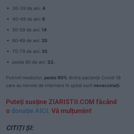
30-39 de ani:
4
40-49 de ani:
6
50-59 de ani:
14
60-69 de ani:
20
70-79 de ani:
35
peste 80 de ani:
33.
Potrivit m
e
dicilor,
p
e
st
e
90%
dintre paci
e
nții Covid-19
car
e
au n
e
voi
e
d
e
int
e
rn
ar
e
în spital sunt
n
e
vaccinați.
Puteți susține ZIARISTII.COM făcând
o
donație AICI.
Vă mulțumim!
CITIȚI ȘI: