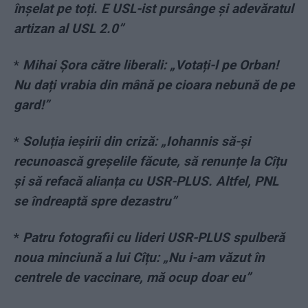
înșelat pe toți. E USL-ist pursânge și adevăratul
artizan al USL 2.0”
*
Mihai Șora către liberali: „Votați-l pe Orban!
Nu dați vrabia din mână pe cioara nebună de pe
gard!”
*
Soluția ieșirii din criză: „Iohannis să-și
recunoască greșelile făcute, să renunțe la Cîțu
și să refacă alianța cu USR-PLUS. Altfel, PNL
se îndreaptă spre dezastru”
*
Patru fotografii cu lideri USR-PLUS spulberă
noua minciună a lui Cîțu: „Nu i-am văzut în
centrele de vaccinare, mă ocup doar eu”