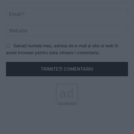
Ema
Web
Salvați numele meu, adresa de e-mail și site-ul web în
acest browser pentru data viitoare i comentariu.
ad
- Advertisment -