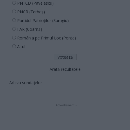
PNȚCD (Pavelescu)
PNCR (Terheș)
Partidul Patrioților (Surugiu)
FAR (Coarnă)
România pe Primul Loc (Ponta)
Altul
Arată rezultatele
Arhiva sondajelor
- Advertisment -