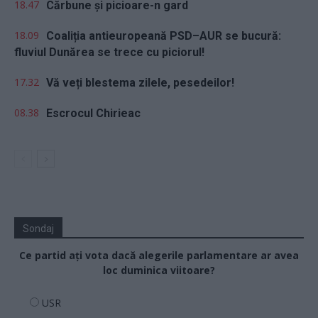
18.47
Cărbune și picioare-n gard
18.09
Coaliția antieuropeană PSD–AUR se bucură:
fluviul Dunărea se trece cu piciorul!
17.32
Vă veți blestema zilele, pesedeilor!
08.38
Escrocul Chirieac
Sondaj
Ce partid ați vota dacă alegerile parlamentare ar avea
loc duminica viitoare?
USR