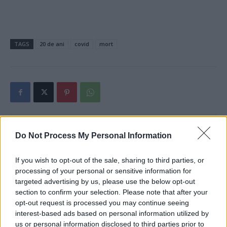
TAGS
20 de ani
covid
mort
Do Not Process My Personal Information
Articolul precedent
Articolul următor
Mihai Șora către liberali:
7 dintr-o lovitură! 7 foarfeci
„Votați-l pe Orban! Nu dați
nemiloase în bătălia cu o
If you wish to opt-out of the sale, sharing to third parties, or
vrabia din mână pe cioara
panglică. La mijloc: Raluca
processing of your personal or sensitive information for
nebună de pe gard!”
Turcan. S-a celebrat o
targeted advertising by us, please use the below opt-out
investiție locală
section to confirm your selection. Please note that after your
opt-out request is processed you may continue seeing
interest-based ads based on personal information utilized by
us or personal information disclosed to third parties prior to