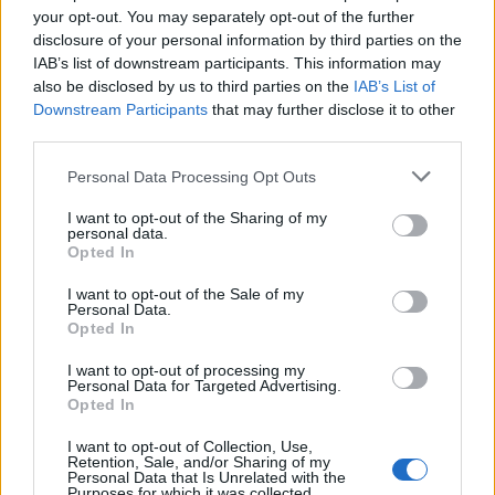
your opt-out. You may separately opt-out of the further
Redacţia
disclosure of your personal information by third parties on the
IAB’s list of downstream participants. This information may
also be disclosed by us to third parties on the
IAB’s List of
Downstream Participants
that may further disclose it to other
third parties.
Personal Data Processing Opt Outs
RELATED ARTICLES
I want to opt-out of the Sharing of my
personal data.
Opted In
Comisia Europeană, după ororile
I want to opt-out of the Sale of my
comise de PSD-AUR: ”Vom analiza
Personal Data.
cu atenție modificările aduse legii.
Opted In
Există riscul unor consecințe
I want to opt-out of processing my
financiare”
Main
Personal Data for Targeted Advertising.
Opted In
Sabotaj grav al PNRR, de către
I want to opt-out of Collection, Use,
tabăra anti-europeană PSD-AUR:
Retention, Sale, and/or Sharing of my
pierdem 5 miliarde de euro și nu
Personal Data that Is Unrelated with the
Purposes for which it was collected.