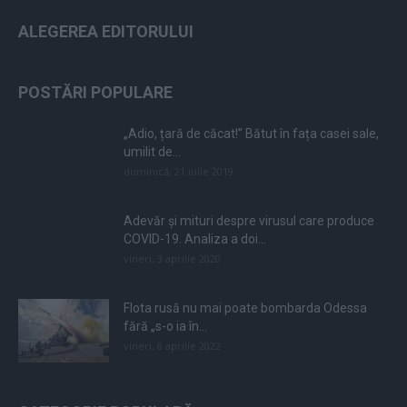
ALEGEREA EDITORULUI
POSTĂRI POPULARE
„Adio, țară de căcat!” Bătut în fața casei sale,
umilit de...
duminică, 21 iulie 2019
Adevăr și mituri despre virusul care produce
COVID-19. Analiza a doi...
vineri, 3 aprilie 2020
Flota rusă nu mai poate bombarda Odessa
fără „s-o ia în...
vineri, 8 aprilie 2022