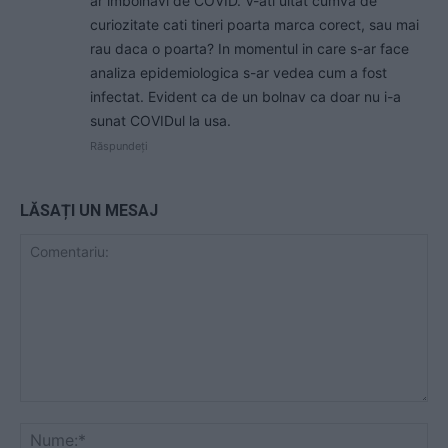
ar imbolnavi de COVID. V-ati uitat cumva de
curiozitate cati tineri poarta marca corect, sau mai
rau daca o poarta? In momentul in care s-ar face
analiza epidemiologica s-ar vedea cum a fost
infectat. Evident ca de un bolnav ca doar nu i-a
sunat COVIDul la usa.
Răspundeți
LĂSAȚI UN MESAJ
Comentariu:
Nu