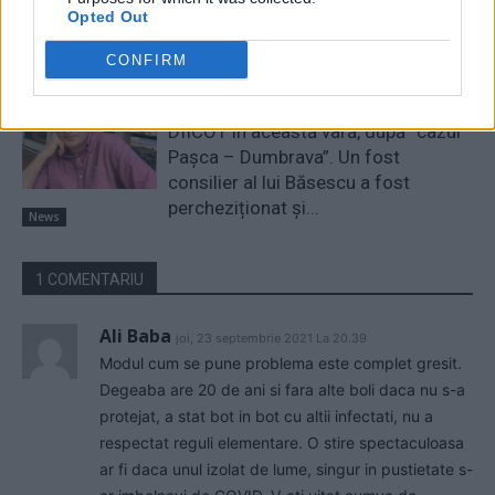
câștigăm niciun kilowatt! Explicațiile
Opted Out
convingătoare ale ministrului
Pîslaru
CONFIRM
News
A doua operațiune obscenă a
DIICOT în această vară, după ”cazul
Pașca – Dumbrava”. Un fost
consilier al lui Băsescu a fost
percheziționat și...
News
1 COMENTARIU
Ali Baba
joi, 23 septembrie 2021 La 20.39
Modul cum se pune problema este complet gresit.
Degeaba are 20 de ani si fara alte boli daca nu s-a
protejat, a stat bot in bot cu altii infectati, nu a
respectat reguli elementare. O stire spectaculoasa
ar fi daca unul izolat de lume, singur in pustietate s-