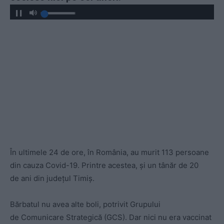
În ultim
e
l
e
24 d
e
or
e, în România, au murit 113 persoane
din cauza Covid-19.
Printr
e
ac
estea,
și un tânăr d
e
20
d
e
ani din
județul Timiș.
B
ărbatul nu av
e
a alt
e
boli, potrivit Grupului
d
e
Comunicar
e
Strat
e
gică (GCS). Dar nici nu era
vaccinat