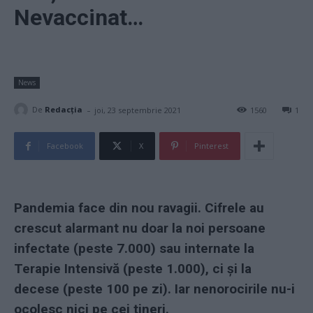
Nevaccinat…
News
-
De
Redacţia
joi, 23 septembrie 2021
1560
1
Facebook
X
Pinterest
Pandemia face din nou ravagii. Cifrele au
crescut alarmant nu doar la noi persoane
infectate (peste 7.000) sau internate la
Terapie Intensivă (peste 1.000), ci și la
decese (peste 100 pe zi). Iar nenorocirile nu-i
ocolesc nici pe cei tineri.