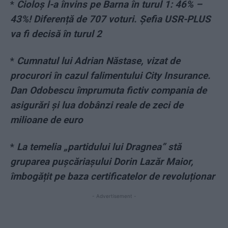
*
Cioloș l-a învins pe Barna în turul 1: 46% –
43%! Diferență de 707 voturi. Șefia USR-PLUS
va fi decisă în turul 2
*
Cumnatul lui Adrian Năstase, vizat de
procurori în cazul falimentului City Insurance.
Dan Odobescu împrumuta fictiv compania de
asigurări și lua dobânzi reale de zeci de
milioane de euro
*
La temelia „partidului lui Dragnea” stă
gruparea pușcăriașului Dorin Lazăr Maior,
îmbogățit pe baza certificatelor de revoluționar
- Advertisement -