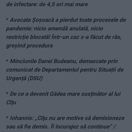
de infectare: de 4,5 ori mai mare
*
Avocata Șoșoacă a pierdut toate procesele de
pandemie: nicio amendă anulată, nicio
restricție blocată! Într-un caz s-a făcut de râs,
greșind procedura
*
Minciunile Danei Budeanu, demascate prin
comunicat de Departamentul pentru Situații de
Urgență (DSU)
*
De ce a devenit Gâdea mare susținător al lui
Cîțu
*
Iohannis: „Cîţu nu are motive să demisioneze
sau să fie demis. Îl încurajez să continue” /