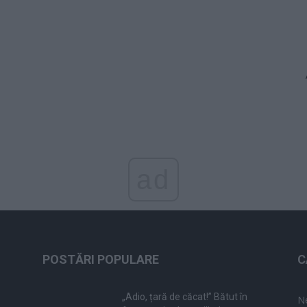
ad
POSTĂRI POPULARE
C
„Adio, țară de căcat!” Bătut în
N