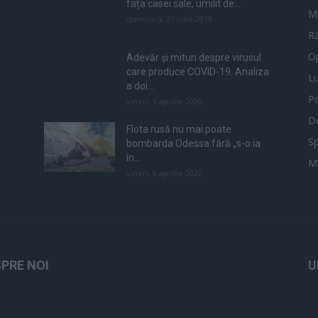
fața casei sale, umilit de...
M
duminică, 21 iulie 2019
Ră
Op
Adevăr și mituri despre virusul
care produce COVID-19. Analiza
L
a doi...
Po
vineri, 3 aprilie 2020
De
Flota rusă nu mai poate
Sp
bombarda Odessa fără „s-o ia
în...
M
vineri, 8 aprilie 2022
PRE NOI
U