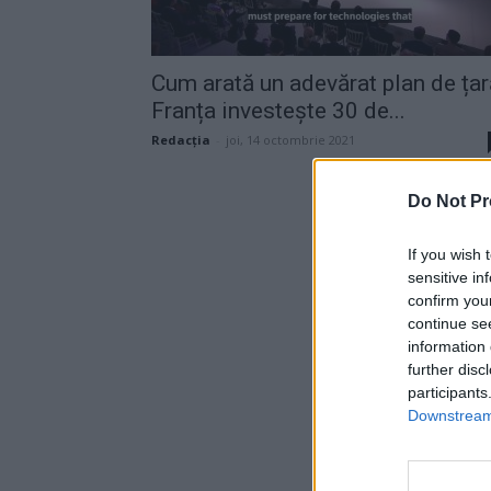
Cum arată un adevărat plan de țar
Franța investește 30 de...
Redacţia
-
joi, 14 octombrie 2021
Do Not Pr
If you wish 
sensitive in
confirm you
continue se
information 
further disc
participants
Downstream 