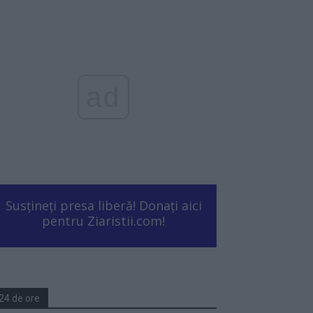
ad
Susțineți presa liberă! Donați aici
pentru Ziaristii.com!
24 de ore