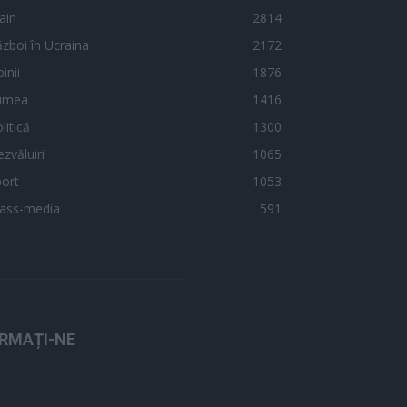
ain
2814
zboi în Ucraina
2172
inii
1876
umea
1416
litică
1300
zvăluiri
1065
ort
1053
ass-media
591
RMAȚI-NE