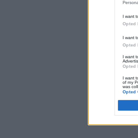
Persona
I want t
Opted 
I want t
Opted 
I want 
Advertis
Opted 
I want t
of my P
was col
Opted 