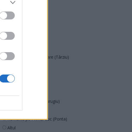
PNȚMM
REPER
SENS
SOS (Șoșoacă)
POT (Gavrilă)
PACE (Peia)
Acțiunea Conservatoare (Târziu)
PDF (Lazarus)
PUSL (D. Voiculescu)
PNȚCD (Pavelescu)
PNCR (Terheș)
Partidul Patrioților (Surugiu)
FAR (Coarnă)
România pe Primul Loc (Ponta)
Altul